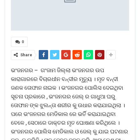
0
Share
ଭଂଜନଗର – ଗଂଜାମ ଜିଲ୍ଲା ଭଂଜନଗର ଉପ
କାରାଗାରରେ ବିଚାରଧୀନ ବନ୍ଦୀର ମୃତ୍ୟୁ । ମୃତ ବନ୍ଦୀ
ଜଣକ ତୋଫାନ ନାଇକ । ଭଂଜନଗର ପୋଲିସ ଦେଇଥିବା
ସୂଚନା ପ୍ରକାରେ , ଭଂଜନଗର ଜେଲ୍ ର ଗାଧୁଆ ଘରୁ
ତୋଫାନ ଙ୍କ ଝୁଲନ୍ତା ଶରୀର କୁ ଉଧାର କରାଯାଇଥିଲା ।
ପରେ ଭଂଜନଗର ମେଡିକାଲ ରେ ଭର୍ତି କରାଯାଇଥିବା
ବେଳେ , ସେଠାରେ ଡାକ୍ତର ମୃତ ଘୋଷଣା କରିଥିଲେ ।
ଭଂଜନଗର ପୋଲିସ ମେଡିକାଲ ଓ ଜେଲ୍ କୁ ଯାଇ ଘଟଣାର