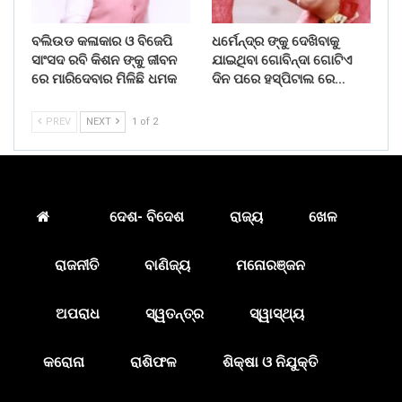
ବଲିଉଡ କଳାକାର ଓ ବିଜେପି
ଧର୍ମେନ୍ଦ୍ର ଙ୍କୁ ଦେଖିବାକୁ
ସାଂସଦ ରବି କିଶନ ଙ୍କୁ ଜୀବନ
ଯାଇଥିବା ଗୋବିନ୍ଦା ଗୋଟିଏ
ରେ ମାରିଦେବାର ମିଳିଛି ଧମକ
ଦିନ ପରେ ହସ୍ପିଟାଲ ରେ…
PREV
NEXT
1 of 2
ଦେଶ- ବିଦେଶ
ରାଜ୍ୟ
ଖେଳ
ରାଜନୀତି
ବାଣିଜ୍ୟ
ମନୋରଞ୍ଜନ
ଅପରାଧ
ସ୍ୱତନ୍ତ୍ର
ସ୍ୱାସ୍ଥ୍ୟ
କରୋନା
ରାଶିଫଳ
ଶିକ୍ଷା ଓ ନିଯୁକ୍ତି