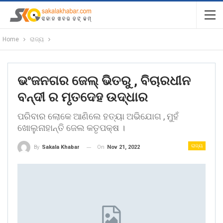
Home
ରାଜ୍ୟ
ଭଂଜନଗର ଜେଲ୍ ଭିତରୁ , ବିଚାରଧୀନ
ବନ୍ଦୀ ର ମୃତଦେହ ଉଦ୍ଧାର
ପରିବାର ଲୋକେ ଆଣିଲେ ହତ୍ୟା ଅଭିଯୋଗ , ମୁହଁ
ଖୋଲୁନାହାନ୍ତି ଜେଲ କତୃପକ୍ଷ ।
ରାଜ୍ୟ
On
Nov 21, 2022
By
Sakala Khabar