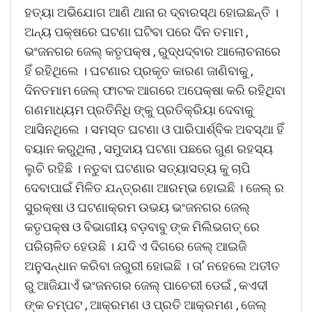
ହତ୍ୟା ଅଭିଯୋଗ ଆଣି ଥାନା ର ଦ୍ବାରସ୍ଥ ହୋଇଛନ୍ତି ।
ଅନ୍ୟ ପକ୍ଷରେ ଘଟଣା ଘଟିବା ପରେ ଦିନ ତମାମ ,
ଭଂଜନଗର ଜେଲ୍ କତୃପକ୍ଷ , ରୁଦ୍ଧଦ୍ବାର ଆଲୋଚନାରେ
ହିଁ ରହିଥିଲେ । ଘଟଣାର ପ୍ରକୃତ କାରଣ ଜାଣିବାକୁ ,
ଦିନତମାମ ଜେଲ୍ ଫାଟକ ଆଗରେ ଅପେକ୍ଷା କରି ରହିଥିବା
ଗଣମାଧ୍ୟମ ପ୍ରତିନିଧି ଙ୍କୁ ପ୍ରତିକ୍ରିୟା ଦେବାକୁ
ଆସିନଥିଲେ । ସମସ୍ତ ଘଟଣା ଓ ପାରିପାର୍ଶ୍ବିକ ଅବସ୍ଥା ହିଁ
ବୟାନ କରୁଥିଲା , ସମୁଦାୟ ଘଟଣା ପଛରେ ଗୁଣ ରହସ୍ୟ
ଲୁଚି ରହିଛି । ନତୁବା ଘଟଣାର ସତ୍ୟାସତ୍ୟ କୁ ଚାପି
ଦେବାପାଇଁ ମିଳିତ ଯନ୍ତ୍ରଣା ଆରମ୍ଭ ହୋଇଛି । ଜେଲ୍ ର
ସୁରକ୍ଷା ଓ ଘଟଣାକ୍ରମ ଉଭୟ ଭଂଜନଗର ଜେଲ୍
କତୃପକ୍ଷ ଓ ବିଭାଗୀୟ ବଡ଼ବାବୁ ଙ୍କ ମିଲିଭଗତ୍ ରେ
ପରିଚାଳିତ ହେଉଛି । ଯଦି ଏ ଦିଗରେ ଜେଲ୍ ଆଇଜି
ଅନୁସନ୍ଧାନ କରିବା ଜରୁରୀ ହୋଇଛି । ତା’ ନହେଲେ ଅତୀତ
ରୁ ଆଜିଯାଏଁ ଭଂଜନଗର ଜେଲ୍ ପାଚେରୀ ଡେଇଁ , କଏଦୀ
ଙ୍କ ଚମ୍ପଟ , ଆକ୍ରମଣ ଓ ପ୍ରତି ଆକ୍ରମଣ , ଜେଲ୍