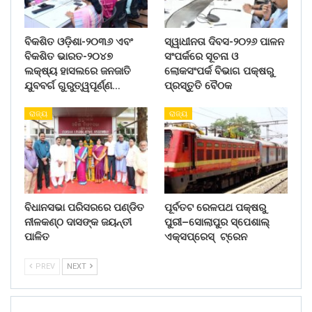
ବିକଶିତ ଓଡ଼ିଶା-୨୦୩୬ ଏବଂ
ସ୍ୱାଧୀନତା ଦିବସ-୨୦୨୬ ପାଳନ
ବିକଶିତ ଭାରତ-୨୦୪୭
ସଂପର୍କରେ ସୂଚନା ଓ
ଲକ୍ଷ୍ୟ ହାସଲରେ ଜନଜାତି
ଲୋକସଂପର୍କ ବିଭାଗ ପକ୍ଷରୁ
ଯୁବବର୍ଗ ଗୁରୁତ୍ୱପୂର୍ଣ୍ଣ…
ପ୍ରସ୍ତୁତି ବୈଠକ
ରାଜ୍ୟ
ରାଜ୍ୟ
ବିଧାନସଭା ପରିସରରେ ପଣ୍ଡିତ
ପୂର୍ବତଟ ରେଳପଥ ପକ୍ଷରୁ
ନୀଳକଣ୍ଠ ଦାସଙ୍କ ଜୟନ୍ତୀ
ପୁରୀ–ସୋଲାପୁର ସ୍ପେଶାଲ୍
ପାଳିତ
ଏକ୍ସପ୍ରେସ୍ ଟ୍ରେନ
PREV
NEXT