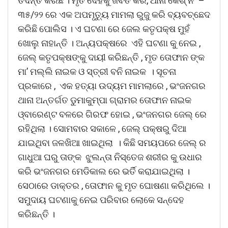
ତଦନ୍ତ କରିଛି । ମୃତ ଦେହକୁ ଜବତ କରି, ଥାନା କେଶ୍ ନଂ –
୩୫/୨୨ ରେ ଏକ ଅପମୃତ୍ୟୁ ମାମଲା ରୁଜୁ କରି ବ୍ୟବଚ୍ଛେଦ
କରିଛି ପୋଲିସ । ଏ ଘଟଣା ରେ ଜେଲ କତୃପକ୍ଷ ମୁହଁ
ଖୋଲୁ ନାହାନ୍ତି । ଅନ୍ୟପକ୍ଷରେ ଏହି ଘଟଣା କୁ ନେଇ ,
ଜେଲ୍ କତୃପକ୍ଷଙ୍କୁ ଦାୟୀ କରିଛନ୍ତି , ମୃତ ତୋଫାନ ଙ୍କ
ମା’ ମଲ୍ଲି ନାଇକ ଓ ସ୍ତ୍ରୀ ବନି ନାଇକ । ସୂଚନା
ପ୍ରକାରେ , ଏକ ହତ୍ୟା ଉଦ୍ୟମ ମାମଲାରେ , ଭଂଜନଗର
ଥାନା ଅନ୍ତର୍ଗତ ଡୁମାକୁମ୍ପା ଗ୍ରାମର ତୋଫାନ ନାଇକ
ଓ୍ବାରେଣ୍ଟ ବଳରେ ଗିରଫ ହୋଇ , ଭଂଜନଗର ଜେଲ୍ ରେ
ରହିଥିଲା । ସୋମବାର ସକାଳେ , ଜେଲ୍ ପକ୍ଷରୁ ଦିଆ
ଯାଇଥିବା ଜଳଖିଆ ଖାଇଥିଲା । କିଛି ସମୟପରେ ଜେଲ୍ ର
ଗାଧୁଆ ଘରୁ ତାଙ୍କ ଝୁଲନ୍ତା ନିସ୍ତେଜ ଶରୀର କୁ ଉଧାର
କରି ଭଂଜନଗର ମେଡିକାଲ ରେ ଭର୍ତି କରାଯାଇଥିଲା ।
ସେଠାରେ ଡାକ୍ତର , ତୋଫାନ କୁ ମୃତ ଘୋଷଣା କରିଥିଲେ ।
ସମୁଦାୟ ଘଟଣାକୁ ନେଇ ପରିବାର ଲୋକେ ସନ୍ଦେହ
କରିଛନ୍ତି ।