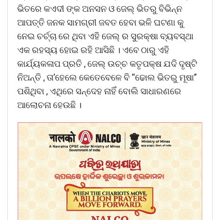
ଭିତରେ କଏଦୀ ଙ୍କ ଅନସନ ଓ ଜେଲ୍ ଭିତରୁ ବିଭିନ୍ନ
ଆପତ୍ତି ଜନକ ସାମଗ୍ରୀ ଜବତ ହେବା ଭଳି ଘଟଣା କୁ
ନେଇ ଚର୍ଚ୍ଚା ରେ ଥିବା ଏହି ଜେଲ୍ ର ସୁରକ୍ଷା ବ୍ୟବସ୍ଥା
ଏକ ରହସ୍ୟ ହୋଇ ରହି ଆସିଛି । ଏବେ ଠାରୁ ଏହି
କାର୍ଯ୍ୟକଳାପ ପ୍ରତି , ଜେଲ୍ ଉଚ୍ଚ କତୃପକ୍ଷ ଯଦି ଦୃଷ୍ଟି
ନିଅନ୍ତି , ତା’ହେଲେ କେତେବେଳେ ବି “ଢୋଲ ଭିତରୁ ମୂଷା”
ପଶିଥିବା , ଏଥିରେ ସନ୍ଦେହ ନାହିଁ ବୋଲି ସାଧାରଣରେ
ଆଲୋଚନା ହେଉଛି ।