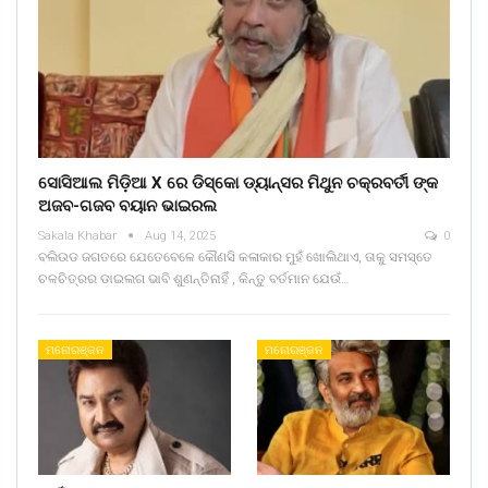
ସୋସିଆଲ ମିଡ଼ିଆ X ରେ ଡିସ୍କୋ ଡ୍ୟାନ୍ସର ମିଥୁନ ଚକ୍ରବର୍ତୀ ଙ୍କ
ଅଜବ-ଗଜବ ବୟାନ ଭାଇରଲ
Sakala Khabar
Aug 14, 2025
0
ବଲିଉଡ ଜଗତରେ ଯେତେବେଳେ କୌଣସି କଳାକାର ମୁହଁ ଖୋଲିଥାଏ, ତାକୁ ସମସ୍ତେ
ଚଳଚିତ୍ରର ଡାଇଲଗ ଭାବି ଶୁଣନ୍ତିନାହିଁ , କିନ୍ତୁ ବର୍ତମାନ ଯେଉଁ…
ମନୋରଞ୍ଜନ
ମନୋରଞ୍ଜନ