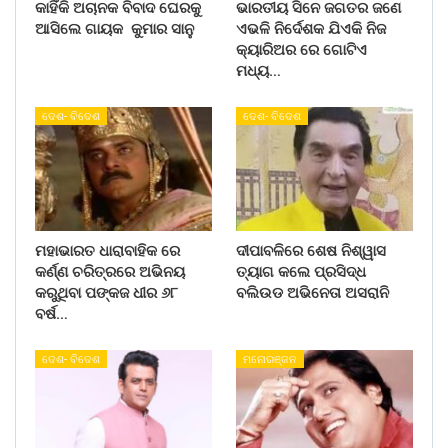
କାହିଁକି ଅଚାନକ ବିବାଦ ଘେରକୁ
ଭାରତୀୟ ସିନେ ଜଗତର ଜଣେ
ଆସିଲେ ଗାୟକ କୁମାର ସାନୁ
ଏଭଳି ନିର୍ଦେଶକ ଯିଏକି ନିଜ
କ୍ୟାରିଅର ରେ ଗୋଟିଏ
ମଧ୍ୟ…
ଦେଶ- ବିଦେଶ
ଦେଶ- ବିଦେଶ
ମହାଭାରତ ଧାରାବାହିକ ରେ
ଦୀପାବଳିରେ ଶେଷ ନିଶ୍ୱାସ
କର୍ଣ୍ଣ ଚରିତ୍ରରେ ଅଭିନୟ
ତ୍ୟାଗ କଲେ ପ୍ରସିଦ୍ଧ
କରୁଥିବା ପଙ୍କଜ ଧୀର ୬୮
ବଲିଉଡ ଅଭିନେତା ଅସରାନି
ବର୍ଷ…
ଦେଶ- ବିଦେଶ
ମନୋରଞ୍ଜନ