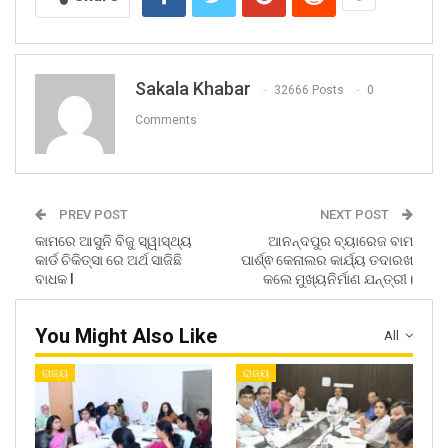
Sakala Khabar
32666 Posts
0
Comments
PREV POST
NEXT POST
କାମରେ ଆସୁନି ବିଜୁ ସ୍ୱାସ୍ଥ୍ୟ
ଆନନ୍ଦପୁର ବ୍ୟାରେଜ ବାମ
କାର୍ଡ ଚିକିତ୍ସା ରେ ଅର୍ଥ ସାଜିଛି
ପାର୍ଶ୍ଵ କେନାଲର କାର୍ଯ୍ୟ ତଦାରଖ
ବାଧକ l
କଲେ ମୁଖ୍ୟନିର୍ମାଣ ଯନ୍ତ୍ରୀ।
You Might Also Like
All
ରାଜ୍ୟ
ରାଜ୍ୟ