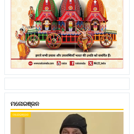
ମନୋରଞ୍ଜନ
ମନୋରଞ୍ଜନ