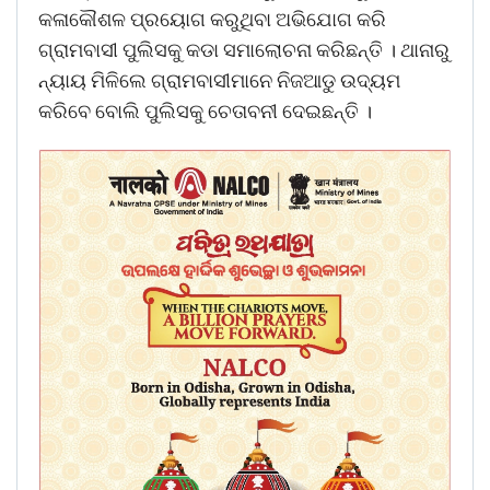
କଳାକୌଶଳ ପ୍ରୟୋଗ କରୁଥିବା ଅଭିଯୋଗ କରି
ଗ୍ରାମବାସୀ ପୁଲିସକୁ କଡା ସମାଲୋଚନା କରିଛନ୍ତି । ଥାନାରୁ
ନ୍ୟାୟ ମିଳିଲେ ଗ୍ରାମବାସୀମାନେ ନିଜଆଡୁ ଉଦ୍ୟମ
କରିବେ ବୋଲି ପୁଲିସକୁ ଚେତାବନୀ ଦେଇଛନ୍ତି ।