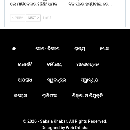
ରେ ମାରିଦେବାର ମିଳିଛି ଧମକ
ଦିନ ପରେ ହସ୍ପିଟାଲ ରେ…
PREV
NEXT
1 of 2
ଦେଶ- ବିଦେଶ
ରାଜ୍ୟ
ଖେଳ
ରାଜନୀତି
ବାଣିଜ୍ୟ
ମନୋରଞ୍ଜନ
ଅପରାଧ
ସ୍ୱତନ୍ତ୍ର
ସ୍ୱାସ୍ଥ୍ୟ
କରୋନା
ରାଶିଫଳ
ଶିକ୍ଷା ଓ ନିଯୁକ୍ତି
© 2026 - Sakala Khabar. All Rights Reserved.
Designed by
Web Odisha