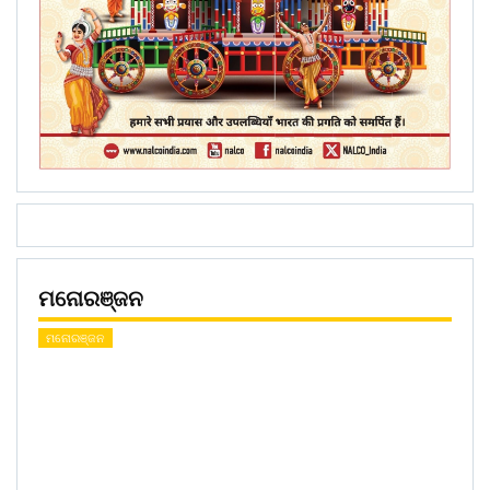
ମନୋରଞ୍ଜନ
ମନୋରଞ୍ଜନ