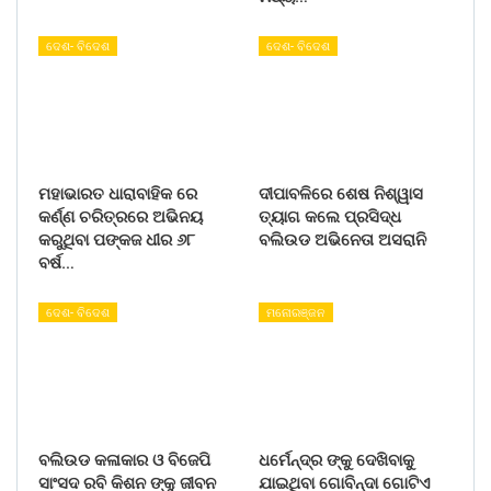
ଦେଶ- ବିଦେଶ
ଦେଶ- ବିଦେଶ
ମହାଭାରତ ଧାରାବାହିକ ରେ
ଦୀପାବଳିରେ ଶେଷ ନିଶ୍ୱାସ
କର୍ଣ୍ଣ ଚରିତ୍ରରେ ଅଭିନୟ
ତ୍ୟାଗ କଲେ ପ୍ରସିଦ୍ଧ
କରୁଥିବା ପଙ୍କଜ ଧୀର ୬୮
ବଲିଉଡ ଅଭିନେତା ଅସରାନି
ବର୍ଷ…
ଦେଶ- ବିଦେଶ
ମନୋରଞ୍ଜନ
ବଲିଉଡ କଳାକାର ଓ ବିଜେପି
ଧର୍ମେନ୍ଦ୍ର ଙ୍କୁ ଦେଖିବାକୁ
ସାଂସଦ ରବି କିଶନ ଙ୍କୁ ଜୀବନ
ଯାଇଥିବା ଗୋବିନ୍ଦା ଗୋଟିଏ