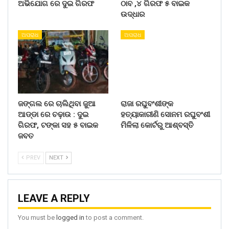
ଅଭିଯୋଗ ରେ ଦୁଇ ଗିରଫ
ଠାବ ,୪ ଗିରଫ ୫ ବାଇକ
ଉଦ୍ଧାର
ଅପରାଧ
ଅପରାଧ
ଜଙ୍ଗଲ ରେ ଚାଲିଥିବା ଜୁଆ
ରାଜା ରଘୁବଂଶୀଙ୍କ
ଆଡ୍ଡା ରେ ଚଢ଼ାଉ : ଦୁଇ
ହତ୍ୟାକାରୀଣି ସୋନମ ରଘୁବଂଶୀ
ଗିରଫ, ଟଙ୍କା ସହ ୫ ବାଇକ
ମିଳିଲା କୋର୍ଟରୁ ଆଶ୍ବସ୍ତି
ଜବତ
PREV
NEXT
LEAVE A REPLY
You must be
logged in
to post a comment.