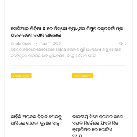
ସୋସିଆଲ ମିଡ଼ିଆ X ରେ ଡିସ୍କୋ ଡ୍ୟାନ୍ସର ମିଥୁନ ଚକ୍ରବର୍ତୀ ଙ୍କ
ଅଜବ-ଗଜବ ବୟାନ ଭାଇରଲ
Sakala Khabar
Aug 14, 2025
0
ବଲିଉଡ ଜଗତରେ ଯେତେବେଳେ କୌଣସି କଳାକାର ମୁହଁ ଖୋଲିଥାଏ, ତାକୁ ସମସ୍ତେ
ଚଳଚିତ୍ରର ଡାଇଲଗ ଭାବି ଶୁଣନ୍ତିନାହିଁ , କିନ୍ତୁ ବର୍ତମାନ ଯେଉଁ…
ମନୋରଞ୍ଜନ
ମନୋରଞ୍ଜନ
କାହିଁକି ଅଚାନକ ବିବାଦ ଘେରକୁ
ଭାରତୀୟ ସିନେ ଜଗତର ଜଣେ
ଆସିଲେ ଗାୟକ କୁମାର ସାନୁ
ଏଭଳି ନିର୍ଦେଶକ ଯିଏକି ନିଜ
କ୍ୟାରିଅର ରେ ଗୋଟିଏ
ମଧ୍ୟ…