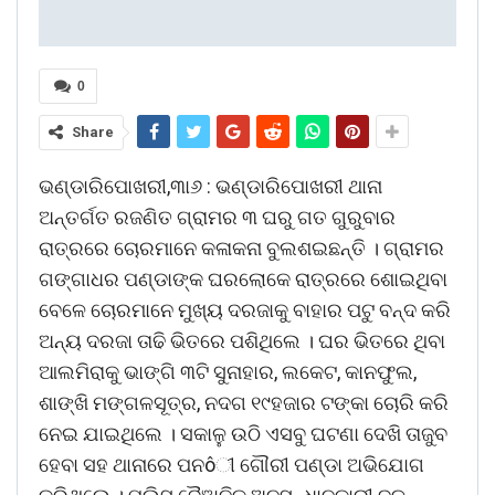
0
Share
ଭଣ୍ଡାରିପୋଖରୀ,୩ା୬ : ଭଣ୍ଡାରିପୋଖରୀ ଥାନା
ଅନ୍ତର୍ଗତ ରଜଣିତ ଗ୍ରାମର ୩ ଘରୁ ଗତ ଗୁରୁବାର
ରାତ୍ରରେ ଚୋରମାନେ କଳାକନା ବୁଲଶଇଛନ୍ତି । ଗ୍ରାମର
ଗଙ୍ଗାଧର ପଣ୍ଡାଙ୍କ ଘରଲୋକେ ରାତ୍ରରେ ଶୋଇଥିବା
ବେଳେ ଚୋରମାନେ ମୁଖ୍ୟ ଦରଜାକୁ ବାହାର ପଟୁ ବନ୍ଦ କରି
ଅନ୍ୟ ଦରଜା ତାଢି ଭିତରେ ପଶିଥିଲେ । ଘର ଭିତରେ ଥିବା
ଆଲମିରାକୁ ଭାଙ୍ଗି ୩ଟି ସୁନାହାର, ଲକେଟ, କାନଫୁଲ,
ଶାଙ୍ଖି ମଙ୍ଗଳସୂତ୍ର, ନଦଗ ୧୯ହଜାର ଟଙ୍କା ଚୋରି କରି
ନେଇ ଯାଇଥିଲେ । ସକାଳୁ ଉଠି ଏସବୁ ଘଟଣା ଦେଖି ତାଜୁବ
ହେବା ସହ ଥାନାରେ ପନôୀ ଗୌରୀ ପଣ୍ଡା ଅଭିଯୋଗ