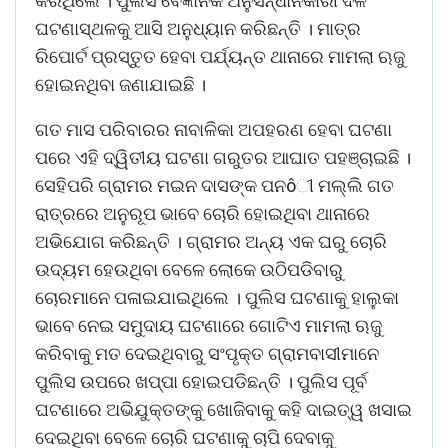
କରିଥିଲେ । ପୁଲିସ ବୈଜ୍ଞାନିକ ଅନୁସନ୍ଧାନକାରୀ ଦଳ
ଘଟଣାସ୍ଥଳକୁ ଆସି ଅନୁଧ୍ୟାନ କରିଛନ୍ତି । ମାତ୍ର
ରିପୋର୍ଟ ପ୍ରସ୍ତୁତ ହେବା ପର୍ଯ୍ୟନ୍ତ ଥାନାରେ ମାମଲା ଋଜୁ
ହୋଇନଥିବା ଜଣାଯାଇଛି ।
ଗତ ମାସ ପରିବାରର ନାବାଳିକା ଅପହରଣ ହେବା ଘଟଣା
ପରେ ଏହି ଦ୍ୱିତୀୟ ଘଟଣା ଗରୁତର ଆଘାତ ପହଞ୍ଚାଇଛି ।
ସେହିପରି ଗ୍ରାମର ମଇନ ଦାସଙ୍କ ପନôୀ ମଲ୍ଲି ଗତ
ରାତ୍ରରେ ଅନୁରୂପ ଭାବେ ଚୋରି ହୋଇଥିବା ଥାନାରେ
ଅଭିଯୋଗ କରିଛନ୍ତି । ଗ୍ରାମର ଅନ୍ୟ ଏକ ଘରୁ ଚୋରି
ଉଦ୍ୟମ ହେଉଥିବା ବେଳେ ଲୋକେ ଉଠିପଡିବାରୁ
ଚୋରମାନେ ପଳାଇଯାଇଥିଲେ । ପୁଲିସ ଘଟଣାକୁ ହାଲୁକା
ଭାବେ ନେଇ ସମୁଦାୟ ଘଟଣାରେ ଗୋଟିଏ ମାମଲା ଋଜୁ
କରିବାକୁ ମତ ଦେଇଥିବାରୁ ସଂପୃକ୍ତ ଗ୍ରାମବାସୀମାନେ
ପୁଲିସ ଉପରେ ଖପ୍ପା ହୋଇପଡିଛନ୍ତି । ପୁଲିସ ପୂର୍ବ
ଘଟଣାରେ ଅଭିଯୁକ୍ତଙ୍କୁ ଖୋଜିବାକୁ କହି ଦାଇତ୍ୱ ଖସାଇ
ଦେଇଥିବା ବେଳେ ଚୋରି ଘଟଣାକୁ ଚାପି ଦେବାକୁ