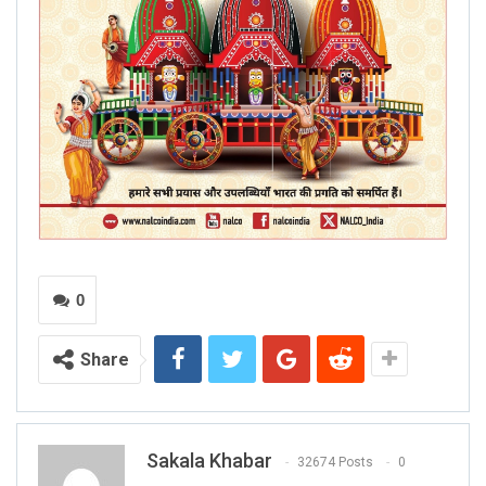
0
Share
Sakala Khabar
32674 Posts
0