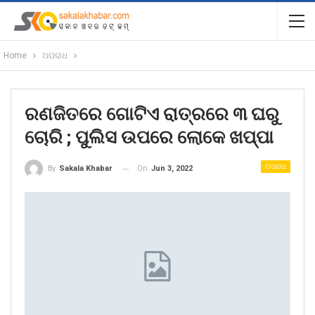
Home
ଅପରାଧ
ରଣଜିତରେ ଗୋଟିଏ ରାତ୍ରରେ ୩ ଘରୁ
ଚୋରି ; ପୁଲିସ ଉପରେ ଲୋକେ ଖପ୍ପା
ଅପରାଧ
On
Jun 3, 2022
By
Sakala Khabar