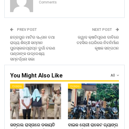
Comments
PREV POST
NEXT POST
ଛତ୍ରପୁର ମାଟିର ସନ୍ତାନ ତଥା
ଜୱାଦ କ୍ଷତିପୂରଣ ଦାବିରେ
ରାଜ୍ୟ ଶିଳ୍ପୀ ସମ୍ମାନ
ତହସିଲ ଘେରିଲେ ନିବନିର୍ମାଣ
ପୁରସ୍କାରପ୍ରାପ୍ତ ଦୁର୍ଗା ଚରଣ
କୃଷକ ସଙ୍ଗଠନ
ପଣ୍ଡାଙ୍କ ଉଦ୍ଦେଶ୍ୟ
ସମ୍ବର୍ଦ୍ଧନା ସଭା
You Might Also Like
All
ଅପରାଧ
ଅପରାଧ
ଜଙ୍ଗଲ ରାସ୍ତାରେ ଡକାୟତି
ବାଇକ ଚୋରୀ ରାକେଟ ଗ୍ୟାଙ୍ଗ