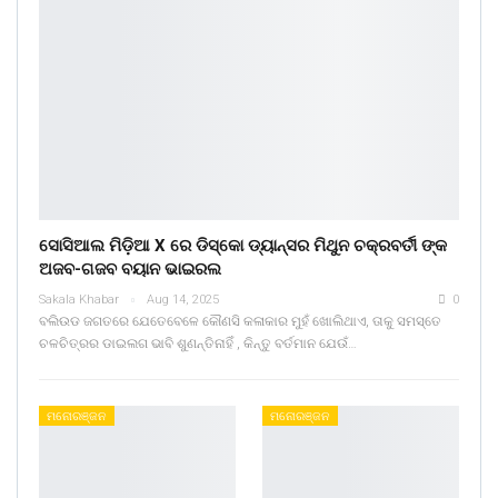
ସୋସିଆଲ ମିଡ଼ିଆ X ରେ ଡିସ୍କୋ ଡ୍ୟାନ୍ସର ମିଥୁନ ଚକ୍ରବର୍ତୀ ଙ୍କ
ଅଜବ-ଗଜବ ବୟାନ ଭାଇରଲ
Sakala Khabar
Aug 14, 2025
0
ବଲିଉଡ ଜଗତରେ ଯେତେବେଳେ କୌଣସି କଳାକାର ମୁହଁ ଖୋଲିଥାଏ, ତାକୁ ସମସ୍ତେ
ଚଳଚିତ୍ରର ଡାଇଲଗ ଭାବି ଶୁଣନ୍ତିନାହିଁ , କିନ୍ତୁ ବର୍ତମାନ ଯେଉଁ…
ମନୋରଞ୍ଜନ
ମନୋରଞ୍ଜନ