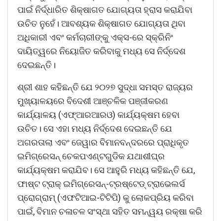
ପାଇଁ ନିର୍ଦ୍ଧାରିତ ଶିକ୍ଷାଗତ ଯୋଗ୍ୟତା ହ୍ରାସ କରାଯିବା
ଉଚିତ ନୁହେଁ। ଆବଶ୍ୟକ ଶିକ୍ଷାଗତ ଯୋଗ୍ୟତା ଥିବା
ଅଧିକାରୀ ଏବଂ କର୍ମଚାରୀଙ୍କୁ ଏକ୍ସ-ରେ ସ୍କ୍ରିନିଂ
ଦାୟିତ୍ୱରେ ନିୟୋଜିତ କରିବାକୁ ମଧ୍ୟ ସେ ନିର୍ଦ୍ଦେଶ
ଦେଇଛନ୍ତି।
ଶ୍ରୀ ଶାହ କହିଛନ୍ତି ଯେ ୨୦୨୭ ସୁଦ୍ଧା ସମସ୍ତ ରାଜ୍ୟର
ମୁଖ୍ୟାଳୟରେ ବିଦେଶୀ ଆଞ୍ଚଳିକ ପଞ୍ଜୀକରଣ
କାର୍ଯ୍ୟାଳୟ (ଏଫ୍ଆରଆରଓ) କାର୍ଯ୍ୟକ୍ଷମ ହେବା
ଉଚିତ। ସେ ଏହା ମଧ୍ୟ ନିର୍ଦ୍ଦେଶ ଦେଇଛନ୍ତି ଯେ
ଅଗରତାଲା ଏବଂ ଜେୱାର ବିମାନବନ୍ଦରରେ ପ୍ରାଧିକୃତ
ଇମିଗ୍ରେସନ୍ ଚେକପଏଣ୍ଟଗୁଡିକ ଯଥାଶୀଘ୍ର
କାର୍ଯ୍ୟକ୍ଷମ କରାଯିବ। ସେ ଆହୁରି ମଧ୍ୟ କହିଛନ୍ତି ଯେ,
ଫାଷ୍ଟ ଟ୍ରାକ୍ ଇମିଗ୍ରେସନ୍-ଟ୍ରଷ୍ଟେଡ୍ ଟ୍ରାଭେଲର୍ସ
ପ୍ରୋଗ୍ରାମ୍ (ଏଫଟିଆଇ-ଟିଟିପି) କୁ ଲୋକପ୍ରିୟ କରିବା
ପାଇଁ, ବିମାନ ଚଳାଚଳ ସଂସ୍ଥା ସହିତ ସମନ୍ୱୟ ରକ୍ଷା କରି