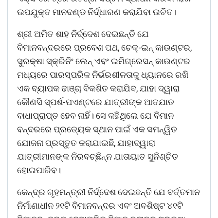
ଉପଯୁକ୍ତ ମାନଦଣ୍ଡ ନିର୍ଦ୍ଧାରଣ କରାଯିବା ଉଚିତ।
ଶ୍ରୀ ଅମିତ ଶାହ ନିର୍ଦ୍ଦେଶ ଦେଇଛନ୍ତି ଯେ
ବିମାନବନ୍ଦରରେ ପ୍ରବେଶ ପଥ, ଚେକ୍-ଇନ୍ କାଉଣ୍ଟର,
ସୁରକ୍ଷା ସ୍କ୍ରିନିଂ ଲେନ୍ ଏବଂ ଇମିଗ୍ରେସନ୍ କାଉଣ୍ଟର
ମଧ୍ୟରେ ପାରସ୍ପରିକ ନିର୍ଭରଶୀଳତାକୁ ଧ୍ୟାନରେ ରଖି
ଏକ ବ୍ୟାପକ ଢାଞ୍ଚା ବିକଶିତ କରାଯିବ, ଯାହା ଦ୍ୱାରା
କୌଣସି ସ୍ପର୍ଶ-ପଏଣ୍ଟରେ ଯାତ୍ରୀଙ୍କ ଆତଯାତ
ବାଧାପ୍ରାପ୍ତ ହେବ ନାହିଁ। ସେ କହିଥିଲେ ଯେ ବିମାନ
ବନ୍ଦରରେ ପ୍ରତ୍ୟେକ ସ୍ଥାନ ପାଇଁ ଏକ ସମନ୍ୱିତ
ଯୋଜନା ପ୍ରସ୍ତୁତ କରାଯାଇଛି, ଯାହାଦ୍ୱାରା
ଯାତ୍ରୀମାନଙ୍କ ନିରବଚ୍ଛିନ୍ନ ଯାତାୟାତ ସୁନିଶ୍ଚିତ
ହୋଇପାରିବ।
କେନ୍ଦ୍ର ଗୃହମନ୍ତ୍ରୀ ନିର୍ଦ୍ଦେଶ ଦେଇଛନ୍ତି ଯେ ବର୍ତ୍ତମାନ
ନିର୍ମାଣାଧୀନ ୨୧ଟି ବିମାନବନ୍ଦର ଏବଂ ଅବଶିଷ୍ଟ ୪୧ଟି