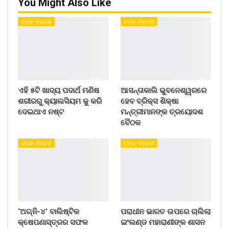
You Might Also Like
ଦେଶ- ବିଦେଶ
ଦେଶ- ବିଦେଶ
ଏହି ୫ଟି ଖାଦ୍ୟ ପଦାର୍ଥ ମଣିଷ
ଆସନ୍ତାକାଲି ଭୁବନେଶ୍ୱରରେ
ଶରୀରରୁ କ୍ୟାଲସିୟମ କୁ କରି
ହେବ ବ୍ରିକ୍ସ ଶିକ୍ଷା
ଦେଇଥାଏ ନଷ୍ଟ
ମନ୍ତ୍ରୀମାନଙ୍କ ତ୍ରୟୋଦଶ
ବୈଠକ
ଦେଶ- ବିଦେଶ
ଦେଶ- ବିଦେଶ
‘ଅଗ୍ନି-୪’ ବାଲିଷ୍ଟିକ
ପରାଧୀନ ଭାରତ ଉପରେ ଚାଲିଲା
କ୍ଷେପଣାସ୍ତ୍ରର ସଫଳ
ଇଂଲଣ୍ଡ ମହାରାଣୀଙ୍କ ଶାସନ