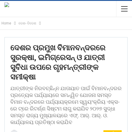
Home
ଦେଶ- ବିଦେଶ
ଦେଶର ପ୍ରମୁଖ ବିମାନବନ୍ଦରରେ
ସୁରକ୍ଷା, ଇମିଗ୍ରେସନ୍ ଓ ଯାତ୍ରୀ
ସୁବିଧା ଉପରେ ଗୃହମନ୍ତ୍ରୀଙ୍କ
ସମୀକ୍ଷା
ଯାତ୍ରୀଙ୍କ ନିରବଚ୍ଛିନ୍ନ ଯାତାୟାତ ପାଇଁ ବିମାନବନ୍ଦରର
ପ୍ରତ୍ୟେକ ପର୍ଯ୍ୟାୟରେ ସମନ୍ୱିତ ଯୋଜନା ସମସ୍ତ
ବିମାନ ବନ୍ଦରରେ ପର୍ଯ୍ୟାୟକ୍ରମେ ସ୍ୱୟଂକ୍ରିୟ ଏକ୍ସ-
ରେ ଟ୍ରେ ରିଟର୍ଣ୍ଣ ସିଷ୍ଟମ ଲାଗୁ କରାଯିବ ୨୦୨୭ ସୁଦ୍ଧା
ସମସ୍ତ ରାଜ୍ୟ ମୁଖ୍ୟାଳୟରେ ଏଫ୍. ଆର୍. ଆର୍. ଓ.
କାର୍ଯ୍ୟାଳୟ ପ୍ରତିଷ୍ଠା କରାଯିବ