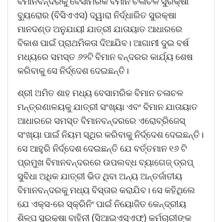
ବିମାନବନ୍ଦରକୁ ବେସାମରିକ ବିମାନ ଚଳାଚଳ ସୁରକ୍ଷା
ବ୍ୟୁରୋର (ବିସିଏଏସ) ଦ୍ୱାରା ନିର୍ଦ୍ଧାରିତ ସୁରକ୍ଷା
ମାନଦଣ୍ଡ ଅନୁଯାୟୀ ଯାତ୍ରୀ ଯାତାୟାତ ଆଧାରରେ
ବିକାଶ ପାଇଁ ପ୍ରାଥମିକତା ଦିଆଯିବ। ଆଗାମୀ ଦୁଇ ବର୍ଷ
ମଧ୍ୟରେ ସମସ୍ତ ୬୨ଟି ବିମାନ ବନ୍ଦରର କାର୍ଯ୍ୟ ଶେଷ
କରିବାକୁ ସେ ନିର୍ଦ୍ଦେଶ ଦେଇଛନ୍ତି।
ଶ୍ରୀ ଅମିତ ଶାହ ମଧ୍ୟ ବେସାମରିକ ବିମାନ ଚଳାଚଳ
ମନ୍ତ୍ରଣାଳୟକୁ ଯାତ୍ରୀ ସଂଖ୍ୟା ଏବଂ ବିମାନ ଯାତାୟାତ
ଆଧାରରେ ସମସ୍ତ ବିମାନବନ୍ଦରରେ ଏରୋବ୍ରିଜେସ୍‍
ସଂଖ୍ୟା ପାଇଁ ନିୟମ ସ୍ଥିର କରିବାକୁ ନିର୍ଦ୍ଦେଶ ଦେଇଛନ୍ତି।
ସେ ଆହୁରି ନିର୍ଦ୍ଦେଶ ଦେଇଛନ୍ତି ଯେ ବର୍ତ୍ତମାନ ୧୬ ଟି
ପ୍ରମୁଖ ବିମାନବନ୍ଦରରେ ଉପଲବ୍ଧ ବ୍ୟାଗେଜ୍ ଡ୍ରପ୍
ସୁବିଧା ଅଧିକ ଯାତ୍ରୀ ଭିଡ ଥିବା ଅନ୍ୟ ଅନ୍ତର୍ଜାତୀୟ
ବିମାନବନ୍ଦରକୁ ମଧ୍ୟ ବିସ୍ତାର କରାଯିବ। ସେ କହିଥିଲେ
ଯେ ଏକ୍ସ-ରେ ସ୍କ୍ରିନିଂ ପାଇଁ ନିୟୋଜିତ କେନ୍ଦ୍ରୀୟ
ଶିଳ୍ପ ସୁରକ୍ଷା ବାହିନୀ (ସିଆଇଏସ୍ଏଫ୍) କର୍ମଚାରୀଙ୍କ