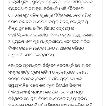
ଯାତ୍ରୀ ସୁବିଧା, ସୁରକ୍ଷା ବ୍ୟବସ୍ଥା ଏବଂ ଇମିଗ୍ରେସନ
ବ୍ୟବସ୍ଥାର ସମୀକ୍ଷା କରିଛନ୍ତି। ଏହି ବୈଠକରେ
କେନ୍ଦ୍ର ଗୃହ ସଚିବ, ଗୁଇନ୍ଦା ନିର୍ଦ୍ଦେଶକ, ବେସାମରିକ
ବିମାନ ଚଳାଚଳ ମନ୍ତ୍ରଣାଳୟର ସଚିବ, କେନ୍ଦ୍ରୀୟ
ଶିଳ୍ପ ସୁରକ୍ଷା ବାହିନୀ (ସିଆଇଏସ୍ଏଫ୍) ର
ମହାନିର୍ଦ୍ଦେଶକ, ଭାରତୀୟ ବିମାନ ବନ୍ଦର ପ୍ରାଧିକରଣର
ଅଧ୍ୟକ୍ଷ ଏବଂ ଗୃହ ମନ୍ତ୍ରଣାଳୟ ଏବଂ ବେସାମରିକ
ବିମାନ ଚଳାଚଳ ମନ୍ତ୍ରଣାଳୟର ଅନେକ ବରିଷ୍ଠ
ଅଧିକାରୀ ଯୋଗ ଦେଇଥିଲେ।
କେନ୍ଦ୍ର ଗୃହମନ୍ତ୍ରୀ ନିର୍ଦ୍ଦେଶ ଦେଇଛନ୍ତି ଯେ ମାନବ
ସମ୍ବଳ ଖର୍ଚ୍ଚ ହ୍ରାସ କରିବା ଉଦ୍ଦେଶ୍ୟରେ ଦେଶର
ସମସ୍ତ ବିମାନବନ୍ଦରରେ ପର୍ଯ୍ୟାୟକ୍ରମେ ଏକ
ସ୍ୱୟଂଚାଳିତ ଏକ୍ସ-ରେ ଟ୍ରେ ରିଟର୍ଣ୍ଣ ସିଷ୍ଟମ
(ଏଟିଆରଏସ) ସ୍ଥାପନ କରାଯିବ। ସେ ଏହା ମଧ୍ୟ
କହିଥିଲେ ଯେ ନୂଆ ବିମାନ ବନ୍ଦରରେ ସ୍ୱୟଂକ୍ରିୟ
ଏକ୍ସ-ରେ ଟ୍ରେ ରିଟର୍ଣ୍ଣ ସିଷ୍ଟମ ସ୍ଥାପନ କରିବା ଲାଗି