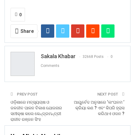
0
Share
Sakala Khabar
32668 Posts
0
Comments
PREV POST
NEXT POST
ଓଡ଼ିଶାରେ ମତ୍ସ୍ୟଚାଷ ଓ
ଆୟୁର୍ବେଦ ଅନୁସାରେ ‘ଲଂଘନମ ‘
ଜଳଜୀବ ପାଳନ ବିକାଶ ଯୋଜନାର
କ୍ରିୟା କଣ ? ଏବଂ କିପରି ହ୍ରାସ
ସମୀକ୍ଷା କଲେ କେନ୍ଦ୍ରମନ୍ତ୍ରୀ
କରିଥାଏ ଓଜନ ?
ରାଜୀବ ରଞ୍ଜନ ସିଂହ