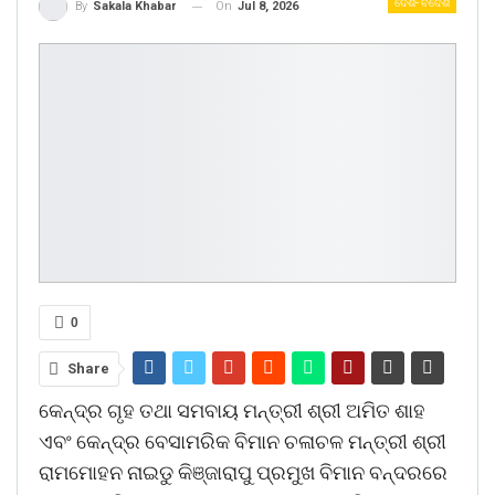
ଦେଶ- ବିଦେଶ
On
Jul 8, 2026
By
Sakala Khabar
0
Share
କେନ୍ଦ୍ର ଗୃହ ତଥା ସମବାୟ ମନ୍ତ୍ରୀ ଶ୍ରୀ ଅମିତ ଶାହ
ଏବଂ କେନ୍ଦ୍ର ବେସାମରିକ ବିମାନ ଚଳାଚଳ ମନ୍ତ୍ରୀ ଶ୍ରୀ
ରାମମୋହନ ନାଇଡୁ କିଞ୍ଜାରାପୁ ପ୍ରମୁଖ ବିମାନ ବନ୍ଦରରେ