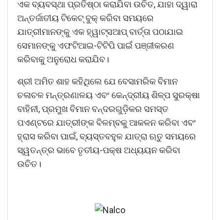
ଏକ ବ୍ୟବସ୍ଥା ପ୍ରତିଷ୍ଠା କରାଯିବା ଉଚିତ, ଯାହା ଦ୍ୱାରା
ଅନ୍ତର୍ଜାତୀୟ ଟିକେଟ୍ ବୁକ୍ କରିବା ସମୟରେ
ଯାତ୍ରୀମାନଙ୍କୁ ଏକ ହ୍ୱାଟ୍ସଆପ୍ ବାର୍ତ୍ତା ପଠାଯାଇ
ସେମାନଙ୍କୁ ଏଫଟିଆଇ-ଟିଟିପି ପାଇଁ ପଞ୍ଜୀକରଣ
କରିବାକୁ ଅନୁରୋଧ କରାଯିବ।
ଶ୍ରୀ ଅମିତ ଶାହ କହିଥିଲେ ଯେ ବେସାମରିକ ବିମାନ
ଚଳାଚଳ ମନ୍ତ୍ରଣାଳୟ ଏବଂ କେନ୍ଦ୍ରୀୟ ଶିଳ୍ପ ସୁରକ୍ଷା
ବାହିନୀ, ପ୍ରମୁଖ ବିମାନ ବନ୍ଦରଗୁଡ଼ିକର ସମସ୍ତ
ପଏଣ୍ଟରେ ଯାତ୍ରୀଙ୍କ ବିଳମ୍ବକୁ ଆକଳନ କରିବା ଏବଂ
ହ୍ରାସ କରିବା ପାଇଁ, ବ୍ୟସ୍ତବହୁଳ ଯାତ୍ରା ଋତୁ ସମୟରେ
ସ୍ୱତନ୍ତ୍ର ଭାବେ ତୃତୀୟ-ପକ୍ଷ ଅଧ୍ୟୟନ କରିବା
ଉଚିତ।