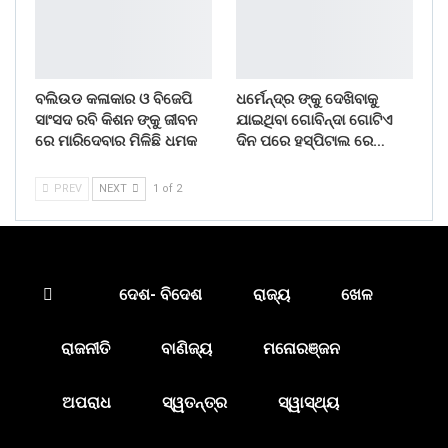
ବଲିଉଡ କଳାକାର ଓ ବିଜେପି
ଧର୍ମେନ୍ଦ୍ର ଙ୍କୁ ଦେଖିବାକୁ
ସାଂସଦ ରବି କିଶନ ଙ୍କୁ ଜୀବନ
ଯାଇଥିବା ଗୋବିନ୍ଦା ଗୋଟିଏ
ରେ ମାରିଦେବାର ମିଳିଛି ଧମକ
ଦିନ ପରେ ହସ୍ପିଟାଲ ରେ…
PREV
NEXT
1 of 2
ଦେଶ- ବିଦେଶ
ରାଜ୍ୟ
ଖେଳ
ରାଜନୀତି
ବାଣିଜ୍ୟ
ମନୋରଞ୍ଜନ
ଅପରାଧ
ସ୍ୱତନ୍ତ୍ର
ସ୍ୱାସ୍ଥ୍ୟ