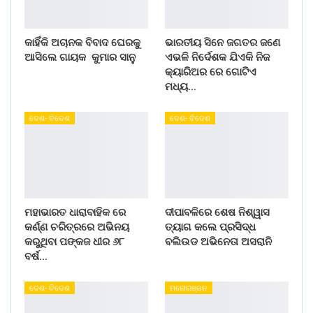
କାହିଁକି ଅଚାନକ ବିବାଦ ଘେରକୁ
ଭାରତୀୟ ସିନେ ଜଗତର ଜଣେ
ଆସିଲେ ଗାୟକ କୁମାର ସାନୁ
ଏଭଳି ନିର୍ଦେଶକ ଯିଏକି ନିଜ
କ୍ୟାରିଅର ରେ ଗୋଟିଏ
ମଧ୍ୟ…
ଦେଶ- ବିଦେଶ
ଦେଶ- ବିଦେଶ
ମହାଭାରତ ଧାରାବାହିକ ରେ
ଦୀପାବଳିରେ ଶେଷ ନିଶ୍ୱାସ
କର୍ଣ୍ଣ ଚରିତ୍ରରେ ଅଭିନୟ
ତ୍ୟାଗ କଲେ ପ୍ରସିଦ୍ଧ
କରୁଥିବା ପଙ୍କଜ ଧୀର ୬୮
ବଲିଉଡ ଅଭିନେତା ଅସରାନି
ବର୍ଷ…
ଦେଶ- ବିଦେଶ
ମନୋରଞ୍ଜନ