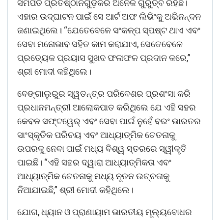
ସମର୍ପିତ ପ୍ରତିଷ୍ଠାନଗୁଡ଼ିକର ଅନେକ ଗୁରୁତ୍ବ ରହିଛି।
ଏହାର ଉଦ୍‌ଘାଟନ ପାଇଁ ସେ ଆର୍ଟ ଅଫ ଲିଭିଂକୁ ଅଭିନନ୍ଦନ
ଜଣାଇଥିଲେ। “ଯେତେବେଳେ ସଂକଳ୍ପ ସ୍ପଷ୍ଟ ଥାଏ ଏବଂ
ସେବା ମନୋଭାବ ସହିତ କାମ କରାଯାଏ, ସେତେବେଳେ
ପ୍ରତ୍ୟେକ ପ୍ରୟାସ ସୁଖଦ ଫଳାଫଳ ପ୍ରଦାନ କରେ,”
ଶ୍ରୀ ମୋଦୀ କହିଥିଲେ।
ବେଙ୍ଗାଲୁରୁର ସ୍ୱତନ୍ତ୍ର ପରିବେଶର ପ୍ରଶଂସା କରି
ପ୍ରଧାନମନ୍ତ୍ରୀ ଆଲୋକପାତ କରିଥିଲେ ଯେ ଏହି ସହର
କେବଳ ସଫ୍ଟୱେର୍ ଏବଂ ସେବା ପାଇଁ ନୁହେଁ ବରଂ ଭାରତର
ସାଂସ୍କୃତିକ ପରିଚୟ ଏବଂ ଆଧ୍ୟାତ୍ମିକ ଚେତନାକୁ
ଉପରକୁ ନେବା ପାଇଁ ମଧ୍ୟ ବିଶ୍ୱ ସ୍ତରରେ ସ୍ୱୀକୃତି
ପାଇଛି। “ଏହି ସହର ଦ୍ୱାରା ଆଧ୍ୟାତ୍ମିକତା ଏବଂ
ଆଧ୍ୟାତ୍ମିକ ଚେତନାକୁ ମଧ୍ୟ ନୂତନ ଉଚ୍ଚତାକୁ
ନିଆଯାଇଛି,” ଶ୍ରୀ ମୋଦୀ କହିଥିଲେ।
ଯୋଗ, ଧ୍ୟାନ ଓ ପ୍ରାଣାୟାମ ଭାରତୀୟ ମୂଲ୍ୟବୋଧର