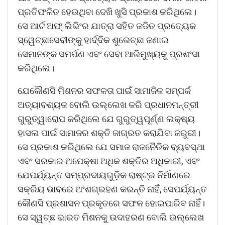
ପ୍ରତିଫଳିତ ହେଉଥିବା ଦେଖି ଖୁସି ପ୍ରକାଶ କରିଥିଲେ।
ସେ ଆର୍ଟ ଅଫ୍ ଲିଭିଂର ଯାତ୍ରା ସହିତ ଜଡିତ ପ୍ରତ୍ୟେକ
ସ୍ୱେଚ୍ଛାସେବୀଙ୍କୁ ହାର୍ଦ୍ଦିକ ଶୁଭେଚ୍ଛା ଜଣାଇ
ସେମାନଙ୍କ ସମର୍ପଣ ଏବଂ ସେବା ଆଭିମୁଖ୍ୟକୁ ପ୍ରଶଂସା
କରିଥିଲେ।
ଯେକୌଣସି ମିଶନର ସଫଳତା ପାଇଁ ସାମାଜିକ ସମ୍ପର୍କ
ଅତ୍ୟାବଶ୍ୟକ ବୋଲି ଉଲ୍ଲେଖ କରି ପ୍ରଧାନମନ୍ତ୍ରୀ
ଗୁରୁତ୍ୱାରୋପ କରିଥିଲେ ଯେ ଗୁରୁତ୍ୱପୂର୍ଣ୍ଣ ଲକ୍ଷ୍ୟ
ହାସଲ ପାଇଁ ସାମାଜର ଶକ୍ତି ଜାଗ୍ରତ କରାଯିବା ଜରୁରୀ।
ସେ ପ୍ରକାଶ କରିଥିଲେ ଯେ ସମାଜ ରାଜନୈତିକ ବ୍ୟବସ୍ଥା
ଏବଂ ସରକାର ଅପେକ୍ଷା ଅଧିକ ଶକ୍ତିର ଅଧିକାରୀ, ଏବଂ
ଯେପର୍ଯ୍ୟନ୍ତ ସମ୍ପ୍ରଦାୟଗୁଡ଼ିକ ରାଷ୍ଟ୍ର ନିର୍ମାଣରେ
ସକ୍ରିୟ ଭାବରେ ଅଂଶଗ୍ରହଣ କରନ୍ତି ନାହିଁ, ସେପର୍ଯ୍ୟନ୍ତ
କୌଣସି ପ୍ରଶାସନ ପ୍ରକୃତରେ ସଫଳ ହୋଇପାରିବ ନାହିଁ।
ସେ ସ୍ୱଚ୍ଛ ଭାରତ ମିଶନକୁ ଉଦାହରଣ ବୋଲି ଉଲ୍ଲେଖ