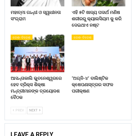
ମହାତ୍ମା ଗାନ୍ଧୀ ଓ ସ୍ୱାଧୀନତା
ଏହି ୫ଟି ଖାଦ୍ୟ ପଦାର୍ଥ ମଣିଷ
ସଂଗ୍ରାମ
ଶରୀରରୁ କ୍ୟାଲସିୟମ କୁ କରି
ଦେଇଥାଏ ନଷ୍ଟ
ଦେଶ- ବିଦେଶ
ଦେଶ- ବିଦେଶ
ଆସନ୍ତାକାଲି ଭୁବନେଶ୍ୱରରେ
‘ଅଗ୍ନି-୪’ ବାଲିଷ୍ଟିକ
ହେବ ବ୍ରିକ୍ସ ଶିକ୍ଷା
କ୍ଷେପଣାସ୍ତ୍ରର ସଫଳ
ମନ୍ତ୍ରୀମାନଙ୍କ ତ୍ରୟୋଦଶ
ପରୀକ୍ଷଣ
ବୈଠକ
PREV
NEXT
LEAVE A REPLY