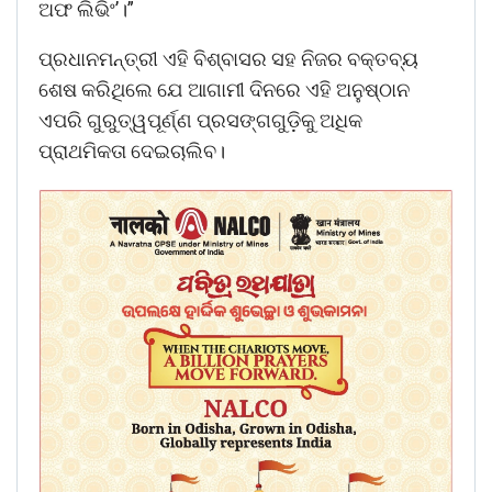
ଅଫ ଲିଭିଂ’।”
ପ୍ରଧାନମନ୍ତ୍ରୀ ଏହି ବିଶ୍ବାସର ସହ ନିଜର ବକ୍ତବ୍ୟ
ଶେଷ କରିଥିଲେ ଯେ ଆଗାମୀ ଦିନରେ ଏହି ଅନୁଷ୍ଠାନ
ଏପରି ଗୁରୁତ୍ୱପୂର୍ଣ୍ଣ ପ୍ରସଙ୍ଗଗୁଡ଼ିକୁ ଅଧିକ
ପ୍ରାଥମିକତା ଦେଇଚାଲିବ।