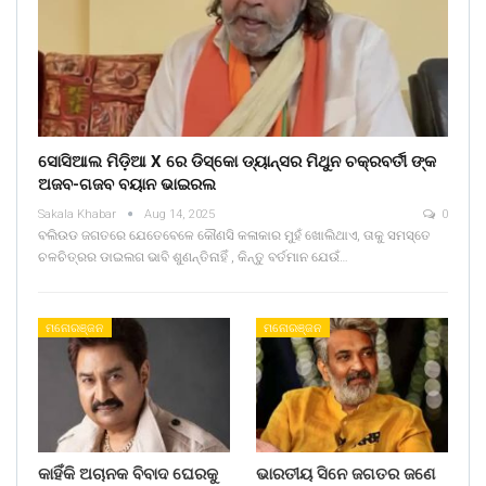
ସୋସିଆଲ ମିଡ଼ିଆ X ରେ ଡିସ୍କୋ ଡ୍ୟାନ୍ସର ମିଥୁନ ଚକ୍ରବର୍ତୀ ଙ୍କ
ଅଜବ-ଗଜବ ବୟାନ ଭାଇରଲ
Sakala Khabar
Aug 14, 2025
0
ବଲିଉଡ ଜଗତରେ ଯେତେବେଳେ କୌଣସି କଳାକାର ମୁହଁ ଖୋଲିଥାଏ, ତାକୁ ସମସ୍ତେ
ଚଳଚିତ୍ରର ଡାଇଲଗ ଭାବି ଶୁଣନ୍ତିନାହିଁ , କିନ୍ତୁ ବର୍ତମାନ ଯେଉଁ…
ମନୋରଞ୍ଜନ
ମନୋରଞ୍ଜନ
କାହିଁକି ଅଚାନକ ବିବାଦ ଘେରକୁ
ଭାରତୀୟ ସିନେ ଜଗତର ଜଣେ