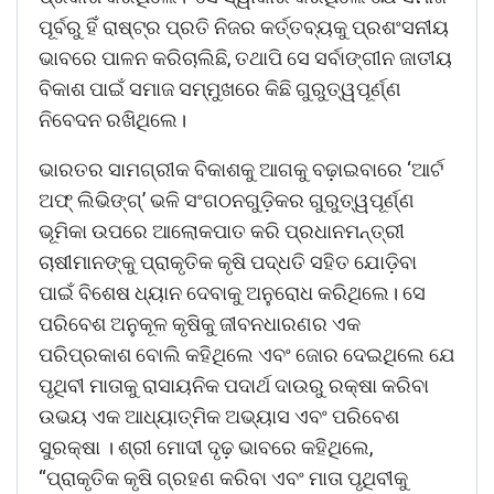
ପୂର୍ବରୁ ହିଁ ରାଷ୍ଟ୍ର ପ୍ରତି ନିଜର କର୍ତ୍ତବ୍ୟକୁ ପ୍ରଶଂସନୀୟ
ଭାବରେ ପାଳନ କରିଚାଲିଛି, ତଥାପି ସେ ସର୍ବାଙ୍ଗୀନ ଜାତୀୟ
ବିକାଶ ପାଇଁ ସମାଜ ସମ୍ମୁଖରେ କିଛି ଗୁରୁତ୍ୱପୂର୍ଣ୍ଣ
ନିବେଦନ ରଖିଥିଲେ।
ଭାରତର ସାମଗ୍ରୀକ ବିକାଶକୁ ଆଗକୁ ବଢ଼ାଇବାରେ ‘ଆର୍ଟ
ଅଫ୍ ଲିଭିଙ୍ଗ୍’ ଭଳି ସଂଗଠନଗୁଡ଼ିକର ଗୁରୁତ୍ୱପୂର୍ଣ୍ଣ
ଭୂମିକା ଉପରେ ଆଲୋକପାତ କରି ପ୍ରଧାନମନ୍ତ୍ରୀ
ଚାଷୀମାନଙ୍କୁ ପ୍ରାକୃତିକ କୃଷି ପଦ୍ଧତି ସହିତ ଯୋଡ଼ିବା
ପାଇଁ ବିଶେଷ ଧ୍ୟାନ ଦେବାକୁ ଅନୁରୋଧ କରିଥିଲେ। ସେ
ପରିବେଶ ଅନୁକୂଳ କୃଷିକୁ ଜୀବନଧାରଣର ଏକ
ପରିପ୍ରକାଶ ବୋଲି କହିଥିଲେ ଏବଂ ଜୋର ଦେଇଥିଲେ ଯେ
ପୃଥିବୀ ମାତାକୁ ରାସାୟନିକ ପଦାର୍ଥ ଦାଉରୁ ରକ୍ଷା କରିବା
ଉଭୟ ଏକ ଆଧ୍ୟାତ୍ମିକ ଅଭ୍ୟାସ ଏବଂ ପରିବେଶ
ସୁରକ୍ଷା । ଶ୍ରୀ ମୋଦୀ ଦୃଢ଼ ଭାବରେ କହିଥିଲେ,
“ପ୍ରାକୃତିକ କୃଷି ଗ୍ରହଣ କରିବା ଏବଂ ମାତା ପୃଥିବୀକୁ