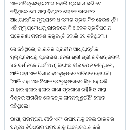
ଏକ ଅବିଚ୍ଛେଦ୍ୟ ଅଂଗ ବୋଲି ପ୍ରକାଶ କରି ସେ
କହିଥିଲେ ଯେ ସାରା ବିଶ୍ବର ଲୋକେ ଭାରତର
ଆଧ୍ୟାତ୍ମିକ ମୂଲ୍ୟବୋଧ ଦ୍ବାରା ପ୍ରଭାବିତ ହେଉଛନ୍ତି।
ଏହି ମୂଲ୍ୟବୋଧରୁ ଭାରତରେ ବି ଅନେକ ପ୍ରତିଷ୍ଠାନ
ପ୍ରେରଣା ଗ୍ରହଣ କରୁଛନ୍ତି ବୋଲି ସେ କହିଥିଲେ।
ସେ କହିଥିଲେ, ଭାରତର ପ୍ରାଚୀନ ଆଧ୍ୟାତ୍ମିକ
ମୂଲ୍ୟବୋଧରୁ ପ୍ରେରଣା ନେଇ ଶ୍ରୀ ଶ୍ରୀ ରବିଶଙ୍କରଜୀ
୪୫ ବର୍ଷ ତଳେ ଆର୍ଟ ଅଫ୍‌ ଲିଭିଂର ବୀଜ ବପନ କରିଥିଲେ,
ଆଜି ତାହା ଏକ ବିଶାଳ ବଟବୃକ୍ଷରେ ପରିଣତ ହୋଇଛି।
“ଆଜି ଏହା ଏକ ବିଶାଳ ବଟବୃକ୍ଷଭାବେ ଛିଡ଼ା ହୋଇଛି
ଯାହାର ହଜାର ହଜାର ଶାଖା ପ୍ରଶାଖା ରହିଛି ଓ ସାରା
ବିଶ୍ବର ଅଗଣିତ ଲୋକଙ୍କ ଜୀବନକୁ ଛୁଇଁଛି’’ ମୋଦୀ
କହିଥିଲେ।
ଭାଷା, ପରମ୍ପରା, ରୀତି ଏବଂ ଉପାସନାକୁ ନେଇ ଭାରତର
ସମୃଦ୍ଧ ବିବିଧତାର ପ୍ରସାରକୁ ଆଲୋକପାତ କରି