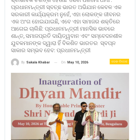
ପ୍ରଧାନମନ୍ତ୍ରୀ ସ୍ବଚ୍ଛ ଭାରତ ଅଭିଯାନ କେବଳ ଏକ
ସରକାରୀ କାର୍ଯ୍ୟକ୍ରମ ନୁହେଁ, ଏହା ଲୋକଙ୍କ ଜୀବନର
ଏକ ଅଂଗ ହୋଇଯାଇଛି, ଏବେ ଏହା ସମାଜର ଶକ୍ତିରେ
ଆଗେଇ ଚାଲିଛି: ପ୍ରଧାନମନ୍ତ୍ରୀ ମାନସିକ ଭାବରେ
ଶାନ୍ତ, ସମାଜପ୍ରତି ଦାୟିତ୍ୱବାନ ଏବଂ ସମ୍ବେଦନଶୀଳ
ଯୁବକମାନଙ୍କ ଦ୍ୱାରା ହିଁ ବିକଶିତ ଭାରତର ସ୍ବପ୍ନ
ସାକାର ସମ୍ଭବ ହେବ: ପ୍ରଧାନମନ୍ତ୍ରୀ
ଦେଶ- ବିଦେଶ
On
May 10, 2026
By
Sakala Khabar