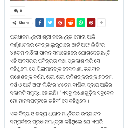
0
Share
ପ୍ରଧାନମନ୍ତ୍ରୀ ଶ୍ରୀ ନରେନ୍ଦ୍ର ମୋଦୀ ଆଜି
କର୍ଣ୍ଣାଟକର ବେଙ୍ଗାଲୁରୁଠାରେ ଆର୍ଟ ଅଫ ଲିଭିଂର
୪୫ତମ ବାର୍ଷିକୀ ପାଳନ ସମାରୋହରେ ଯୋଗଦେଇଛନ୍ତି।
ଏହି ଅବସରର ପବିତ୍ରତା କଥା ପ୍ରକାଶ କରି ସେ
କହିଥିଲେ ଯେ ପିଲାମାନଙ୍କ ବେଦବାଣୀ, ଭଗବାନ
ଗଣେଶଙ୍କ ଦର୍ଶନ, ଶ୍ରୀ ଶ୍ରୀ ରବିଶଙ୍କରଙ୍କ ୭୦ତମ
ବର୍ଷ ଓ ଆର୍ଟ ଅଫ ଲିଭିଂର ୪୫ତମ ବାର୍ଷିକୀ ଦ୍ବାରା ଆଜିର
ସକାଳଟି ସମୃଦ୍ଧ ହୋଇଛି। “ଏସବୁ କ୍ଷଣଗୁଡ଼ିକ ସବୁବେଳ
ମୋ ମାନସପଟ୍ଟରେ ରହିବ’’ ସେ କହିଥିଲେ।
ଏକ ଦିବ୍ୟ ଓ ଭବ୍ୟ ଧ୍ୟାନ ମନ୍ଦିରର ଉଦ୍‌ଘାଟନ
ସମ୍ପର୍କରେ ପ୍ରଧାନମନ୍ତ୍ରୀ କହିଥିଲେ ଯେ ଏପରି