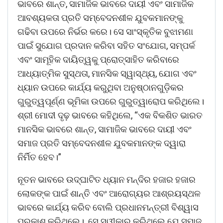
ଭାବରେ ଶାନ୍ତ, ସାମାଜିକ ଭାବରେ ଦାୟୀ ଏବଂ ସାମାଜିକ
ଆବଶ୍ୟକତା ପ୍ରତି ସମ୍ବେଦନଶୀଳ ଯୁବକମାନଙ୍କୁ
ଗଢିବା ଉପରେ ନିର୍ଭର କରେ। ସେ ସାଂସ୍କୃତିକ ବୁଝାମଣା
ପାଇଁ ସୁଯୋଗ ପ୍ରଦାନ କରିବା ସହିତ ସଂଯୋଗ, ସମ୍ପର୍କ
ଏବଂ ସାମୂହିକ ଦାୟିତ୍ୱକୁ ପ୍ରୋତ୍ସାହିତ କରିବାରେ
ଆଧ୍ୟାତ୍ମିକ ସୁସ୍ଥତା, ମାନସିକ ସ୍ୱାସ୍ଥ୍ୟ, ଯୋଗ ଏବଂ
ଧ୍ୟାନ ଉପରେ କାର୍ଯ୍ୟ କରୁଥିବା ଅନୁଷ୍ଠାନଗୁଡ଼ିକର
ଗୁରୁତ୍ୱପୂର୍ଣ୍ଣ ଭୂମିକା ଉପରେ ଗୁରୁତ୍ୱାରୋପ କରିଥିଲେ।
ଶ୍ରୀ ମୋଦୀ ଦୃଢ଼ ଭାବରେ କହିଥିଲେ, “ଏକ ବିକଶିତ ଭାରତ
ମାନସିକ ଭାବରେ ଶାନ୍ତ, ସାମାଜିକ ଭାବରେ ଦାୟୀ ଏବଂ
ସମାଜ ପ୍ରତି ସମ୍ବେଦନଶୀଳ ଯୁବକମାନଙ୍କ ଦ୍ୱାରା
ନିର୍ମିତ ହେବ।”
ନୂତନ ଭାବରେ ଉଦ୍‌ଘାଟିତ ଧ୍ୟାନ ମନ୍ଦିର ହଜାର ହଜାର
ଲୋକଙ୍କ ପାଇଁ ଶାନ୍ତି ଏବଂ ଆରୋଗ୍ୟର ଆଶ୍ରୟସ୍ଥଳ
ଭାବରେ କାର୍ଯ୍ୟ କରିବ ବୋଲି ପ୍ରଧାନମନ୍ତ୍ରୀ ବିଶ୍ୱାସ
ପ୍ରକାଶ କରିଥିଲେ। ସେ ସ୍ୱୀକାର କରିଥିଲେ ଯେ ସମାଜ