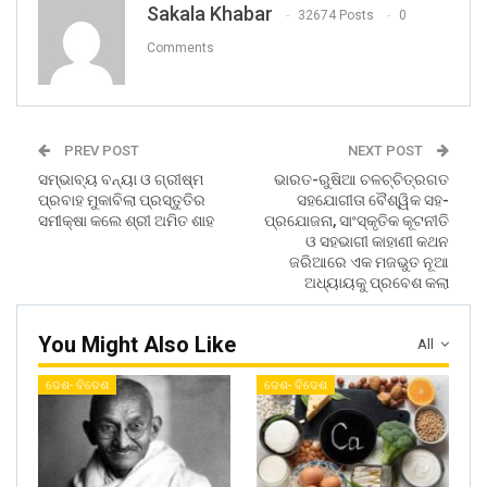
Sakala Khabar
32674 Posts
0
Comments
PREV POST
NEXT POST
ସମ୍ଭାବ୍ୟ ବନ୍ୟା ଓ ଗ୍ରୀଷ୍ମ
ଭାରତ-ରୁଷିଆ ଚଳଚ୍ଚିତ୍ରଗତ
ପ୍ରବାହ ମୁକାବିଲା ପ୍ରସ୍ତୁତିର
ସହଯୋଗୀତା ବୈଶ୍ୱିକ ସହ-
ସମୀକ୍ଷା କଲେ ଶ୍ରୀ ଅମିତ ଶାହ
ପ୍ରଯୋଜନା, ସାଂସ୍କୃତିକ କୂଟନୀତି
ଓ ସହଭାଗୀ କାହାଣୀ କଥନ
ଜରିଆରେ ଏକ ମଜଭୁତ ନୂଆ
ଅଧ୍ୟାୟକୁ ପ୍ରବେଶ କଲା
You Might Also Like
All
ଦେଶ- ବିଦେଶ
ଦେଶ- ବିଦେଶ