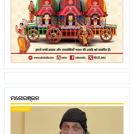
ମନୋରଞ୍ଜନ
ମନୋରଞ୍ଜନ