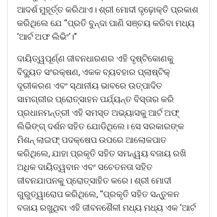
ଆଦର୍ଶ ମୁହୂର୍ତ୍ତ କରିଥାଏ। ଶ୍ରୀ ମୋଦୀ ଦୃଢ଼ୋକ୍ତି ପ୍ରକାଶ
କରିଥିଲେ ଯେ “ପ୍ରତି ବୁନ୍ଦା ପାଣି ସଞ୍ଚୟ କରିବା ମଧ୍ୟ
‘ଆର୍ଟ ଅଫ ଲିଭିଂ’।”
ଦାୟିତ୍ୱପୂର୍ଣ୍ଣ ଜୀବନଧାରଣର ଏହି ଦୃଷ୍ଟିକୋଣକୁ
ବିଦ୍ୟୁତ ସଂରକ୍ଷଣ, ଏକକ ବ୍ୟବହାର ପ୍ଲାଷ୍ଟିକ୍
ଦୂରୀକରଣ ଏବଂ ସ୍ଥାନୀୟ ଭାବରେ ଉତ୍ପାଦିତ
ସାମଗ୍ରୀର ପ୍ରୋତ୍ସାହନ ପର୍ଯ୍ୟନ୍ତ ବିସ୍ତାର କରି
ପ୍ରଧାନମନ୍ତ୍ରୀ ଏହି ସମସ୍ତ ଅଭ୍ୟାସକୁ ଆର୍ଟ ଅଫ୍
ଲିଭିଙ୍ଗ୍ ଦର୍ଶନ ସହିତ ଯୋଡିଥିଲେ। ସେ ସରକାରଙ୍କ
ମିଶନ୍ ଲାଇଫ୍ ପଦକ୍ଷେପ ଉପରେ ଆଲୋକପାତ
କରିଥିଲେ, ଯାହା ପ୍ରକୃତି ସହିତ ସମନ୍ୱୟ ବଜାୟ ରଖି
ଅଧିକ ଦାୟିତ୍ୱବାନ ଏବଂ ସଚେତନତା ସହିତ
ଜୀବନଯାପନକୁ ପ୍ରୋତ୍ସାହିତ କରେ। ଶ୍ରୀ ମୋଦୀ
ଗୁରୁତ୍ୱାରୋପ କରିଥିଲେ, “ପ୍ରକୃତି ସହିତ ସନ୍ତୁଳନ
ବଜାୟ ରଖୁଥିବା ଏହି ଜୀବନଶୈଳୀ ମଧ୍ୟ ମଧ୍ୟ ଏକ ‘ଆର୍ଟ