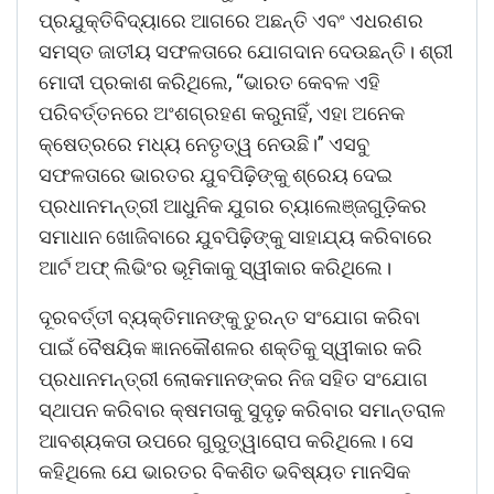
ପ୍ରଯୁକ୍ତିବିଦ୍ୟାରେ ଆଗରେ ଅଛନ୍ତି ଏବଂ ଏଧରଣର
ସମସ୍ତ ଜାତୀୟ ସଫଳତାରେ ଯୋଗଦାନ ଦେଉଛନ୍ତି। ଶ୍ରୀ
ମୋଦୀ ପ୍ରକାଶ କରିଥିଲେ, “ଭାରତ କେବଳ ଏହି
ପରିବର୍ତ୍ତନରେ ଅଂଶଗ୍ରହଣ କରୁନାହିଁ, ଏହା ଅନେକ
କ୍ଷେତ୍ରରେ ମଧ୍ୟ ନେତୃତ୍ୱ ନେଉଛି।” ଏସବୁ
ସଫଳତାରେ ଭାରତର ଯୁବପିଢ଼ିଙ୍କୁ ଶ୍ରେୟ ଦେଇ
ପ୍ରଧାନମନ୍ତ୍ରୀ ଆଧୁନିକ ଯୁଗର ଚ୍ୟାଲେଞ୍ଜଗୁଡ଼ିକର
ସମାଧାନ ଖୋଜିବାରେ ଯୁବପିଢ଼ିଙ୍କୁ ସାହାଯ୍ୟ କରିବାରେ
ଆର୍ଟ ଅଫ୍ ଲିଭିଂର ଭୂମିକାକୁ ସ୍ୱୀକାର କରିଥିଲେ।
ଦୂରବର୍ତ୍ତୀ ବ୍ୟକ୍ତିମାନଙ୍କୁ ତୁରନ୍ତ ସଂଯୋଗ କରିବା
ପାଇଁ ବୈଷୟିକ ଜ୍ଞାନକୌଶଳର ଶକ୍ତିକୁ ସ୍ୱୀକାର କରି
ପ୍ରଧାନମନ୍ତ୍ରୀ ଲୋକମାନଙ୍କର ନିଜ ସହିତ ସଂଯୋଗ
ସ୍ଥାପନ କରିବାର କ୍ଷମତାକୁ ସୁଦୃଢ଼ କରିବାର ସମାନ୍ତରାଳ
ଆବଶ୍ୟକତା ଉପରେ ଗୁରୁତ୍ୱାରୋପ କରିଥିଲେ। ସେ
କହିଥିଲେ ଯେ ଭାରତର ବିକଶିତ ଭବିଷ୍ୟତ ମାନସିକ