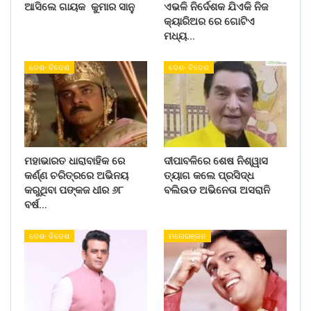
ଆସିଲେ ଗାୟକ କୁମାର ସାନୁ
ଏଭଳି ନିର୍ଦେଶକ ଯିଏକି ନିଜ
କ୍ୟାରିଅର ରେ ଗୋଟିଏ
ମଧ୍ୟ…
ଦେଶ- ବିଦେଶ
ଦେଶ- ବିଦେଶ
ମହାଭାରତ ଧାରାବାହିକ ରେ
ଦୀପାବଳିରେ ଶେଷ ନିଶ୍ୱାସ
କର୍ଣ୍ଣ ଚରିତ୍ରରେ ଅଭିନୟ
ତ୍ୟାଗ କଲେ ପ୍ରସିଦ୍ଧ
କରୁଥିବା ପଙ୍କଜ ଧୀର ୬୮
ବଲିଉଡ ଅଭିନେତା ଅସରାନି
ବର୍ଷ…
ଦେଶ- ବିଦେଶ
ମନୋରଞ୍ଜନ