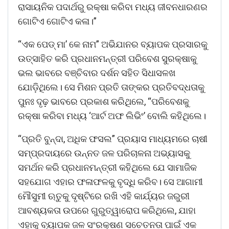
ରାସାୟନିକ ପଦାର୍ଥରୁ ରକ୍ଷା କରିବା ମଧ୍ୟ ଜୀବନଧାରଣର
ଗୋଟିଏ ଗୋଟିଏ କଳା।”
“ଏକ ପେଡ୍ ମା’ କେ ନାମ” ଅଭିଯାନର ବ୍ୟାପକ ପ୍ରସାରକୁ
ଉତ୍ସାହିତ କରି ପ୍ରଧାନମନ୍ତ୍ରୀ ପରିବେଶ ସୁରକ୍ଷାକୁ
ଭଲ ଭାବରେ ବଞ୍ଚିବାର ଦର୍ଶନ ସହିତ ସିଧାସଳଖ
ଯୋଡ଼ିଥିଲେ। ସେ ମିଶନ ପ୍ରତି ତାଙ୍କର ପ୍ରତିବଦ୍ଧତାକୁ
ପୁନଃ ଦୃଢ଼ ଭାବରେ ପ୍ରକାଶ କରିଥିଲେ, “ପରିବେଶକୁ
ରକ୍ଷା କରିବା ମଧ୍ୟ ‘ଆର୍ଟ ଅଫ ଲିଭିଂ’ ବୋଲି କହିଥିଲେ।
“ପ୍ରତି ବୁନ୍ଦା, ଅଧିକ ଫସଲ” ପ୍ରୟାସ ମାଧ୍ୟମରେ ଚାଷୀ
ସମ୍ପ୍ରଦାୟରେ ଉନ୍ନତ ଜଳ ପରିଚାଳନା ଅଭ୍ୟାସକୁ
ସମର୍ଥନ କରି ପ୍ରଧାନମନ୍ତ୍ରୀ କହିଥିଲେ ଯେ ସାମାଜିକ
ସହଯୋଗ ଏହାର ଫଳାଫଳକୁ ବୃଦ୍ଧି କରିବ। ସେ ଆଗାମୀ
ମୌସୁମୀ ଋତୁକୁ ଦୃଷ୍ଟିରେ ରଖି ଏହି କାର୍ଯ୍ୟର ଜରୁରୀ
ଆବଶ୍ୟକତା ​​ଉପରେ ଗୁରୁତ୍ୱାରୋପ କରିଥିଲେ, ଯାହା
ଏହାକୁ ବ୍ୟାପକ ଜଳ ସଂରକ୍ଷଣ ସଚେତନତା ପାଇଁ ଏକ