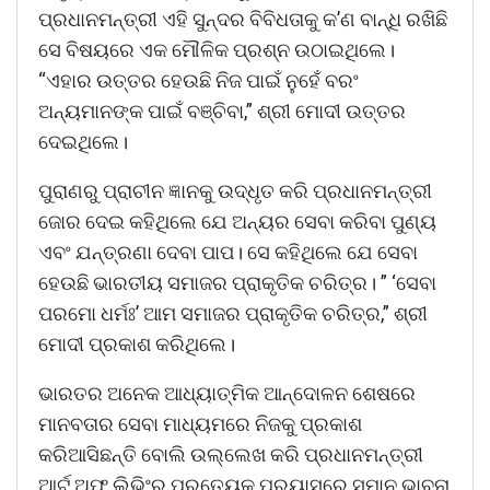
ପ୍ରଧାନମନ୍ତ୍ରୀ ଏହି ସୁନ୍ଦର ବିବିଧତାକୁ କ’ଣ ବାନ୍ଧି ରଖିଛି
ସେ ବିଷୟରେ ଏକ ମୌଳିକ ପ୍ରଶ୍ନ ଉଠାଇଥିଲେ।
“ଏହାର ଉତ୍ତର ହେଉଛି ନିଜ ପାଇଁ ନୁହେଁ ବରଂ
ଅନ୍ୟମାନଙ୍କ ପାଇଁ ବଞ୍ଚିବା,” ଶ୍ରୀ ମୋଦୀ ଉତ୍ତର
ଦେଇଥିଲେ।
ପୁରାଣରୁ ପ୍ରାଚୀନ ଜ୍ଞାନକୁ ଉଦ୍ଧୃତ କରି ପ୍ରଧାନମନ୍ତ୍ରୀ
ଜୋର ଦେଇ କହିଥିଲେ ଯେ ଅନ୍ୟର ସେବା କରିବା ପୁଣ୍ୟ
ଏବଂ ଯନ୍ତ୍ରଣା ଦେବା ପାପ। ସେ କହିଥିଲେ ଯେ ସେବା
ହେଉଛି ଭାରତୀୟ ସମାଜର ପ୍ରାକୃତିକ ଚରିତ୍ର। ” ‘ସେବା
ପରମୋ ଧର୍ମଃ’ ଆମ ସମାଜର ପ୍ରାକୃତିକ ଚରିତ୍ର,” ଶ୍ରୀ
ମୋଦୀ ପ୍ରକାଶ କରିଥିଲେ।
ଭାରତର ଅନେକ ଆଧ୍ୟାତ୍ମିକ ଆନ୍ଦୋଳନ ଶେଷରେ
ମାନବତାର ସେବା ମାଧ୍ୟମରେ ନିଜକୁ ପ୍ରକାଶ
କରିଆସିଛନ୍ତି ବୋଲି ଉଲ୍ଲେଖ କରି ପ୍ରଧାନମନ୍ତ୍ରୀ
ଆର୍ଟ ଅଫ୍ ଲିଭିଂର ପ୍ରତ୍ୟେକ ପ୍ରୟାସରେ ସମାନ ଭାବନା