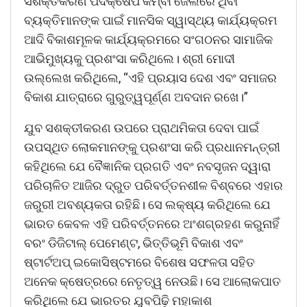
ସଶକ୍ତିକରଣ ପଦକ୍ଷେପ କିମ୍ବା ଜେଲରେ ଥିବା
ବ୍ୟକ୍ତିମାନଙ୍କ ପାଇଁ ମାନସିକ ସ୍ୱାସ୍ଥ୍ୟ କାର୍ଯ୍ୟକ୍ରମ
ଆଦି ବିକାଶମୂଳକ କାର୍ଯ୍ୟକ୍ରମରେ ସଂଗଠନର ସାମାଜିକ
ଆଭିମୁଖ୍ୟକୁ ପ୍ରଶଂସା କରିଥିଲେ। ଶ୍ରୀ ମୋଦୀ
ଉଲ୍ଲେଖ କରିଥିଲେ, “ଏହି ପ୍ରୟାସ ଦେଶ ଏବଂ ସମାଜର
ବିକାଶ ଯାତ୍ରାରେ ଗୁରୁତ୍ୱପୂର୍ଣ୍ଣ ଅବଦାନ ରଖେ।”
ଯୁବ ସଶକ୍ତୀକରଣ ଉପରେ ପ୍ରାଥମିକତା ଦେବା ପାଇଁ
ଉପସ୍ଥିତ ଲୋକମାନଙ୍କୁ ପ୍ରଶଂସା କରି ପ୍ରଧାନମନ୍ତ୍ରୀ
କହିଥିଲେ ଯେ ବୈଜ୍ଞାନିକ ପ୍ରଗତି ଏବଂ ନବସୃଜନ ଦ୍ୱାରା
ପରିଚାଳିତ ଆଜିର ଦ୍ରୁତ ପରିବର୍ତ୍ତନଶୀଳ ବିଶ୍ବରେ ଏହାର
ଜରୁରୀ ଅବଶ୍ୟକତା ରହିଛି। ସେ ଲକ୍ଷ୍ୟ କରିଥିଲେ ଯେ
ଭାରତ କେବଳ ଏହି ପରିବର୍ତ୍ତନରେ ଅଂଶଗ୍ରହଣ କରୁନାହିଁ
ବରଂ ଡିଜିଟାଲ୍ ପେମେଣ୍ଟ, ଭିତ୍ତିଭୂମି ବିକାଶ ଏବଂ
ଷ୍ଟାର୍ଟଅପ୍ ଇକୋସିଷ୍ଟମରେ ବିଶେଷ ସଫଳତା ସହିତ
ଅନେକ କ୍ଷେତ୍ରରେ ନେତୃତ୍ୱ ନେଉଛି। ସେ ଆଲୋକପାତ
କରିଥିଲେ ଯେ ଭାରତର ଯୁବପିଢ଼ି ମହାକାଶ