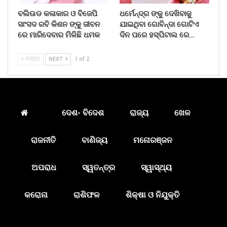
ବଲିଉଡ କଳାକାର ଓ ବିଜେପି
ଧର୍ମେନ୍ଦ୍ର ଙ୍କୁ ଦେଖିବାକୁ
ସାଂସଦ ରବି କିଶନ ଙ୍କୁ ଜୀବନ
ଯାଇଥିବା ଗୋବିନ୍ଦା ଗୋଟିଏ
ରେ ମାରିଦେବାର ମିଳିଛି ଧମକ
ଦିନ ପରେ ହସ୍ପିଟାଲ ରେ…
PREV
NEXT
1 of 2
ଦେଶ- ବିଦେଶ
ରାଜ୍ୟ
ଖେଳ
ରାଜନୀତି
ବାଣିଜ୍ୟ
ମନୋରଞ୍ଜନ
ଅପରାଧ
ସ୍ୱତନ୍ତ୍ର
ସ୍ୱାସ୍ଥ୍ୟ
କରୋନା
ରାଶିଫଳ
ଶିକ୍ଷା ଓ ନିଯୁକ୍ତି