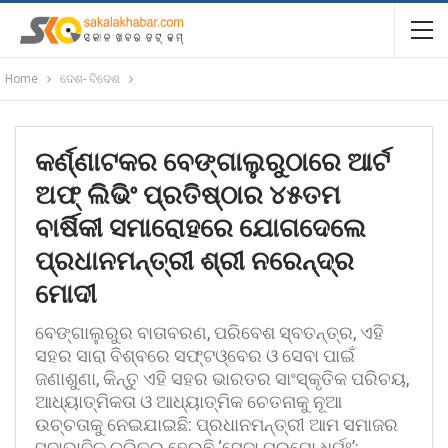
Home
ଦେଶ- ବିଦେଶ
କର୍ଣ୍ଣାଟକର ବେଙ୍ଗାଲୁରୁଠାରେ ଆର୍ଟ
ଅଫ୍ ଲିଭିଂ ପ୍ରତିଷ୍ଠାର ୪୫ତମ
ବାର୍ଷିକୀ ସମାରୋହରେ ଯୋଗଦେଲେ
ପ୍ରଧାନମନ୍ତ୍ରୀ ଶ୍ରୀ ନରେନ୍ଦ୍ର
ମୋଦୀ
ବେଙ୍ଗାଲୁରୁର ବାତାବରଣ, ପରିବେଶ ସ୍ବତନ୍ତ୍ର, ଏହି
ସହର ସାରା ବିଶ୍ବରେ ସଫ୍ଟଓ୍ବେର ଓ ସେବା ପାଇଁ
ଜଣାଶୁଣା, କିନ୍ତୁ ଏହି ସହର ଭାରତର ସାଂସ୍କୃତିକ ପରିଚୟ,
ଆଧ୍ୟାତ୍ମିକତା ଓ ଆଧ୍ୟାତ୍ମିକ ଚେତନାକୁ ନୂଆ
ଉଚ୍ଚତାକୁ ନେଇଯାଇଛି: ପ୍ରଧାନମନ୍ତ୍ରୀ ଆମ ସମାଜର
ସ୍ବାଭାବିକ ଚରିତ୍ର ହେଉଛି ‘ସେବା ପରମୋ ଧର୍ମଃ’: