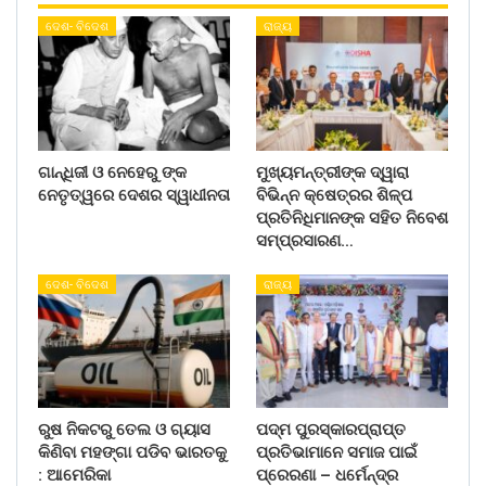
ଦେଶ- ବିଦେଶ
ରାଜ୍ୟ
ଗାନ୍ଧିଜୀ ଓ ନେହେରୁ ଙ୍କ
ମୁଖ୍ୟମନ୍ତ୍ରୀଙ୍କ ଦ୍ୱାରା
ନେତୃତ୍ୱରେ ଦେଶର ସ୍ୱାଧୀନତା
ବିଭିନ୍ନ କ୍ଷେତ୍ରର ଶିଳ୍ପ
ପ୍ରତିନିଧିମାନଙ୍କ ସହିତ ନିବେଶ
ସମ୍ପ୍ରସାରଣ…
ଦେଶ- ବିଦେଶ
ରାଜ୍ୟ
ରୁଷ ନିକଟରୁ ତେଲ ଓ ଗ୍ୟାସ
ପଦ୍ମ ପୁରସ୍କାରପ୍ରାପ୍ତ
କିଣିବା ମହଙ୍ଗା ପଡିବ ଭାରତକୁ
ପ୍ରତିଭାମାନେ ସମାଜ ପାଇଁ
: ଆମେରିକା
ପ୍ରେରଣା – ଧର୍ମେନ୍ଦ୍ର