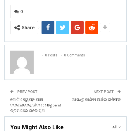
0
Share
0 Posts
0 Comments
PREV POST
NEXT POST
ଗୋଟିଏ ସ୍ୱପ୍ନ ଯାହା
ଆସନ୍ତୁ ଜାଣିବା ଆଜିର ରାଶିଫଳ
ବଦଳାଇଦେଲା ଜୀବନ : ମାକୁ ନେଇ
ଭ୍ରମଣରେ ଗଲେ ପୁଅ
You Might Also Like
All