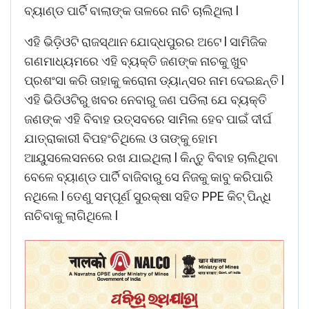
ବ୍ୟାଣ୍ଡ ପାର୍ଟି ବାଲାଙ୍କ ତାଳରେ ନାଚି ଚାଲିଥିଲା l
ଏହି ଭିଡ଼ିଓଟି ରାଜସ୍ଥାନ ଯୋଦ୍ଧପୁରର ଅଟେ l ସାମିଜିକ
ଗଣମାଧ୍ୟମରେ ଏହି ବ୍ୟକ୍ତି ଜଣଙ୍କ ନାଚକୁ ଖୁବ
ପ୍ରଶଂସା କରି ତାହାକୁ କରୋନା ଡ୍ୟାନ୍ସର ନାମ ଦେଇଛନ୍ତି l
ଏହି ଭିଡିଓଟିରୁ ଖବର ନେବାରୁ ଜଣ ପଡିଲା ଯେ ବ୍ୟକ୍ତି
ଜଣଙ୍କ ଏହି ବିବାହ ଉତ୍ସବରେ ସାମିଲ ହେବ ପାଇଁ ଦୀର୍ଘ
ଯାତ୍ରାକାରୀ ବିପହଂଚିଥିଲେ ଓ ତାଙ୍କୁ ହୋମ
ଆୟୁସଲେସନରେ ରଖ ଯାଇଥିଲା l କିନ୍ତୁ ବିବାହ ଚାଲିଥିବା
ବେଳେ ବ୍ୟାଣ୍ଡ ପାର୍ଟି ବାଜିବାରୁ ସେ ନିଜକୁ କାବୁ କରିପାରି
ନଥିଲେ l ତେଣୁ ସମ୍ପୂର୍ଣ ସୁରକ୍ଷା ସହିତ PPE କିଟ୍ ପିନ୍ଧି
ନାଚିବାକୁ ଲାଗିଥିଲେ l