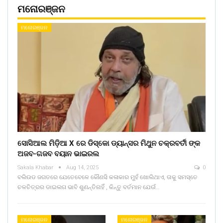
ମନୋରଞ୍ଜନ
ମନୋରଞ୍ଜନ
ସୋସିଆଲ ମିଡ଼ିଆ X ରେ ଡିସ୍କୋ ଡ୍ୟାନ୍ସର ମିଥୁନ ଚକ୍ରବର୍ତୀ ଙ୍କ
ଅଜବ-ଗଜବ ବୟାନ ଭାଇରଲ
Sakala Khabar
Aug 14, 2025
0
ବଲିଉଡ ଜଗତରେ ଯେତେବେଳେ କୌଣସି କଳାକାର ମୁହଁ ଖୋଲିଥାଏ, ତାକୁ ସମସ୍ତେ
ଚଳଚିତ୍ରର ଡାଇଲଗ ଭାବି ଶୁଣନ୍ତିନାହିଁ , କିନ୍ତୁ ବର୍ତମାନ ଯେଉଁ…
ମନୋରଞ୍ଜନ
ମନୋରଞ୍ଜନ