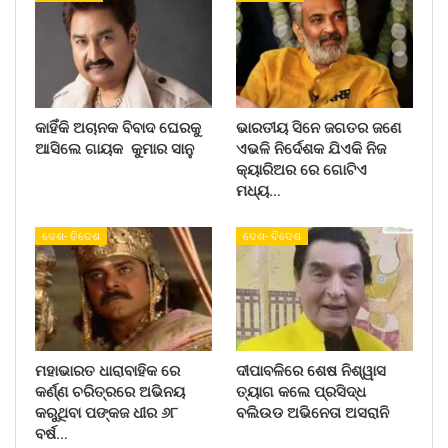
କାହିଁକି ଅଚାନକ ବିବାଦ ଘେରକୁ
ଭାରତୀୟ ସିନେ ଜଗତର ଜଣେ
ଆସିଲେ ଗାୟକ କୁମାର ସାନୁ
ଏଭଳି ନିର୍ଦେଶକ ଯିଏକି ନିଜ
କ୍ୟାରିଅର ରେ ଗୋଟିଏ
ମଧ୍ୟ…
ଦେଶ- ବିଦେଶ
ଦେଶ- ବିଦେଶ
ମହାଭାରତ ଧାରାବାହିକ ରେ
ଦୀପାବଳିରେ ଶେଷ ନିଶ୍ୱାସ
କର୍ଣ୍ଣ ଚରିତ୍ରରେ ଅଭିନୟ
ତ୍ୟାଗ କଲେ ପ୍ରସିଦ୍ଧ
କରୁଥିବା ପଙ୍କଜ ଧୀର ୬୮
ବଲିଉଡ ଅଭିନେତା ଅସରାନି
ବର୍ଷ…