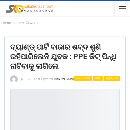
Home
ଦେଶ- ବିଦେଶ
ବ୍ୟାଣ୍ଡ୍ ପାର୍ଟି ବାଜାର ଶବ୍ଦ ଶୁଣି
ରହିପାରିଲେନି ଯୁବକ : PPE କିଟ୍ ପିନ୍ଧି
ନାଚିବାକୁ ଲାଗିଲେ
ଦେଶ- ବିଦେଶ
ରାଜ୍ୟ
ସ୍ୱତନ୍ତ୍ର
Last updated
Nov 29, 2020
By