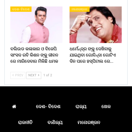
ଦେଶ- ବିଦେଶ
ମନୋରଞ୍ଜନ
ବଲିଉଡ କଳାକାର ଓ ବିଜେପି
ଧର୍ମେନ୍ଦ୍ର ଙ୍କୁ ଦେଖିବାକୁ
ସାଂସଦ ରବି କିଶନ ଙ୍କୁ ଜୀବନ
ଯାଇଥିବା ଗୋବିନ୍ଦା ଗୋଟିଏ
ରେ ମାରିଦେବାର ମିଳିଛି ଧମକ
ଦିନ ପରେ ହସ୍ପିଟାଲ ରେ…
PREV
NEXT
1 of 2
ଦେଶ- ବିଦେଶ
ରାଜ୍ୟ
ଖେଳ
ରାଜନୀତି
ବାଣିଜ୍ୟ
ମନୋରଞ୍ଜନ