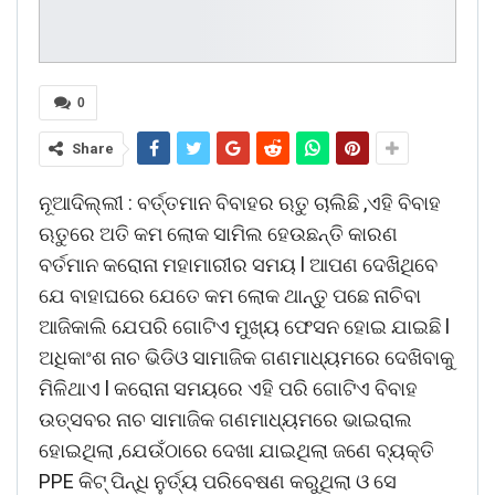
0
Share
ନୂଆଦିଲ୍ଲୀ : ବର୍ତ୍ତମାନ ବିବାହର ଋତୁ ଚାଲିଛି ,ଏହି ବିବାହ
ଋତୁରେ ଅତି କମ ଲୋକ ସାମିଲ ହେଉଛନ୍ତି କାରଣ
ବର୍ତମାନ କରୋନା ମହାମାରୀର ସମୟ l ଆପଣ ଦେଖିଥିବେ
ଯେ ବାହାଘରେ ଯେତେ କମ ଲୋକ ଥାନ୍ତୁ ପଛେ ନାଚିବା
ଆଜିକାଲି ଯେପରି ଗୋଟିଏ ମୁଖ୍ୟ ଫେସନ ହୋଇ ଯାଇଛି l
ଅଧିକାଂଶ ନାଚ ଭିଡିଓ ସାମାଜିକ ଗଣମାଧ୍ୟମରେ ଦେଖିବାକୁ
ମିଳିଥାଏ l କରୋନା ସମୟରେ ଏହି ପରି ଗୋଟିଏ ବିବାହ
ଉତ୍ସବର ନାଚ ସାମାଜିକ ଗଣମାଧ୍ୟମରେ ଭାଇରାଲ
ହୋଇଥିଲା ,ଯେଉଁଠାରେ ଦେଖା ଯାଇଥିଲା ଜଣେ ବ୍ୟକ୍ତି
PPE କିଟ୍ ପିନ୍ଧି ନୁର୍ତ୍ୟ ପରିବେଷଣ କରୁଥିଲା ଓ ସେ