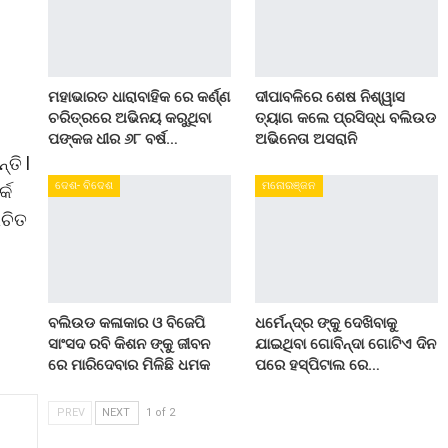
ମହାଭାରତ ଧାରାବାହିକ ରେ କର୍ଣ୍ଣ
ଦୀପାବଳିରେ ଶେଷ ନିଶ୍ୱାସ
ଚରିତ୍ରରେ ଅଭିନୟ କରୁଥିବା
ତ୍ୟାଗ କଲେ ପ୍ରସିଦ୍ଧ ବଲିଉଡ
ପଙ୍କଜ ଧୀର ୬୮ ବର୍ଷ…
ଅଭିନେତା ଅସରାନି
ତି l
ଦେଶ- ବିଦେଶ
ମନୋରଞ୍ଜନ
୍କ
ଉଚିତ
ବଲିଉଡ କଳାକାର ଓ ବିଜେପି
ଧର୍ମେନ୍ଦ୍ର ଙ୍କୁ ଦେଖିବାକୁ
ସାଂସଦ ରବି କିଶନ ଙ୍କୁ ଜୀବନ
ଯାଇଥିବା ଗୋବିନ୍ଦା ଗୋଟିଏ ଦିନ
ରେ ମାରିଦେବାର ମିଳିଛି ଧମକ
ପରେ ହସ୍ପିଟାଲ ରେ…
PREV
NEXT
1 of 2