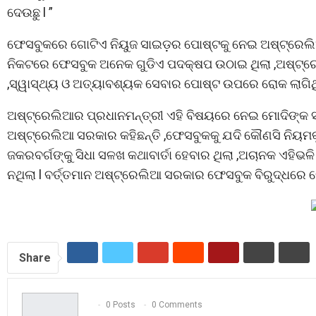
ଦେଉଛୁ l ”
ଫେସବୁକରେ ଗୋଟିଏ ନିୟୁଜ ସାଇଡ଼ର ପୋଷ୍ଟକୁ ନେଇ ଅଷ୍ଟ୍ରେଲିଆ
ନିକଟରେ ଫେସବୁକ ଅନେକ ଗୁଡିଏ ପଦକ୍ଷପ ଉଠାଇ ଥିଲା ,ଅଷ୍ଟ୍
,ସ୍ୱାସ୍ଥ୍ୟ ଓ ଅତ୍ୟାବଶ୍ୟକ ସେବାର ପୋଷ୍ଟ ଉପରେ ରୋକ ଲାଗି
ଅଷ୍ଟ୍ରେଲିଆର ପ୍ରଧାନମନ୍ତ୍ରୀ ଏହି ବିଷୟରେ ନେଇ ମୋଦିଙ୍କ ସହିତ
ଅଷ୍ଟ୍ରେଲିଆ ସରକାର କହିଛନ୍ତି ,ଫେସବୁକକୁ ଯଦି କୌଣସି ନିୟମକୁ 
ଜକରବର୍ଗଙ୍କୁ ସିଧା ସଳଖ କଥାବାର୍ତା ହେବାର ଥିଲା ,ଅଚାନକ ଏହି
ନଥିଲା l ବର୍ତ୍ତମାନ ଅଷ୍ଟ୍ରେଲିଆ ସରକାର ଫେସବୁକ ବିରୁଦ୍ଧରେ କେସ
Share
0 Posts
0 Comments