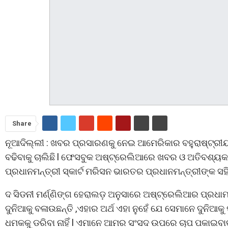
Share
ନୂଆଦିଲ୍ଲୀ : ଖବର ପ୍ରସାରଣକୁ ନେଇ ଆମେରିକାର ବହୁରାଷ୍ଟ୍ର
ବଢିବାକୁ ଚାଲିଛି l ଫେସବୁକ ଅଷ୍ଟ୍ରେଲିଆରେ ଖବର ଓ ଅତିବଶ୍ୟକ
ପ୍ରଧାନମନ୍ତ୍ରୀ ସ୍କାର୍ଟ ମରିସନ ଭାରତର ପ୍ରଧାନମନ୍ତ୍ରୀଙ୍କ ସ
ଦ ସିଡନୀ ମର୍ଣ୍ଣିଙ୍ଗ ହେରାଲଡ଼ ଅନୁସାରେ ଅଷ୍ଟ୍ରେଲିଆର ପ୍ରଧା
ଦୁନିଆକୁ ବଳାଉଛନ୍ତି ,ଏହାର ଅର୍ଥ ଏହା ନୁହେଁ ଯେ ସେମାନେ ଦୁନିଆକ
ଧମକକୁ ଡରିବା ନାହିଁ l ଏମାନେ ଆମର ସଂସଦ ଉପରେ ଚାପ ପକାଇବାକ