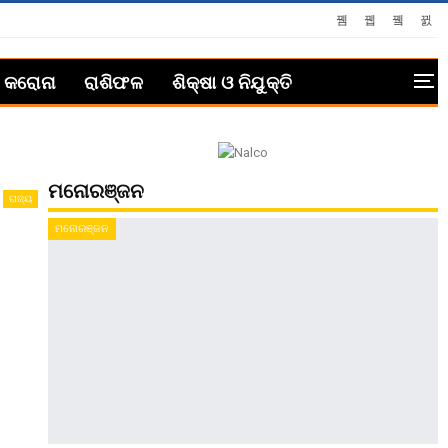
କରୋନା
ରାଶିଫଳ
ଶିକ୍ଷା ଓ ନିଯୁକ୍ତି
ମନୋରଞ୍ଜନ
ରାଜ୍ୟ
ମନୋରଞ୍ଜନ