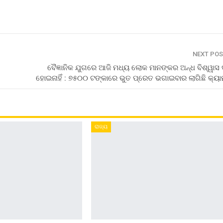
NEXT PO
ବୈଜ୍ଞାନିକ ଯୁଗରେ ଆଜି ମଧ୍ୟ ଲୋକ ମାନଙ୍କର ଅନ୍ଧ ବିଶ୍ୱାସ 
ହୋଇନାହିଁ : ୭୫୦୦ ଟଙ୍କାରେ ଭୁତ ପ୍ରେତ ଭଗାଇବାର ଲାଗିଛି କ୍ୟା
ରାଜ୍ୟ