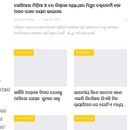
ସୋସିଆଲ ମିଡ଼ିଆ X ରେ ଡିସ୍କୋ ଡ୍ୟାନ୍ସର ମିଥୁନ ଚକ୍ରବର୍ତୀ ଙ୍କ
ଅଜବ-ଗଜବ ବୟାନ ଭାଇରଲ
Sakala Khabar
Aug 14, 2025
0
ବଲିଉଡ ଜଗତରେ ଯେତେବେଳେ କୌଣସି କଳାକାର ମୁହଁ ଖୋଲିଥାଏ, ତାକୁ ସମସ୍ତେ
ଚଳଚିତ୍ରର ଡାଇଲଗ ଭାବି ଶୁଣନ୍ତିନାହିଁ , କିନ୍ତୁ ବର୍ତମାନ ଯେଉଁ…
ମନୋରଞ୍ଜନ
ମନୋରଞ୍ଜନ
ଦ
େଲିଆର
କାହିଁକି ଅଚାନକ ବିବାଦ ଘେରକୁ
ଭାରତୀୟ ସିନେ ଜଗତର ଜଣେ
ଆସିଲେ ଗାୟକ କୁମାର ସାନୁ
ଏଭଳି ନିର୍ଦେଶକ ଯିଏକି ନିଜ
କ୍ୟାରିଅର ରେ ଗୋଟିଏ ମଧ୍ୟ…
ାନେ
କର
ଦେଶ- ବିଦେଶ
ଦେଶ- ବିଦେଶ
ୋଟ