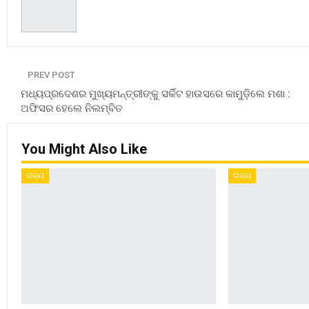
PREV POST
ମଧ୍ୟପ୍ରଦେଶର ମୁଖ୍ୟମନ୍ତ୍ରୀଙ୍କୁ ସର୍କିଟ ହାଉସରେ କାମୁଡ଼ିଲେ ମଶା :
ଅଫିସର ହେଲେ ନିଲମ୍ବିତ
You Might Also Like
ରାଜ୍ୟ
ରାଜ୍ୟ