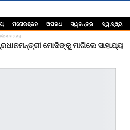
୍ୟ
ମନୋରଞ୍ଜନ
ଅପରାଧ
ସ୍ୱତନ୍ତ୍ର
ସ୍ୱାସ୍ଥ୍ୟ
ାଗିଲେ ସାହାଯ୍ୟ
ଧାନମନ୍ତ୍ରୀ ମୋଦିଙ୍କୁ ମାଗିଲେ ସାହାଯ୍ୟ