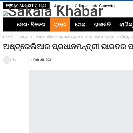
FRIDAY, AUGUST 7, 2026
About Us
Odia Unicode Converter
ଦେଶ- ବିଦେଶ
ରାଜ୍ୟ
ଖେଳ
ରାଜନୀତି
ବାଣିଜ
Home
ରାଜ୍ୟ
ଅଷ୍ଟ୍ରେଲିଆର ପ୍ରଧାନମନ୍ତ୍ରୀ ଭାରତର ପ୍ରଧାନମନ୍ତ୍ରୀ ମୋଦିଙ୍କୁ ମ
ଅଷ୍ଟ୍ରେଲିଆର ପ୍ରଧାନମନ୍ତ୍ରୀ ଭାରତର ପ୍ର
On
Feb 20, 2021
By