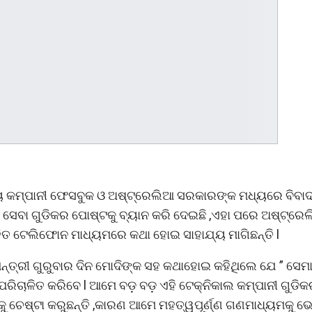
ୀୟ କମ୍ପାନୀ ଫେସବୁକ ଓ ଅଷ୍ଟ୍ରେଲିଆ ସରକାରଙ୍କ ମଧ୍ୟରେ ବିବା
 ସେବା ଗୁଡିକର ପୋଷ୍ଟକୁ ବ୍ୟାନ କରି ଦେଇଛି ,ଏହା ପରେ ଅଷ୍ଟ୍ର
ହିତ ଟେଲିଫୋନ ମାଧ୍ୟମରେ କଥା ହୋଇ ସାହାଯ୍ୟ ମାଗିଛନ୍ତି l
ମନ୍ତ୍ରୀ ଗୁରୁବାର ଦିନ ମୋଦିଙ୍କ ସହ କଥାହୋଇ କହିଥିଲେ ଯେ ” ସେମ
ୁ ପରିଚାଳିତ କରିବେ l ଆମେ ବଡ଼ ବଡ଼ ଏହି ଟେକ୍ନିକାଲ କମ୍ପାନୀ ଗୁଡି
ୁ ଚେଷ୍ଟା କରୁଛନ୍ତି ,କାରଣ ଆମେ ମହତ୍ୱପୂର୍ଣ୍ଣ ଗଣମାଧ୍ୟମକୁ ଭ