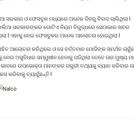
 ସରକାର ଓ ଫେସବୁକ ମଧ୍ୟରେ ଅନେକ ଦିନରୁ ବିବାଦ ଚାଲିଥିଲା l
ରେଲିଆ ସରକାରଙ୍କର ଗୋଟିଏ ନିୟମ ବିରୁଦ୍ଧରେ ସେଠାକାର ଖବର
ଥିଲା l ଏହାକୁ ନେଇ ଫେସବୁକର ଅନେକ ଆଲୋଚନା ହୋଇଥିଲା l
 ଆଲୋଚନା କରିଥିଲେ ଓ ସେ ବର୍ତ୍ତମାନ ମୋଦିଙ୍କ ସମର୍ଥନ ଚାହୁଁଛନ୍
ନେଇ ଅସୁବିଧାର ସମ୍ମୁଖୀନ ହେବାକୁ ପଡିଥିଲା ତେବେ ତାର ମୁଖ୍ୟ ମାର
ଭଳି ଭାବରେ ଉପଭୋକ୍ତା ମାନଙ୍କର ଜରୁରୀ ତଥ୍ୟକୁ ବ୍ୟାନ କରିବାର 
 କରିବାକୁ ଚ୍ୟାହୁଁଛନ୍ତି l