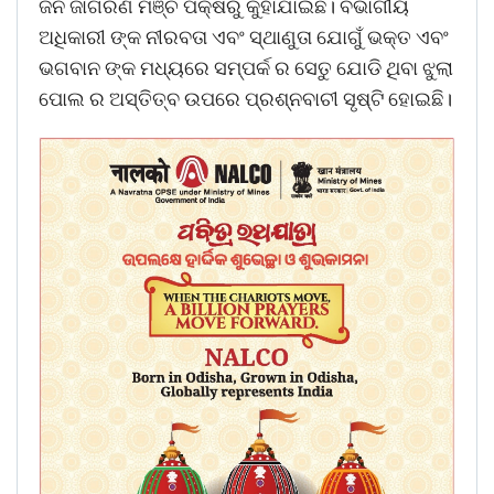
ଜନ ଜାଗରଣ ମଞ୍ଚ ପକ୍ଷରୁ କୁହାଯାଇଛି। ବିଭାଗୀୟ
ଅଧିକାରୀ ଙ୍କ ନୀରବତା ଏବଂ ସ୍ଥାଣୁତା ଯୋଗୁଁ ଭକ୍ତ ଏବଂ
ଭଗବାନ ଙ୍କ ମଧ୍ୟରେ ସମ୍ପର୍କ ର ସେତୁ ଯୋଡି ଥିବା ଝୁଲା
ପୋଲ ର ଅସ୍ତିତ୍ବ ଉପରେ ପ୍ରଶ୍ନବାଚୀ ସୃଷ୍ଟି ହୋଇଛି।