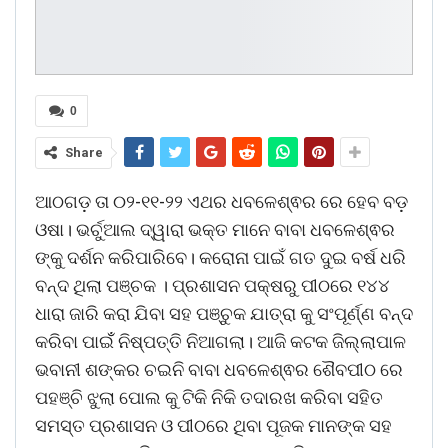
0
Share
ଆଠଗଡ଼ ତା ୦୨-୧୧-୨୨ ଏଥର ଧବଳେଶ୍ଵର ରେ ହେବ ବଡ଼
ଓଷା। ଭର୍ଚୁଆଲ ଦ୍ୱାରା ଭକ୍ତ ମାନେ ବାବା ଧବଳେଶ୍ଵର
ଙ୍କୁ ଦର୍ଶନ କରିପାରିବେ। କରୋନା ପାଇଁ ଗତ ଦୁଇ ବର୍ଷ ଧରି
ବନ୍ଦ ଥିଲା ପଞ୍ଚକ । ପ୍ରଶାସନ ପକ୍ଷରୁ ପୀଠରେ ୧୪୪
ଧାରା ଜାରି କରା ଯିବା ସହ ପଞ୍ଚୁକ ଯାତ୍ରା କୁ ସଂପୂର୍ଣ୍ଣ ବନ୍ଦ
କରିବା ପାଇଁଁ ନିଷ୍ପତ୍ତି ନିଆଗଲା। ଆଜି କଟକ ଜିଲ୍ଲାପାଳ
ଭବାନୀ ଶଙ୍କର ଚଇନି ବାବା ଧବଳେଶ୍ଵର ଶୈବପୀଠ ରେ
ପହଞ୍ଚି ଝୁଲା ପୋଲ କୁ ଟିକି ନିକି ତଦାରଖ କରିବା ସହିତ
ସମସ୍ତ ପ୍ରଶାସନ ଓ ପୀଠରେ ଥିବା ପୂଜକ ମାନଙ୍କ ସହ