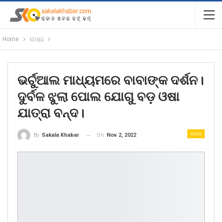
Home
ରାଜ୍ୟ
ଭର୍ଚୁଆଲ ମାଧ୍ୟମରେ ବାବାଙ୍କ ଦର୍ଶନ।
ଦୁର୍ବଳ ଝୁଲା ପୋଲ ଯୋଗୁ ବଡ଼ ଓଷା
ଯାତ୍ରା ବନ୍ଦ।
ରାଜ୍ୟ
On
Nov 2, 2022
By
Sakala Khabar