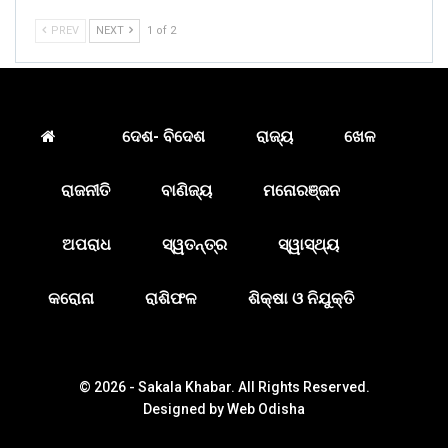
PREV
NEXT
1 of 2
ଦେଶ- ବିଦେଶ
ରାଜ୍ୟ
ଖେଳ
ରାଜନୀତି
ବାଣିଜ୍ୟ
ମନୋରଞ୍ଜନ
ଅପରାଧ
ସ୍ୱତନ୍ତ୍ର
ସ୍ୱାସ୍ଥ୍ୟ
କରୋନା
ରାଶିଫଳ
ଶିକ୍ଷା ଓ ନିଯୁକ୍ତି
© 2026 - Sakala Khabar. All Rights Reserved.
Designed by
Web Odisha