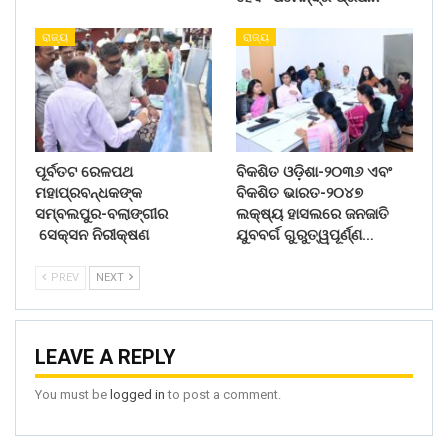
ରାଜ୍ୟ
ରାଜ୍ୟ
ପୂର୍ବତଟ ରେଳପଥ
ବିକଶିତ ଓଡ଼ିଶା-୨୦୩୬ ଏବଂ
ମହାପ୍ରବନ୍ଧକଙ୍କ
ବିକଶିତ ଭାରତ-୨୦୪୭
ସମ୍ବଲପୁର-ବଲାଙ୍ଗୀର
ଲକ୍ଷ୍ୟ ହାସଲରେ ଜନଜାତି
ସେକ୍ସନ ନିରୀକ୍ଷଣ
ଯୁବବର୍ଗ ଗୁରୁତ୍ୱପୂର୍ଣ୍ଣ…
PREV
NEXT
LEAVE A REPLY
You must be
logged in
to post a comment.