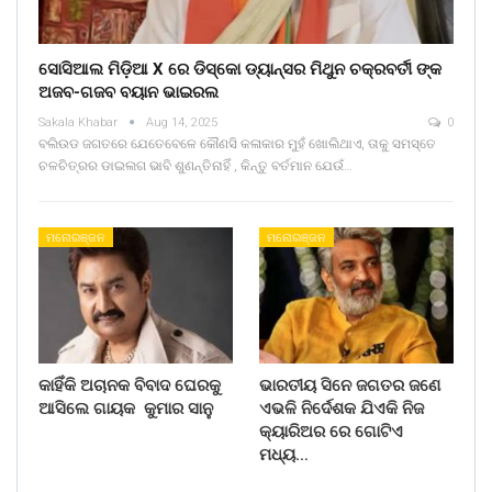
ସୋସିଆଲ ମିଡ଼ିଆ X ରେ ଡିସ୍କୋ ଡ୍ୟାନ୍ସର ମିଥୁନ ଚକ୍ରବର୍ତୀ ଙ୍କ
ଅଜବ-ଗଜବ ବୟାନ ଭାଇରଲ
Sakala Khabar
Aug 14, 2025
0
ବଲିଉଡ ଜଗତରେ ଯେତେବେଳେ କୌଣସି କଳାକାର ମୁହଁ ଖୋଲିଥାଏ, ତାକୁ ସମସ୍ତେ
ଚଳଚିତ୍ରର ଡାଇଲଗ ଭାବି ଶୁଣନ୍ତିନାହିଁ , କିନ୍ତୁ ବର୍ତମାନ ଯେଉଁ…
ମନୋରଞ୍ଜନ
ମନୋରଞ୍ଜନ
କାହିଁକି ଅଚାନକ ବିବାଦ ଘେରକୁ
ଭାରତୀୟ ସିନେ ଜଗତର ଜଣେ
ଆସିଲେ ଗାୟକ କୁମାର ସାନୁ
ଏଭଳି ନିର୍ଦେଶକ ଯିଏକି ନିଜ
କ୍ୟାରିଅର ରେ ଗୋଟିଏ
ମଧ୍ୟ…