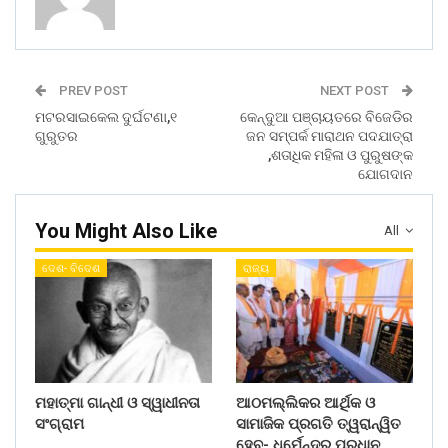
PREV POST
NEXT POST
ମଟରସାଇକେଲ ଦୁର୍ଘଟଣା,୧
କେନ୍ଦୁଆ ପଞ୍ଚାୟତରେ ବିଜେଡିର
ଗୁରୁତର
ଜନ ସମ୍ପର୍କ ମାରାଥନ ପଦଯାତ୍ରା
,ଶତାଧିକ ମହିଳା ଓ ପୁରୁଷଙ୍କ
ଯୋଗଦାନ
You Might Also Like
All
ଦେଶ- ବିଦେଶ
ରାଜ୍ୟ
ମହାତ୍ମା ଗାନ୍ଧୀ ଓ ସ୍ୱାଧୀନତା
ଆଠମଲ୍ଲିକର ଆର୍ଥିକ ଓ
ସଂଗ୍ରାମ
ସାମାଜିକ ପ୍ରଗତି ତ୍ୱରାନ୍ୱିତ
ହେବ- ଧର୍ମେନ୍ଦ୍ର ପ୍ରଧାନ