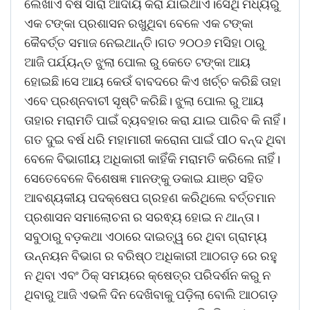
ଲେଖାଏଁ ବର୍ଷ ସାରା ଆଦାୟ କରା ଯାଇଥାଏ।ସେଥି ମଧ୍ୟରୁ
ଏକ ଟଙ୍କା ପ୍ରଶାସନ ରଖୁଥିବା ବେଳେ ଏକ ଟଙ୍କା
କୈବର୍ତ୍ତ ସମାଜ ନେଇଥାନ୍ତି।ଗତ ୨୦୦୬ ମସିହା ଠାରୁ
ଆଜି ପର୍ଯ୍ୟନ୍ତ ଝୁଲା ପୋଲ ରୁ କେତେ ଟଙ୍କା ଆୟ
ହୋଇଛି।ସେ ଆୟ କେଉଁ ବାବଦରେ କିଏ ଖର୍ଚ୍ଚ କରିଛି ତାହା
ଏବେ ପ୍ରଶ୍ନବାଚୀ ସୃଷ୍ଟି କରିଛି। ଝୁଲା ପୋଲ ରୁ ଆୟ
ତାହାର ମରାମତି ପାଇଁ ବ୍ୟବହାର କରା ଯାଇ ପାରିବ କି ନାହିଁ।
ଗତ ଦୁଇ ବର୍ଷ ଧରି ମହାମାରୀ କରୋନା ପାଇଁ ପୀଠ ବନ୍ଦ ଥିବା
ବେଳେ ବିଭାଗୀୟ ଅଧିକାରୀ କାହିଁକି ମରାମତି କରିଲେ ନାହିଁ।
ସେତେବେଳେ ବିଶେଷଜ୍ଞ ମାନଙ୍କୁ ଡକାଇ ଯାଞ୍ଚ ସହିତ
ଆବଶ୍ୟକୀୟ ପଦକ୍ଷେପ ଗ୍ରହଣ କରିଥିଲେ ବର୍ତ୍ତମାନ
ପ୍ରଶାସନ ସମାଲୋଚନା ର ସରଵ୍ୟ ହୋଇ ନ ଥାନ୍ତା।
ସବୁଠାରୁ ବଡ଼କଥା ଏଠାରେ ଦାଇତ୍ୱ ରେ ଥିବା ଗ୍ରାମ୍ୟ
ଉନ୍ନୟନ ବିଭାଗ ର ବରିଷ୍ଠ ଅଧିକାରୀ ଆଠଗଡ଼ ରେ ରହୁ
ନ ଥିବା ଏବଂ ଠିକ୍ ସମୟରେ କ୍ଷେତ୍ର ପରିଦର୍ଶନ କରୁ ନ
ଥିବାରୁ ଆଜି ଏଭଳି ଦିନ ଦେଖିବାକୁ ପଡ଼ିଲା ବୋଲି ଆଠଗଡ଼