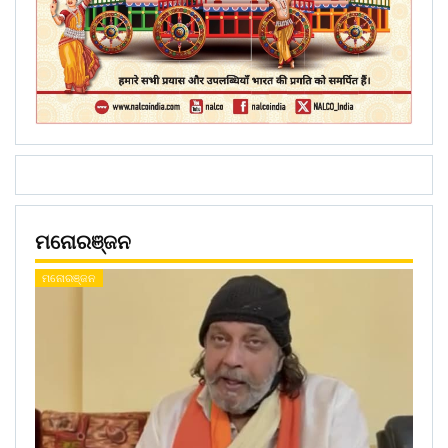
ମନୋରଞ୍ଜନ
ମନୋରଞ୍ଜନ