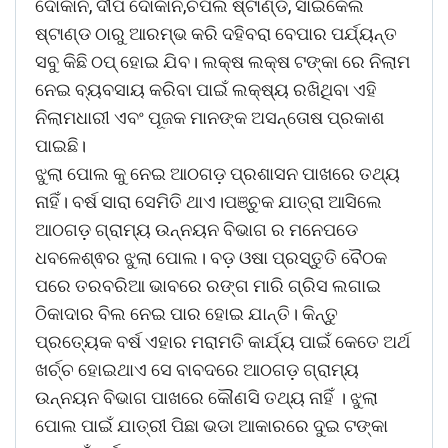
ଦୋକାନ, ଦୀପ ଦୋକାନ,ଚପଲ ଷ୍ଟାଣ୍ଡ, ସାଇକେଲ
ଷ୍ଟାଣ୍ଡ ଠାରୁ ଆରମ୍ଭ କରି ଦହିବରା ବେପାର ପର୍ଯ୍ୟନ୍ତ
ସବୁ କିଛି ଠପ୍ ହୋଇ ଯିବ। ଲକ୍ଷ ଲକ୍ଷ ଟଙ୍କା ରେ ନିଲାମ
ନେଇ ବ୍ୟବସାୟ କରିବା ପାଇଁ ଲକ୍ଷ୍ୟ ରଖିଥିବା ଏହି
ନିଲାମଧାରୀ ଏବଂ ପୂଜକ ମାନଙ୍କ ଅସନ୍ତୋଷ ପ୍ରକାଶ
ପାଇଛି।
ଝୁଲା ପୋଲ କୁ ନେଇ ଆଠଗଡ଼ ପ୍ରଶାସନ ପାଖରେ ତଥ୍ୟ
ନାହିଁ। ବର୍ଷ ସାରା ସେମିତି ଥାଏ।ପଞ୍ଚୁକ ଯାତ୍ରା ଆସିଲେ
ଆଠଗଡ଼ ଗ୍ରାମ୍ୟ ଉନ୍ନୟନ ବିଭାଗ ର ମନେପଡେ
ଧବଳେଶ୍ଵର ଝୁଲା ପୋଲ। ବଡ଼ ଓଷା ପ୍ରସ୍ତୁତି ବୈଠକ
ପରେ ତରବରିଆ ଭାବରେ ରଙ୍ଗ ମାରି ଗ୍ରିସ ଲଗାଇ
ଠିକାଦାର ବିଲ ନେଇ ପାର ହୋଇ ଯାନ୍ତି। କିନ୍ତୁ
ପ୍ରତ୍ୟେକ ବର୍ଷ ଏହାର ମରାମତି କାର୍ଯ୍ୟ ପାଇଁ କେତେ ଅର୍ଥ
ଖର୍ଚ୍ଚ ହୋଇଥାଏ ସେ ବାବଦରେ ଆଠଗଡ଼ ଗ୍ରାମ୍ୟ
ଉନ୍ନୟନ ବିଭାଗ ପାଖରେ କୌଣସି ତଥ୍ୟ ନାହିଁ । ଝୁଲା
ପୋଲ ପାଇଁ ଯାତ୍ରୀ ପିଛା ଭଡା ଆକାରରେ ଦୁଇ ଟଙ୍କା