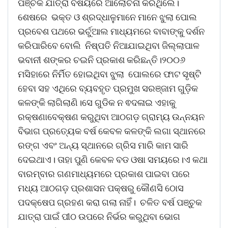
ପଞ୍ଚକ ଯାତ୍ରା ବିଷୟରେ ଆଲୋଚନା କରିଥିଲେ।
ଶେଷରେ ଭକ୍ତ ଓ ଶ୍ରଦ୍ଧାଳୁମାନେ ମାନେ ଝୁଲା ପୋଲ
ପ୍ରବେଶ ପଥରେ ଭର୍ଚୁଆଲ ମାଧ୍ୟମରେ ବାବାଙ୍କୁ ଦର୍ଶନ
କରିପାରିବେ ବୋଲି ନିଷ୍ପତି ନିଆଯାଇଥିବା ଜିଲ୍ଲାପାଳ
ଭବାନୀ ଶଙ୍କର ଚଇନି ପ୍ରକାଶ କରିଛନ୍ତି।୨୦୦୬
ମସିହାରେ ନିର୍ମିତ ହୋଇଥିବା ଝୁଲା ପୋଲରେ ଫାଟ ସୃଷ୍ଟି
ହେବା ସହ ଏଥିରେ ବ୍ୟବହୃତ ପ୍ରମୁଖ ସରଞ୍ଜାମ ଗୁଡ଼ିକ
କଳଙ୍କି ଲାଗିଲାଣି।ସେ ଗୁଡିକ ନ ଵଦଳାଇ ଏହାକୁ
ରକ୍ଷଣାବେକ୍ଷଣ କରୁଥିବା ଆଠଗଡ଼ ଗ୍ରାମ୍ୟ ଉନ୍ନୟନ
ବିଭାଗ ପ୍ରତ୍ୟେକ ବର୍ଷ କେବଳ କଳଙ୍କି ଲଗା ସ୍ଥାନରେ
ରଙ୍ଗ ଏବଂ ଅନ୍ୟ ସ୍ଥାନରେ ଗ୍ରିସ ମାରି କାମ ସାରି
ଦେଇଥାଏ। ତାହା ପୁଣି କେବଳ ବଡ ଓଷା ସମୟରେ।ଏ କଥା
ବାରମ୍ବାର ଗଣମାଧ୍ୟମରେ ପ୍ରକାଶ ପାଇବା ପରେ
ମଧ୍ୟ ଆଠଗଡ଼ ପ୍ରଶାସନ ପକ୍ଷରୁ କୌଣସି ଠୋସ
ପଦକ୍ଷେପ ଗ୍ରହଣ କରା ଗଲା ନାହିଁ। ଚଳିତ ବର୍ଷ ପଞ୍ଚୁକ
ଯାତ୍ରା ପାଇଁ ପୀଠ ଉପରେ ନିର୍ଭର କରୁଥିବା ଭୋଗ