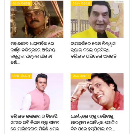
ଦେଶ- ବିଦେଶ
ଦେଶ- ବିଦେଶ
ମହାଭାରତ ଧାରାବାହିକ ରେ
ଦୀପାବଳିରେ ଶେଷ ନିଶ୍ୱାସ
କର୍ଣ୍ଣ ଚରିତ୍ରରେ ଅଭିନୟ
ତ୍ୟାଗ କଲେ ପ୍ରସିଦ୍ଧ
କରୁଥିବା ପଙ୍କଜ ଧୀର ୬୮
ବଲିଉଡ ଅଭିନେତା ଅସରାନି
ବର୍ଷ…
ଦେଶ- ବିଦେଶ
ମନୋରଞ୍ଜନ
ବଲିଉଡ କଳାକାର ଓ ବିଜେପି
ଧର୍ମେନ୍ଦ୍ର ଙ୍କୁ ଦେଖିବାକୁ
ସାଂସଦ ରବି କିଶନ ଙ୍କୁ ଜୀବନ
ଯାଇଥିବା ଗୋବିନ୍ଦା ଗୋଟିଏ
ରେ ମାରିଦେବାର ମିଳିଛି ଧମକ
ଦିନ ପରେ ହସ୍ପିଟାଲ ରେ…