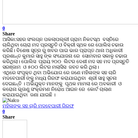
0
Share
ଆସିକା:ସହର ସଂଲଗ୍ନ ପକଲାପଲ୍ଲୀ ଗ୍ରାମ ନିକଟସ୍ଥ ବସ୍ତିରେ
ଚାଲିଥିବା ଚୋରା ମଦ ପ୍ରସ୍ତୁତି ଓ ବିକ୍ରୀ ସ୍ଥଳ ରେ ପୋଲିସ ଚଢାଉ
କରିଛି। ବିଶେଷ ସୂତ୍ର ରୁ ଖବର ପାଇ ଭାର ପ୍ରାପ୍ତ ଥାନା ଅଧିକାରୀ
ପ୍ରଶାନ୍ତ କୁମାର ସାହୁ ଙ୍କ ସଂଯୋଜନା ରେ ସୋମବାର ସକାଳୁ ଚଢାଉ
କରିଥିଲା। ପୋଲିସ ପ୍ରାୟ ୨୦୦ ଲିଟର ଦେଶୀ ମଦ ସହ ମଦ ପ୍ରସ୍ତୁତି
ସରଞ୍ଜାମ ଓ ୫୦୦ ଲିଟର ମଲାସିସ ଜବତ କରି ଥିଲା।
ଏଥିରେ ସଂପୃକ୍ତ ଥିବା ଅଭିଯୋଗ ରେ ଜଣେ ମହିଳାଙ୍କ ସହ ଚାରି
ମଦବେପାରୀ ଙ୍କୁ ମଧ୍ୟ ଗିରଫ କରାଯାଇଥିବା ଶ୍ରୀ ସାହୁ ସୂଚନା
ଦେଇଛନ୍ତି । ଅଭିଯୁକ୍ତ ମାନଙ୍କୁ ପୃଥକ ମାମଲା ରେ ଅବକାରୀ ଓ
କରୋନା ଭୂତାଣୁ ସଂକ୍ରମଣ ନିରୋଧ ଆଇନ ରେ କୋର୍ଟ ଚାଲାଣ
କରାଯାଇଥିବା ଜଣା ଯାଇଛି ।
ମହିଳାଙ୍କ ସହ ଚାରି ମଦବେପାରୀ ଗିରଫ
0
Share