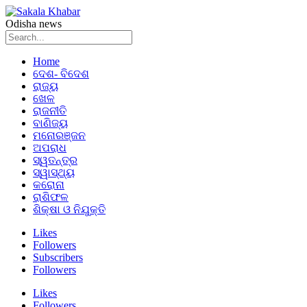
Odisha news
Home
ଦେଶ- ବିଦେଶ
ରାଜ୍ୟ
ଖେଳ
ରାଜନୀତି
ବାଣିଜ୍ୟ
ମନୋରଞ୍ଜନ
ଅପରାଧ
ସ୍ୱତନ୍ତ୍ର
ସ୍ୱାସ୍ଥ୍ୟ
କରୋନା
ରାଶିଫଳ
ଶିକ୍ଷା ଓ ନିଯୁକ୍ତି
Likes
Followers
Subscribers
Followers
Likes
Followers