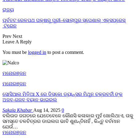
ରାଜ୍ୟ
ପୂର୍ବତଟ ରେଳପଥ ପକ୍ଷରୁ ପୁରୀ–ସୋଲାପୁର ସ୍ପେଶାଲ୍ ଏକ୍ସପ୍ରେସ୍
ଟ୍ରେନ
Prev
Next
Leave A Reply
You must be
logged in
to post a comment.
ମନୋରଞ୍ଜନ
ମନୋରଞ୍ଜନ
ସୋସିଆଲ ମିଡ଼ିଆ X ରେ ଡିସ୍କୋ ଡ୍ୟାନ୍ସର ମିଥୁନ ଚକ୍ରବର୍ତୀ ଙ୍କ
ଅଜବ-ଗଜବ ବୟାନ ଭାଇରଲ
Sakala Khabar
Aug 14, 2025
0
ବଲିଉଡ ଜଗତରେ ଯେତେବେଳେ କୌଣସି କଳାକାର ମୁହଁ ଖୋଲିଥାଏ, ତାକୁ
ସମସ୍ତେ ଚଳଚିତ୍ରର ଡାଇଲଗ ଭାବି ଶୁଣନ୍ତିନାହିଁ , କିନ୍ତୁ ବର୍ତମାନ
ଯେଉଁ…
ମନୋରଞ୍ଜନ