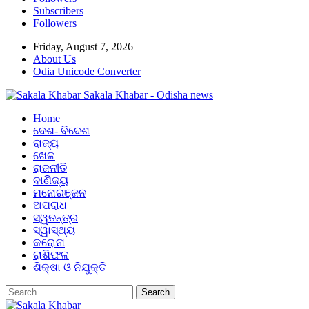
Subscribers
Followers
Friday, August 7, 2026
About Us
Odia Unicode Converter
Sakala Khabar - Odisha news
Home
ଦେଶ- ବିଦେଶ
ରାଜ୍ୟ
ଖେଳ
ରାଜନୀତି
ବାଣିଜ୍ୟ
ମନୋରଞ୍ଜନ
ଅପରାଧ
ସ୍ୱତନ୍ତ୍ର
ସ୍ୱାସ୍ଥ୍ୟ
କରୋନା
ରାଶିଫଳ
ଶିକ୍ଷା ଓ ନିଯୁକ୍ତି