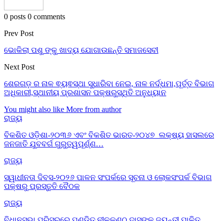
0 posts
0 comments
Prev Post
ଭୋକିଲା ପଶୁ ଙ୍କୁ ଖାଦ୍ୟ ଯୋଗାଉଛନ୍ତି ସମାଜସେବୀ
Next Post
ଶେରଗଡ଼ ର ନାଳ ଵ୍ୟଵସ୍ଥା ସୁଧାରିବା ନେଇ, ନାଳ ନର୍ଦ୍ଧମା,ପୂର୍ତ୍ତ ବିଭାଗ
ଅଧିକାରୀ,ସ୍ଥାନୀୟ ପ୍ରଶାସନ ପକ୍ଷରୁସ୍ଥିତି ଅନୁଧ୍ୟାନ
You might also like
More from author
ରାଜ୍ୟ
ବିକଶିତ ଓଡ଼ିଶା-୨୦୩୬ ଏବଂ ବିକଶିତ ଭାରତ-୨୦୪୭ ଲକ୍ଷ୍ୟ ହାସଲରେ
ଜନଜାତି ଯୁବବର୍ଗ ଗୁରୁତ୍ୱପୂର୍ଣ୍ଣ…
ରାଜ୍ୟ
ସ୍ୱାଧୀନତା ଦିବସ-୨୦୨୬ ପାଳନ ସଂପର୍କରେ ସୂଚନା ଓ ଲୋକସଂପର୍କ ବିଭାଗ
ପକ୍ଷରୁ ପ୍ରସ୍ତୁତି ବୈଠକ
ରାଜ୍ୟ
ବିଧାନସଭା ପରିସରରେ ପଣ୍ଡିତ ନୀଳକଣ୍ଠ ଦାସଙ୍କ ଜୟନ୍ତୀ ପାଳିତ