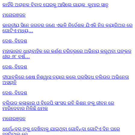
କାହିଁକି ଅଚାନକ ବିବାଦ ଘେରକୁ ଆସିଲେ ଗାୟକ କୁମାର ସାନୁ
ମନୋରଞ୍ଜନ
ଭାରତୀୟ ସିନେ ଜଗତର ଜଣେ ଏଭଳି ନିର୍ଦେଶକ ଯିଏକି ନିଜ କ୍ୟାରିଅର ରେ
ଗୋଟିଏ ମଧ୍ୟ…
ଦେଶ- ବିଦେଶ
ମହାଭାରତ ଧାରାବାହିକ ରେ କର୍ଣ୍ଣ ଚରିତ୍ରରେ ଅଭିନୟ କରୁଥିବା ପଙ୍କଜ
ଧୀର ୬୮ ବର୍ଷ…
ଦେଶ- ବିଦେଶ
ଦୀପାବଳିରେ ଶେଷ ନିଶ୍ୱାସ ତ୍ୟାଗ କଲେ ପ୍ରସିଦ୍ଧ ବଲିଉଡ ଅଭିନେତା
ଅସରାନି
ଦେଶ- ବିଦେଶ
ବଲିଉଡ କଳାକାର ଓ ବିଜେପି ସାଂସଦ ରବି କିଶନ ଙ୍କୁ ଜୀବନ ରେ
ମାରିଦେବାର ମିଳିଛି ଧମକ
ମନୋରଞ୍ଜନ
ଧର୍ମେନ୍ଦ୍ର ଙ୍କୁ ଦେଖିବାକୁ ଯାଇଥିବା ଗୋବିନ୍ଦା ଗୋଟିଏ ଦିନ ପରେ
ହସ୍ପିଟାଲ ରେ…