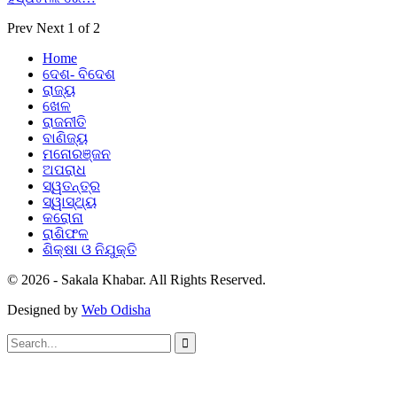
Prev
Next
1 of 2
Home
ଦେଶ- ବିଦେଶ
ରାଜ୍ୟ
ଖେଳ
ରାଜନୀତି
ବାଣିଜ୍ୟ
ମନୋରଞ୍ଜନ
ଅପରାଧ
ସ୍ୱତନ୍ତ୍ର
ସ୍ୱାସ୍ଥ୍ୟ
କରୋନା
ରାଶିଫଳ
ଶିକ୍ଷା ଓ ନିଯୁକ୍ତି
© 2026 - Sakala Khabar. All Rights Reserved.
Designed by
Web Odisha