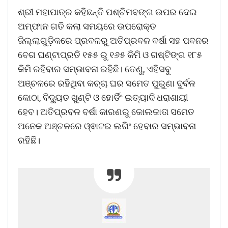
ଶ୍ରୀ ମହାପାତ୍ର କହିଛନ୍ତି ପଶ୍ଚିମବଙ୍ଗ ଉପର ଦେଇ
ଅମ୍ଫାନ ଗତି କଲା ସମୟରେ ଉପରୋକ୍ତ
ଜିଲ୍ଲାଗୁଡ଼ିକରେ ପ୍ରବଳରୁ ଅତିପ୍ରବଳ ବର୍ଷା ସହ ପବନର
ବେଗ ଘଣ୍ଟାପ୍ରତି ୧୫୫ ରୁ ୧୬୫ କିମି ଓ ଗଷ୍ଟିଙ୍ଗ ୧୮୫
କିମି ରହିବାର ସମ୍ଭାବନା ରହିଛି। ତେଣୁ, ଏହିସବୁ
ଅଞ୍ଚଳରେ ରହିଥିବା କଚ୍ଚା ଘର ସମେତ ପୁରୁଣା ଦୁର୍ବଳ
କୋଠା, ବିଦ୍ୟୁତ ଖୁଣ୍ଟି ଓ ହୋର୍ଡିଂ ଇତ୍ୟାଦି ଧରାଶାୟୀ
ହେବ। ଅତିପ୍ରବଳ ବର୍ଷା କାରଣରୁ କୋଲକାତା ସମେତ
ଅନେକ ଅଞ୍ଚଳରେ ଓ୍ଵାଟର ଲଗିଂ ହେବାର ସମ୍ଭାବନା
ରହିଛି।