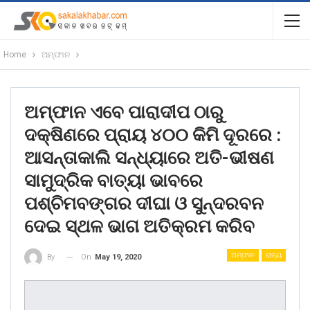
Home
ଅମ୍ଫାନ
ଅମ୍ଫାନ ଏବେ ପାରାଦୀପ ଠାରୁ
ଦକ୍ଷିଣରେ ପ୍ରାୟ ୪୦୦ କିମି ଦୂରରେ :
ଆସନ୍ତାକାଲି ସନ୍ଧ୍ୟାରେ ଅତି-ଭୀଷଣ
ସାମୁଦ୍ରିକ ବାତ୍ୟା ଭାବରେ
ପଶ୍ଚିମବଙ୍ଗର ଦୀଘା ଓ ସୁନ୍ଦରବନ
ଦେଇ ସ୍ଥଳ ଭାଗ ଅତିକ୍ରମ କରିବ
ଅମ୍ଫାନ
ରାଜ୍ୟ
On
May 19, 2020
By