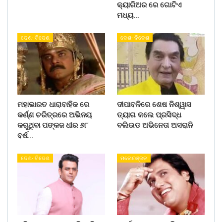
କ୍ୟାରିଅର ରେ ଗୋଟିଏ
ମଧ୍ୟ…
ଦେଶ- ବିଦେଶ
ଦେଶ- ବିଦେଶ
ମହାଭାରତ ଧାରାବାହିକ ରେ
ଦୀପାବଳିରେ ଶେଷ ନିଶ୍ୱାସ
କର୍ଣ୍ଣ ଚରିତ୍ରରେ ଅଭିନୟ
ତ୍ୟାଗ କଲେ ପ୍ରସିଦ୍ଧ
କରୁଥିବା ପଙ୍କଜ ଧୀର ୬୮
ବଲିଉଡ ଅଭିନେତା ଅସରାନି
ବର୍ଷ…
ଦେଶ- ବିଦେଶ
ମନୋରଞ୍ଜନ