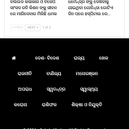
ବଲିଉଡ କଳାକାର ଓ ବିଜେପି
ଧର୍ମେନ୍ଦ୍ର ଙ୍କୁ ଦେଖିବାକୁ
ସାଂସଦ ରବି କିଶନ ଙ୍କୁ ଜୀବନ
ଯାଇଥିବା ଗୋବିନ୍ଦା ଗୋଟିଏ
ରେ ମାରିଦେବାର ମିଳିଛି ଧମକ
ଦିନ ପରେ ହସ୍ପିଟାଲ ରେ…
PREV
NEXT
1 of 2
ଦେଶ- ବିଦେଶ
ରାଜ୍ୟ
ଖେଳ
ରାଜନୀତି
ବାଣିଜ୍ୟ
ମନୋରଞ୍ଜନ
ଅପରାଧ
ସ୍ୱତନ୍ତ୍ର
ସ୍ୱାସ୍ଥ୍ୟ
କରୋନା
ରାଶିଫଳ
ଶିକ୍ଷା ଓ ନିଯୁକ୍ତି