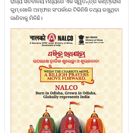
ରାଜ୍ୟ ସଚିବାଳୟ ମଧ୍ୟରେ ଏକ ସ୍ୱତନ୍ତ୍ର କଣ୍ଟ୍ରୋଲ
ରୁମ୍‌ ଖୋଲି ଅମ୍ଫାନ ସଂପର୍କରେ ଟିକିନିଖି ତଥ୍ୟ ରଖୁଥିବା
ଜାଣିବାକୁ ମିଳିଛି।