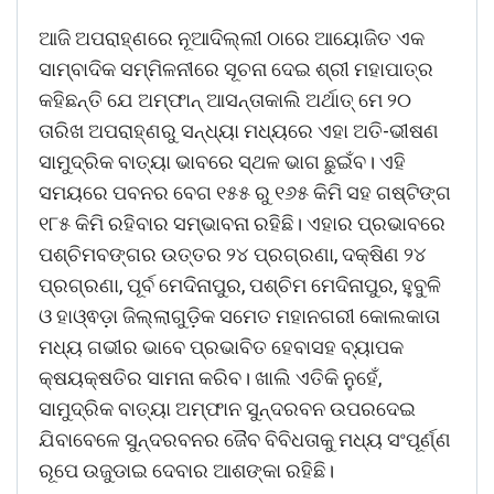
ଆଜି ଅପରାହ୍ଣରେ ନୂଆଦିଲ୍ଲୀ ଠାରେ ଆୟୋଜିତ ଏକ
ସାମ୍ବାଦିକ ସମ୍ମିଳନୀରେ ସୂଚନା ଦେଇ ଶ୍ରୀ ମହାପାତ୍ର
କହିଛନ୍ତି ଯେ ଅମ୍ଫାନ୍‌ ଆସନ୍ତାକାଲି ଅର୍ଥାତ୍‌ ମେ ୨୦
ତାରିଖ ଅପରାହ୍ଣରୁ ସନ୍ଧ୍ୟା ମଧ୍ୟରେ ଏହା ଅତି-ଭୀଷଣ
ସାମୁଦ୍ରିକ ବାତ୍ୟା ଭାବରେ ସ୍ଥଳ ଭାଗ ଛୁଇଁବ। ଏହି
ସମୟରେ ପବନର ବେଗ ୧୫୫ ରୁ ୧୬୫ କିମି ସହ ଗଷ୍ଟିଙ୍ଗ
୧୮୫ କିମି ରହିବାର ସମ୍ଭାବନା ରହିଛି। ଏହାର ପ୍ରଭାବରେ
ପଶ୍ଚିମବଙ୍ଗର ଉତ୍ତର ୨୪ ପ୍ରଗ୍ରଣା, ଦକ୍ଷିଣ ୨୪
ପ୍ରଗ୍ରଣା, ପୂର୍ବ ମେଦିନାପୁର, ପଶ୍ଚିମ ମେଦିନାପୁର, ହୁବୁଳି
ଓ ହାଓ୍ଵଡ଼ା ଜିଲ୍ଲାଗୁଡ଼ିକ ସମେତ ମହାନଗରୀ କୋଲକାତା
ମଧ୍ୟ ଗଭୀର ଭାବେ ପ୍ରଭାବିତ ହେବାସହ ବ୍ୟାପକ
କ୍ଷୟକ୍ଷତିର ସାମନା କରିବ। ଖାଲି ଏତିକି ନୁହେଁ,
ସାମୁଦ୍ରିକ ବାତ୍ୟା ଅମ୍ଫାନ ସୁନ୍ଦରବନ ଉପରଦେଇ
ଯିବାବେଳେ ସୁନ୍ଦରବନର ଜୈବ ବିବିଧତାକୁ ମଧ୍ୟ ସଂପୂର୍ଣ୍ଣ
ରୂପେ ଉଜୁଡାଇ ଦେବାର ଆଶଙ୍କା ରହିଛି।