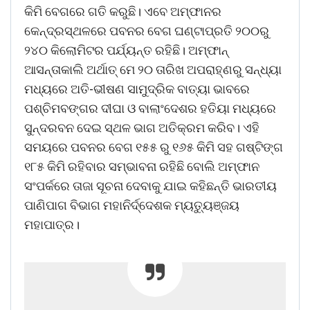
କିମି ବେଗରେ ଗତି କରୁଛି। ଏବେ ଅମ୍ଫାନର
କେନ୍ଦ୍ରସ୍ଥଳରେ ପବନର ବେଗ ଘଣ୍ଟାପ୍ରତି ୨୦୦ରୁ
୨୪୦ କିଲୋମିଟର ପର୍ଯ୍ୟନ୍ତ ରହିଛି। ଅମ୍ଫାନ୍‌
ଆସନ୍ତାକାଲି ଅର୍ଥାତ୍‌ ମେ ୨୦ ତାରିଖ ଅପରାହ୍ଣରୁ ସନ୍ଧ୍ୟା
ମଧ୍ୟରେ ଅତି-ଭୀଷଣ ସାମୁଦ୍ରିକ ବାତ୍ୟା ଭାବରେ
ପଶ୍ଚିମବଙ୍ଗର ଦୀଘା ଓ ବାଲାଂଦେଶର ହତିୟା ମଧ୍ୟରେ
ସୁନ୍ଦରବନ ଦେଇ ସ୍ଥଳ ଭାଗ ଅତିକ୍ରମ କରିବ। ଏହି
ସମୟରେ ପବନର ବେଗ ୧୫୫ ରୁ ୧୬୫ କିମି ସହ ଗଷ୍ଟିଙ୍ଗ
୧୮୫ କିମି ରହିବାର ସମ୍ଭାବନା ରହିଛି ବୋଲି ଅମ୍ଫାନ
ସଂପର୍କରେ ତାଜା ସୂଚନା ଦେବାକୁ ଯାଇ କହିଛନ୍ତି ଭାରତୀୟ
ପାଣିପାଗ ବିଭାଗ ମହାନିର୍ଦ୍ଦେଶକ ମ୍ୟତ୍ୟୁଞ୍ଜୟ
ମହାପାତ୍ର।