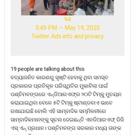
94
5:49 PM – May 19, 2020
Twitter Ads info and privacy
19 people are talking about this
ବତ୍ୟାଜନିତ କାରଣରୁ ସୃଷ୍ଟି ହେବାକୁ ଥିବା ସମସ୍ତ
ପ୍ରକାରର ପ୍ରତିକୂଳ ପରିସ୍ଥିତିର ମୁକାବିଲା ପାଇଁ
ପଶ୍ଚିମବଙ୍ଗରେ ଏନ୍‌ଡିଆରଏଫ୍‌ର ୨୦ଟି ଟିମ୍‌କୁ ମୁତୟନ
କରାଯାଇଥିବା ବେଳେ ୫ଟି ଟିମ୍‌କୁ ଷ୍ଟାଣ୍ଡବାଏ ଭାବେ
ରଖାଯାଇଛି ବୋଲି ଏହି ସାମ୍ବାଦିକ ସମ୍ମିଳନୀରେ
ସାମ୍ବାଦିକମାନଙ୍କୁ ସୂଚନା ଦେଇଛନ୍ତି ଏନଡିଆରଏଫ୍‌ ଡିଜି
ଏସ୍‌ ଏନ୍‌ ପ୍ରଧାନ। ପଶ୍ଚିମବଙ୍ଗ ସରକାର ମଧ୍ୟ ତାଙ୍କ