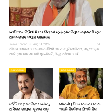
ସୋସିଆଲ ମିଡ଼ିଆ X ରେ ଡିସ୍କୋ ଡ୍ୟାନ୍ସର ମିଥୁନ ଚକ୍ରବର୍ତୀ ଙ୍କ
ଅଜବ-ଗଜବ ବୟାନ ଭାଇରଲ
Sakala Khabar
Aug 14, 2025
0
ବଲିଉଡ ଜଗତରେ ଯେତେବେଳେ କୌଣସି କଳାକାର ମୁହଁ ଖୋଲିଥାଏ, ତାକୁ ସମସ୍ତେ
ଚଳଚିତ୍ରର ଡାଇଲଗ ଭାବି ଶୁଣନ୍ତିନାହିଁ , କିନ୍ତୁ ବର୍ତମାନ ଯେଉଁ…
ମନୋରଞ୍ଜନ
ମନୋରଞ୍ଜନ
କାହିଁକି ଅଚାନକ ବିବାଦ ଘେରକୁ
ଭାରତୀୟ ସିନେ ଜଗତର ଜଣେ
ଆସିଲେ ଗାୟକ କୁମାର ସାନୁ
ଏଭଳି ନିର୍ଦେଶକ ଯିଏକି ନିଜ