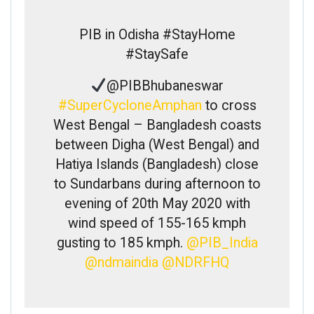
PIB in Odisha #StayHome
#StaySafe
@PIBBhubaneswar
#
SuperCycloneAmphan
to cross
West Bengal – Bangladesh coasts
between Digha (West Bengal) and
Hatiya Islands (Bangladesh) close
to Sundarbans during afternoon to
evening of 20th May 2020 with
wind speed of 155-165 kmph
gusting to 185 kmph.
@
PIB_India
@
ndmaindia
@
NDRFHQ