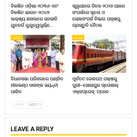
ବିକଶିତ ଓଡ଼ିଶା-୨୦୩୬ ଏବଂ
ସ୍ୱାଧୀନତା ଦିବସ-୨୦୨୬ ପାଳନ
ବିକଶିତ ଭାରତ-୨୦୪୭
ସଂପର୍କରେ ସୂଚନା ଓ
ଲକ୍ଷ୍ୟ ହାସଲରେ ଜନଜାତି
ଲୋକସଂପର୍କ ବିଭାଗ ପକ୍ଷରୁ
ଯୁବବର୍ଗ ଗୁରୁତ୍ୱପୂର୍ଣ୍ଣ…
ପ୍ରସ୍ତୁତି ବୈଠକ
ରାଜ୍ୟ
ରାଜ୍ୟ
ବିଧାନସଭା ପରିସରରେ ପଣ୍ଡିତ
ପୂର୍ବତଟ ରେଳପଥ ପକ୍ଷରୁ
ନୀଳକଣ୍ଠ ଦାସଙ୍କ ଜୟନ୍ତୀ
ପୁରୀ–ସୋଲାପୁର ସ୍ପେଶାଲ୍
ପାଳିତ
ଏକ୍ସପ୍ରେସ୍ ଟ୍ରେନ
PREV
NEXT
LEAVE A REPLY