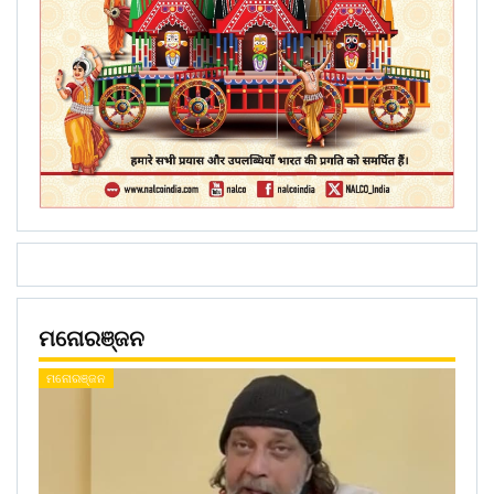
ମନୋରଞ୍ଜନ
ମନୋରଞ୍ଜନ