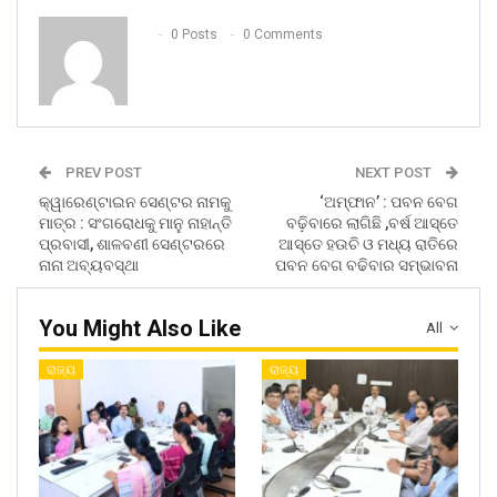
0 Posts
0 Comments
PREV POST
NEXT POST
କ୍ୱାରେଣ୍ଟାଇନ ସେଣ୍ଟର ନାମକୁ
‘ଅମ୍ଫାନ’ : ପବନ ବେଗ
ମାତ୍ର : ସଂଗରୋଧକୁ ମାନୁ ନାହାନ୍ତି
ବଢ଼ିବାରେ ଲାଗିଛି ,ବର୍ଷ ଆସ୍ତେ
ପ୍ରବାସୀ, ଶାଳବଣୀ ସେଣ୍ଟରରେ
ଆସ୍ତେ ହଉଚି ଓ ମଧ୍ୟ ରାତିରେ
ନାନା ଅବ୍ୟବସ୍ଥା
ପବନ ବେଗ ବଢିବାର ସମ୍ଭାବନା
You Might Also Like
All
ରାଜ୍ୟ
ରାଜ୍ୟ