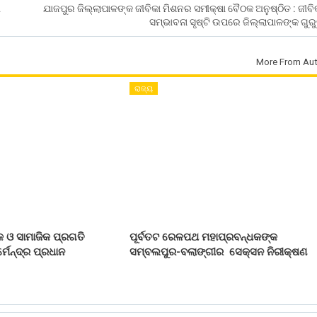
ୀ
ଯାଜପୁର ଜିଲ୍ଲାପାଳଙ୍କ ଜୀବିକା ମିଶନର ସମୀକ୍ଷା ବୈଠକ ଅନୁଷ୍ଠିତ : ଜୀବ
ସମ୍ଭାବନା ସୃଷ୍ଟି ଉପରେ ଜିଲ୍ଲାପାଳଙ୍କ ଗୁର
More From Aut
ରାଜ୍ୟ
 ଓ ସାମାଜିକ ପ୍ରଗତି
ପୂର୍ବତଟ ରେଳପଥ ମହାପ୍ରବନ୍ଧକଙ୍କ
୍ମେନ୍ଦ୍ର ପ୍ରଧାନ
ସମ୍ବଲପୁର-ବଲାଙ୍ଗୀର ସେକ୍ସନ ନିରୀକ୍ଷଣ