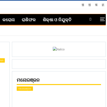
କରୋନା
ରାଶିଫଳ
ଶିକ୍ଷା ଓ ନିଯୁକ୍ତି
ଜ୍ୟ
ମନୋରଞ୍ଜନ
ମନୋରଞ୍ଜନ