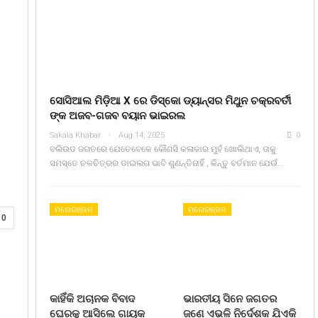
ସୋସିଆଲ ମିଡ଼ିଆ X ରେ ଡିସ୍କୋ ଡ୍ୟାନ୍ସର ମିଥୁନ ଚକ୍ରବର୍ତୀ
ଙ୍କ ଅଜବ-ଗଜବ ବୟାନ ଭାଇରଲ
Sakala Khabar
Aug 14, 2025
0
ବଲିଉଡ ଜଗତରେ ଯେତେବେଳେ କୌଣସି କଳାକାର ମୁହଁ ଖୋଲିଥାଏ, ତାକୁ
ସମସ୍ତେ ଚଳଚିତ୍ରର ଡାଇଲଗ ଭାବି ଶୁଣନ୍ତିନାହିଁ , କିନ୍ତୁ ବର୍ତମାନ ଯେଉଁ…
ମନୋରଞ୍ଜନ
ମନୋରଞ୍ଜନ
0
କାହିଁକି ଅଚାନକ ବିବାଦ
ଭାରତୀୟ ସିନେ ଜଗତର
ଘେରକୁ ଆସିଲେ ଗାୟକ
ଜଣେ ଏଭଳି ନିର୍ଦେଶକ ଯିଏକି