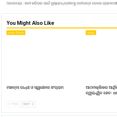
ଆଗରପଡ଼ା : ହାତୀ କରିଡ଼ର ପାଇଁ ମୁଖ୍ୟମନ୍ତ୍ରୀଙ୍କୁ ଦାବୀପତ୍ର ଦେଲେ ଗ୍ରାମବାସ
You Might Also Like
ଦେଶ- ବିଦେଶ
ରାଜ୍ୟ
ମହାତ୍ମା ଗାନ୍ଧୀ ଓ ସ୍ୱାଧୀନତା ସଂଗ୍ରାମ
ଆଠମଲ୍ଲିକର ଆର୍ଥିକ
ତ୍ୱରାନ୍ୱିତ ହେବ- ଧର
PREV
NEXT