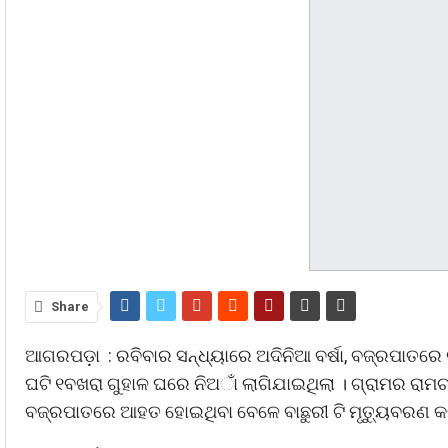
Share
ଆଗରପଡ଼ା : ରବିବାର ସନ୍ଧ୍ୟାରେ ଅଦିନିଆ ବର୍ଷା, ବଜ୍ରପାତରେ
ଘଟି ୧ବଖରା ଗୁହାଳ ଘରେ ନିଅାଁ ଲାଗିଯାଇଥିଲା । ଗ୍ରାମର ରାମ
ବଜ୍ରପାତରେ ଆହତ ହୋଇଥିବା ବେଳେ ବାଛୁରୀ ଟି ମୃତୁ୍ୟବରଣ କର