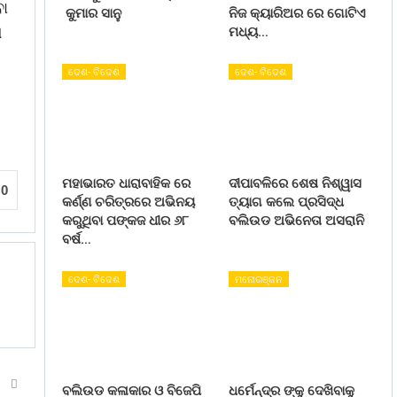
ବା
କୁମାର ସାନୁ
ନିଜ କ୍ୟାରିଅର ରେ ଗୋଟିଏ
ା
ମଧ୍ୟ…
ଦେଶ- ବିଦେଶ
ଦେଶ- ବିଦେଶ
ମହାଭାରତ ଧାରାବାହିକ ରେ
ଦୀପାବଳିରେ ଶେଷ ନିଶ୍ୱାସ
0
କର୍ଣ୍ଣ ଚରିତ୍ରରେ ଅଭିନୟ
ତ୍ୟାଗ କଲେ ପ୍ରସିଦ୍ଧ
କରୁଥିବା ପଙ୍କଜ ଧୀର ୬୮
ବଲିଉଡ ଅଭିନେତା ଅସରାନି
ବର୍ଷ…
ଦେଶ- ବିଦେଶ
ମନୋରଞ୍ଜନ
T
ବଲିଉଡ କଳାକାର ଓ ବିଜେପି
ଧର୍ମେନ୍ଦ୍ର ଙ୍କୁ ଦେଖିବାକୁ