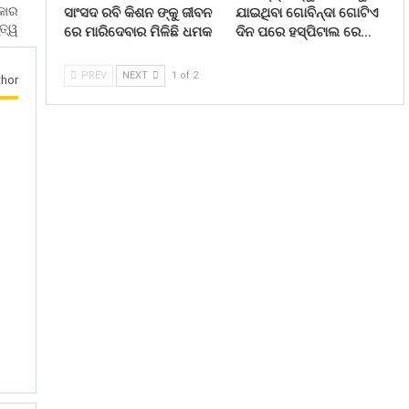
ିକାର
ସାଂସଦ ରବି କିଶନ ଙ୍କୁ ଜୀବନ
ଯାଇଥିବା ଗୋବିନ୍ଦା ଗୋଟିଏ
ୁତ୍ୱ
ରେ ମାରିଦେବାର ମିଳିଛି ଧମକ
ଦିନ ପରେ ହସ୍ପିଟାଲ ରେ…
PREV
NEXT
1 of 2
hor