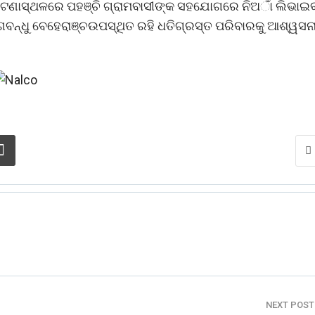
 ଘଟଣାସ୍ଥଳରେ ପହଞ୍ଚି ଗ୍ରାମବାସୀଙ୍କ ସହଯୋଗରେ ନିଅାଁ ଲିଭାଇ
ଗବନ୍ଧୁ ବେହେରାଞ୍ଚଉପସ୍ଥିତ ରହି ଧତିଗ୍ରସ୍ତ ପରିବାରକୁ ଆଶ୍ୱସନ
NEXT POS