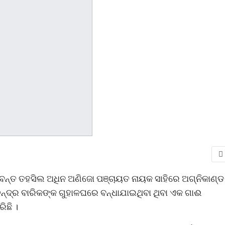
 ବନ୍ତ ତହସିଲ ଅଧିନ ଅଣିଜୋ ପଞ୍ଚାୟତ ନାୟକ ସାହିରେ ଅଗ୍ନିକାଣ୍ଡ
ଚନ୍ଦ୍ର ବାରିକଙ୍କ ଗୁହାଳଘରେ ବନ୍ଧାଯାଇଥିବା ଥିବା ଏକ ଗାଈ
ିଛି ।