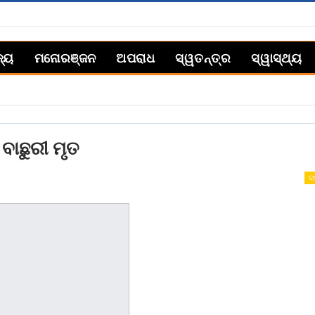
ଜ୍ୟ
ମନୋରଞ୍ଜନ
ଅପରାଧ
ସ୍ୱତନ୍ତ୍ର
ସ୍ୱାସ୍ଥ୍ୟ
ବାଛୁରୀ ମୃତ
ରା