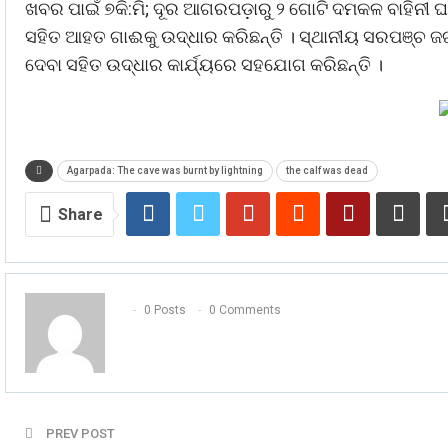
ଖବର ପାଇଁ ୭କି:ମି; ଦୂର ଆଗରପଡ଼ାରୁ ୨ ଗୋଟି ଦମକଳ ବାହିନୀ
ସହିତ ଆହତ ଗାଈକୁ ଉଦ୍ଧାର କରିଛନ୍ତି । ସ୍ଥାନୀୟ ସରପଞ୍ଚ ଜ
ଦେବା ସହିତ ଉଦ୍ଧାର କାର୍ଯ୍ୟରେ ସହଯୋଗ କରିଛନ୍ତି ।
Agarpada: The cave was burnt by lightning
the calf was dead
Share
0 Posts
0 Comments
PREV POST