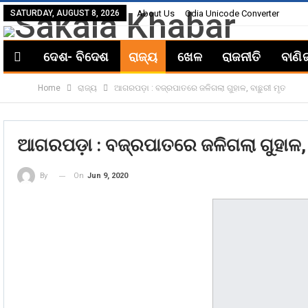
SATURDAY, AUGUST 8, 2026
About Us
Odia Unicode Converter
ଦେଶ- ବିଦେଶ
ରାଜ୍ୟ
ଖେଳ
ରାଜନୀତି
ବାଣି
Home
ରାଜ୍ୟ
ଆଗରପଡ଼ା : ବଜ୍ରପାତରେ ଜଳିଗଲା ଗୁହାଳ, ବାଛୁରୀ ମୃତ
ଆଗରପଡ଼ା : ବଜ୍ରପାତରେ ଜଳିଗଲା ଗୁହାଳ, 
On
Jun 9, 2020
By