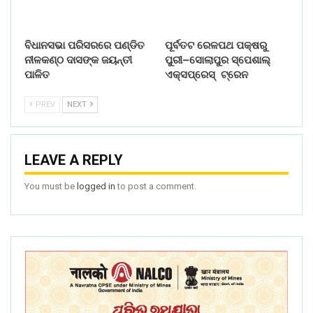
ବିଧାନସଭା ପରିସରରେ ପଣ୍ଡିତ
ପୂର୍ବତଟ ରେଳପଥ ପକ୍ଷରୁ
ନୀଳକଣ୍ଠ ଦାସଙ୍କ ଜୟନ୍ତୀ
ପୁରୀ–ସୋଲାପୁର ସ୍ପେଶାଲ୍
ପାଳିତ
ଏକ୍ସପ୍ରେସ୍ ଟ୍ରେନ
PREV
NEXT
LEAVE A REPLY
You must be
logged in
to post a comment.