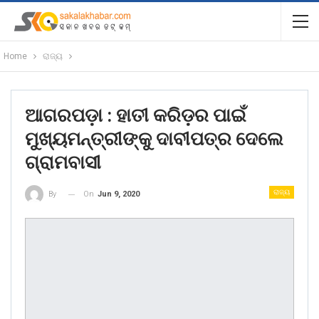
Home
ରାଜ୍ୟ
ଆଗରପଡ଼ା : ହାତୀ କରିଡ଼ର ପାଇଁ
ମୁଖ୍ୟମନ୍ତ୍ରୀଙ୍କୁ ଦାବୀପତ୍ର ଦେଲେ
ଗ୍ରାମବାସୀ
ରାଜ୍ୟ
On
Jun 9, 2020
By