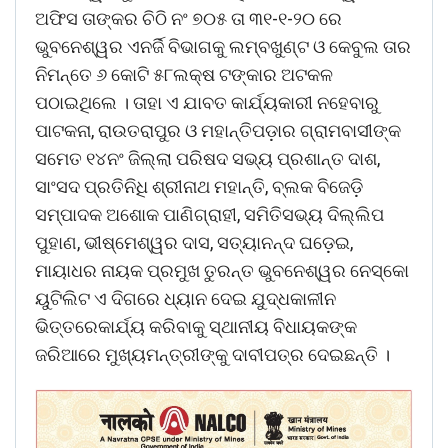
ଅଫିସ ତାଙ୍କର ଚିଠି ନଂ ୭୦୫ ତା ୩୧-୧-୨୦ ରେ
ଭୁବନେଶ୍ୱର ଏନର୍ଜି ବିଭାଗକୁ ଲମ୍ବଖୁଣ୍ଟ ଓ କେବୁଲ ତାର
ନିମନ୍ତେ ୬ କୋଟି ୫୮ଲକ୍ଷ ଟଙ୍କାର ଅଟକଳ
ପଠାଇଥିଲେ । ତାହା ଏ ଯାବତ କାର୍ଯ୍ୟକାରୀ ନହେବାରୁ
ପାଟକନା, ରାଉତରାପୁର ଓ ମହାନ୍ତିପଡ଼ାର ଗ୍ରାମବାସୀଙ୍କ
ସମେତ ୧୪ନଂ ଜିଲ୍ଲା ପରିଷଦ ସଭ୍ୟ ପ୍ରଶାନ୍ତ ଦାଶ,
ସାଂସଦ ପ୍ରତିନିଧି ଶ୍ରୀନାଥ ମହାନ୍ତି, ବ୍ଲକ ବିଜେଡ଼ି
ସମ୍ପାଦକ ଅଶୋକ ପାଣିଗ୍ରାହୀ, ସମିତିସଭ୍ୟ ଦିଲ୍ଲିପ
ପୁହାଣ, ଭୀଷ୍ମେଶ୍ୱର ଦାସ, ସତ୍ୟାନନ୍ଦ ଘଡ଼େଇ,
ମାୟାଧର ନାୟକ ପ୍ରମୁଖ ତୁରନ୍ତ ଭୁବନେଶ୍ୱର ନେସ୍କୋ
ୟୁଟିଲିଟ ଏ ଦିଗରେ ଧ୍ୟାନ ଦେଇ ଯୁଦ୍ଧକାଳୀନ
ଭିତ୍ତରେକାର୍ଯ୍ୟ କରିବାକୁ ସ୍ଥାନୀୟ ବିଧାୟକଙ୍କ
ଜରିଆରେ ମୁଖ୍ୟମନ୍ତ୍ରୀଙ୍କୁ ଦାବୀପତ୍ର ଦେଇଛନ୍ତି ।