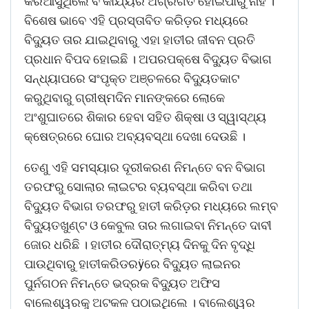
କରିଆସୁଥିଲେ ବି କାର୍ଯ୍ୟର ଅଗ୍ରଗତି ହୋଇପାରୁ ନାହିଁ ।
ବିଶେଷ ଭାବେ ଏହି ପ୍ରସ୍ତାବିତ କରିଡ଼ର ମଧ୍ୟରେ
ବିଦୁ୍ୟତ ତାର ଯାଇଥିବାରୁ ଏହା ହାତୀର ଜୀବନ ପ୍ରତି
ପ୍ରଧାନ ବିପଦ ହୋଇଛି । ଅପରପକ୍ଷେ ବିଦୁ୍ୟତ ବିଭାଗ
ସନ୍ଧ୍ୟାପରେ ସଂପୃକ୍ତ ଅଞ୍ଚଳରେ ବିଦୁ୍ୟତକାଟ
କରୁଥିବାରୁ ଗ୍ରୀଷ୍ମଦିନ ମାନଙ୍କରେ ଲୋକେ
ଅଂଶୁଘାତରେ ଶିକାର ହେବା ସହିତ ଶିକ୍ଷା ଓ ସ୍ୱାସ୍ଥ୍ୟ
କ୍ଷେତ୍ରରେ ଘୋର ଅବ୍ୟବସ୍ଥା ଦେଖା ଦେଉଛି ।
ତେଣୁ ଏହି ସମସ୍ୟାର ଦୂରୀକରଣ ନିମନ୍ତେ ବନ ବିଭାଗ
ତରଫରୁ ସୋଲାର ଲାଇଟର ବ୍ୟବସ୍ଥା କରିବା ତଥା
ବିଦୁ୍ୟତ ବିଭାଗ ତରଫରୁ ହାତୀ କରିଡ଼ର ମଧ୍ୟରେ ଲମ୍ବ
ବିଦୁ୍ୟତଖୁଣ୍ଟ ଓ କେବୁଲ ତାର ଲଗାଇବା ନିମନ୍ତେ ଦାବୀ
ଜୋର ଧରିଛି । ହାତୀର ଦୌରାତ୍ମ୍ୟ ଦିନକୁ ଦିନ ବୃଦ୍ଧି
ପାଉଥିବାରୁ ହାତୀକରିଡରÿରେ ବିଦୁ୍ୟତ ଲାଇନର
ପୁର୍ନଗଠନ ନିମନ୍ତେ ଭଦ୍ରକ ବିଦୁ୍ୟତ ଅଫିସ
ବାଲେଶ୍ୱରକୁ ଅଟକଳ ପଠାଇଥିଲେ । ବାଲେଶ୍ୱର