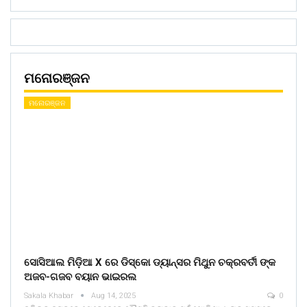
ମନୋରଞ୍ଜନ
ମନୋରଞ୍ଜନ
ସୋସିଆଲ ମିଡ଼ିଆ X ରେ ଡିସ୍କୋ ଡ୍ୟାନ୍ସର ମିଥୁନ ଚକ୍ରବର୍ତୀ ଙ୍କ
ଅଜବ-ଗଜବ ବୟାନ ଭାଇରଲ
Sakala Khabar
Aug 14, 2025
0