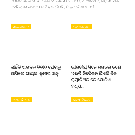
ବଲିଉଡ ଜଗତରେ ଯେତେବେଳେ କୌଣସି କଳାକାର ମୁହଁ ଖୋଲିଥାଏ, ତାକୁ ସମସ୍ତେ
ଚଳଚିତ୍ରର ଡାଇଲଗ ଭାବି ଶୁଣନ୍ତିନାହିଁ , କିନ୍ତୁ ବର୍ତମାନ ଯେଉଁ…
ମନୋରଞ୍ଜନ
ମନୋରଞ୍ଜନ
କାହିଁକି ଅଚାନକ ବିବାଦ ଘେରକୁ
ଭାରତୀୟ ସିନେ ଜଗତର ଜଣେ
ଆସିଲେ ଗାୟକ କୁମାର ସାନୁ
ଏଭଳି ନିର୍ଦେଶକ ଯିଏକି ନିଜ
କ୍ୟାରିଅର ରେ ଗୋଟିଏ
ମଧ୍ୟ…
ଦେଶ- ବିଦେଶ
ଦେଶ- ବିଦେଶ