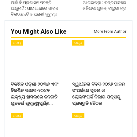
ଆଜି ବି ପ୍ରଶାସନ ପହଞ୍ଚି
ଆଗରପଡ଼ା : ବଜ୍ରପାତରେ
ପାରୁନାହିଁ : ପାଇଖାନାରେ ଜୀବନ
ଜଳିଗଲା ଗୁହାଳ, ବାଛୁରୀ ମୃତ
ବିତାଉଛନ୍ତି ୫ ପ୍ରାଣୀ କୁଟୁମ୍ବ
You Might Also Like
More From Author
ରାଜ୍ୟ
ରାଜ୍ୟ
ବିକଶିତ ଓଡ଼ିଶା-୨୦୩୬ ଏବଂ
ସ୍ୱାଧୀନତା ଦିବସ-୨୦୨୬ ପାଳନ
ବିକଶିତ ଭାରତ-୨୦୪୭
ସଂପର୍କରେ ସୂଚନା ଓ
ଲକ୍ଷ୍ୟ ହାସଲରେ ଜନଜାତି
ଲୋକସଂପର୍କ ବିଭାଗ ପକ୍ଷରୁ
ଯୁବବର୍ଗ ଗୁରୁତ୍ୱପୂର୍ଣ୍ଣ…
ପ୍ରସ୍ତୁତି ବୈଠକ
ରାଜ୍ୟ
ରାଜ୍ୟ