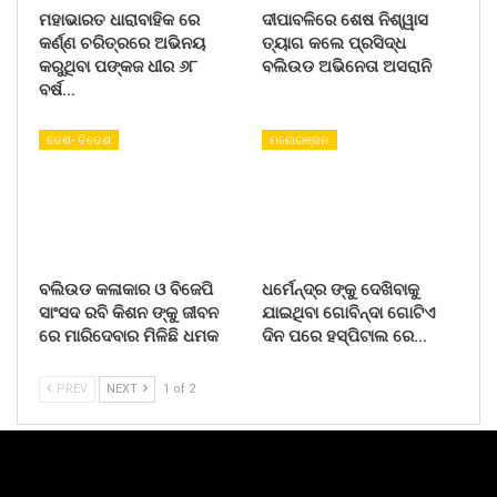
ମହାଭାରତ ଧାରାବାହିକ ରେ
ଦୀପାବଳିରେ ଶେଷ ନିଶ୍ୱାସ
କର୍ଣ୍ଣ ଚରିତ୍ରରେ ଅଭିନୟ
ତ୍ୟାଗ କଲେ ପ୍ରସିଦ୍ଧ
କରୁଥିବା ପଙ୍କଜ ଧୀର ୬୮
ବଲିଉଡ ଅଭିନେତା ଅସରାନି
ବର୍ଷ…
ଦେଶ- ବିଦେଶ
ମନୋରଞ୍ଜନ
ବଲିଉଡ କଳାକାର ଓ ବିଜେପି
ଧର୍ମେନ୍ଦ୍ର ଙ୍କୁ ଦେଖିବାକୁ
ସାଂସଦ ରବି କିଶନ ଙ୍କୁ ଜୀବନ
ଯାଇଥିବା ଗୋବିନ୍ଦା ଗୋଟିଏ
ରେ ମାରିଦେବାର ମିଳିଛି ଧମକ
ଦିନ ପରେ ହସ୍ପିଟାଲ ରେ…
PREV
NEXT
1 of 2