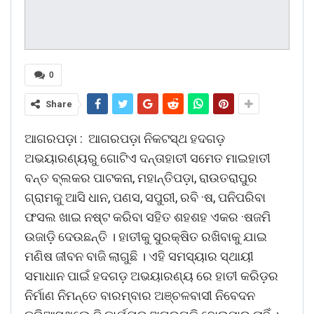
0
Share
ଆଗରପଡ଼ା : ଆଗରପଡ଼ା ନିକଟସ୍ଥ ହଦଗଡ଼
ଅଭୟାରଣ୍ୟରୁ ଗୋଟିଏ ଦନ୍ତାହାତୀ ସମେତ ମାଇହାତୀ
ବନ୍ତ ବ୍ଲକର ପାଟକନା, ମହାନ୍ତିପଡ଼ା, ରାଉତରାପୁର
ଗ୍ରାମକୁ ଆସି ଧାନ, ପଣସ, ସପୁରୀ, ରବି ·ଷ, ପନିପରିବା
ଫସଲ ଖାଇ ନଷ୍ଟ କରିବା ସହିତ ଶହଶହ ଏକର ·ଷଜମି
ଉଜାଡ଼ି ଦେଉଛନ୍ତି । ହାତୀକୁ ସୁରକ୍ଷିତ ରଖିବାକୁ ଯାଇ
ମଣିଷ ଜୀବନ ବାଜି ଲାଗୁଛି । ଏହି ସମସ୍ୟାର ସ୍ଥାୟୀ
ସମାଧାନ ପାଇଁ ହଦଗଡ଼ ଅଭୟାରଣ୍ୟ ରେ ହାତୀ କରିଡ଼ର
ନିର୍ମାଣ ନିମନ୍ତେ ବାରମ୍ବାର ଅଞ୍ଚଳବାସୀ ନିବେଦନ