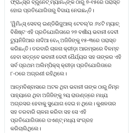
ଫ୍ରାନ୍‌ସ୍‌ର ବ୍ରୁନେଟ୍‌ ମ୍ୟାନନ୍‌ଙ୍କ ଠାରୁ ୭-୧୫ରେ ପରାସ୍ତ
ହୋଇ ପ୍ରତିଯୋଗିତାରୁ ବିଦାୟ ନେଇଛନ୍ତି।
‘ୱିମିନ୍‌ସ୍‌ ସେବର୍‌ ଇଣ୍ଡିଭିଜୁଆଲ୍‌ ଟେବଲ୍‌’ର ୬୪ଟି ମ୍ୟାଚ୍‌
ବିଶିଷ୍ଟ ଏହି ପ୍ରତିଯୋଗିତାରେ ୨୭ ବର୍ଷୀୟ ଭବାନୀ ଦେବୀ
ଟ୍ୟୁନିଜିଆର ନାଦିଆ ବେନ୍ ଅଜିଜିଙ୍କୁ ୧୫-୩ରେ ପରାସ୍ତ
କରିଛନ୍ତି। ତରବାରି ଚାଳନା କ୍ରୀଡ଼ା ଆରମ୍ଭରେ ବିଳମ୍ବ
ହେବା ସତ୍ତ୍ବେ ଭବାନୀ ଦେବୀ ଧୈର୍ଯ୍ୟର ସହ ତାଙ୍କର ଏହି
ସର୍ବ ପ୍ରଥମ ଅଲିମ୍ପିକ୍‌ସ୍‌ କ୍ରୀଡ଼ା ପ୍ରତିଯୋଗିତାରେ
୮-୦ରେ ଅଗ୍ରଣୀ ରହିଥିଲେ।
ଆତ୍ମବିଶ୍ବାସରେ ଅଟଳ ଥିବା ଭବାନୀ ତାଙ୍କ ଠାରୁ ନିମ୍ନ
ପାହ୍ୟାରେ ଥିବା ଅଜିଜିଙ୍କୁ ୨ୟ ରାଉଣ୍ଡ୍‌ରେ ମଧ୍ୟ
ଅଗ୍ରସର ହେବାକୁ ସୁଯୋଗ ଦେଇ ନ ଥିଲେ। କୁଶଳତାର
ସହ ତରବାରି ଚାଳନା କରିବା ସହ ସେ ଏହି
ପ୍ରତିଯୋଗିତାରେ ପଏଣ୍ଟ୍‌ ମଧ୍ୟ ସଂଗ୍ରହ
କରିଚାଲିଥିଲେ।