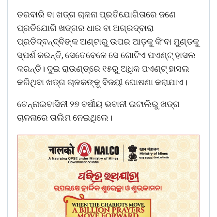
ତରବାରି ବା ଖଡ୍ଗ ଚାଳନା ପ୍ରତିଯୋଗିତାରେ ଜଣେ
ପ୍ରତିଯୋଗି ଖଡ୍ଗର ଧାର ବା ଅଗ୍ରଦ୍ବାରା
ପ୍ରତିଦ୍ବନ୍ଦ୍ବିଙ୍କ ଅଣ୍ଟାରୁ ଉପର ଆଡ଼କୁ କିଂବା ମୁଣ୍ଡକୁ
ସ୍ପର୍ଶ କରନ୍ତି, ସେତେବେଳେ ସେ ଗୋଟିଏ ପଏଣ୍ଟ୍‌ ହାସଲ
କରନ୍ତି। ଦୁଇ ରାଉଣ୍ଡ୍‌ରେ ୧୫ରୁ ଅଧିକ ପଏଣ୍ଟ୍‌ ହାସଲ
କରିଥିବା ଖଡ୍ଗ ଚାଳକଙ୍କୁ ବିଜୟୀ ଘୋଷଣା କରାଯାଏ।
ଚେନ୍ନାଇବାସିନୀ ୨୭ ବର୍ଷୀୟ ଭବାନୀ ଇଟାଲିରୁ ଖଡ୍ଗ
ଚାଳନାରେ ତାଲିମ ନେଇଥିଲେ।