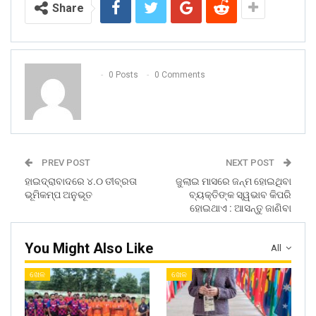
Share
0 Posts
0 Comments
PREV POST
NEXT POST
ହାଇଦ୍ରାବାଦରେ ୪.୦ ତୀବ୍ରତା
ଜୁଲାଇ ମାସରେ ଜନ୍ମ ହୋଇଥିବା
ଭୂମିକମ୍ପ ଅନୁଭୂତ
ବ୍ୟକ୍ତିଙ୍କ ସ୍ୱଭାବ କିପରି
ହୋଇଥାଏ : ଆସନ୍ତୁ ଜାଣିବା
You Might Also Like
All
ଖେଳ
ଖେଳ