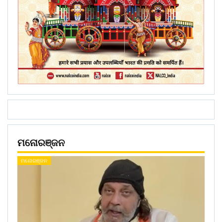
ମନୋରଞ୍ଜନ
ମନୋରଞ୍ଜନ