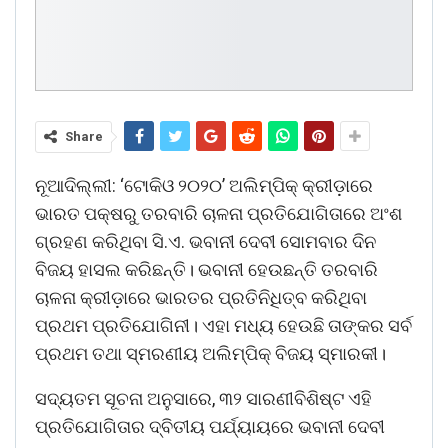
Share
ନୂଆଦିଲ୍ଲୀ: ‘ଟୋକିଓ ୨୦୨୦’ ଅଲିମ୍ପିକ୍‌ କ୍ରୀଡ଼ାରେ
ଭାରତ ପକ୍ଷରୁ ତରବାରି ଚାଳନା ପ୍ରତିଯୋଗିତାରେ ଅଂଶ
ଗ୍ରହଣ କରିଥିବା ସି.ଏ. ଭବାନୀ ଦେବୀ ସୋମବାର ଦିନ
ବିଜୟ ହାସଲ କରିଛନ୍ତି। ଭବାନୀ ହେଉଛନ୍ତି ତରବାରି
ଚାଳନା କ୍ରୀଡ଼ାରେ ଭାରତର ପ୍ରତିନିଧିତ୍ବ କରିଥିବା
ପ୍ରଥମ ପ୍ରତିଯୋଗିନୀ। ଏହା ମଧ୍ୟ ହେଉଛି ତାଙ୍କର ସର୍ବ
ପ୍ରଥମ ତଥା ସ୍ମରଣୀୟ ଅଲିମ୍ପିକ୍‌ ବିଜୟ ସ୍ମାରକୀ।
ସଦ୍ୟତମ ସୂଚନା ଅନୁସାରେ, ୩୨ ସାରଣୀବିଶିଷ୍ଟ ଏହି
ପ୍ରତିଯୋଗିତାର ଦ୍ବିତୀୟ ପର୍ଯ୍ୟାୟରେ ଭବାନୀ ଦେବୀ