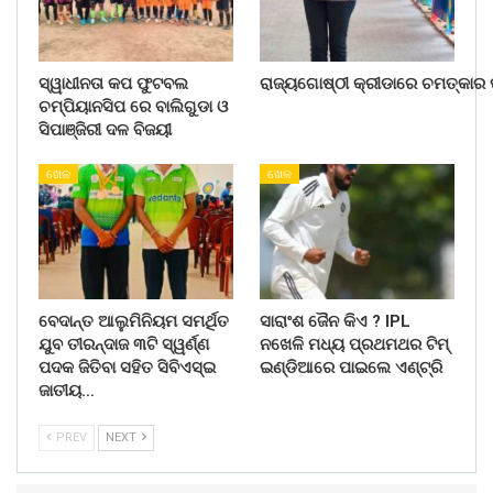
ସ୍ୱାଧୀନତା କପ ଫୁଟବଲ
ରାଜ୍ୟଗୋଷ୍ଠୀ କ୍ରୀଡାରେ ଚମତ୍କାର ପ
ଚମ୍ପିୟାନସିପ ରେ ବାଲିଗୁଡା ଓ
ସିପାଞ୍ଜିରୀ ଦଳ ବିଜୟୀ
ଖେଳ
ଖେଳ
ବେଦାନ୍ତ ଆଲୁମିନିୟମ ସମର୍ଥିତ
ସାରାଂଶ ଜୈନ କିଏ ? IPL
ଯୁବ ତୀରନ୍ଦାଜ ୩ଟି ସ୍ୱର୍ଣ୍ଣ
ନଖେଳି ମଧ୍ୟ ପ୍ରଥମଥର ଟିମ୍
ପଦକ ଜିତିବା ସହିତ ସିବିଏସ୍ଇ
ଇଣ୍ଡିଆରେ ପାଇଲେ ଏଣ୍ଟ୍ରି
ଜାତୀୟ…
PREV
NEXT