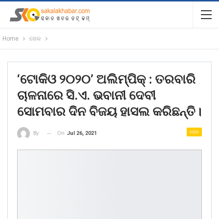
Home
ଖେଳ
‘ଟୋକିଓ ୨୦୨୦’ ଅଲିମ୍ପିକ୍‌ : ତରବାରି
ଚାଳନାରେ ସି.ଏ. ଭବାନୀ ଦେବୀ
ସୋମବାର ଦିନ ବିଜୟ ହାସଲ କରିଛନ୍ତି।
ଖେଳ
On
Jul 26, 2021
By