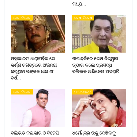
ମଧ୍ୟ…
ଦେଶ- ବିଦେଶ
ଦେଶ- ବିଦେଶ
ମହାଭାରତ ଧାରାବାହିକ ରେ
ଦୀପାବଳିରେ ଶେଷ ନିଶ୍ୱାସ
କର୍ଣ୍ଣ ଚରିତ୍ରରେ ଅଭିନୟ
ତ୍ୟାଗ କଲେ ପ୍ରସିଦ୍ଧ
କରୁଥିବା ପଙ୍କଜ ଧୀର ୬୮
ବଲିଉଡ ଅଭିନେତା ଅସରାନି
ବର୍ଷ…
ଦେଶ- ବିଦେଶ
ମନୋରଞ୍ଜନ
ବଲିଉଡ କଳାକାର ଓ ବିଜେପି
ଧର୍ମେନ୍ଦ୍ର ଙ୍କୁ ଦେଖିବାକୁ