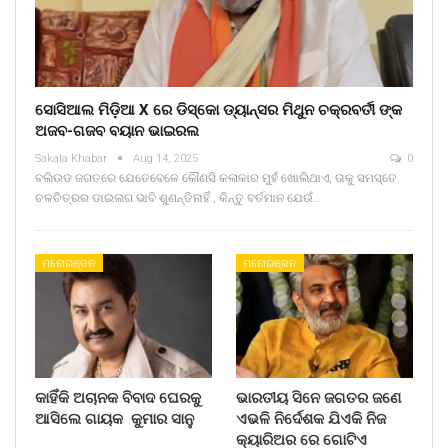
ସୋସିଆଲ ମିଡ଼ିଆ X ରେ ଡିସ୍କୋ ଡ୍ୟାନ୍ସର ମିଥୁନ ଚକ୍ରବର୍ତୀ ଙ୍କ
ଅଜବ-ଗଜବ ବୟାନ ଭାଇରଲ
Sakala Khabar
Aug 14, 2025
0
ବଲିଉଡ ଜଗତରେ ଯେତେବେଳେ କୌଣସି କଳାକାର ମୁହଁ ଖୋଲିଥାଏ, ତାକୁ ସମସ୍ତେ
ଚଳଚିତ୍ରର ଡାଇଲଗ ଭାବି ଶୁଣନ୍ତିନାହିଁ , କିନ୍ତୁ ବର୍ତମାନ ଯେଉଁ…
ମନୋରଞ୍ଜନ
ମନୋରଞ୍ଜନ
କାହିଁକି ଅଚାନକ ବିବାଦ ଘେରକୁ
ଭାରତୀୟ ସିନେ ଜଗତର ଜଣେ
ଆସିଲେ ଗାୟକ କୁମାର ସାନୁ
ଏଭଳି ନିର୍ଦେଶକ ଯିଏକି ନିଜ
କ୍ୟାରିଅର ରେ ଗୋଟିଏ