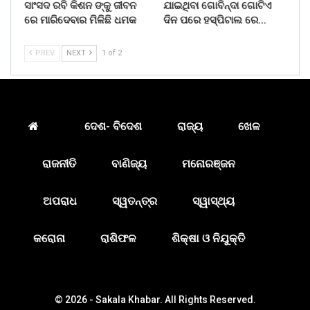
ସାଂସଦ ରବି କିଶନ ଙ୍କୁ ଜୀବନ
ଯାଇଥିବା ଗୋବିନ୍ଦା ଗୋଟିଏ
ରେ ମାରିଦେବାର ମିଳିଛି ଧମକ
ଦିନ ପରେ ହସ୍ପିଟାଲ ରେ…
PREV
NEXT
1 of 2
ଦେଶ- ବିଦେଶ
ରାଜ୍ୟ
ଖେଳ
ରାଜନୀତି
ବାଣିଜ୍ୟ
ମନୋରଞ୍ଜନ
ଅପରାଧ
ସ୍ୱତନ୍ତ୍ର
ସ୍ୱାସ୍ଥ୍ୟ
କରୋନା
ରାଶିଫଳ
ଶିକ୍ଷା ଓ ନିଯୁକ୍ତି
© 2026 - Sakala Khabar. All Rights Reserved.