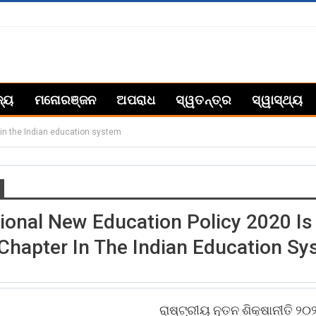
ଜ୍ୟ
ମନୋରଞ୍ଜନ
ଅପରାଧ
ସ୍ୱତନ୍ତ୍ର
ସ୍ୱାସ୍ଥ୍ୟ
 in the Indian education system
ional New Education Policy 2020 Is
Chapter In The Indian Education S
ରାଷ୍ଟ୍ରୀୟ ନୂତନ ଶିକ୍ଷାନୀତି 