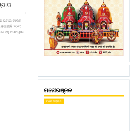
ଧ୍ୟାୟ
0
ସାନ ଘଟାଇ ଭାରତ
ିକ୍ଷାନୀତି ୨୦୧୯
ରେ ବହୁ ସମସ୍ୟାର
ମନୋରଞ୍ଜନ
ମନୋରଞ୍ଜନ