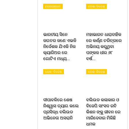
ମନୋରଞ୍ଜନ
ଦେଶ- ବିଦେଶ
ଭାରତୀୟ ସିନେ
ମହାଭାରତ ଧାରାବାହିକ
ଜଗତର ଜଣେ ଏଭଳି
ରେ କର୍ଣ୍ଣ ଚରିତ୍ରରେ
ନିର୍ଦେଶକ ଯିଏକି ନିଜ
ଅଭିନୟ କରୁଥିବା
କ୍ୟାରିଅର ରେ
ପଙ୍କଜ ଧୀର ୬୮
ଗୋଟିଏ ମଧ୍ୟ…
ବର୍ଷ…
ଦେଶ- ବିଦେଶ
ଦେଶ- ବିଦେଶ
ଦୀପାବଳିରେ ଶେଷ
ବଲିଉଡ କଳାକାର ଓ
ନିଶ୍ୱାସ ତ୍ୟାଗ କଲେ
ବିଜେପି ସାଂସଦ ରବି
ପ୍ରସିଦ୍ଧ ବଲିଉଡ
କିଶନ ଙ୍କୁ ଜୀବନ ରେ
ଅଭିନେତା ଅସରାନି
ମାରିଦେବାର ମିଳିଛି
ଧମକ