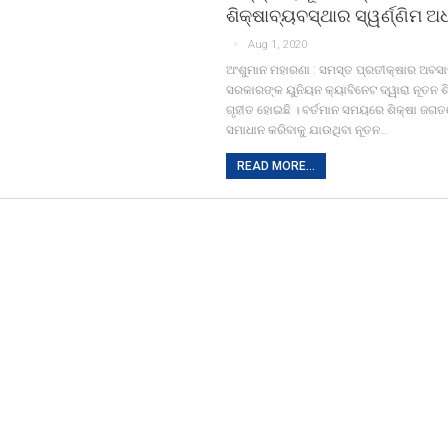
ଶିକ୍ଷାବ୍ୟବସ୍ଥାର ସ୍ୱର୍ଣ୍ଣିମ ଅ
Aug 1, 2020
ଅଂଶୁମାନ ମହାରଣା : ସମସ୍ତ ପ୍ରତୀକ୍ଷାର ଅବ
ସରକାରଙ୍କ ୟୁନିୟନ କ୍ୟାବିନେଟ ଦ୍ୱାରା ନୂତନ ଶ
ଗୃହୀତ ହୋଇଛି । ବର୍ତମାନ ସମୟରେ ଶିକ୍ଷା ଜଗତ
ସମାଧାନ କରିବାକୁ ଯାଉଥିବା ନୂତନ…
READ MORE...