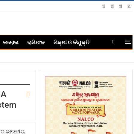
କରୋନା
ରାଶିଫଳ
ଶିକ୍ଷା ଓ ନିଯୁକ୍ତି
 A
ystem
୨୦୨୦ ଭାରତୀୟ