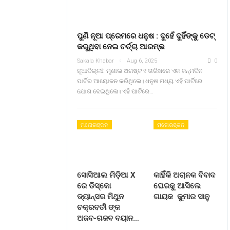
ପୁଣି ନୂଆ ପ୍ରେମରେ ଧନୁଷ : ଦୁହେଁ ଦୁହିଁଙ୍କୁ ଡେଟ୍
କରୁଥିବା ନେଇ ଚର୍ଚ୍ଚା ଆରମ୍ଭ
Sakala Khabar
Aug 6, 2025
0
ନୂଆଦିଲ୍ଲୀ: ମୃଣାଲ ଅଗଷ୍ଟ ୧ ତାରିଖରେ ଏକ ଜନ୍ମଦିନ
ପାର୍ଟିର ଆୟୋଜନ କରିଥିଲେ। ଧନୁଷ ମଧ୍ୟ ଏହି ପାର୍ଟିରେ
ଯୋଗ ଦେଇଥିଲେ। ଏହି ପାର୍ଟିରେ…
ମନୋରଞ୍ଜନ
ମନୋରଞ୍ଜନ
ସୋସିଆଲ ମିଡ଼ିଆ X
କାହିଁକି ଅଚାନକ ବିବାଦ
ରେ ଡିସ୍କୋ
ଘେରକୁ ଆସିଲେ
ଡ୍ୟାନ୍ସର ମିଥୁନ
ଗାୟକ କୁମାର ସାନୁ
ଚକ୍ରବର୍ତୀ ଙ୍କ
ଅଜବ-ଗଜବ ବୟାନ…