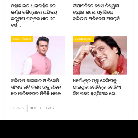
ମହାଭାରତ ଧାରାବାହିକ ରେ
ଦୀପାବଳିରେ ଶେଷ ନିଶ୍ୱାସ
କର୍ଣ୍ଣ ଚରିତ୍ରରେ ଅଭିନୟ
ତ୍ୟାଗ କଲେ ପ୍ରସିଦ୍ଧ
କରୁଥିବା ପଙ୍କଜ ଧୀର ୬୮
ବଲିଉଡ ଅଭିନେତା ଅସରାନି
ବର୍ଷ…
ଦେଶ- ବିଦେଶ
ମନୋରଞ୍ଜନ
ବଲିଉଡ କଳାକାର ଓ ବିଜେପି
ଧର୍ମେନ୍ଦ୍ର ଙ୍କୁ ଦେଖିବାକୁ
ସାଂସଦ ରବି କିଶନ ଙ୍କୁ ଜୀବନ
ଯାଇଥିବା ଗୋବିନ୍ଦା ଗୋଟିଏ
ରେ ମାରିଦେବାର ମିଳିଛି ଧମକ
ଦିନ ପରେ ହସ୍ପିଟାଲ ରେ…
PREV
NEXT
1 of 2