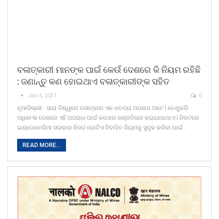
ବଳାତ୍କାରୀ ମାନଙ୍କ ପାଇଁ କେଉଁ ଦେଶରେ କି ନିୟମ ରହିଛି
: ଜଣାନ୍ତୁ କଣ ହୋଇଥାଏ ବଳାତ୍କାରୀଙ୍କ ସହିତ
Jan 6, 2021
0
ନୂଆଦିଲ୍ଲୀ : ସାରା ବିଶ୍ୱରେ ବଳାତ୍କାର ଏକ ଧତବ୍ୟ ଅପରାଧ ଅଟେ l ତେଣୁକରି
ଅଧିକାଂଶ ଦେଶରେ ଏହି ଅପରାଧ ପାଇଁ କଠୋର ଦଣ୍ଡବିଧାନ କରାଯାଇଥାଏ l ନିକଟରେ
ଇଣ୍ଡୋନେସିଆ ସରକାର ନିଜର ଗୋଟିଏ ବିବାଦିତ ନିୟମକୁ ସୁଦୃଢ କରିବା ପାଇଁ…
READ MORE...