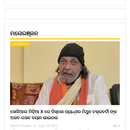
ମନୋରଞ୍ଜନ
ମନୋରଞ୍ଜନ
ସୋସିଆଲ ମିଡ଼ିଆ X ରେ ଡିସ୍କୋ ଡ୍ୟାନ୍ସର ମିଥୁନ ଚକ୍ରବର୍ତୀ ଙ୍କ
ଅଜବ-ଗଜବ ବୟାନ ଭାଇରଲ
Sakala Khabar
Aug 14, 2025
0