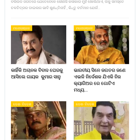
ବଲିଉଡ ଜଗତରେ ଯେତେବେଳେ କୌଣସି କଳାକାର ମୁହଁ ଖୋଲିଥାଏ, ତାକୁ ସମସ୍ତେ
ଚଳଚିତ୍ରର ଡାଇଲଗ ଭାବି ଶୁଣନ୍ତିନାହିଁ , କିନ୍ତୁ ବର୍ତମାନ ଯେଉଁ…
ମନୋରଞ୍ଜନ
ମନୋରଞ୍ଜନ
କାହିଁକି ଅଚାନକ ବିବାଦ ଘେରକୁ
ଭାରତୀୟ ସିନେ ଜଗତର ଜଣେ
ଆସିଲେ ଗାୟକ କୁମାର ସାନୁ
ଏଭଳି ନିର୍ଦେଶକ ଯିଏକି ନିଜ
କ୍ୟାରିଅର ରେ ଗୋଟିଏ
ମଧ୍ୟ…
ଦେଶ- ବିଦେଶ
ଦେଶ- ବିଦେଶ