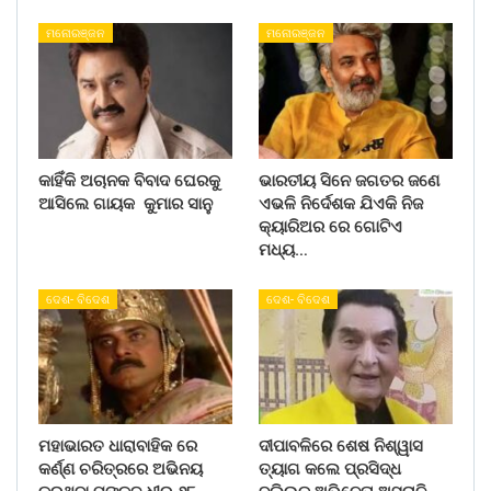
ମନୋରଞ୍ଜନ
ମନୋରଞ୍ଜନ
କାହିଁକି ଅଚାନକ ବିବାଦ ଘେରକୁ
ଭାରତୀୟ ସିନେ ଜଗତର ଜଣେ
ଆସିଲେ ଗାୟକ କୁମାର ସାନୁ
ଏଭଳି ନିର୍ଦେଶକ ଯିଏକି ନିଜ
କ୍ୟାରିଅର ରେ ଗୋଟିଏ
ମଧ୍ୟ…
ଦେଶ- ବିଦେଶ
ଦେଶ- ବିଦେଶ
ମହାଭାରତ ଧାରାବାହିକ ରେ
ଦୀପାବଳିରେ ଶେଷ ନିଶ୍ୱାସ
କର୍ଣ୍ଣ ଚରିତ୍ରରେ ଅଭିନୟ
ତ୍ୟାଗ କଲେ ପ୍ରସିଦ୍ଧ