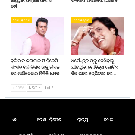
କରୁଥିବା ପଙ୍କଜ ଧୀର ୬୮
ବଲିଉଡ ଅଭିନେତା ଅସରାନି
ବର୍ଷ…
ଦେଶ- ବିଦେଶ
ମନୋରଞ୍ଜନ
ବଲିଉଡ କଳାକାର ଓ ବିଜେପି
ଧର୍ମେନ୍ଦ୍ର ଙ୍କୁ ଦେଖିବାକୁ
ସାଂସଦ ରବି କିଶନ ଙ୍କୁ ଜୀବନ
ଯାଇଥିବା ଗୋବିନ୍ଦା ଗୋଟିଏ
ରେ ମାରିଦେବାର ମିଳିଛି ଧମକ
ଦିନ ପରେ ହସ୍ପିଟାଲ ରେ…
PREV
NEXT
1 of 2
ଦେଶ- ବିଦେଶ
ରାଜ୍ୟ
ଖେଳ