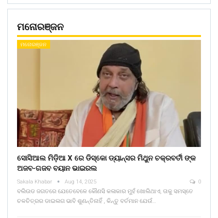
ମନୋରଞ୍ଜନ
ମନୋରଞ୍ଜନ
ସୋସିଆଲ ମିଡ଼ିଆ X ରେ ଡିସ୍କୋ ଡ୍ୟାନ୍ସର ମିଥୁନ ଚକ୍ରବର୍ତୀ ଙ୍କ
ଅଜବ-ଗଜବ ବୟାନ ଭାଇରଲ
Sakala Khabar
Aug 14, 2025
0
ବଲିଉଡ ଜଗତରେ ଯେତେବେଳେ କୌଣସି କଳାକାର ମୁହଁ ଖୋଲିଥାଏ, ତାକୁ ସମସ୍ତେ
ଚଳଚିତ୍ରର ଡାଇଲଗ ଭାବି ଶୁଣନ୍ତିନାହିଁ , କିନ୍ତୁ ବର୍ତମାନ ଯେଉଁ…