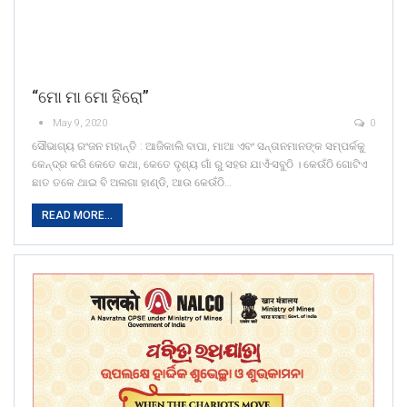
“ମୋ ମା ମୋ ହିରୋ”
May 9, 2020
0
ସୌଭାଗ୍ୟ ରଂଜନ ମହାନ୍ତି : ଆଜିକାଲି ବାପା, ମାଆ ଏବଂ ସନ୍ତାନମାନଙ୍କ ସମ୍ପର୍କକୁ
କେନ୍ଦ୍ର କରି କେତେ କଥା, କେତେ ଦୃଶ୍ୟ ଗାଁ ରୁ ସହର ଯାଏଁ-ସବୁଠି । କେଉଁଠି ଗୋଟିଏ
ଛାତ ତଳେ ଥାଇ ବି ଅଲଗା ହାଣ୍ଡି, ଆଉ କେଉଁଠି…
READ MORE...