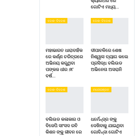
କ୍ୟାରିଅର ରେ
ଗୋଟିଏ ମଧ୍ୟ…
ଦେଶ- ବିଦେଶ
ଦେଶ- ବିଦେଶ
ମହାଭାରତ ଧାରାବାହିକ
ଦୀପାବଳିରେ ଶେଷ
ରେ କର୍ଣ୍ଣ ଚରିତ୍ରରେ
ନିଶ୍ୱାସ ତ୍ୟାଗ କଲେ
ଅଭିନୟ କରୁଥିବା
ପ୍ରସିଦ୍ଧ ବଲିଉଡ
ପଙ୍କଜ ଧୀର ୬୮
ଅଭିନେତା ଅସରାନି
ବର୍ଷ…
ଦେଶ- ବିଦେଶ
ମନୋରଞ୍ଜନ
ବଲିଉଡ କଳାକାର ଓ
ଧର୍ମେନ୍ଦ୍ର ଙ୍କୁ
ବିଜେପି ସାଂସଦ ରବି
ଦେଖିବାକୁ ଯାଇଥିବା
କିଶନ ଙ୍କୁ ଜୀବନ ରେ
ଗୋବିନ୍ଦା ଗୋଟିଏ