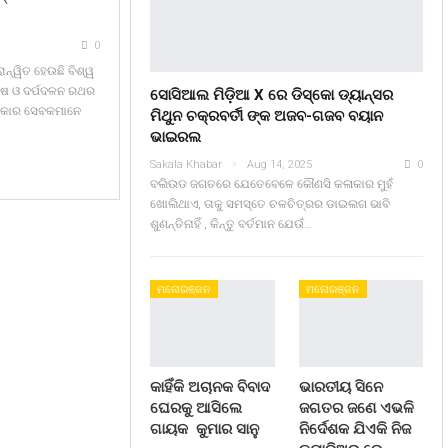
0
ନ୍ୱିତ ହେଉଛି ବିଶ୍ୱ
ଘୋଷ ଓ ଦର୍ପଦଳନ ରଥର
ସୋସିଆଲ ମିଡ଼ିଆ X ରେ ଡିସ୍କୋ ଡ୍ୟାନ୍ସର
 ରୂପକାର ସେବକମାନେ
ମିଥୁନ ଚକ୍ରବର୍ତୀ ଙ୍କ ଅଜବ-ଗଜବ ବୟାନ
ଭାଇରଲ
Sakala Khabar
Aug 14, 2025
0
ବଲିଉଡ ଜଗତରେ ଯେତେବେଳେ କୌଣସି କଳାକାର ମୁହଁ
ଖୋଲିଥାଏ, ତାକୁ ସମସ୍ତେ ଚଳଚିତ୍ରର ଡାଇଲଗ ଭାବି
ଶୁଣନ୍ତିନାହିଁ , କିନ୍ତୁ ବର୍ତମାନ ଯେଉଁ…
ମନୋରଞ୍ଜନ
ମନୋରଞ୍ଜନ
କାହିଁକି ଅଚାନକ ବିବାଦ
ଭାରତୀୟ ସିନେ
ଘେରକୁ ଆସିଲେ
ଜଗତର ଜଣେ ଏଭଳି
ଗାୟକ କୁମାର ସାନୁ
ନିର୍ଦେଶକ ଯିଏକି ନିଜ