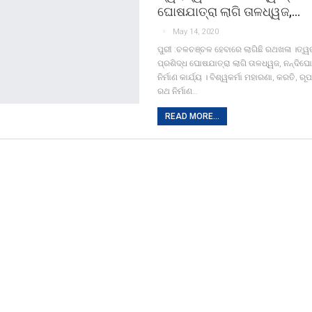
ଘୋଷଯାତ୍ରା ଲାଗି ତାଳଧ୍ୱଜ,…
May 14, 2020
ପୁରୀ :ଚଳଚଞ୍ଚଳ ହେବାରେ ଲାଗିଛି ରଥଖଳା ।ତ୍ୱରା
ପ୍ରଶିଦ୍ଧ ଘୋଷଯାତ୍ରା ଲାଗି ତାଳଧ୍ୱଜ, ନନ୍ଦି
ନିର୍ମାଣ କାର୍ଯ୍ୟ । ବିଶ୍ୱକର୍ମା ମହାରଣା, କରତି,
ରଥ ନିର୍ମାଣ…
READ MORE...