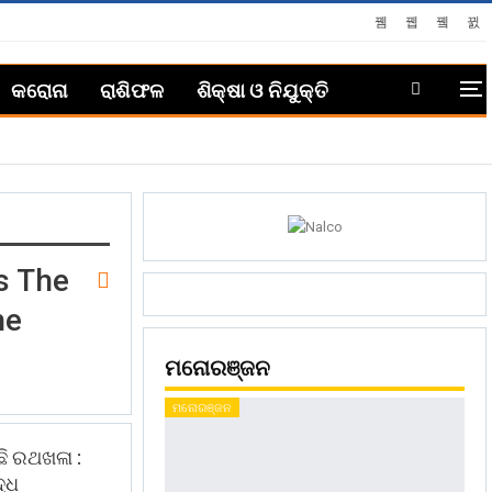
କରୋନା
ରାଶିଫଳ
ଶିକ୍ଷା ଓ ନିଯୁକ୍ତି
s The
he
ମନୋରଞ୍ଜନ
ମନୋରଞ୍ଜନ
ି ରଥଖଳା :
ଦ୍ଧ