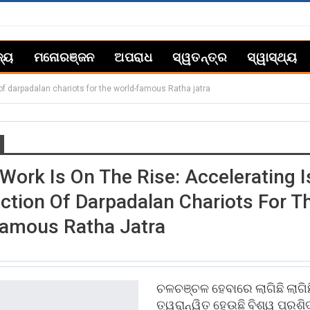
ଜ୍ୟ
ମନୋରଞ୍ଜନ
ଅପରାଧ
ସ୍ୱତନ୍ତ୍ର
ସ୍ୱାସ୍ଥ୍ୟ
 of darpadalan chariots for the world-famous Ratha jatra
 Work Is On The Rise: Accelerating I
ction Of Darpadalan Chariots For T
amous Ratha Jatra
ଚଳଚଞ୍ଚଳ ହେବାରେ ଲାଗିଛି ଲାଗିଛ
ତ୍ୱରାନ୍ୱିତ ହେଉଛି ବିଶ୍ୱ ପ୍ରଶି