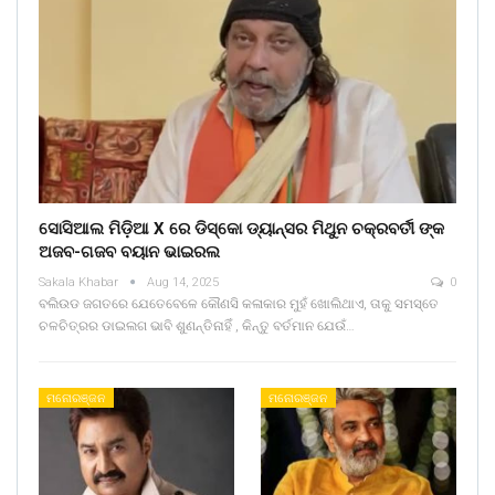
ସୋସିଆଲ ମିଡ଼ିଆ X ରେ ଡିସ୍କୋ ଡ୍ୟାନ୍ସର ମିଥୁନ ଚକ୍ରବର୍ତୀ ଙ୍କ
ଅଜବ-ଗଜବ ବୟାନ ଭାଇରଲ
Sakala Khabar
Aug 14, 2025
0
ବଲିଉଡ ଜଗତରେ ଯେତେବେଳେ କୌଣସି କଳାକାର ମୁହଁ ଖୋଲିଥାଏ, ତାକୁ ସମସ୍ତେ
ଚଳଚିତ୍ରର ଡାଇଲଗ ଭାବି ଶୁଣନ୍ତିନାହିଁ , କିନ୍ତୁ ବର୍ତମାନ ଯେଉଁ…
ମନୋରଞ୍ଜନ
ମନୋରଞ୍ଜନ