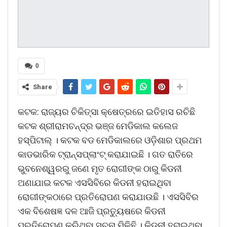
0
Share
କଟକ: ରାଜ୍ୟର ଚିକିତ୍ସା କ୍ଷେତ୍ରରେ ଇତିହାସ ରଚିଛି
କଟକ ଶ୍ରୀରାମଚନ୍ଦ୍ର ଭଞ୍ଜ ମେଡିକାଲ କଲେଜ
ହସ୍ପିଟାଲ୍ । କଟକ ବଡ ମେଡିକାଲରେ ଓଡ଼ିଶାର ପ୍ରଥମ
କାଡଭାରିକ ଟ୍ରାନ୍ସପ୍ଲାଂଟ୍ କରାଯାଇଛି । ଗତ ରାତିରେ
ଭୁବନେଶ୍ୱରରୁ ଜଣେ ମୃତ ରୋଗୀଙ୍କ ଠାରୁ କିଡନୀ
ଅଣାଯାଇ କଟକ ଏସସିବିରେ କିଡନୀ ହରାଇଥିବା
ରୋଗୀଙ୍କଠାରେ ପ୍ରତିରୋପଣ କରାଯାଉଛି । ଏସସିବିର
ଏକ ବିଶେଷଜ୍ଞ ଦଳ ଆଜି ପ୍ରତ୍ୟୁଷରେ କିଡନୀ
ପ୍ରତିରୋପଣ କରିଥିବା ସୂଚନା ମିଳିଛି । କିଡନୀ ହରାଇଥିବା