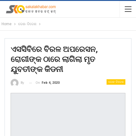
Home
ଦେଶ- ବିଦେଶ
ଏସସିବିରେ ବିରଳ ଅପରେସନ,
ରୋଗୀଙ୍କ ଠାରେ ଲାଗିଲା ମୃତ
ଯୁବତୀଙ୍କ କିଡନୀ
ଦେଶ- ବିଦେଶ
On
Feb 4, 2020
By