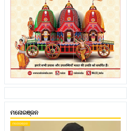
ମନୋରଞ୍ଜନ
ମନୋରଞ୍ଜନ