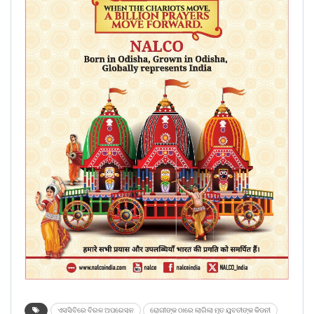
ଏସସିବିରେ ବିରଳ ଅପରେସନ
ରୋଗୀଙ୍କ ଠାରେ ଲାଗିଲା ମୃତ ଯୁବତୀଙ୍କ କିଡନୀ