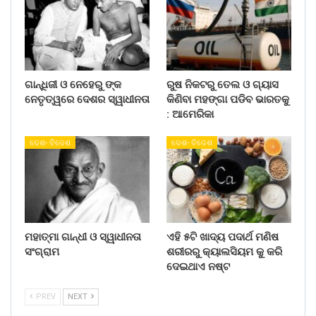
ଗାନ୍ଧିଜୀ ଓ ନେହେରୁ ଙ୍କ
ରୁଷ ନିକଟରୁ ତେଲ ଓ ଗ୍ୟାସ
ନେତୃତ୍ୱରେ ଦେଶର ସ୍ୱାଧୀନତା
କିଣିବା ମହଙ୍ଗା ପଡିବ ଭାରତକୁ
: ଆମେରିକା
ଦେଶ- ବିଦେଶ
ଦେଶ- ବିଦେଶ
ମହାତ୍ମା ଗାନ୍ଧୀ ଓ ସ୍ୱାଧୀନତା
ଏହି ୫ଟି ଖାଦ୍ୟ ପଦାର୍ଥ ମଣିଷ
ସଂଗ୍ରାମ
ଶରୀରରୁ କ୍ୟାଲସିୟମ କୁ କରି
ଦେଇଥାଏ ନଷ୍ଟ
PREV
NEXT