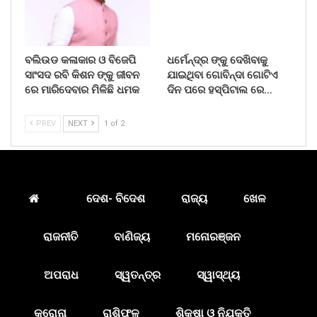
ବଲିଉଡ କଳାକାର ଓ ବିଜେପି
ଧର୍ମେନ୍ଦ୍ର ଙ୍କୁ ଦେଖିବାକୁ
ସାଂସଦ ରବି କିଶନ ଙ୍କୁ ଜୀବନ
ଯାଇଥିବା ଗୋବିନ୍ଦା ଗୋଟିଏ
ରେ ମାରିଦେବାର ମିଳିଛି ଧମକ
ଦିନ ପରେ ହସ୍ପିଟାଲ ରେ…
PREV
NEXT
1 of 2
ଦେଶ- ବିଦେଶ
ରାଜ୍ୟ
ଖେଳ
ରାଜନୀତି
ବାଣିଜ୍ୟ
ମନୋରଞ୍ଜନ
ଅପରାଧ
ସ୍ୱତନ୍ତ୍ର
ସ୍ୱାସ୍ଥ୍ୟ
କରୋନା
ରାଶିଫଳ
ଶିକ୍ଷା ଓ ନିଯୁକ୍ତି