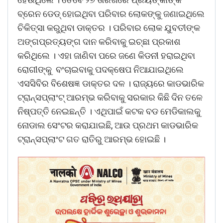
ବ୍ରେନ ଡେଡ୍ ହୋଇଥିବା ପରିବାର ଲୋକଙ୍କୁ ଜଣାଇଥିଲେ
ଚିକିତ୍ସା କରୁଥିବା ଡାକ୍ତର । ପରିବାର ଲୋକ ଯୁବତୀଙ୍କ
ଅଙ୍ଗପ୍ରତ୍ୟଙ୍ଗ ଦାନ କରିବାକୁ ଇଚ୍ଛା ପ୍ରକାଶ
କରିଥିଲେ । ଏହା ଜାଣିବା ପରେ ଜଣେ କିଡନୀ ହରାଇଥିବା
ରୋଗୀଙ୍କୁ ବଂଚାଇବାକୁ ପଦକ୍ଷେପ ନିଆଯାଇଥିଲେ
ଏସସିବିର ବିଶେଷଜ୍ଞ ଡାକ୍ତର ଦଳ । ରାଜ୍ୟରେ କାଡଭାରିକ
ଟ୍ରାନ୍ସପ୍ଲାଂଟ୍ ଆରମ୍ଭ କରିବାକୁ ସରକାର କିଛି ଦିନ ତଳେ
ନିଷ୍ପତ୍ତି ନେଇଛନ୍ତି । ଏଥିପାଇଁ କଟକ ବଡ ମେଡିକାଲକୁ
ନୋଡାଲ ସେଂଟର କରାଯାଇଛି, ଆଉ ପ୍ରଥମ କାଡଭାରିକ
ଟ୍ରାନ୍ସପ୍ଲାଂଟ ଗତ ରାତିରୁ ଆରମ୍ଭ ହୋଇଛି ।