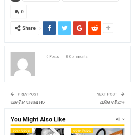
0
Share
0 Posts
0 Comments
PREV POST
NEXT POST
ଭାଙ୍ଗିଲା ଆଚାରୀ ମଠ
ଆଜିର ରାଶିଫଳ
You Might Also Like
All
ଦେଶ- ବିଦେଶ
ଦେଶ- ବିଦେଶ