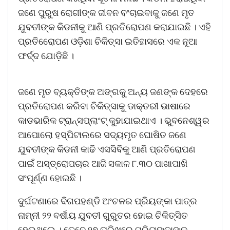
ଜଣେ ପୁରୁଷ ରୋଗୀଙ୍କ ଜୀବନ ବଂଚାଇବାକୁ ଜଣେ ମୃତ
ଯୁବତୀଙ୍କ କିଡନୀକୁ ଆଣି ପ୍ରତିରୋପଣ କରାଯାଇଛି । ଏହି
ପ୍ରତିରେୋପଣ ଓଡ଼ିଶା ଚିକିତ୍ସା ଇତିହାସରେ ଏକ ନୂଆ
ଫର୍ଦ୍ଦ ଯୋଡ଼ିଛି ।
ଜଣେ ମୃତ ବ୍ୟକ୍ତିଙ୍କ ଅଙ୍ଗକୁ ଅନ୍ୟ ଜଣଙ୍କ ଦେହରେ
ପ୍ରତିରୋପଣ କରିବା ଚିକିତ୍ସାକୁ ଡାକ୍ତରୀ ଭାଷାରେ
କାଡଭାରିକ ଟ୍ରାନ୍ସପ୍ଲାଂଟ୍ କୁହାଯାଇଥାଏ । ଭୁବନେଶ୍ୱର
ଆପୋଲୋ ହସ୍ପିଟାଲରେ ସଦ୍ୟମୃତ ଘୋଷିତ ଜଣେ
ଯୁବତୀଙ୍କ କିଡନୀ କାଢି ଏସସିବିକୁ ଆଣି ପ୍ରତିରୋପଣ
ପାଇଁ ଅସ୍ତ୍ରୋପଚାର ଆଜି ସକାଳ ୮.୩୦ ପାଖାପାଖି
ସଂପୂର୍ଣ୍ଣ ହୋଇଛି ।
ଦୁର୍ଘଟଣାରେ ଦିଗପହଣ୍ଡି ଅଂଚଳର ପ୍ରିୟଙ୍କା ପାତ୍ର
ନାମ୍ନୀ ୨୨ ବର୍ଷୀୟ ଯୁବତୀ ଗୁରୁତର ହୋଇ ଚିକିତ୍ସିତ
ହେଉଥିଲେ । ତେବେ ୨୭ ତାରିଖରେ ପ୍ରିୟଙ୍କାଙ୍କ