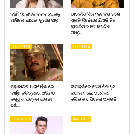
କାହିଁକି ଅଚାନକ ବିବାଦ ଘେରକୁ
ଭାରତୀୟ ସିନେ ଜଗତର ଜଣେ
ଆସିଲେ ଗାୟକ କୁମାର ସାନୁ
ଏଭଳି ନିର୍ଦେଶକ ଯିଏକି ନିଜ
କ୍ୟାରିଅର ରେ ଗୋଟିଏ
ମଧ୍ୟ…
ଦେଶ- ବିଦେଶ
ଦେଶ- ବିଦେଶ
ମହାଭାରତ ଧାରାବାହିକ ରେ
ଦୀପାବଳିରେ ଶେଷ ନିଶ୍ୱାସ
କର୍ଣ୍ଣ ଚରିତ୍ରରେ ଅଭିନୟ
ତ୍ୟାଗ କଲେ ପ୍ରସିଦ୍ଧ
କରୁଥିବା ପଙ୍କଜ ଧୀର ୬୮
ବଲିଉଡ ଅଭିନେତା ଅସରାନି
ବର୍ଷ…
ଦେଶ- ବିଦେଶ
ମନୋରଞ୍ଜନ