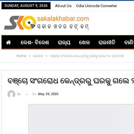
SUNDAY, AUGUST 9, 2026
About Us
Odia Unicode Converter
ଦେଶ- ବିଦେଶ
ରାଜ୍ୟ
ଖେଳ
ରାଜନୀତି
ବାଣ
Home
କରୋନା
ବଞ୍ଚୋ ସଂଗରୋଧ କେନ୍ଦ୍ରରୁ ଘରକୁ ଗଲେ ୨୪ ପ୍ରବାସୀ
ବଞ୍ଚୋ ସଂଗରୋଧ କେନ୍ଦ୍ରରୁ ଘରକୁ ଗଲେ ୨
On
May 29, 2020
By