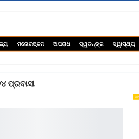
ିଜ୍ୟ
ମନୋରଞ୍ଜନ
ଅପରାଧ
ସ୍ୱତନ୍ତ୍ର
ସ୍ୱାସ୍ଥ୍ୟ
୪ ପ୍ରବାସୀ
କର