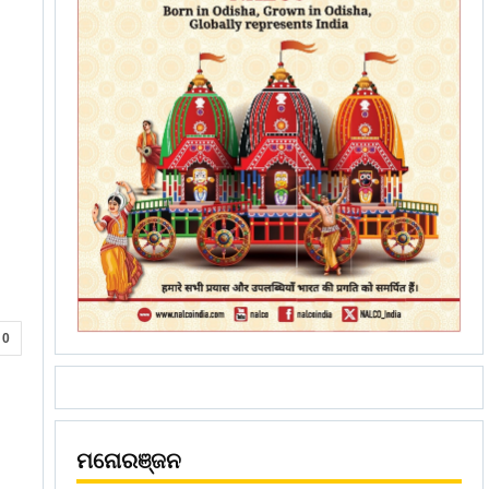
0
ମନୋରଞ୍ଜନ