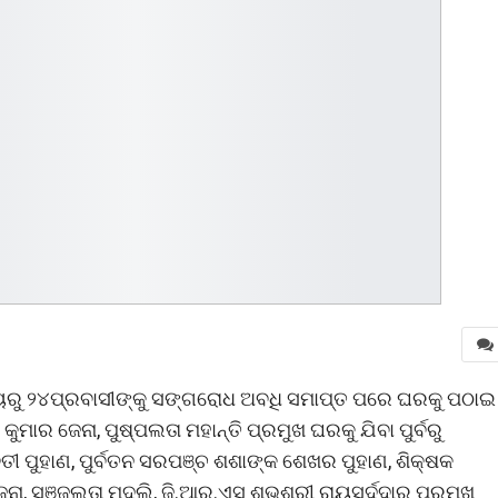
୍ୟରୁ ୨୪ପ୍ରବାସୀଙ୍କୁ ସଙ୍ଗରୋଧ ଅବଧି ସମାପ୍ତ ପରେ ଘରକୁ ପଠାଇ
ୁମାର ଜେନା, ପୁଷ୍ପଲତା ମହାନ୍ତି ପ୍ରମୁଖ ଘରକୁ ଯିବା ପୁର୍ବରୁ
ତୀ ପୁହାଣ, ପୁର୍ବତନ ସରପଞ୍ଚ ଶଶାଙ୍କ ଶେଖର ପୁହାଣ, ଶିକ୍ଷକ
ା, ସଞ୍ଜୁଲତା ମୁଦୁଲି, ଜି.ଆର.ଏସ ଶୁଭଶ୍ରୀ ରାୟସର୍ଦ୍ଦାର ପ୍ରମୁଖ