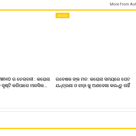
More From Aut
କରୋନା
 WHO ର ଚେତାବନୀ : କରୋନା
ଗବେଷକ ଙ୍କ ମତ: କରୋନା ସମୟରେ ପେଟ
 ସୃଷ୍ଟି କରିପାରେ ମାନସିକ…
ଯନ୍ତ୍ରଣା ଓ ଝାଡ଼ା କୁ ଅଣଦେଖା କରନ୍ତୁ ନାହିଁ