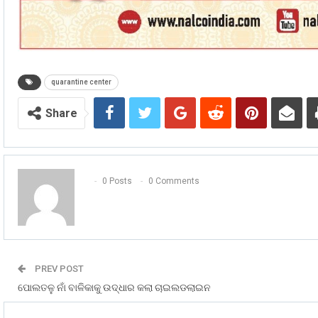
quarantine center
Share
0 Posts
0 Comments
PREV POST
ପୋଲତଳୁ ନାଁ ବାଳିକାକୁ ଉଦ୍ଧାର କଲା ଚାଇଲଡଲାଇନ