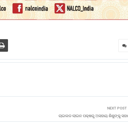
NEXT POST
ଚାଇଲଡ ଲାଇନ ପକ୍ଷରୁ ଅସହାୟ ଶିଶୁଙ୍କୁ ସହା