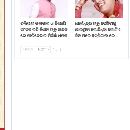
ବଲିଉଡ କଳାକାର ଓ ବିଜେପି
ଧର୍ମେନ୍ଦ୍ର ଙ୍କୁ ଦେଖିବାକୁ
ସାଂସଦ ରବି କିଶନ ଙ୍କୁ ଜୀବନ
ଯାଇଥିବା ଗୋବିନ୍ଦା ଗୋଟିଏ
ରେ ମାରିଦେବାର ମିଳିଛି ଧମକ
ଦିନ ପରେ ହସ୍ପିଟାଲ ରେ…
PREV
NEXT
1 of 2