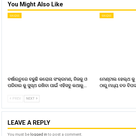
You Might Also Like
କରୋନା
କରୋନା
ବର୍ଷାଋତୁରେ ବଢୁଛି କରୋନା ସଂକ୍ରମଣ, ନିଜକୁ ଓ
ମେଣ୍ଟାଲ ହେଲ୍ଥ କୁ
ପରିବାର କୁ ସୁସ୍ଥ ରଖିବା ପାଇଁ ଏହିସବୁ କଥାକୁ…
ଠାରୁ ମଧ୍ୟ ବଡ ବିପଦ
PREV
NEXT
LEAVE A REPLY
You must be
logged in
to post a comment.