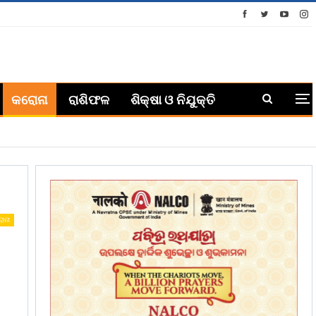
କରୋନା
ରାଶିଫଳ
ଶିକ୍ଷା ଓ ନିଯୁକ୍ତି
ୋନା