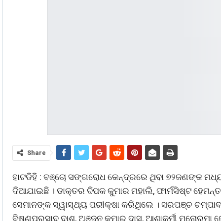
Share
ହାଟଡିହି : ବଞ୍ଚୋ ସଙ୍ଗରୋଧ କେନ୍ଦ୍ରରେ ଥିବା ୭୨ଜଣଙ୍କ ମଧ
ଦିଆଯାଇଛି । ଡାକ୍ତର ଦିପକ କୁମାର ମହାଲି, ଫାର୍ମସିଷ୍ଟ ହେମନ୍ତ କ
ସେମାନଙ୍କ ସ୍ୱାସ୍ଥ୍ୟ ପରୀକ୍ଷା କରିଥିଲେ । ସରପଞ୍ଚ ଚମ୍ପାବ
ବିଷ୍ଣୁପ୍ରସାଦ ଦାଶ, ଅଞ୍ଜନ କୁମାର ଦାସ, ଆଶାକର୍ମୀ ମନୋରମା ଜେନ