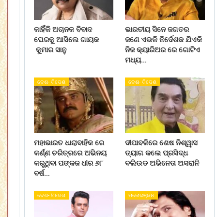
କାହିଁକି ଅଚାନକ ବିବାଦ
ଭାରତୀୟ ସିନେ ଜଗତର
ଘେରକୁ ଆସିଲେ ଗାୟକ
ଜଣେ ଏଭଳି ନିର୍ଦେଶକ ଯିଏକି
କୁମାର ସାନୁ
ନିଜ କ୍ୟାରିଅର ରେ ଗୋଟିଏ
ମଧ୍ୟ…
ଦେଶ- ବିଦେଶ
ଦେଶ- ବିଦେଶ
ମହାଭାରତ ଧାରାବାହିକ ରେ
ଦୀପାବଳିରେ ଶେଷ ନିଶ୍ୱାସ
କର୍ଣ୍ଣ ଚରିତ୍ରରେ ଅଭିନୟ
ତ୍ୟାଗ କଲେ ପ୍ରସିଦ୍ଧ
କରୁଥିବା ପଙ୍କଜ ଧୀର ୬୮
ବଲିଉଡ ଅଭିନେତା ଅସରାନି
ବର୍ଷ…
ଦେଶ- ବିଦେଶ
ମନୋରଞ୍ଜନ