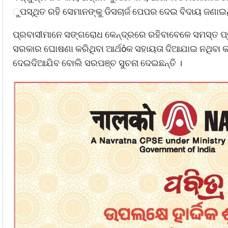
ୁପସ୍ଥିତ ରହି ସେମାନଙ୍କୁ ଡିସଚାର୍ଜ ପେପର ଦେଇ ବିଦାୟ ଜଣାଇ
ପ୍ରବାସୀମାନେ ସଙ୍ଗରୋଧ କେନ୍ଦ୍ରରେ ରହିବାବେଳେ ସମସ୍ତ ପ୍ରକା
ସରକାର ଘୋଷଣା କରିଥିବା ଆର୍ଥôକ ସହାୟତା ଦିଆଯାଇ ନଥିବା କହ
ଦେଇଦିଆଯିବ ବୋଲି ସରପଞ୍ଚ ସୁଚନା ଦେଇଛନ୍ତି ।