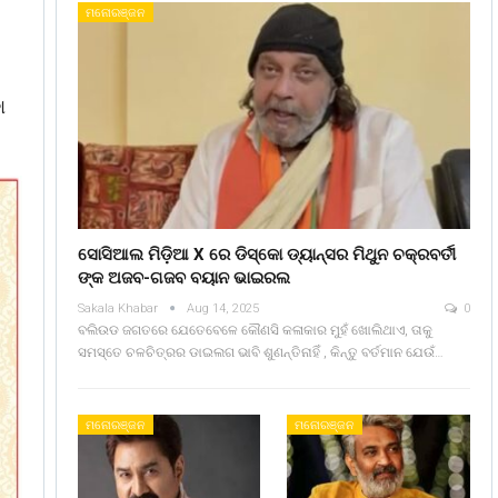
ମନୋରଞ୍ଜନ
ା
ସୋସିଆଲ ମିଡ଼ିଆ X ରେ ଡିସ୍କୋ ଡ୍ୟାନ୍ସର ମିଥୁନ ଚକ୍ରବର୍ତୀ
ଙ୍କ ଅଜବ-ଗଜବ ବୟାନ ଭାଇରଲ
Sakala Khabar
Aug 14, 2025
0
ବଲିଉଡ ଜଗତରେ ଯେତେବେଳେ କୌଣସି କଳାକାର ମୁହଁ ଖୋଲିଥାଏ, ତାକୁ
ସମସ୍ତେ ଚଳଚିତ୍ରର ଡାଇଲଗ ଭାବି ଶୁଣନ୍ତିନାହିଁ , କିନ୍ତୁ ବର୍ତମାନ ଯେଉଁ…
ମନୋରଞ୍ଜନ
ମନୋରଞ୍ଜନ