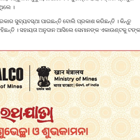
ଥିଲେ ।
ର ସୁବ୍ୟବସ୍ଥା ପାଇଛନ୍ତି ବୋଲି ପ୍ରକାଶ କରିଛନ୍ତି । କିନ୍ତୁ
ିଛନ୍ତି । ସହାୟତା ଅନୁଦାନ ଆସିଲେ ସେମାନଙ୍କ ଏକାଉଣ୍ଟକୁ ଟଙ୍କ