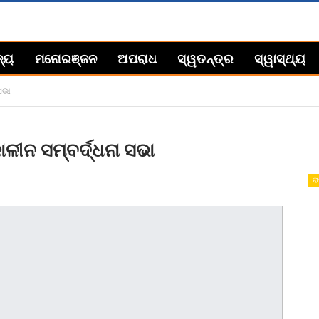
ଜ୍ୟ
ମନୋରଞ୍ଜନ
ଅପରାଧ
ସ୍ୱତନ୍ତ୍ର
ସ୍ୱାସ୍ଥ୍ୟ
ସଭା
ଳୀନ ସମ୍ବର୍ଦ୍ଧନା ସଭା
ରା