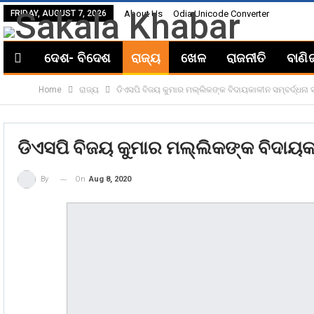
FRIDAY, AUGUST 7, 2026
About Us
Odia Unicode Converter
ଦେଶ- ବିଦେଶ
ରାଜ୍ୟ
ଖେଳ
ରାଜନୀତି
ବାଣି
Home
ରାଜ୍ୟ
ଡିଏସପି ବିଜୟ କୁମାର ମଲ୍ଲିକଙ୍କ ବିଦାୟକାଳୀନ ସମ୍ବର୍ଦ୍ଧନା 
ଡିଏସପି ବିଜୟ କୁମାର ମଲ୍ଲିକଙ୍କ ବିଦାୟକା
On
Aug 8, 2020
By