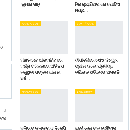
କୁମାର ସାନୁ
ନିଜ କ୍ୟାରିଅର ରେ ଗୋଟିଏ
ମଧ୍ୟ…
ଦେଶ- ବିଦେଶ
ଦେଶ- ବିଦେଶ
0
ମହାଭାରତ ଧାରାବାହିକ ରେ
ଦୀପାବଳିରେ ଶେଷ ନିଶ୍ୱାସ
କର୍ଣ୍ଣ ଚରିତ୍ରରେ ଅଭିନୟ
ତ୍ୟାଗ କଲେ ପ୍ରସିଦ୍ଧ
କରୁଥିବା ପଙ୍କଜ ଧୀର ୬୮
ବଲିଉଡ ଅଭିନେତା ଅସରାନି
ବର୍ଷ…
ଦେଶ- ବିଦେଶ
ମନୋରଞ୍ଜନ
T
ଅଟକ
ବଲିଉଡ କଳାକାର ଓ ବିଜେପି
ଧର୍ମେନ୍ଦ୍ର ଙ୍କୁ ଦେଖିବାକୁ