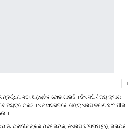
ମ୍ବର୍ଦ୍ଧନା ସଭା ଅନୁଷ୍ଠିତ ହୋଇଯାଇଛି । ଡିଏସପି ବିଜୟ କୁମାର
ନିଯୁକ୍ତ ମଳିଛି । ଏହି ଅବସରରେ ତାଙ୍କୁ ଏସପି ଚରଣ ସିଂହ ମୀନା
ଲେ ।
ି ଡ. ଭବାନୀଶଙ୍କର ପଟ୍ଟନାୟକ, ଡିଏସପି ସଂଗ୍ରାମ ଟୁଡୁ, ନାରାୟଣ