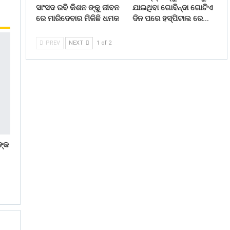
ସାଂସଦ ରବି କିଶନ ଙ୍କୁ ଜୀବନ
ଯାଇଥିବା ଗୋବିନ୍ଦା ଗୋଟିଏ
ରେ ମାରିଦେବାର ମିଳିଛି ଧମକ
ଦିନ ପରେ ହସ୍ପିଟାଲ ରେ…
PREV
NEXT
1 of 2
ଙ୍କ