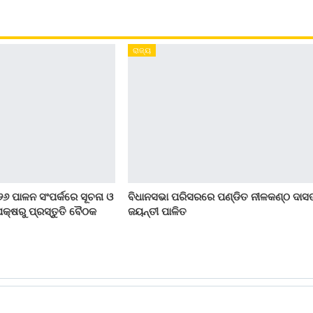
ରାଜ୍ୟ
୨୬ ପାଳନ ସଂପର୍କରେ ସୂଚନା ଓ
ବିଧାନସଭା ପରିସରରେ ପଣ୍ଡିତ ନୀଳକଣ୍ଠ ଦାସ
କ୍ଷରୁ ପ୍ରସ୍ତୁତି ବୈଠକ
ଜୟନ୍ତୀ ପାଳିତ