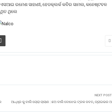
ଆଇବି ଏସଆଇ ରମେଶ ସାହାଣୀ, ହେଡକ୍ଲର୍କ କବିର ସାମଲ, କନେଷ୍ଟବଳ
୍ଥିତ ଥିଲେ
NEXT POS
ର
ଆନ୍ଧ୍ର କୁ ବାଲି ଚୋରା ଚାଲାଣ : ଛଅ ବାଲି ବୋଝେଇ ଟ୍ରକ ଜବତ, ଡ୍ରାଇଭର 