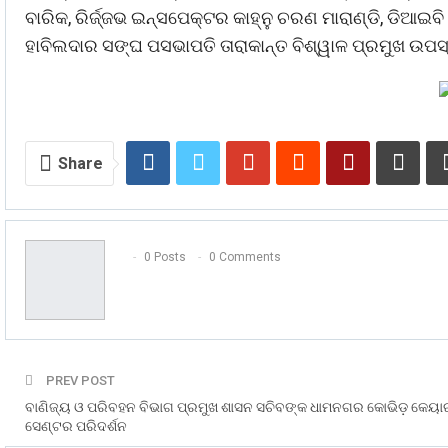
ବାରିକ, ରିର୍ଜ୍ଜଭ ଇନ୍ସପେକ୍ଟର କାହ୍ନୁ ଚରଣ ମାରାଣ୍ଡି, ଡି
ହାବିଲଦାର ସଙ୍ଘ ପସଭାପତି ତାରାକାନ୍ତ ବିଶ୍ୱାଳ ପ୍ରମୁଖ ଉପସ
Share
0 Posts
0 Comments
PREV POST
ବାଣିଜ୍ୟ ଓ ପରିବହନ ବିଭାଗ ପ୍ରମୁଖ ଶାସନ ସଚିବଙ୍କ ଧାମନଗର କୋଭିଡ଼ କେୟା
ସେଣ୍ଟର ପରିଦର୍ଶନ