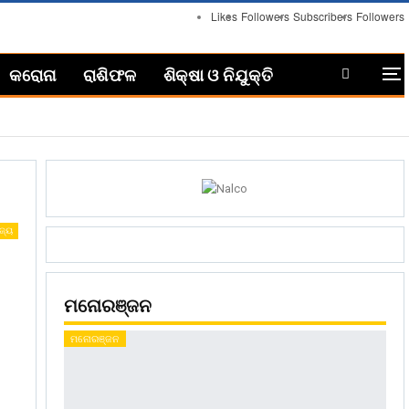
Likes
Followers
Subscribers
Followers
କରୋନା
ରାଶିଫଳ
ଶିକ୍ଷା ଓ ନିଯୁକ୍ତି
ଜ୍ୟ
ମନୋରଞ୍ଜନ
ମନୋରଞ୍ଜନ