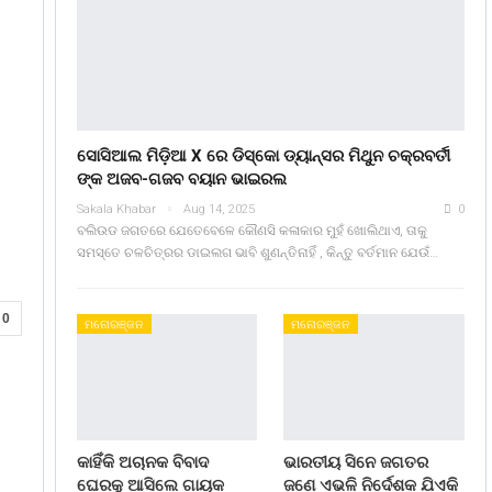
ସୋସିଆଲ ମିଡ଼ିଆ X ରେ ଡିସ୍କୋ ଡ୍ୟାନ୍ସର ମିଥୁନ ଚକ୍ରବର୍ତୀ
ଙ୍କ ଅଜବ-ଗଜବ ବୟାନ ଭାଇରଲ
Sakala Khabar
Aug 14, 2025
0
ବଲିଉଡ ଜଗତରେ ଯେତେବେଳେ କୌଣସି କଳାକାର ମୁହଁ ଖୋଲିଥାଏ, ତାକୁ
ସମସ୍ତେ ଚଳଚିତ୍ରର ଡାଇଲଗ ଭାବି ଶୁଣନ୍ତିନାହିଁ , କିନ୍ତୁ ବର୍ତମାନ ଯେଉଁ…
0
ମନୋରଞ୍ଜନ
ମନୋରଞ୍ଜନ
କାହିଁକି ଅଚାନକ ବିବାଦ
ଭାରତୀୟ ସିନେ ଜଗତର
ଘେରକୁ ଆସିଲେ ଗାୟକ
ଜଣେ ଏଭଳି ନିର୍ଦେଶକ ଯିଏକି