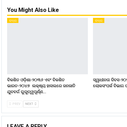
You Might Also Like
ରାଜ୍ୟ
ରାଜ୍ୟ
ବିକଶିତ ଓଡ଼ିଶା-୨୦୩୬ ଏବଂ ବିକଶିତ
ସ୍ୱାଧୀନତା ଦିବସ-୨୦
ଭାରତ-୨୦୪୭ ଲକ୍ଷ୍ୟ ହାସଲରେ ଜନଜାତି
ଲୋକସଂପର୍କ ବିଭାଗ ପ
ଯୁବବର୍ଗ ଗୁରୁତ୍ୱପୂର୍ଣ୍ଣ…
PREV
NEXT
LEAVE A REPLY