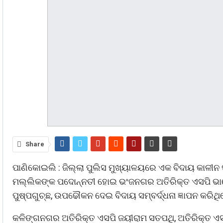
Share
ପାଣିକୋଇଲି : ଜିଲ୍ଲା ପୁଲିସ ମୁଖ୍ୟାଳୟରେ ଏକ ବିଦାୟ କାଳୀନ ସ
ମଲ୍ଲିକଙ୍କ ପଦୋନ୍ନତୀ ହୋଇ ଭଂଜନଗର ଅତିରିକ୍ତ ଏସପି ଭାବେ 
ପୁଷ୍ପଗୁଚ୍ଛ, ଉପଢୌକନ ଦେଇ ବିଦାୟ ସମ୍ବର୍ଦ୍ଧନା ଜ୍ଞାପନ କରିଥି
କଳିଙ୍ଗନଗର ଅତିରିକ୍ତ ଏସପି ଜୟୀରାମ ସତପଥି, ଅତିରିକ୍ତ ଏସପ