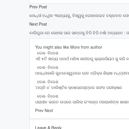
Prev Post
ମୋନ୍ଥl ମନ୍ଥିବ ୩ରାଜ୍ୟକୁ, ବିଶ୍ୱକୁ ଦୋହଲେଇବ ଚକ୍ରବାତ ତୋଫ
Next Post
ବାଲିଗୁଡା ରେ କୋହଲା ପାଗ ସାଙ୍ଗକୁ ଝିପି ଝିପି ବର୍ଷା ଅବ୍ୟାହତ :
You might also like
More from author
ଦେଶ- ବିଦେଶ
ଏହି ୫ଟି ଖାଦ୍ୟ ପଦାର୍ଥ ମଣିଷ ଶରୀରରୁ କ୍ୟାଲସିୟମ କୁ କରି
ଦେଶ- ବିଦେଶ
ଆସନ୍ତାକାଲି ଭୁବନେଶ୍ୱରରେ ହେବ ବ୍ରିକ୍ସ ଶିକ୍ଷା ମନ୍ତ୍
ଦେଶ- ବିଦେଶ
‘ଅଗ୍ନି-୪’ ବାଲିଷ୍ଟିକ କ୍ଷେପଣାସ୍ତ୍ରର ସଫଳ ପରୀକ୍ଷଣ
ଦେଶ- ବିଦେଶ
ପରାଧୀନ ଭାରତ ଉପରେ ଚାଲିଲା ଇଂଲଣ୍ଡ ମହାରାଣୀଙ୍କ ଶାସନ
Prev
Next
Leave A Reply