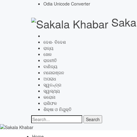
Odia Unicode Converter
Saka
ଦେଶ- ବିଦେଶ
ରାଜ୍ୟ
ଖେଳ
ରାଜନୀତି
ବାଣିଜ୍ୟ
ମନୋରଞ୍ଜନ
ଅପରାଧ
ସ୍ୱତନ୍ତ୍ର
ସ୍ୱାସ୍ଥ୍ୟ
କରୋନା
ରାଶିଫଳ
ଶିକ୍ଷା ଓ ନିଯୁକ୍ତି
Home