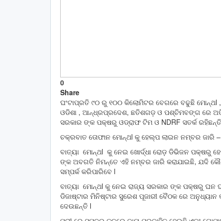
0
Share
ଘଂଟାପ୍ରତି ୯୦ ରୁ ୧୦୦ କିଲୋମିଟର ବେଗରେ ବଢୁଛି ମୋନ୍ଥl , ଆ
ଓଡିଶା , ଆନ୍ଧ୍ରପ୍ରଦେଶ, ଛତିଶଗଡ଼ ଓ ପଶ୍ଚିମବଙ୍ଗ ରେ ଅତି ପ୍
ସରକାର ଙ୍କ ପକ୍ଷରୁ ଓଡ୍ରାଫ ଟିମ ଓ NDRF ସତର୍କ ରହିଛନ୍ତି
ଚକ୍ରବାତ ତୋଫାନ ମୋନ୍ଥl କୁ ହେଲ୍ପ ଲାଇନ ନମ୍ବର ଜାରି –
ବାତ୍ୟା ମୋନ୍ଥl କୁ ନେଇ ଖୋର୍ଦ୍ଧା ରୋଡ଼ ଡିଭିଜନ ପକ୍ଷରୁ
ଙ୍କ ଅବଗତି ନିମନ୍ତେ ଏହି ନମ୍ବର ଜାରି କରାଯାଇଛି, ଯଦି କୌ
ସମ୍ପର୍କ କରିପାରିବେ l
ବାତ୍ୟା ମୋନ୍ଥl କୁ ନେଇ ରାଜ୍ୟ ସରକାର ଙ୍କ ପକ୍ଷରୁ ଘନ ଘ
ଡିଜାଷ୍ଟାର ମିନିଷ୍ଟାର ସୁରେଶ ପୂଜାରୀ ବୈଠକ ରେ ଅନୁଧ୍ୟାନ କ
ଦେଉଛନ୍ତି l
ପୁରୀ ରେ ସମୁଦ୍ର କୂଳରେ ବାୟୁ ପ୍ରବାହିତ ହେଉଛି ଏବଂ ଗୋପ