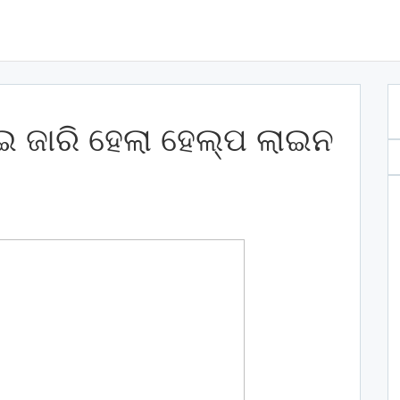
ଇ ଜାରି ହେଲା ହେଲ୍ପ ଲାଇନ