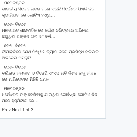
ମନୋରଞ୍ଜନ
ଭାରତୀୟ ସିନେ ଜଗତର ଜଣେ ଏଭଳି ନିର୍ଦେଶକ ଯିଏକି ନିଜ
କ୍ୟାରିଅର ରେ ଗୋଟିଏ ମଧ୍ୟ…
ଦେଶ- ବିଦେଶ
ମହାଭାରତ ଧାରାବାହିକ ରେ କର୍ଣ୍ଣ ଚରିତ୍ରରେ ଅଭିନୟ
କରୁଥିବା ପଙ୍କଜ ଧୀର ୬୮ ବର୍ଷ…
ଦେଶ- ବିଦେଶ
ଦୀପାବଳିରେ ଶେଷ ନିଶ୍ୱାସ ତ୍ୟାଗ କଲେ ପ୍ରସିଦ୍ଧ ବଲିଉଡ
ଅଭିନେତା ଅସରାନି
ଦେଶ- ବିଦେଶ
ବଲିଉଡ କଳାକାର ଓ ବିଜେପି ସାଂସଦ ରବି କିଶନ ଙ୍କୁ ଜୀବନ
ରେ ମାରିଦେବାର ମିଳିଛି ଧମକ
ମନୋରଞ୍ଜନ
ଧର୍ମେନ୍ଦ୍ର ଙ୍କୁ ଦେଖିବାକୁ ଯାଇଥିବା ଗୋବିନ୍ଦା ଗୋଟିଏ ଦିନ
ପରେ ହସ୍ପିଟାଲ ରେ…
Prev
Next
1 of 2