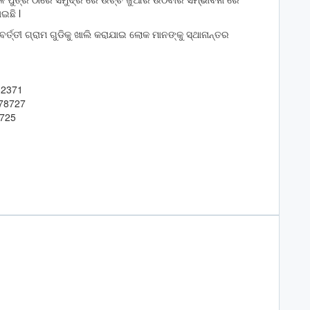
ଇଛି l
୍ତ୍ତୀ ଗ୍ରାମ ଗୁଡିକୁ ଖାଲି କରାଯାଇ ଲୋକ ମାନଙ୍କୁ ସ୍ଥାନାନ୍ତର
82371
978727
8725