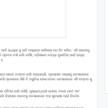
ଜି ସନ୍ଧ୍ୟା ରୁ ରାତି ମଧ୍ୟରେ କାକିନାଡ଼ା ରେ ହିଟ କରିବ, ଏହି କାରଣରୁ
ରବଳ ବର୍ଷ ଜାରି ରହିଛି, ଓଡ଼ିଶାରେ ବାତ୍ୟା ମୁକାବିଲା ପାଇଁ ରାଜ୍ୟ
 L
 ହେଲ୍ପ ଲାଇନ ନମ୍ବର ଜାରି କରାଯାଇଛି, ପ୍ରଶାସନ ପକ୍ଷରୁ ଜନସାଧାରଣ
ଣସି ପ୍ରକାରର କିଛି ବି ଅସୁବିଧା ହେଲା ତେବେ ଜନସାଧାରଣ ଏହି ନମ୍ବର କୁ
ନ ବୈଠକ ଜାରି ରହିଛି, ମୁଖ୍ୟମନ୍ତ୍ରୀ ମୋହନ ଚରଣ ମାଝୀ ଏବଂ
ରି ଜିଲାପାଳ ମାନଙ୍କୁ ଜନସାଧାରଣ ଙ୍କ ସୁରକ୍ଷା ପାଇଁ ନିର୍ଦେଶ
ାଳ ପୁତ୍ର ଠାରେ ସମୁଦ୍ର ରେ ଉଚ୍ଚ ଜୁଆର ଉଠିବାର ସମ୍ଭାବନା ରେ