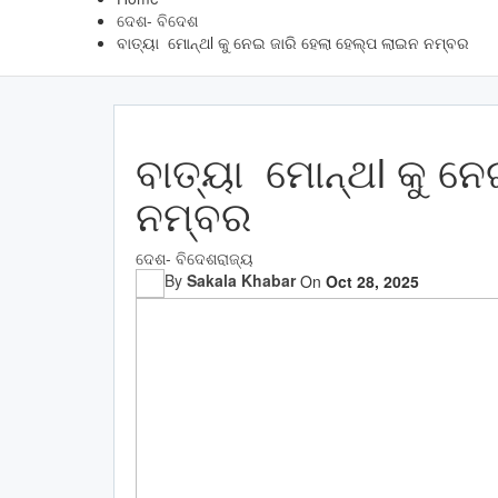
ଦେଶ- ବିଦେଶ
ବାତ୍ୟା ମୋନ୍ଥl କୁ ନେଇ ଜାରି ହେଲା ହେଲ୍ପ ଲାଇନ ନମ୍ବର
ବାତ୍ୟା ମୋନ୍ଥl କୁ ନେ
ନମ୍ବର
ଦେଶ- ବିଦେଶ
ରାଜ୍ୟ
By
Sakala Khabar
On
Oct 28, 2025