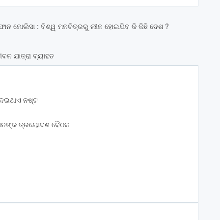
ାନ ମୋଲିସା : ବିଶ୍ୱ ମନଚିତ୍ରରୁ ଲୀନ ହୋଇଯିବ କି କିଛି ଦେଶ ?
 ଜୀବନ ଯାତ୍ରା ବ୍ୟାହତ
 ଦେଇଥାଏ ନଷ୍ଟ
ରୀମାନଙ୍କ ତ୍ରୟୋଦଶ ବୈଠକ