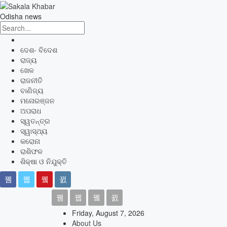
Odisha news
ଦେଶ- ବିଦେଶ
ରାଜ୍ୟ
ଖେଳ
ରାଜନୀତି
ବାଣିଜ୍ୟ
ମନୋରଞ୍ଜନ
ଅପରାଧ
ସ୍ୱତନ୍ତ୍ର
ସ୍ୱାସ୍ଥ୍ୟ
କରୋନା
ରାଶିଫଳ
ଶିକ୍ଷା ଓ ନିଯୁକ୍ତି
Friday, August 7, 2026
About Us