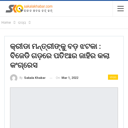
Home
ରାଜ୍ୟ
କ୍ରୀଡା ମନ୍ତ୍ରୀଙ୍କୁ ବଡ଼ ଝଟକା :
ବିଜେଡି ଗଡ଼ରେ ପତିଆର ଜାହିର କଲା
କଂଗ୍ରେସ
ରାଜ୍ୟ
On
Mar 1, 2022
By
Sakala Khabar