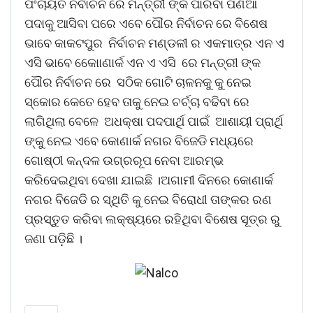
ପଂଚାୟତ ନିର୍ବାଚନ ରେ ମନ୍ତ୍ରୀ ଙ୍କ ପାରିବା ପଣିଆ
ପଦାକୁ ଆସିବା ପରେ ଏବେ ପୌର ନିର୍ବାଚନ ରେ ବିଶେଷ
ଭାବେ କାକଟପୁର ନିର୍ବାଚନ ମଣ୍ଡଳୀ ର ଏକମାତ୍ର ଏନ ଏ
ଏସି ଭାବେ କୋୋଣାର୍କ ଏନ ଏ ଏସି ରେ ମନ୍ତ୍ରୀ ଙ୍କ
ପୌର ନିର୍ବାଚନ ରେ ସଠିକ ଗୋଟି ଚାଳନକୁ କୁ ନେଇ
ସ୍କୋର କେତେ ହେବ ତାକୁ ନେଇ ଚର୍ଚ୍ଚା ବଢିବା ରେ
ଲାଗିଥିଲା ବେଳେ ଅଧକ୍ଷା ପଦପାର୍ଥି ପାଇଁ ଆଶାୟୀ ପ୍ରାର୍ଥି
ଙ୍କୁ ନେଇ ଏବେ କୋଣାର୍କ ନଗର ବିଜେଡି ମଧ୍ୟରେ
ଗୋଷ୍ଠୀ କନ୍ଦଳ ଉଗ୍ରରୂପ ନେବା ଆରମ୍ଭ
କରିଦେଇଥିବା ଦେଖା ଯାଇଛି ।ଅଗାମୀ ଦିନରେ କୋଣାର୍କ
ନଗର ବିଜେଡି ର ସ୍ଥିତି କୁ ନେଇ ବିରୋଧୀ ତାଙ୍କର ରଣ
ପ୍ରସ୍ତୁତ କରିବା ଲକ୍ଷ୍ୟରେ ରହିଥିବା ବିଶେଷ ସୂତ୍ର ରୁ
ଜଣା ପଡ଼ିଛି ।