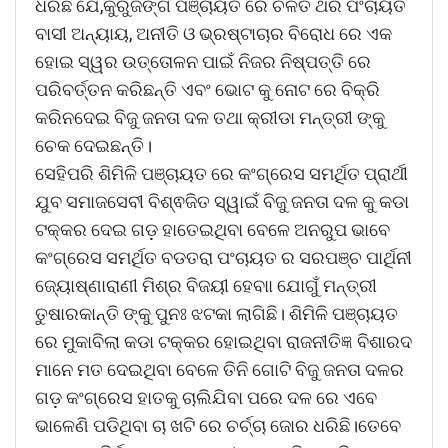
ଧରିଛି ଯେ,କୁରୁଜଙ୍ଗ ପଞ୍ଚାୟତ ରେ ଚଳିତ ଥର ପଂଚାୟତ
ବାସୀ ଅନ୍ୟାୟ, ଅନୀତି ଓ ଭ୍ରଷ୍ଟାଚାର ବିରୋଧ ରେ ଏକ
ହୋଇ ସ୍ୱର ଉତ୍ତୋଳନ ପାଇଁ ନିଜର ନିଷ୍ପତ୍ତି ରେ
ପରିବର୍ତ୍ତନ କରିଛନ୍ତି ଏବଂ ଭୋଟ କୁ ନୋଟ ରେ ବିକ୍ରି
କରିନଦେଇ ବିଜୁ ଜନତା ଦଳ ତଥା କ୍ରୀଡା ମନ୍ତ୍ରୀ ଙ୍କୁ
ଚେକ ଦେଇଛନ୍ତି।
ସେହିପରି ଶିମିଳି ପଞ୍ଚାୟତ ରେ କଂଗ୍ରେସ ସମର୍ଥିତ ପ୍ରାର୍ଥୀ
ଯୁବ ସମାଜସେବୀ ବିଶ୍ଵଜିତ ସ୍ୱାଇଁ ବିଜୁ ଜନତା ଦଳ କୁ କଡା
ଟକ୍କର ଦେଇ ଗଡ଼ ହାତେଇଥିବା ବେଳେ ଅନରୁପ ଭାବେ
କଂଗ୍ରେସ ସମର୍ଥିତ ବଡତରା ପଂଚାୟତ ର ସରପଞ୍ଚ ପାର୍ଥିନୀ
ଜ୍ୟୋଷ୍ଣାରାଣୀ ମିଶ୍ର ବିଜୟୀ ହେବାା ଯୋଗୁଁ ମନ୍ତ୍ରୀ
ତୁଷାରକାନ୍ତି ଙ୍କୁ ପୁନଃ ଝଟକା ଲାଗିଛି। ଶିମିଳି ପଞ୍ଚାୟତ
ରେ ମୁକାବିଲା କଡା ଟକ୍କର ହୋଇଥିବା ରାଜନୀତିଜ୍ଞ ବିଶାରଦ
ମାନେ ମତ ଦେଇଥିବା ବେଳେ ତିନି ଗୋଟି ବିଜୁ ଜନତା ଦଳର
ଗଡ଼ କଂଗ୍ରେସ ହାତକୁ ଚାଲିଯିବା ପରେ ଦଳ ରେ ଏବେ
ଭାଳେଣି ପଡିଥିବା ଚା ଖଟି ରେ ଚର୍ଚ୍ଚା ଜୋର ଧରିଛି।ତେବେ