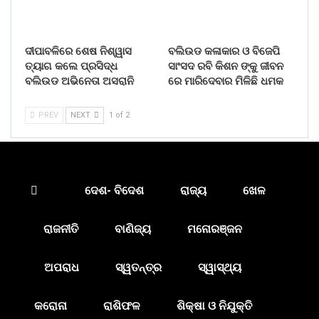
ଦୀପାବଳିରେ ଶେଷ ନିଶ୍ୱାସ
ବଲିଉଡ କଳାକାର ଓ ବିଜେପି
ତ୍ୟାଗ କଲେ ପ୍ରସିଦ୍ଧ
ସାଂସଦ ରବି କିଶନ ଙ୍କୁ ଜୀବନ
ବଲିଉଡ ଅଭିନେତା ଅସରାନି
ରେ ମାରିଦେବାର ମିଳିଛି ଧମକ
PREV
NEXT
1 of 2
ଦେଶ- ବିଦେଶ
ରାଜ୍ୟ
ଖେଳ
ରାଜନୀତି
ବାଣିଜ୍ୟ
ମନୋରଞ୍ଜନ
ଅପରାଧ
ସ୍ୱତନ୍ତ୍ର
ସ୍ୱାସ୍ଥ୍ୟ
କରୋନା
ରାଶିଫଳ
ଶିକ୍ଷା ଓ ନିଯୁକ୍ତି