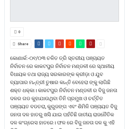
0
Share
କୋଣାର୍କ:-୦୧/୦୩ ଚଳିତ ତ୍ରି ସ୍ତରୀୟ ପଞ୍ଚାୟତ
ନିର୍ବାଚନ ରେ କାକଟପୁର ନିର୍ବାଚନ ମଣ୍ଡଳୀ ରେ ସ୍ଥାନୀୟ
ବିଧାୟକ ତଥା ରାଜ୍ୟ ସରକାରଙ୍କ କ୍ରୀଡ଼ା ଓ ଯୁବ
ବ୍ୟାପାର ମନ୍ତ୍ରୀ ତୁଷାର କାନ୍ତି ବେହେରା ଙ୍କୁ ଲାଗିଛି
ଶକ୍ତ ଧକ୍କା। କାକଟପୁର ନିର୍ବାଚନ ମଣ୍ଡଳୀ ର ବିଜୁ ଜନତା
ଦଳର ଗଡ କୁହାଯାଉଥିବା ତିନି ପ୍ରମୁଖ ଓ ଚର୍ଚ୍ଚିତ
ପଞ୍ଚାୟତ ବଡତରା, କୁରୁଜଙ୍ଗ ଏବଂ ଶିମିଳି ପଞ୍ଚାୟତ ବିଜୁ
ଜନତା ଦଳ ହାତରୁ ଖସି ଯାଇ ପହଁଚିଛି ଜାତୀୟ ରାଜନୈତିକ
ଦଳ କଂଗ୍ରେସ ହାତରେ। ଫଳ ରେ ବିଜୁ ଜନତା ଦଳ କୁ ଏହି