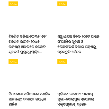
ରାଜ୍ୟ
ରାଜ୍ୟ
ବିକଶିତ ଓଡ଼ିଶା-୨୦୩୬ ଏବଂ
ସ୍ୱାଧୀନତା ଦିବସ-୨୦୨୬ ପାଳନ
ବିକଶିତ ଭାରତ-୨୦୪୭
ସଂପର୍କରେ ସୂଚନା ଓ
ଲକ୍ଷ୍ୟ ହାସଲରେ ଜନଜାତି
ଲୋକସଂପର୍କ ବିଭାଗ ପକ୍ଷରୁ
ଯୁବବର୍ଗ ଗୁରୁତ୍ୱପୂର୍ଣ୍ଣ…
ପ୍ରସ୍ତୁତି ବୈଠକ
ରାଜ୍ୟ
ରାଜ୍ୟ
ବିଧାନସଭା ପରିସରରେ ପଣ୍ଡିତ
ପୂର୍ବତଟ ରେଳପଥ ପକ୍ଷରୁ
ନୀଳକଣ୍ଠ ଦାସଙ୍କ ଜୟନ୍ତୀ
ପୁରୀ–ସୋଲାପୁର ସ୍ପେଶାଲ୍
ପାଳିତ
ଏକ୍ସପ୍ରେସ୍ ଟ୍ରେନ