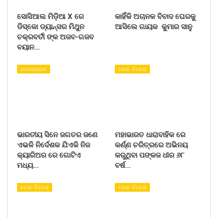
ସୋସିଆଲ ମିଡ଼ିଆ X ରେ
କାହିଁକି ଅଚାନକ ବିବାଦ ଘେରକୁ
ଡିସ୍କୋ ଡ୍ୟାନ୍ସର ମିଥୁନ
ଆସିଲେ ଗାୟକ କୁମାର ସାନୁ
ଚକ୍ରବର୍ତୀ ଙ୍କ ଅଜବ-ଗଜବ
ବୟାନ…
ମନୋରଞ୍ଜନ
ଦେଶ- ବିଦେଶ
ଭାରତୀୟ ସିନେ ଜଗତର ଜଣେ
ମହାଭାରତ ଧାରାବାହିକ ରେ
ଏଭଳି ନିର୍ଦେଶକ ଯିଏକି ନିଜ
କର୍ଣ୍ଣ ଚରିତ୍ରରେ ଅଭିନୟ
କ୍ୟାରିଅର ରେ ଗୋଟିଏ
କରୁଥିବା ପଙ୍କଜ ଧୀର ୬୮
ମଧ୍ୟ…
ବର୍ଷ…
ଦେଶ- ବିଦେଶ
ଦେଶ- ବିଦେଶ