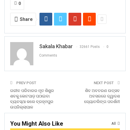
0
Share
Sakala Khabar
32661 Posts
0
Comments
PREV POST
NEXT POST
ଗରୀବ ପରିବାରର ମୃତ ଶିଶୁର
ଶିବ ଅବତରଣ ଉତ୍ସବ
ଶବକୁ କୋଟପାଡ଼ ପଠାଇବା
ଅବସରରେ ଦ୍ୱାଦଶ
ବ୍ୟବସ୍ଥା କଲେ ବ୍ରହ୍ମପୁର
ଜ୍ୟୋତଲିଙ୍ଗ ପଦର୍ଶନୀ
ଉପଜିଲ୍ଲାପାଳ
You Might Also Like
All