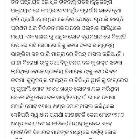
ତିନି ପଞ୍ଚାୟତ ରେ ଧୂଳି ଚାଟିବାକୁ ପଡିଛି।କୁରୁଜଙ୍ଗ
ପଞ୍ଚାୟତ ରେ କଂଗ୍ରେସ ସମର୍ଥିତ ପ୍ରାର୍ଥୀନି ଭାବେ ନୂଆ
କରି ପ୍ରାର୍ଥୀ ହୋଇଥିବା କୋଭିଡ ଯୋଦ୍ଧା ରୂପାଲି କାଣ୍ଡି
ପ୍ରଥମ ଥର ନିର୍ବାଚନ ମଇଦାନରେ ଓଲ୍ହାଇ ଆସିଥିଲେ
ମଧ୍ୟ ଏକ ହଜାର ରୁ ଅଧିକ ଭୋଟ ବ୍ୟବଧାନ ରେ ବିଜେଡି
ଗଡ଼ ରେ ପସି ସେଠାରେ ବିଜୁ ଜନତା ଦଳର ସାମ୍ରାଜ୍ୟ
ଭାଙ୍ଗିବା ସହ ଭାରି ମାତ୍ରା ରେ ବିଜୟ ହାସଲ କରିଛନ୍ତି।
ଯାହା ବିରୋଧୀ ଙ୍କୁ ତଥା ବିଜୁ ଜନତା ଦଳ କୁ ଶକ୍ତ ଝଟକା
ଲାଗିଥିଲା ବେଳେ ସ୍ଥାନୀୟ ବିଧାୟକ ଙ୍କୁ ଦେଇଛି ବଡ଼
ଚକମା।କୁରୁଜଙ୍ଗ ପଂଚାୟତ ର ବିଭିନ୍ନ ୱାର୍ଡ ରୁ କଂଗ୍ରେସ
ରୁ ରୂପାଲି ମୋଟ ୨୭୪୪ ଖଣ୍ଡ ଭୋଟ ହାସଲ କରିଥିବା
ବେଳେ ବିଜୁ ଜନତା ଦଳ ସମର୍ଥିତ ପ୍ରାର୍ଥୀ ଭାବେ ଉପମା
ମହାରି ମୋଟ ୧୬୫୪ ଖଣ୍ଡ ଭୋଟ ହାସଲ କରିଥିଲେ
ସେହିପରି ସ୍ୱାଧୀନ ପ୍ରାର୍ଥୀ ଗୀତାଞ୍ଜଳି ଜେନା ମୋଟ ୧୨୮୦
ଖଣ୍ଡ ଭୋଟ ଦଖଲ କରିଛନ୍ତି।ଯାହାକୁ ନେଇ ଏବେ
ରାଜନୀତିଜ୍ଞ ବିଶାରଦ ମାନଙ୍କ ମଧ୍ୟରେ ଚର୍ଚ୍ଚା ଜୋର