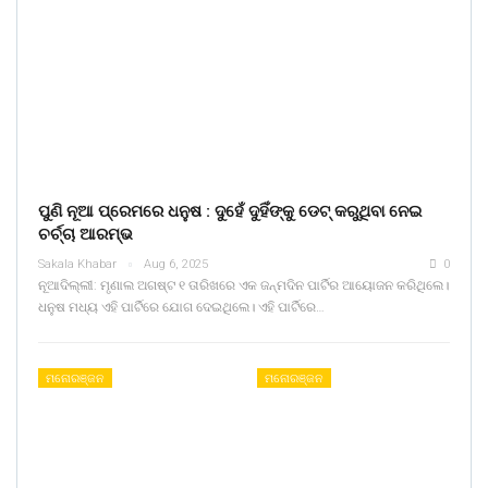
ପୁଣି ନୂଆ ପ୍ରେମରେ ଧନୁଷ : ଦୁହେଁ ଦୁହିଁଙ୍କୁ ଡେଟ୍ କରୁଥିବା ନେଇ
ଚର୍ଚ୍ଚା ଆରମ୍ଭ
Sakala Khabar
Aug 6, 2025
0
ନୂଆଦିଲ୍ଲୀ: ମୃଣାଲ ଅଗଷ୍ଟ ୧ ତାରିଖରେ ଏକ ଜନ୍ମଦିନ ପାର୍ଟିର ଆୟୋଜନ କରିଥିଲେ।
ଧନୁଷ ମଧ୍ୟ ଏହି ପାର୍ଟିରେ ଯୋଗ ଦେଇଥିଲେ। ଏହି ପାର୍ଟିରେ…
ମନୋରଞ୍ଜନ
ମନୋରଞ୍ଜନ