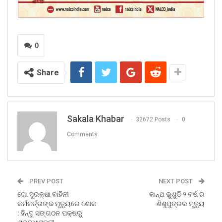
0
Share
Sakala Khabar
32672 Posts
0
Comments
PREV POST
NEXT POST
ଗୋ ସୁରକ୍ଷା ବାହିନୀ
କାନ୍ଥ ଭୁଶୁଡି ୨ ବର୍ଷ ର
କର୍ମକର୍ତ୍ତାଙ୍କ ମୃତ୍ୟୁରେ ଶୋକ
ଶିଶୁପୁତ୍ରର ମୃତ୍ୟୁ
: ହିନ୍ଦୁ ସଙ୍ଗଠନ ପକ୍ଷରୁ