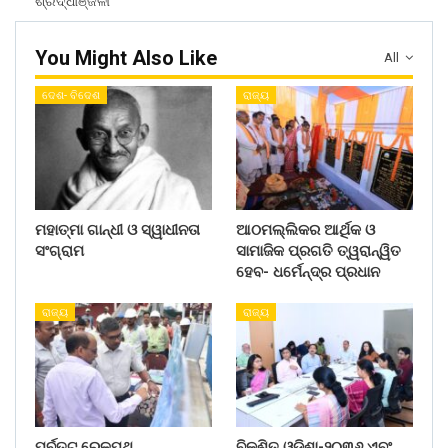
ଶ୍ରଦ୍ଧାଞ୍ଜଳୀ
You Might Also Like
All
ଦେଶ- ବିଦେଶ
ରାଜ୍ୟ
ମହାତ୍ମା ଗାନ୍ଧୀ ଓ ସ୍ୱାଧୀନତା
ଆଠମଲ୍ଲିକର ଆର୍ଥିକ ଓ
ସଂଗ୍ରାମ
ସାମାଜିକ ପ୍ରଗତି ତ୍ୱରାନ୍ୱିତ
ହେବ- ଧର୍ମେନ୍ଦ୍ର ପ୍ରଧାନ
ରାଜ୍ୟ
ରାଜ୍ୟ
ପୂର୍ବତଟ ରେଳପଥ
ବିକଶିତ ଓଡ଼ିଶା-୨୦୩୬ ଏବଂ