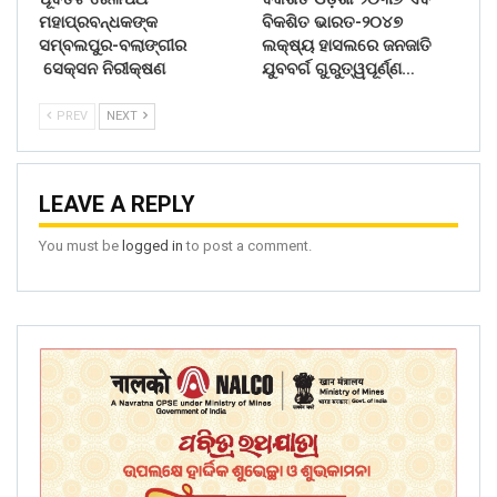
ମହାପ୍ରବନ୍ଧକଙ୍କ
ବିକଶିତ ଭାରତ-୨୦୪୭
ସମ୍ବଲପୁର-ବଲାଙ୍ଗୀର
ଲକ୍ଷ୍ୟ ହାସଲରେ ଜନଜାତି
ସେକ୍ସନ ନିରୀକ୍ଷଣ
ଯୁବବର୍ଗ ଗୁରୁତ୍ୱପୂର୍ଣ୍ଣ…
PREV
NEXT
LEAVE A REPLY
You must be
logged in
to post a comment.