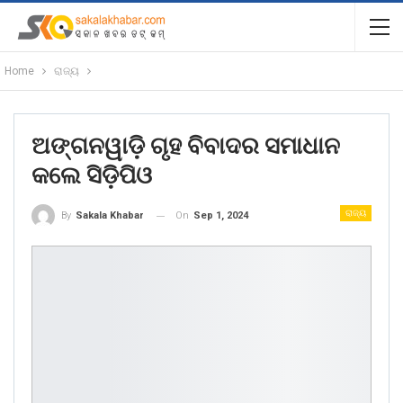
Home
ରାଜ୍ୟ
ଅଙ୍ଗନୱାଡ଼ି ଗୃହ ବିବାଦର ସମାଧାନ
କଲେ ସିଡ଼ିପିଓ
ରାଜ୍ୟ
On
Sep 1, 2024
By
Sakala Khabar