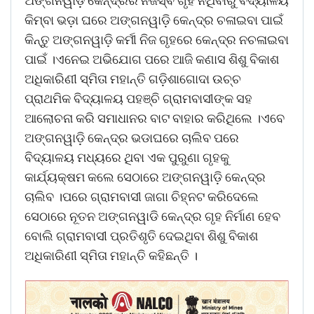
ଅଙ୍ଗନୱାଡ଼ି କେନ୍ଦ୍ରର ନିଜସ୍ଵ ଗୃହ ନଥିବାରୁ ବିଦ୍ୟାଳୟ
କିମ୍ବା ଭଡ଼ା ଘରେ ଅଙ୍ଗନୱାଡ଼ି କେନ୍ଦ୍ର ଚଳାଇବା ପାଇଁ
କିନ୍ତୁ ଅଙ୍ଗନୱାଡ଼ି କର୍ମୀ ନିଜ ଗୃହରେ କେନ୍ଦ୍ର ନଚଳାଇବା
ପାଇଁ ।ଏନେଇ ଅଭିଯୋଗ ପରେ ଆଜି କଣାସ ଶିଶୁ ବିକାଶ
ଅଧିକାରିଣୀ ସ୍ମିତା ମହାନ୍ତି ଗଡ଼ିଶାଗୋଦା ଉଚ୍ଚ
ପ୍ରାଥମିକ ବିଦ୍ୟାଳୟ ପହଞ୍ଚି ଗ୍ରାମବାସୀଙ୍କ ସହ
ଆଲୋଚନା କରି ସମାଧାନର ବାଟ ବାହାର କରିଥିଲେ ।ଏବେ
ଅଙ୍ଗନୱାଡ଼ି କେନ୍ଦ୍ର ଭଡାଘରେ ଚାଲିବ ପରେ
ବିଦ୍ୟାଳୟ ମଧ୍ୟରେ ଥିବା ଏକ ପୁରୁଣା ଗୃହକୁ
କାର୍ଯ୍ୟକ୍ଷମ କଲେ ସେଠାରେ ଅଙ୍ଗନୱାଡ଼ି କେନ୍ଦ୍ର
ଚାଲିବ ।ପରେ ଗ୍ରାମବାସୀ ଜାଗା ଚିହ୍ନଟ କରିଦେଲେ
ସେଠାରେ ନୂତନ ଅଙ୍ଗନୱାଡି କେନ୍ଦ୍ର ଗୃହ ନିର୍ମାଣ ହେବ
ବୋଲି ଗ୍ରାମବାସୀ ପ୍ରତିଶୃତି ଦେଇଥିବା ଶିଶୁ ବିକାଶ
ଅଧିକାରିଣୀ ସ୍ମିତା ମହାନ୍ତି କହିଛନ୍ତି ।