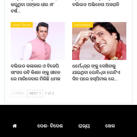
କରୁଥିବା ପଙ୍କଜ ଧୀର ୬୮
ବଲିଉଡ ଅଭିନେତା ଅସରାନି
ବର୍ଷ…
ଦେଶ- ବିଦେଶ
ମନୋରଞ୍ଜନ
ବଲିଉଡ କଳାକାର ଓ ବିଜେପି
ଧର୍ମେନ୍ଦ୍ର ଙ୍କୁ ଦେଖିବାକୁ
ସାଂସଦ ରବି କିଶନ ଙ୍କୁ ଜୀବନ
ଯାଇଥିବା ଗୋବିନ୍ଦା ଗୋଟିଏ
ରେ ମାରିଦେବାର ମିଳିଛି ଧମକ
ଦିନ ପରେ ହସ୍ପିଟାଲ ରେ…
PREV
NEXT
1 of 2
ଦେଶ- ବିଦେଶ
ରାଜ୍ୟ
ଖେଳ