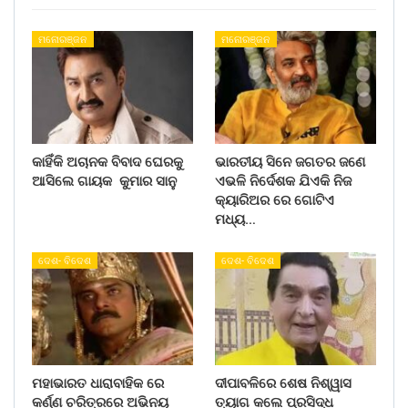
ମନୋରଞ୍ଜନ
ମନୋରଞ୍ଜନ
କାହିଁକି ଅଚାନକ ବିବାଦ ଘେରକୁ
ଭାରତୀୟ ସିନେ ଜଗତର ଜଣେ
ଆସିଲେ ଗାୟକ କୁମାର ସାନୁ
ଏଭଳି ନିର୍ଦେଶକ ଯିଏକି ନିଜ
କ୍ୟାରିଅର ରେ ଗୋଟିଏ
ମଧ୍ୟ…
ଦେଶ- ବିଦେଶ
ଦେଶ- ବିଦେଶ
ମହାଭାରତ ଧାରାବାହିକ ରେ
ଦୀପାବଳିରେ ଶେଷ ନିଶ୍ୱାସ
କର୍ଣ୍ଣ ଚରିତ୍ରରେ ଅଭିନୟ
ତ୍ୟାଗ କଲେ ପ୍ରସିଦ୍ଧ