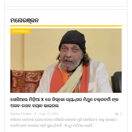
ମନୋରଞ୍ଜନ
ମନୋରଞ୍ଜନ
ସୋସିଆଲ ମିଡ଼ିଆ X ରେ ଡିସ୍କୋ ଡ୍ୟାନ୍ସର ମିଥୁନ ଚକ୍ରବର୍ତୀ ଙ୍କ
ଅଜବ-ଗଜବ ବୟାନ ଭାଇରଲ
Sakala Khabar
Aug 14, 2025
0
ବଲିଉଡ ଜଗତରେ ଯେତେବେଳେ କୌଣସି କଳାକାର ମୁହଁ ଖୋଲିଥାଏ, ତାକୁ ସମସ୍ତେ
ଚଳଚିତ୍ରର ଡାଇଲଗ ଭାବି ଶୁଣନ୍ତିନାହିଁ , କିନ୍ତୁ ବର୍ତମାନ ଯେଉଁ…