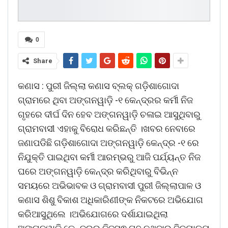
0
Share
କଣାସ : ପୁରୀ ଜିଲ୍ଲା କଣାସ ବ୍ଲକ୍ ଗଡ଼ିଶାଗୋଦା
ଗ୍ରାମରେ ଥିବା ଅଙ୍ଗନୱାଡ଼ି -୧ କେନ୍ଦ୍ରର କର୍ମୀ ନିଜ
ଗୃହରେ ଦୀର୍ଘ ଦିନ ହେବ ଅଙ୍ଗନୱାଡ଼ି ଚଳାଇ ଆସୁଥିବାରୁ
ଗ୍ରାମବାସୀ ଏହାକୁ ବିରୋଧ କରିଛନ୍ତି ।ଖବର ନେବାରେ
ଜଣାପଡିଛି ଗଡ଼ିଶାଗୋଦା ଅଙ୍ଗନୱାଡ଼ି କେନ୍ଦ୍ର -୧ ରେ
ନିଯୁକ୍ତି ପାଇଥିବା କର୍ମୀ ଆରମ୍ଭରୁ ଆଜି ପର୍ଯ୍ୟନ୍ତ ନିଜ
ଘରେ ଅଙ୍ଗନୱାଡ଼ି କେନ୍ଦ୍ର କରିଥିବାରୁ ବିଭିନ୍ନ
ସମୟରେ ଅଭିଭାବକ ଓ ଗ୍ରାମବାସୀ ପୁରୀ ଜିଲ୍ଲାପାଳ ଓ
କଣାସ ଶିଶୁ ବିକାଶ ଅଧିକାରିଣୀଙ୍କ ନିକଟରେ ଅଭିଯୋଗ
କରିଆସୁଥିଲେ ।ଅଭିଯୋଗରେ ଦର୍ଶାଯାଇଥିଲା