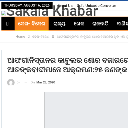
THURSDAY, AUGUST 6, 2026
About Us
Odia Unicode Converter
ଦେଶ- ବିଦେଶ
ରାଜ୍ୟ
ଖେଳ
ରାଜନୀତି
ବାଣି
Home
ଦେଶ- ବିଦେଶ
ଆଫଗାନିସ୍ତାନର କାବୁଲର ଶୋର ବଜାରରେ ଥିବା ଏକ ଗ
ଆଫଗାନିସ୍ତାନର କାବୁଲର ଶୋର ବଜାରରେ 
ଆତଙ୍କବାଦୀମାନେ ଆକ୍ରମଣ:୨୫ ଜଣଙ୍କ ମ
On
Mar 25, 2020
By