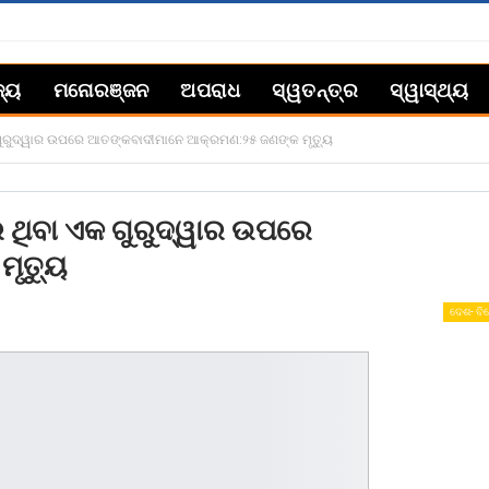
ଜ୍ୟ
ମନୋରଞ୍ଜନ
ଅପରାଧ
ସ୍ୱତନ୍ତ୍ର
ସ୍ୱାସ୍ଥ୍ୟ
ୁରୁଦ୍ୱାର ଉପରେ ଆତଙ୍କବାଦୀମାନେ ଆକ୍ରମଣ:୨୫ ଜଣଙ୍କ ମୃତ୍ୟୁ
ଥିବା ଏକ ଗୁରୁଦ୍ୱାର ଉପରେ
ୃତ୍ୟୁ
ଦେଶ- ବି