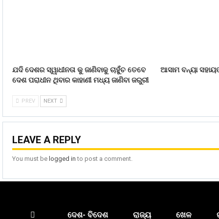
ଯଦି ଦେଶର ସ୍ୱାଧୀନତା କୁ ଜାଣିବାକୁ ଚାହୁଁଚ ତେବେ
ଆସାମ ବନ୍ୟା ସହାୟତା
ଦେଶ ପରାଧୀନ ଥିବାର କାହାଣୀ ମଧ୍ୟ ଜାଣିବା ଜରୁରୀ
PREV
NEXT
LEAVE A REPLY
You must be
logged in
to post a comment.
ଦେଶ- ବିଦେଶ
ରାଜ୍ୟ
ଖେଳ