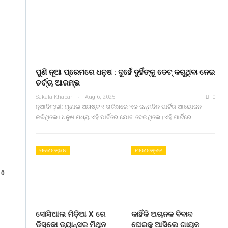
ପୁଣି ନୂଆ ପ୍ରେମରେ ଧନୁଷ : ଦୁହେଁ ଦୁହିଁଙ୍କୁ ଡେଟ୍ କରୁଥିବା ନେଇ
ଚର୍ଚ୍ଚା ଆରମ୍ଭ
Sakala Khabar
Aug 6, 2025
0
ନୂଆଦିଲ୍ଲୀ: ମୃଣାଲ ଅଗଷ୍ଟ ୧ ତାରିଖରେ ଏକ ଜନ୍ମଦିନ ପାର୍ଟିର ଆୟୋଜନ
କରିଥିଲେ। ଧନୁଷ ମଧ୍ୟ ଏହି ପାର୍ଟିରେ ଯୋଗ ଦେଇଥିଲେ। ଏହି ପାର୍ଟିରେ…
ମନୋରଞ୍ଜନ
ମନୋରଞ୍ଜନ
0
ସୋସିଆଲ ମିଡ଼ିଆ X ରେ
କାହିଁକି ଅଚାନକ ବିବାଦ
ଡିସ୍କୋ ଡ୍ୟାନ୍ସର ମିଥୁନ
ଘେରକୁ ଆସିଲେ ଗାୟକ