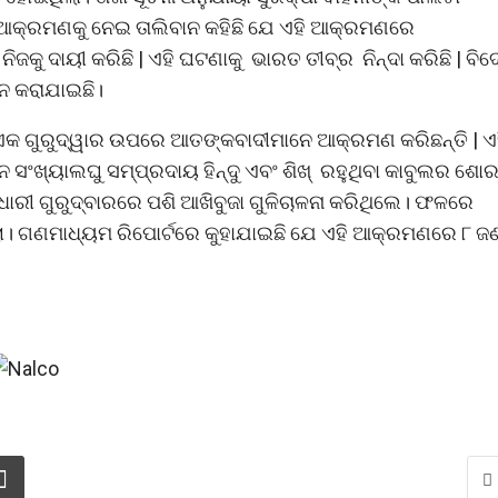
 ଆକ୍ରମଣକୁ ନେଇ ତାଲିବାନ କହିଛି ଯେ ଏହି ଆକ୍ରମଣରେ
ିଜକୁ ଦାୟୀ କରିଛି | ଏହି ଘଟଣାକୁ ଭାରତ ତୀବ୍ର ନିନ୍ଦା କରିଛି | ବି
ପନ କରାଯାଇଛି।
କ ଗୁରୁଦ୍ୱାର ଉପରେ ଆତଙ୍କବାଦୀମାନେ ଆକ୍ରମଣ କରିଛନ୍ତି | ଏ
ଂଖ୍ୟାଲଘୁ ସମ୍ପ୍ରଦାୟ ହିନ୍ଦୁ ଏବଂ ଶିଖ୍ ରହୁଥିବା କାବୁଲର ଶୋ
ଧାରୀ ଗୁରୁଦ୍ବାରରେ ପଶି ଆଖିବୁଜା ଗୁଳିଚାଳନା କରିଥିଲେ। ଫଳରେ
ିଲା। ଗଣମାଧ୍ୟମ ରିପୋର୍ଟରେ କୁହାଯାଇଛି ଯେ ଏହି ଆକ୍ରମଣରେ ୮ ଜ