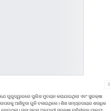
ଯେ ଗୁରୁଦ୍ୱାରରେ ପୁଲିସ ମୁତୟନ କରାଯାଇଥିଲା ଏବଂ ସୁରକ୍ଷା
 ଉପରକୁ ଆଖିବୁଜା ଗୁଳି ଚଳାଇଥିଲେ। ଶିଖ ସମ୍ପ୍ରଦାୟର ଶତାଧିକ
ହୋଇଥିଲା। ତାଜା ସୂଚନା ଅନୁଯାୟୀ ସୁରକ୍ଷା ବାହିନୀଙ୍କ ପାଲଟା