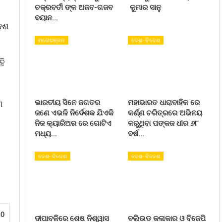
ଚକ୍ରବର୍ତୀ ଙ୍କ ଅଜବ-ଗଜବ
କୁମାର ସାନୁ
ବୟାନ…
ଦେଶ
ମନୋରଞ୍ଜନ
ଦେଶ- ବିଦେଶ
ହି
ର
ଭାରତୀୟ ସିନେ ଜଗତର
ମହାଭାରତ ଧାରାବାହିକ ରେ
ଣ
ଜଣେ ଏଭଳି ନିର୍ଦେଶକ ଯିଏକି
କର୍ଣ୍ଣ ଚରିତ୍ରରେ ଅଭିନୟ
ନିଜ କ୍ୟାରିଅର ରେ ଗୋଟିଏ
କରୁଥିବା ପଙ୍କଜ ଧୀର ୬୮
ମଧ୍ୟ…
ବର୍ଷ…
ଦେଶ- ବିଦେଶ
ଦେଶ- ବିଦେଶ
0
ଦୀପାବଳିରେ ଶେଷ ନିଶ୍ୱାସ
ବଲିଉଡ କଳାକାର ଓ ବିଜେପି