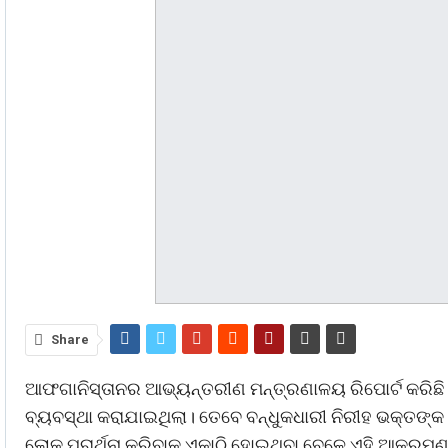
Share
ଆଫଗାନିସ୍ତାନର ଆଭ୍ୟନ୍ତରୀଣ ମନ୍ତ୍ରଣାଳୟ ରିପୋର୍ଟ କରିଛି 
ବ୍ୟବସ୍ଥା କରାଯାଇଥିଲା। ତେବେ ବନ୍ଧୁକଧାରୀ ନିରୀହ ଭକ୍ତଙ୍କ
ଲୋକ ପ୍ରାର୍ଥନା କରିବାକୁ ଏକାଠି ହୋଇଥିବା ବେଳେ ଏହି ଆକ୍ରମଣ 