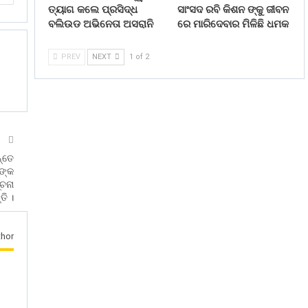
ତ୍ୟାଗ କଲେ ପ୍ରସିଦ୍ଧ
ସାଂସଦ ରବି କିଶନ ଙ୍କୁ ଜୀବନ
ବଲିଉଡ ଅଭିନେତା ଅସରାନି
ରେ ମାରିଦେବାର ମିଳିଛି ଧମକ
PREV
NEXT
1 of 2
T
ନ୍ତେ
ଙ୍କ
ୂଚନା
ତି ।
hor