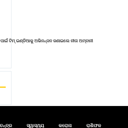
ପାଇଁ ଟିମ୍ ଇଣ୍ଡିଆକୁ ଅଭିନନ୍ଦନ ଜଣାଇଲେ ନୀତା ଅମ୍ବାନୀ
ତନ୍ତ୍ର
ସ୍ୱାସ୍ଥ୍ୟ
କରୋନା
ରାଶିଫଳ