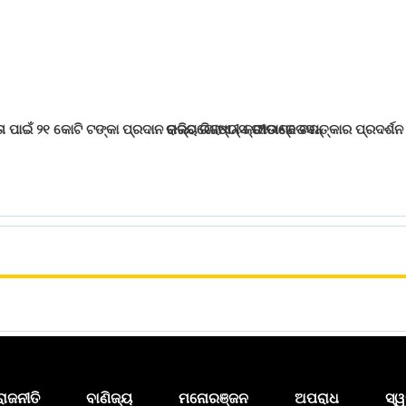
 ପାଇଁ ୨୧ କୋଟି ଟଙ୍କା ପ୍ରଦାନ କରିବ ରିଲାଏନ୍ସ ଫାଉଣ୍ଡେସନ୍
ରାଜ୍ୟଗୋଷ୍ଠୀ କ୍ରୀଡାରେ ଚମତ୍କାର ପ୍ରଦର୍ଶନ 
ରାଜନୀତି
ବାଣିଜ୍ୟ
ମନୋରଞ୍ଜନ
ଅପରାଧ
ସ୍ୱ