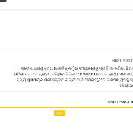
NEXT POS
କରୋନା ଭୂତାଣୁ ରୋଗ (କୋଭିଡ୍‌-୧୯)ର ସଂକ୍ରମଣକୁ ପ୍ରତିହତ କରିବା ନିମ
ଓଡ଼ିଶା ସରକାର ଗ୍ରହଣ କରିଥିବା ବିଭିନ୍ନ ପଦକ୍ଷେପ ଉପରେ ରାଜ୍ୟ ସରକାର
ମୁଖ୍ୟ ମୁଖପାତ୍ର ଶ୍ରୀ ସୁବ୍ରତ ବାଗ୍‌ଚୀ ଆଜି ଅପରାହ@ରେ ଗଣମାଧ୍ୟମକୁ ସ
ଦେଇଛନ୍
More From Aut
ଖେଳ