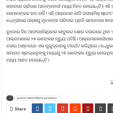
ଜବାବରେ ଚାରିଜଣ ଆତଙ୍କବାଦୀ ମଧ୍ୟ ନିହତ ହୋଇଛନ୍ତି | ଏହି
ସେମାନଙ୍କର ହାତ ନାହିଁ। ଏହି ଆକ୍ରମଣ ଲାଗି ଇସଲାମିକ୍ ଷ୍ଟେଟ ନ
ମନ୍ତ୍ରାଳୟ ପକ୍ଷରୁ ମୃତକଙ୍କ ପରିବାର ପ୍ରତି ସମବେଦନା ଜ୍ଞା
ବୁଧବାର ଦିନ ଆଫଗାନିସ୍ତାନର କାବୁଲର ଶୋର ବଜାରରେ ଥିବା ଏ
ଆକ୍ରମଣରେ ୨୫ ଜଣଙ୍କର ମୃତ୍ୟୁ ଘଟିଛି। ଆକ୍ରମଣକାରୀମାନେ ସ
ବଜାର ଅଞ୍ଚଳରେ ଏକ ଗୁରୁଦ୍ବାରକୁ ଟାର୍ଗେଟ କରିଥିଲେ। ବନ୍ଧୁକ
ସମାଗତ ଶ୍ରଦ୍ଧାଳୁଙ୍କୁ ମଧ୍ୟରୁ ୨୫ ଜଣଙ୍କର ମୃତ୍ୟୁ ହୋଇଥ
ମଧ୍ୟ ଆହତ ହୋଇଛନ୍ତି।
gunmen attack Afghan gurudwara
Share