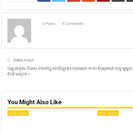
0 Posts
0 Comments
PREV POST
ପଶୁ ସମ୍ପଦ ବିଭାଗ ତରଫରୁ ବୋରିଗୁମ୍ମା ବ୍ଲକରେ ୭୦୦ ହିତାଧିକାରୀ ଙ୍କୁ କୁକୁଡ଼ା
ଚିଆଁ ବଣ୍ଟନ।
You Might Also Like
ଦେଶ- ବିଦେଶ
ଦେଶ- ବିଦେଶ