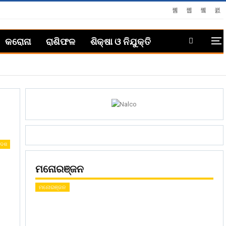
କରୋନା
ରାଶିଫଳ
ଶିକ୍ଷା ଓ ନିଯୁକ୍ତି
ଦେଶ
ମନୋରଞ୍ଜନ
ମନୋରଞ୍ଜନ