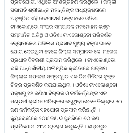
ପ୍ରତିଯୋଗୀ ଏଥିରେ ଅଂଶଗ୍ରହଣ କରିଥିଲେ । ଜିଲ୍ଲା
ସଭାପତି ଶ୍ରୀକାନ୍ତ ମହାନ୍ତିଙ୍କ ଅଧ୍ୟକ୍ଷତାରେ
ଅନୁଷ୍ଠିତ ଏହି ଉଦଘାଟନୀ ଉତ୍ସବରେ ଓଡିଶା
ଟାଏକୋଣ୍ଡୋ ସଂଘର ସମ୍ପାଦକ ମନମୋହନ ଭଞ୍ଜ
ସମ୍ମାନିତ ଅତିଥି ଓ ଓଡିଶା ଟାଏକୋଣ୍ଡୋ ପରିଦର୍ଶକ
ବ୍ୟୋମକେଶ ଅଭିଳାଶ ପ୍ରସାଦ ମୁଖ୍ୟ ବକ୍ତା ଭାବେ
ଯୋଗ ଦେଇଥିବା ବେଳେ ଜିଲ୍ଲା ସମ୍ପାଦକ କେ. ମନୋଜ
ପ୍ରଧାନ ବିବରଣୀ ପ୍ରଦାନ କରିଥିଲେ । ଟାଏକୋଣ୍ଡୋ
ଭଳି ଆନ୍ତର୍ଜାତୀୟ ଅଲିମ୍ପିକ କ୍ରୀଡାରେ ଗଞ୍ଜାମ
ଜିଲ୍ଲାର ସଫଳତା ସମ୍ବଦ୍ଧିତ ଏକ ତିନ ମିନିଟର ବୃତ୍ତ
ଚିତ୍ର ପ୍ରଦର୍ଶିତ କରାଯାଇଥିଲା । ଓଡିଶା ଟାଏକୋଣ୍ଡୋ
ପକ୍ଷରୁ ୧୫ ଜଣିଆ ବିଚାରକ ଓ କର୍ମକର୍ତ୍ତାଙ୍କ ଏକ
ମଣ୍ଡଳୀ କ୍ରୀଡା ପରିଚାଳନା କରୁଥିବା ବେଳେ ଜିଲ୍ଲାର ୨୦
ଜଣ କର୍ମକର୍ତ୍ତା ସହଯୋଗ ପ୍ରଦାନ କରିଛନ୍ତି ।
କୁ୍ୟରୋଗୀରେ ୨୦୪ ଜଣ ଓ ପୁମସିରେ ୬୦ ଜଣ
ପ୍ରତିଯୋଗୀ ଅଂଶ ଗ୍ରହଣ କରୁଛନ୍ତି । ଛତ୍ରପୁର