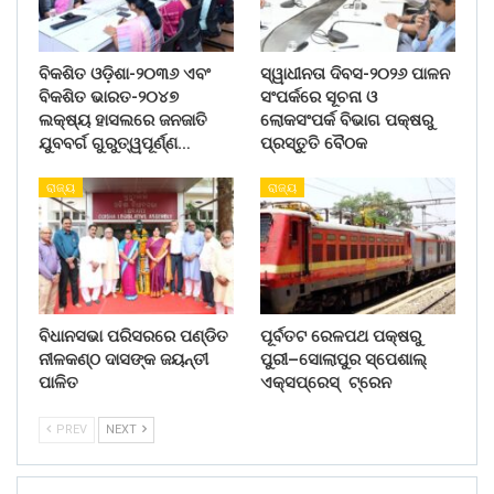
ବିକଶିତ ଓଡ଼ିଶା-୨୦୩୬ ଏବଂ
ସ୍ୱାଧୀନତା ଦିବସ-୨୦୨୬ ପାଳନ
ବିକଶିତ ଭାରତ-୨୦୪୭
ସଂପର୍କରେ ସୂଚନା ଓ
ଲକ୍ଷ୍ୟ ହାସଲରେ ଜନଜାତି
ଲୋକସଂପର୍କ ବିଭାଗ ପକ୍ଷରୁ
ଯୁବବର୍ଗ ଗୁରୁତ୍ୱପୂର୍ଣ୍ଣ…
ପ୍ରସ୍ତୁତି ବୈଠକ
ରାଜ୍ୟ
ରାଜ୍ୟ
ବିଧାନସଭା ପରିସରରେ ପଣ୍ଡିତ
ପୂର୍ବତଟ ରେଳପଥ ପକ୍ଷରୁ
ନୀଳକଣ୍ଠ ଦାସଙ୍କ ଜୟନ୍ତୀ
ପୁରୀ–ସୋଲାପୁର ସ୍ପେଶାଲ୍
ପାଳିତ
ଏକ୍ସପ୍ରେସ୍ ଟ୍ରେନ
PREV
NEXT