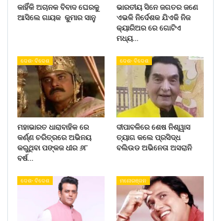
କାହିଁକି ଅଚାନକ ବିବାଦ ଘେରକୁ
ଭାରତୀୟ ସିନେ ଜଗତର ଜଣେ
ଆସିଲେ ଗାୟକ କୁମାର ସାନୁ
ଏଭଳି ନିର୍ଦେଶକ ଯିଏକି ନିଜ
କ୍ୟାରିଅର ରେ ଗୋଟିଏ
ମଧ୍ୟ…
ଦେଶ- ବିଦେଶ
ଦେଶ- ବିଦେଶ
ମହାଭାରତ ଧାରାବାହିକ ରେ
ଦୀପାବଳିରେ ଶେଷ ନିଶ୍ୱାସ
କର୍ଣ୍ଣ ଚରିତ୍ରରେ ଅଭିନୟ
ତ୍ୟାଗ କଲେ ପ୍ରସିଦ୍ଧ
କରୁଥିବା ପଙ୍କଜ ଧୀର ୬୮
ବଲିଉଡ ଅଭିନେତା ଅସରାନି
ବର୍ଷ…
ଦେଶ- ବିଦେଶ
ମନୋରଞ୍ଜନ