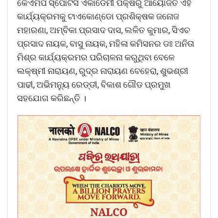
କେଏମପି ସ୍ପୋର୍ଟସ ଏକାଡେମୀ ପକ୍ଷରୁ ଆୟୋଜିତ ଏହି
କାର୍ଯ୍ୟକ୍ରମକୁ ଟାଏକୋଣ୍ଡୋ ପ୍ରଶିକ୍ଷକ ଜନୋଜ
ମହାରଣା, ଅମ୍ବିକା ପ୍ରସାଦ ଦାସ, ଲଳିତ କୁମାର, ସିଏଚ
ପ୍ରସାଦ ନାୟକ, ବାସୁ ନାୟକ, ମହିଳା କମିସନର ଡଃ ଅନିତା
ମିଶ୍ର କାର୍ଯ୍ୟକ୍ରମର ପରିଚାଳନା କରୁଥିବା ବେଳେ
ଲକ୍ଷ୍ମୀ ନାରାୟଣ, ରୁଦ୍ର ନାରାୟଣ ବେହେରା, ଶୁଭଶ୍ରୀ
ପାଢୀ, ଅଭିମନୁ୍ୟ ରେଡ୍ଡୀ, ବିକାଶ ଗୌଡ ପ୍ରମୁଖ
ସହଯୋଗ କରିଛନ୍ତି ।