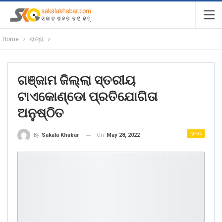
Home
ରାଜ୍ୟ
ଗଞ୍ଜାମ ଜିଲ୍ଲା ସ୍ତରୀୟ
ଟାଏକୋଣ୍ଡୋ ପ୍ରତିଯୋଗିତା
ଅନୁଷ୍ଠିତ
ରାଜ୍ୟ
On
May 28, 2022
By
Sakala Khabar