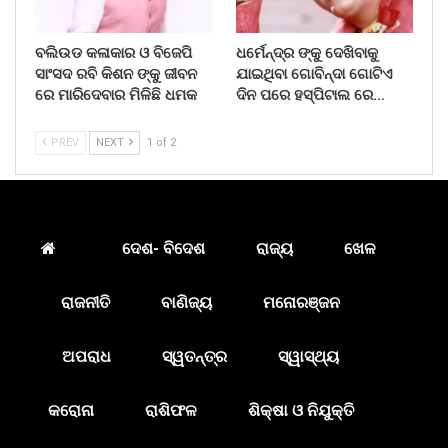
ବଲିଉଡ କଳାକାର ଓ ବିଜେପି
ଧର୍ମେନ୍ଦ୍ର ଙ୍କୁ ଦେଖିବାକୁ
ସାଂସଦ ରବି କିଶନ ଙ୍କୁ ଜୀବନ
ଯାଇଥିବା ଗୋବିନ୍ଦା ଗୋଟିଏ
ରେ ମାରିଦେବାର ମିଳିଛି ଧମକ
ଦିନ ପରେ ହସ୍ପିଟାଲ ରେ…
PREV
NEXT
1 of 2
ଦେଶ- ବିଦେଶ
ରାଜ୍ୟ
ଖେଳ
ରାଜନୀତି
ବାଣିଜ୍ୟ
ମନୋରଞ୍ଜନ
ଅପରାଧ
ସ୍ୱତନ୍ତ୍ର
ସ୍ୱାସ୍ଥ୍ୟ
କରୋନା
ରାଶିଫଳ
ଶିକ୍ଷା ଓ ନିଯୁକ୍ତି