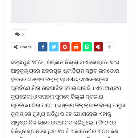
0
Share
ଛତ୍ରପୁର ୨୮/୫ ; ଗଞ୍ଜାମ ଜିଲ୍ଲା ଟାଏକୋଣ୍ଡୋ ସଂଘ
ଆନୁକୁଲ୍ୟରେ ଛତ୍ରପୁର ଷ୍ଟାଡିୟମ ସ୍ଥିତ ଇନଡୋର
ହଲରେ ଗଞ୍ଜାମ ଜିଲ୍ଲା ସ୍ତରୀୟ ଟାଏକୋଣ୍ଡୋ
ପ୍ରତିଯୋଗିତା ଉଦଘାଟିତ ହୋଇଯାଇଛି । ଏହା ଅଷ୍ଟମ
କୁ୍ୟରୋଗୀ ଓ ସପ୍ତମ ପୁମସେ ଜିଲ୍ଲା ସ୍ତରୀୟ
ପ୍ରତିଯୋଗିତା ଅଟେ । ଗଞ୍ଜାମ ଜିଲ୍ଲାପାଳ ବିଜୟ ଅମୃତା
କୁଲାଙ୍ଗେ ମୁଖ୍ୟ ଅତିଥି ଭାବେ ଯୋଗଦେଇ ଏହାକୁ
ଆନୁଷ୍ଠାନିକ ଭାବେ ଉଦଘାଟନ କରିଥିଲେ । ଜିଲ୍ଲାର
ବିଭିନ୍ନ ସ୍ଥାନରେ ଥିବା ୧୪ ଟି ଏକାଡେମୀର ୩୦୪ ଜଣ