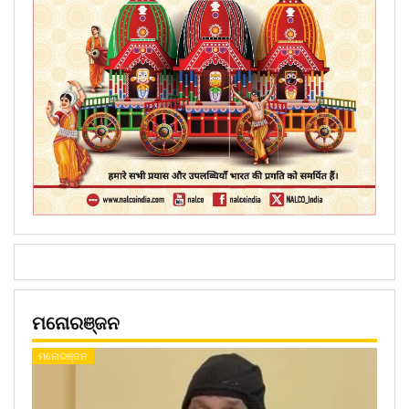
ମନୋରଞ୍ଜନ
ମନୋରଞ୍ଜନ