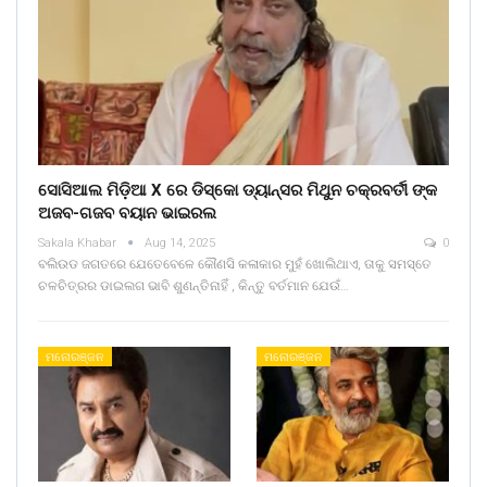
ସୋସିଆଲ ମିଡ଼ିଆ X ରେ ଡିସ୍କୋ ଡ୍ୟାନ୍ସର ମିଥୁନ ଚକ୍ରବର୍ତୀ ଙ୍କ
ଅଜବ-ଗଜବ ବୟାନ ଭାଇରଲ
Sakala Khabar
Aug 14, 2025
0
ବଲିଉଡ ଜଗତରେ ଯେତେବେଳେ କୌଣସି କଳାକାର ମୁହଁ ଖୋଲିଥାଏ, ତାକୁ ସମସ୍ତେ
ଚଳଚିତ୍ରର ଡାଇଲଗ ଭାବି ଶୁଣନ୍ତିନାହିଁ , କିନ୍ତୁ ବର୍ତମାନ ଯେଉଁ…
ମନୋରଞ୍ଜନ
ମନୋରଞ୍ଜନ