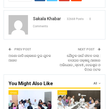
Sakala Khabar
32668 Posts
0
Comments
PREV POST
NEXT POST
ଅଜଣା ଗାଡି ଧକ୍କାରେ ଦୁଇ ଯୁବକ
ଯୈାତୁକ ପାଇଁ ଜୀବନ ଗଲା :
ଆହାତ
ବାପଘର ପକ୍ଷରୁ ଥାନାରେ
ଅଭିଯୋଗ , ସ୍ବାମୀ , ଦେଢଶୁର ଓ
ଦିଅର ଅଟକ
You Might Also Like
All
ରାଜ୍ୟ
ରାଜ୍ୟ