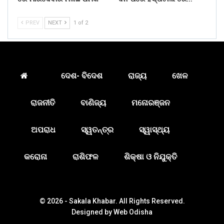
PREV
NEXT
1 of 2
ଦେଶ- ବିଦେଶ
ରାଜ୍ୟ
ଖେଳ
ରାଜନୀତି
ବାଣିଜ୍ୟ
ମନୋରଞ୍ଜନ
ଅପରାଧ
ସ୍ୱତନ୍ତ୍ର
ସ୍ୱାସ୍ଥ୍ୟ
କରୋନା
ରାଶିଫଳ
ଶିକ୍ଷା ଓ ନିଯୁକ୍ତି
© 2026 - Sakala Khabar. All Rights Reserved.
Designed by
Web Odisha