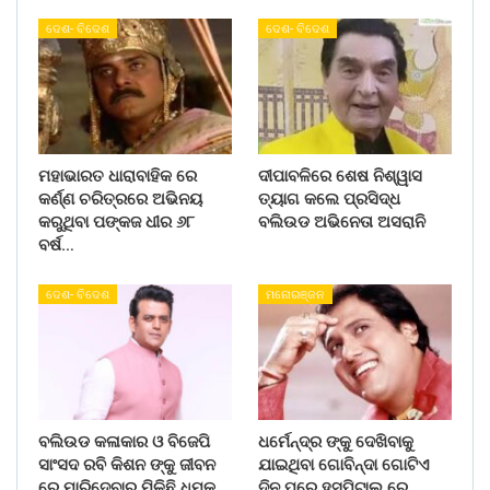
ଦେଶ- ବିଦେଶ
ଦେଶ- ବିଦେଶ
ମହାଭାରତ ଧାରାବାହିକ ରେ
ଦୀପାବଳିରେ ଶେଷ ନିଶ୍ୱାସ
କର୍ଣ୍ଣ ଚରିତ୍ରରେ ଅଭିନୟ
ତ୍ୟାଗ କଲେ ପ୍ରସିଦ୍ଧ
କରୁଥିବା ପଙ୍କଜ ଧୀର ୬୮
ବଲିଉଡ ଅଭିନେତା ଅସରାନି
ବର୍ଷ…
ଦେଶ- ବିଦେଶ
ମନୋରଞ୍ଜନ
ବଲିଉଡ କଳାକାର ଓ ବିଜେପି
ଧର୍ମେନ୍ଦ୍ର ଙ୍କୁ ଦେଖିବାକୁ
ସାଂସଦ ରବି କିଶନ ଙ୍କୁ ଜୀବନ
ଯାଇଥିବା ଗୋବିନ୍ଦା ଗୋଟିଏ
ରେ ମାରିଦେବାର ମିଳିଛି ଧମକ
ଦିନ ପରେ ହସ୍ପିଟାଲ ରେ…