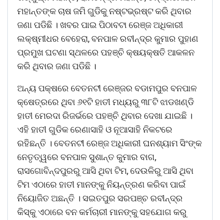
ମହାନ୍ତଙ୍କ ଚାଷ ଜମି ଗୁଡିକୁ ନଷ୍ଟଭ୍ରଷ୍ଟ କରି ଥିବାର
ଜଣା ପଡିଛି । ଖବର ପାଇ ପିଠାବଟା ରେଞ୍ଜ ଅଧିକାରୀ
ଲକ୍ଷ୍ମୀଧର ବେହେରା, ବନପାଳ ରବୀନ୍ଦ୍ର କୁମାର ପୁହାଣ
ପ୍ରମୁଖ ଘଟଣା ସ୍ଥଳରେ ପହଞ୍ଚି କ୍ଷୟକ୍ଷତି ଆକଳନ
କରି ଥିବାର ଜଣା ପଡିଛି ।
ଅନ୍ୟ ପକ୍ଷରେ ବେତନଟୀ ରେଞ୍ଜର ବଡାମପୁର ବନପାଳ
କ୍ଷେତ୍ରରେ ଥିବା ୬୧ଟି ହାତୀ ମଧ୍ୟରୁ ୩୮ଟି ଝାଡଖଣ୍ଡି
ହାତୀ ମେରଦା ରିଜର୍ଭରେ ପହଞ୍ଚି ଥିବାର ଦେଖା ଯାଇଛି ।
ଏହି ହାତୀ ଗୁଡିକ ରେଣାସାହି ଓ ନୂଆସାହି ନିକଟରେ
ରହିଛନ୍ତି । ବେତନଟୀ ରେଞ୍ଜ ଅଧିକାରୀ ଘନଶ୍ୟାମ ସିଂଙ୍କ
ନେତୃତ୍ୱରେ ବନପାଳ ସୁଶାନ୍ତ କୁମାର ବାଗ,
ରାସଗୋବିନ୍ଦପୁରରୁ ଆସି ଥିବା ଟିମ, ଦେଉଳିରୁ ଆସି ଥିବା
ଟିମ ଏଠାରେ ହାତୀ ମାନଙ୍କୁ ନିୟନ୍ତ୍ରଣ କରିବା ପାଇଁ
ନିୟୋଜିତ ଅଛନ୍ତି । ସଇତପୁର ସରପଞ୍ଚ ରବୀନ୍ଦ୍ର
କିସ୍କୁ ଏଠାରେ ବନ କର୍ମଚାରୀ ମାନଙ୍କୁ ସହଯୋଗ କରୁ