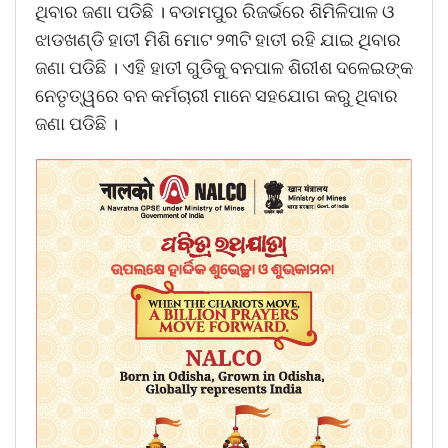
ଥିବାର ଜଣା ପଡିଛି । ବଡାମପୁର ରିଜର୍ଭରେ ଶିମିଳିପାଳ ଓ
ଝାଡଖଣ୍ଡି ହାତୀ ମିଶି ମୋଟ ୨୩ଟି ହାତୀ ରହି ଯାଇ ଥିବାର
ଜଣା ପଡିଛି । ଏହି ହାତୀ ଗୁଡିକୁ ବନପାଳ ଶିରୀଶ ଦଳେଇଙ୍କ
ନେତୃତ୍ୱରେ ବନ କର୍ମଚାରୀ ମାନେ ସହଯୋଗ କରୁ ଥିବାର
ଜଣା ପଡିଛି ।