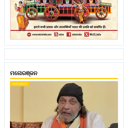
ମନୋରଞ୍ଜନ
ମନୋରଞ୍ଜନ