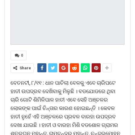
0
Share
ବେତନଟୀ, ୮/୧୧ : ଧାନ ପାଚିଲା ବେଳକୁ ଏବେ ଚାରିପଟେ
ହାତୀ ଉପଦ୍ରବ ଦେଖିବାକୁ ମିଳୁଛି । ବଡଯୋଡରେ ଥିବା
ଚାରି ଗୋଟି ଶିମିଳିପାଳ ହାତୀ ଏବେ ସେହି ଅଞ୍ଚଳର
ଲୋକଙ୍କ ପାଇଁ ଚିନ୍ତାର କାରଣ ହୋଇଛନ୍ତି । କେବଳ
ହାତୀ ନୁହେଁ ଏହି ଅଞ୍ଚଳରେ ପ୍ରବଳ ବାରହା ଉପଦ୍ରବ
ଦେଖା ଯାଇଛି । ହାତୀ ଓ ବାରହା ମିଶି ବଡଶୋଳ ଗ୍ରାମର
ଶତ୍ରୁଘ୍ନ ମହାନ୍ତ, ରାମଚନ୍ଦ୍ର ମହାନ୍ତ, ଚନ୍ଦ୍ରମୋହନ