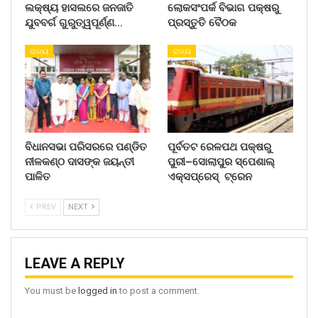
ଲକ୍ଷ୍ୟ ହାସଲରେ ଜନଜାତି
ଲୋକସଂପର୍କ ବିଭାଗ ପକ୍ଷରୁ
ଯୁବବର୍ଗ ଗୁରୁତ୍ୱପୂର୍ଣ୍ଣ…
ପ୍ରସ୍ତୁତି ବୈଠକ
ରାଜ୍ୟ
ରାଜ୍ୟ
ବିଧାନସଭା ପରିସରରେ ପଣ୍ଡିତ
ପୂର୍ବତଟ ରେଳପଥ ପକ୍ଷରୁ
ନୀଳକଣ୍ଠ ଦାସଙ୍କ ଜୟନ୍ତୀ
ପୁରୀ–ସୋଲାପୁର ସ୍ପେଶାଲ୍
ପାଳିତ
ଏକ୍ସପ୍ରେସ୍ ଟ୍ରେନ
PREV
NEXT
LEAVE A REPLY
You must be
logged in
to post a comment.