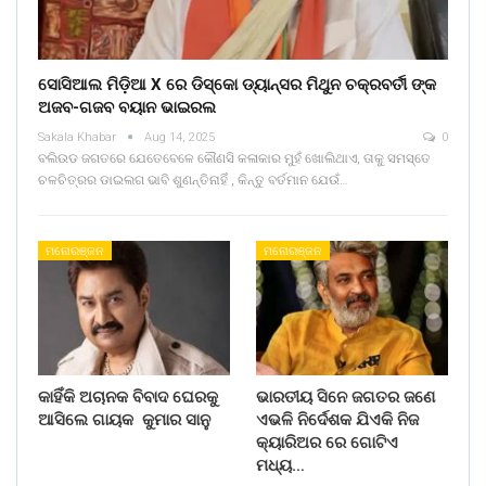
ସୋସିଆଲ ମିଡ଼ିଆ X ରେ ଡିସ୍କୋ ଡ୍ୟାନ୍ସର ମିଥୁନ ଚକ୍ରବର୍ତୀ ଙ୍କ
ଅଜବ-ଗଜବ ବୟାନ ଭାଇରଲ
Sakala Khabar
Aug 14, 2025
0
ବଲିଉଡ ଜଗତରେ ଯେତେବେଳେ କୌଣସି କଳାକାର ମୁହଁ ଖୋଲିଥାଏ, ତାକୁ ସମସ୍ତେ
ଚଳଚିତ୍ରର ଡାଇଲଗ ଭାବି ଶୁଣନ୍ତିନାହିଁ , କିନ୍ତୁ ବର୍ତମାନ ଯେଉଁ…
ମନୋରଞ୍ଜନ
ମନୋରଞ୍ଜନ
କାହିଁକି ଅଚାନକ ବିବାଦ ଘେରକୁ
ଭାରତୀୟ ସିନେ ଜଗତର ଜଣେ
ଆସିଲେ ଗାୟକ କୁମାର ସାନୁ
ଏଭଳି ନିର୍ଦେଶକ ଯିଏକି ନିଜ
କ୍ୟାରିଅର ରେ ଗୋଟିଏ
ମଧ୍ୟ…