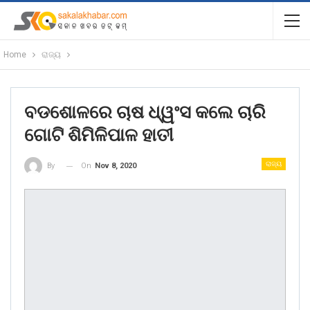
Home
ରାଜ୍ୟ
ବଡଶୋଳରେ ଚାଷ ଧ୍ୱଂସ କଲେ ଚାରି
ଗୋଟି ଶିମିଳିପାଳ ହାତୀ
ରାଜ୍ୟ
On
Nov 8, 2020
By