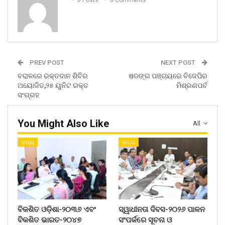
0 Posts
0 Comments
PREV POST
NEXT POST
ବରାଳରେ ରକ୍ତଦାନ ଶିବିର
ଷଡଙ୍ଗ ପଞ୍ଚାୟରେ ବିଜେପିର
ଅୟୋଜିତ,୨୫ ୟୁନିଟ ରକ୍ତ
ମିଶ୍ରଣପର୍ବ
ସଂଗ୍ରହ
You Might Also Like
All
ରାଜ୍ୟ
ରାଜ୍ୟ
ବିକଶିତ ଓଡ଼ିଶା-୨୦୩୬ ଏବଂ
ସ୍ୱାଧୀନତା ଦିବସ-୨୦୨୬ ପାଳନ
ବିକଶିତ ଭାରତ-୨୦୪୭
ସଂପର୍କରେ ସୂଚନା ଓ