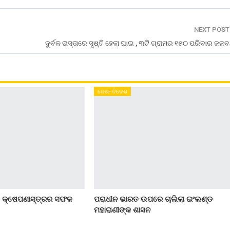
NEXT POS
ଦୁର୍ବଳ ରାସ୍ତାରେ ସୃଷ୍ଟି ହେଲା ଘାଇ , ୩ଟି ଗ୍ରାମର ୧୫୦ ପରିବାର ଜଳବ
ଦେଶ- ବିଦେଶ
ିକ କ୍ଷେପଣାସ୍ତ୍ରର ସଫଳ
ପରାଧୀନ ଭାରତ ଉପରେ ଚାଲିଲା ଇଂଲଣ୍ଡ
ମହାରାଣୀଙ୍କ ଶାସନ