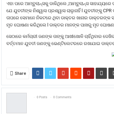
ଏହା ପରେ ଆମ୍ବୁଲାନ୍ସକୁ ଡାକିଥିଲେ ,ଆମ୍ବୁଲାନ୍ସ ସାହାଯ୍ୟରେ 
ଯେ ଯୁବତୀଙ୍କ ନିଶ୍ୱାସ ପ୍ରଶ୍ୱାସ ଚାଲୁନାହିଁ l ଯୁବତୀଙ୍କୁ CP
ତାପରେ ସେମାନେ ନିକଟରେ ଥିବା ଡାକ୍ତର ଖାନାର ଡାକ୍ତରଙ୍କ ସହ
ମୃତ ଘୋଷଣା କରିଥିଲେ l ଡାକ୍ତର ମାନଙ୍କ ପାଖରୁ ମୃତ ଘୋଷଣା 
ସେଠାରେ କର୍ମଚାରୀ ଜଣଙ୍କ ତାଙ୍କୁ ଆଖୀଖୋଳି ଚାହିଁଥିବାର ଦେଖିବ
ବର୍ତ୍ତମାନ ଯୁବତୀ ଜଣଙ୍କୁ ଭେଣ୍ଟିଲେଟରରେ ରଖାଯାଇ ଡାକ୍ତର 
Share
0 Posts
0 Comments