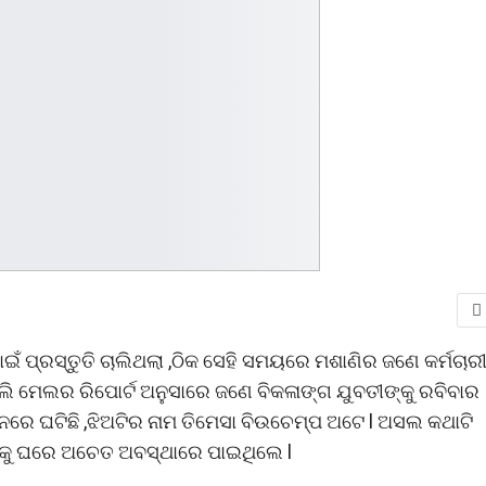
ାଇଁ ପ୍ରସ୍ତୁତି ଚାଲିଥଲା ,ଠିକ ସେହି ସମୟରେ ମଶାଣିର ଜଣେ କର୍ମଚାର
େଲି ମେଲର ରିପୋର୍ଟ ଅନୁସାରେ ଜଣେ ବିକଳାଙ୍ଗ ଯୁବତୀଙ୍କୁ ରବିବାର
ନରେ ଘଟିଛି ,ଝିଅଟିର ନାମ ତିମେସା ବିଉଚେମ୍ପ ଅଟେ l ଅସଲ କଥାଟି
ଙ୍କୁ ଘରେ ଅଚେତ ଅବସ୍ଥାରେ ପାଇଥିଲେ l