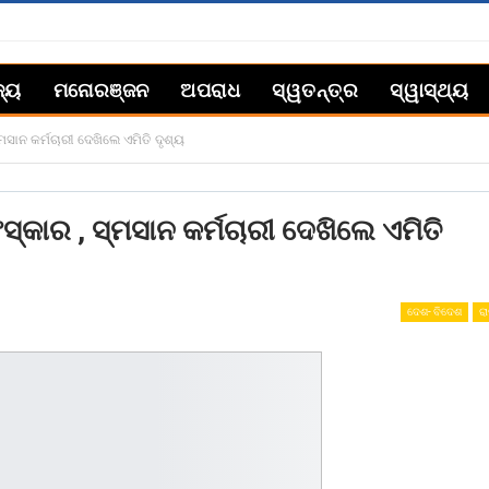
ଜ୍ୟ
ମନୋରଞ୍ଜନ
ଅପରାଧ
ସ୍ୱତନ୍ତ୍ର
ସ୍ୱାସ୍ଥ୍ୟ
ମସାନ କର୍ମଚାରୀ ଦେଖିଲେ ଏମିତି ଦୃଶ୍ୟ
୍କାର , ସ୍ମସାନ କର୍ମଚାରୀ ଦେଖିଲେ ଏମିତି
ଦେଶ- ବିଦେଶ
ରା