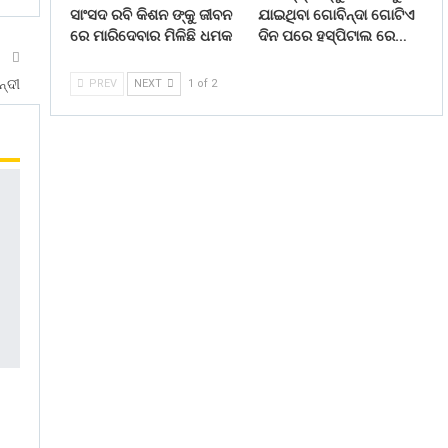
ସାଂସଦ ରବି କିଶନ ଙ୍କୁ ଜୀବନ
ଯାଇଥିବା ଗୋବିନ୍ଦା ଗୋଟିଏ
ରେ ମାରିଦେବାର ମିଳିଛି ଧମକ
ଦିନ ପରେ ହସ୍ପିଟାଲ ରେ…
T
ନ୍ଦୀ
PREV
NEXT
1 of 2