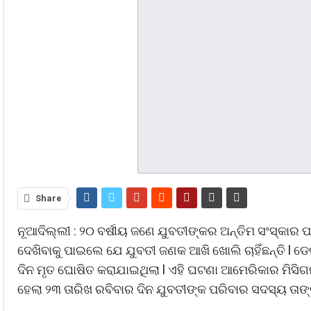
Share
ନୂଆଦିଲ୍ଲୀ : ୨୦ ବର୍ଷୀୟ ଜଣେ ଯୁବତୀଙ୍କର ଅନ୍ତିମ ସଂସ୍କାର ପ
ଦେଖିବାକୁ ପାଇଲେ ଯେ ଯୁବତୀ ଜଣକ ଆଖି ଖୋଲି ଚାହିଁଛନ୍ତି l ଡ
ଦିନ ମୃତ ଘୋଷିତ କରାଯାଇଥିଲା l ଏହି ଘଟଣା ଆମେରିକାର ମିସିଗ
ହେଲା ୨୩ ତାରିଖ ରବିବାର ଦିନ ଯୁବତୀଙ୍କ ପରିବାର ସଦସ୍ୟ ତା