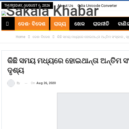
THURSDAY, AUGUST 6, 2026
About Us
Odia Unicode Converter
ଦେଶ- ବିଦେଶ
ରାଜ୍ୟ
ଖେଳ
ରାଜନୀତି
ବାଣି
Home
ଦେଶ- ବିଦେଶ
କିଛି ସମୟ ମଧ୍ୟରେ ହୋଇଥାନ୍ତା ଅନ୍ତିମ ସଂସ୍କାର , ସ୍
କିଛି ସମୟ ମଧ୍ୟରେ ହୋଇଥାନ୍ତା ଅନ୍ତିମ ସଂସ
ଦୃଶ୍ୟ
On
Aug 26, 2020
By