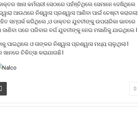
ଡାକ୍ତର ଖାନା କର୍ମଚାରୀ ସେଠାରେ ପହଁଞ୍ଚିଥିଲେ ସେମାନେ ଦେଖିଥିଲେ
R ଦ୍ୱାରା ଆଉଥରେ ନିଶ୍ୱାସ ପ୍ରଶ୍ୱାସ ଆଣିବା ପାଇଁ ଚେଷ୍ଟା କରାଗଲା 
ିତ ସମ୍ପର୍କ କରିଥିଲେ ,ଓ ଡାକ୍ତର ଯୁବତୀଙ୍କୁ ଉପଚାରିକା ଭାବରେ
ଜାଣିବା ପରେ ପରିବାର ବର୍ଗ ଯୁବତୀଙ୍କୁ ନେଇ ମସାଣିକୁ ଯାଇଥିଲେ l
ାକୁ ପାଇଥିଲେ ଓ ତାଙ୍କର ନିଶ୍ୱାସ ପ୍ରଶ୍ୱାସ ମଧ୍ୟ ଚାଲୁଥିଲା l
ଖାନରେ ଚିକିତ୍ସା କରାଯାଉଛି l