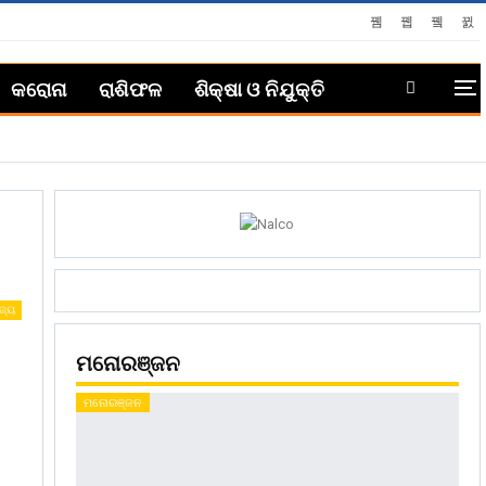
କରୋନା
ରାଶିଫଳ
ଶିକ୍ଷା ଓ ନିଯୁକ୍ତି
ଜ୍ୟ
ମନୋରଞ୍ଜନ
ମନୋରଞ୍ଜନ