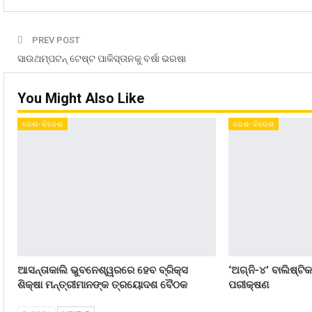
PREV POST
ସାଉଥମ୍ପଟନ୍‌ ଟେଷ୍ଟ ପାକିସ୍ତାନକୁ ବର୍ଷା ଭରଷା
You Might Also Like
ଦେଶ- ବିଦେଶ
ଦେଶ- ବିଦେଶ
ଆସନ୍ତାକାଲି ଭୁବନେଶ୍ୱରରେ ହେବ ବ୍ରିକ୍ସ
‘ଅଗ୍ନି-୪’ ବାଲିଷ୍ଟ
ଶିକ୍ଷା ମନ୍ତ୍ରୀମାନଙ୍କ ତ୍ରୟୋଦଶ ବୈଠକ
ପରୀକ୍ଷଣ