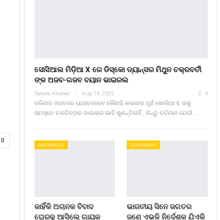
ସୋସିଆଲ ମିଡ଼ିଆ X ରେ ଡିସ୍କୋ ଡ୍ୟାନ୍ସର ମିଥୁନ ଚକ୍ରବର୍ତୀ
ଙ୍କ ଅଜବ-ଗଜବ ବୟାନ ଭାଇରଲ
Sakala Khabar
Aug 14, 2025
0
ବଲିଉଡ ଜଗତରେ ଯେତେବେଳେ କୌଣସି କଳାକାର ମୁହଁ ଖୋଲିଥାଏ, ତାକୁ
ସମସ୍ତେ ଚଳଚିତ୍ରର ଡାଇଲଗ ଭାବି ଶୁଣନ୍ତିନାହିଁ , କିନ୍ତୁ ବର୍ତମାନ ଯେଉଁ…
0
ମନୋରଞ୍ଜନ
ମନୋରଞ୍ଜନ
ୀ
କାହିଁକି ଅଚାନକ ବିବାଦ
ଭାରତୀୟ ସିନେ ଜଗତର
ଘେରକୁ ଆସିଲେ ଗାୟକ
ଜଣେ ଏଭଳି ନିର୍ଦେଶକ ଯିଏକି