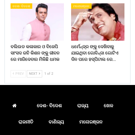
ଦେଶ- ବିଦେଶ
ମନୋରଞ୍ଜନ
ବଲିଉଡ କଳାକାର ଓ ବିଜେପି
ଧର୍ମେନ୍ଦ୍ର ଙ୍କୁ ଦେଖିବାକୁ
ସାଂସଦ ରବି କିଶନ ଙ୍କୁ ଜୀବନ
ଯାଇଥିବା ଗୋବିନ୍ଦା ଗୋଟିଏ
ରେ ମାରିଦେବାର ମିଳିଛି ଧମକ
ଦିନ ପରେ ହସ୍ପିଟାଲ ରେ…
PREV
NEXT
1 of 2
ଦେଶ- ବିଦେଶ
ରାଜ୍ୟ
ଖେଳ
ରାଜନୀତି
ବାଣିଜ୍ୟ
ମନୋରଞ୍ଜନ