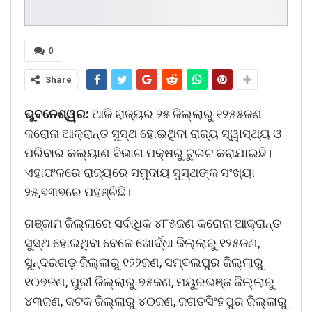
0
Share
ଭୁବନେଶ୍ୱର:
ଆଜି ରାଜ୍ୟର ୨୫ ଜିଲ୍ଲାରୁ ୧୨୫୫ଜଣ
କରୋନା ଆକ୍ରାନ୍ତ ସୁସ୍ଥ ହୋଇଥିବା ରାଜ୍ୟ ସ୍ୱାସ୍ଥ୍ୟ ଓ
ପରିବାର କଲ୍ୟାଣ ବିଭାଗ ପକ୍ଷରୁ ଟୁଇଟ କରାଯାଇଛି।
ଏହାଫଳରେ ରାଜ୍ୟରେ ସମୁଦାୟ ସୁସ୍ଥଙ୍କ ସଂଖ୍ୟା
୨୫,୭୩୭ରେ ପହଞ୍ଚିଛି।
ଗଞ୍ଜାମ ଜିଲ୍ଲାରେ ସର୍ବାଧିକ ୪୮୫ଜଣ କରୋନା ଆକ୍ରାନ୍ତ
ସୁସ୍ଥ ହୋଇଥିବା ବେଳେ ଖୋର୍ଦ୍ଧା ଜିଲ୍ଲାରୁ ୧୨୫ଜଣ,
ସୁନ୍ଦରଗଡ଼ ଜିଲ୍ଲାରୁ ୧୨୨ଜଣ, ସମ୍ବଲପୁର ଜିଲ୍ଲାରୁ
୧୦୭ଜଣ, ପୁରୀ ଜିଲ୍ଲାରୁ ୭୫ଜଣ, ମୟୁରଭଞ୍ଜ ଜିଲ୍ଲାରୁ
୪୩ଜଣ, କଟକ ଜିଲ୍ଲାରୁ ୪୦ଜଣ, ଜଗତସିଂହପୁର ଜିଲ୍ଲାରୁ