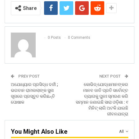
Share
0 Posts
0 Comments
PREV POST
NEXT POST
ଅଯୋଧ୍ୟାର ପ୍ରସିଦ୍ଧ ଦର୍ଜୀ ;
କୋଭିଡ୍‌ ଯୋଦ୍ଧାମାନଙ୍କର
ଭଗବାନ ରାମଲଲାଙ୍କ ସୁନା
ମାନବ ଜାତି ପ୍ରତି ସର୍ବୋଚ୍ଚ
ସୂତାରେ ପ୍ରସ୍ତୁତ କରିଛନ୍ତି
ତ୍ୟାଗକୁ ପୁନଃ ସ୍ମରଣ କରି
ପୋଷାକ
ସମ୍ମାନ ଜଣାଇଛି ସାରା ଓଡ଼ିଶା : ୧
ମିନିଟ୍ ଲାଗି ଅଟକି ଯାଇଛି
ଜୀବନଯାତ୍ରା
You Might Also Like
All