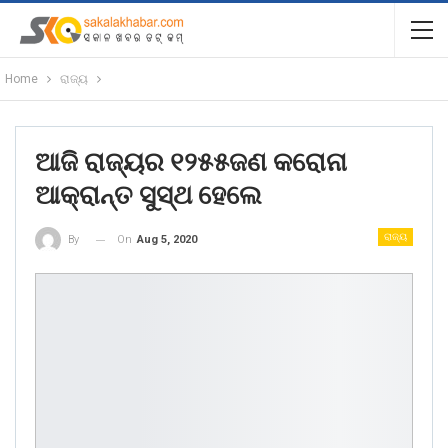
Home
ରାଜ୍ୟ
ଆଜି ରାଜ୍ୟର ୧୨୫୫ଜଣ କରୋନା
ଆକ୍ରାନ୍ତ ସୁସ୍ଥ ହେଲେ
ରାଜ୍ୟ
On
Aug 5, 2020
By