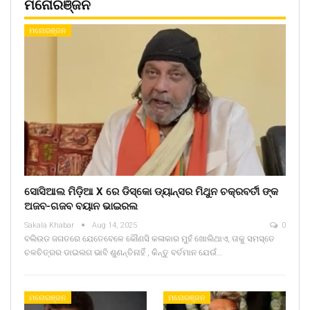
ମନୋରଞ୍ଜନ
ମନୋରଞ୍ଜନ
ସୋସିଆଲ ମିଡ଼ିଆ X ରେ ଡିସ୍କୋ ଡ୍ୟାନ୍ସର ମିଥୁନ ଚକ୍ରବର୍ତୀ ଙ୍କ
ଅଜବ-ଗଜବ ବୟାନ ଭାଇରଲ
Sakala Khabar
Aug 14, 2025
0
ବଲିଉଡ ଜଗତରେ ଯେତେବେଳେ କୌଣସି କଳାକାର ମୁହଁ ଖୋଲିଥାଏ, ତାକୁ ସମସ୍ତେ
ଚଳଚିତ୍ରର ଡାଇଲଗ ଭାବି ଶୁଣନ୍ତିନାହିଁ , କିନ୍ତୁ ବର୍ତମାନ ଯେଉଁ…
ମନୋରଞ୍ଜନ
ମନୋରଞ୍ଜନ