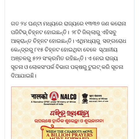
ଗତ ୨୪ ଘଣ୍ଟା ମଧ୍ୟରେ ରାଜ୍ୟରେ ୧୩୩୭ ଜଣ କରୋନା
ପଜିଟିଭ୍ ଚିହ୍ନଟ ହୋଇଛନ୍ତି। ୨୮ଟି ଜିଲ୍ଲାରୁ ଏହିସବୁ
ଆକ୍ରାନ୍ତ ଚିହ୍ନଟ ହୋଇଛନ୍ତି। ଏଥିମଧ୍ୟରୁ ସଙ୍ଗରୋଧ
କେନ୍ଦ୍ରରୁ ୮୧୫ ଚିହ୍ନଟ ହୋଇଥିବା ବେଳେ ସ୍ଥାନୀୟ
ଅଞ୍ଚଳରୁ ୫୨୨ ସଂକ୍ରମିତ ରହିଛନ୍ତି। ଏ ନେଇ ରାଜ୍ୟ
ସୂଚନା ଓ ଲୋକସଂପର୍କ ବିଭାଗ ପକ୍ଷରୁ ଟୁଇଟ୍ କରି ସୂଚନା
ଦିଆଯାଇଛି।