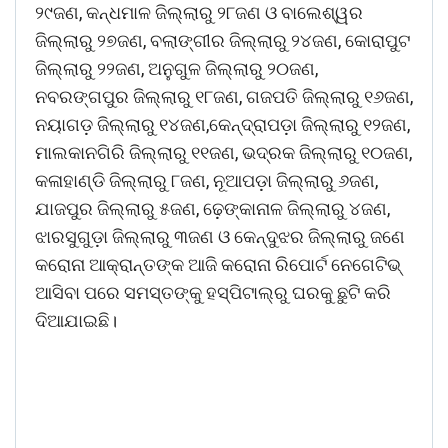
୨୯ଜଣ, କନ୍ଧମାଳ ଜିଲ୍ଲାରୁ ୨୮ଜଣ ଓ ବାଲେଶ୍ୱର
ଜିଲ୍ଲାରୁ ୨୭ଜଣ, ବଲାଙ୍ଗୀର ଜିଲ୍ଲାରୁ ୨୪ଜଣ, କୋରାପୁଟ
ଜିଲ୍ଲାରୁ ୨୨ଜଣ, ଅନୁଗୁଳ ଜିଲ୍ଲାରୁ ୨୦ଜଣ,
ନବରଙ୍ଗପୁର ଜିଲ୍ଲାରୁ ୧୮ଜଣ, ଗଜପତି ଜିଲ୍ଲାରୁ ୧୬ଜଣ,
ନୟାଗଡ଼ ଜିଲ୍ଲାରୁ ୧୪ଜଣ,କେନ୍ଦ୍ରାପଡ଼ା ଜିଲ୍ଲାରୁ ୧୨ଜଣ,
ମାଲକାନଗିରି ଜିଲ୍ଲାରୁ ୧୧ଜଣ, ଭଦ୍ରକ ଜିଲ୍ଲାରୁ ୧୦ଜଣ,
କଳାହାଣ୍ଡି ଜିଲ୍ଲାରୁ ୮ଜଣ, ନୂଆପଡ଼ା ଜିଲ୍ଲାରୁ ୬ଜଣ,
ଯାଜପୁର ଜିଲ୍ଲାରୁ ୫ଜଣ, ଢ଼େଙ୍କାନାଳ ଜିଲ୍ଲାରୁ ୪ଜଣ,
ଝାରସୁଗୁଡ଼ା ଜିଲ୍ଲାରୁ ୩ଜଣ ଓ କେନ୍ଦୁଝର ଜିଲ୍ଲାରୁ ଜଣେ
କରୋନା ଆକ୍ରାନ୍ତଙ୍କ ଆଜି କରୋନା ରିପୋର୍ଟ ନେଗେଟିଭ୍‌
ଆସିବା ପରେ ସମସ୍ତଙ୍କୁ ହସ୍‌ପିଟାଲ୍‌ରୁ ଘରକୁ ଛୁଟି କରି
ଦିଆଯାଇଛି।