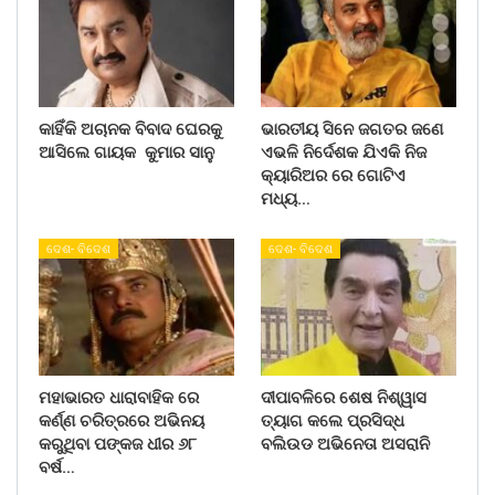
କାହିଁକି ଅଚାନକ ବିବାଦ ଘେରକୁ
ଭାରତୀୟ ସିନେ ଜଗତର ଜଣେ
ଆସିଲେ ଗାୟକ କୁମାର ସାନୁ
ଏଭଳି ନିର୍ଦେଶକ ଯିଏକି ନିଜ
କ୍ୟାରିଅର ରେ ଗୋଟିଏ
ମଧ୍ୟ…
ଦେଶ- ବିଦେଶ
ଦେଶ- ବିଦେଶ
ମହାଭାରତ ଧାରାବାହିକ ରେ
ଦୀପାବଳିରେ ଶେଷ ନିଶ୍ୱାସ
କର୍ଣ୍ଣ ଚରିତ୍ରରେ ଅଭିନୟ
ତ୍ୟାଗ କଲେ ପ୍ରସିଦ୍ଧ
କରୁଥିବା ପଙ୍କଜ ଧୀର ୬୮
ବଲିଉଡ ଅଭିନେତା ଅସରାନି
ବର୍ଷ…