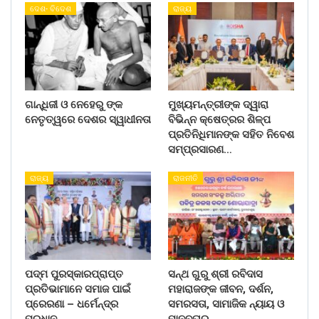
ଦେଶ- ବିଦେଶ
ରାଜ୍ୟ
ଗାନ୍ଧିଜୀ ଓ ନେହେରୁ ଙ୍କ
ମୁଖ୍ୟମନ୍ତ୍ରୀଙ୍କ ଦ୍ୱାରା
ନେତୃତ୍ୱରେ ଦେଶର ସ୍ୱାଧୀନତା
ବିଭିନ୍ନ କ୍ଷେତ୍ରର ଶିଳ୍ପ
ପ୍ରତିନିଧିମାନଙ୍କ ସହିତ ନିବେଶ
ସମ୍ପ୍ରସାରଣ…
ରାଜ୍ୟ
ରାଜନୀତି
ପଦ୍ମ ପୁରସ୍କାରପ୍ରାପ୍ତ
ସନ୍ଥ ଗୁରୁ ଶ୍ରୀ ରବିଦାସ
ପ୍ରତିଭାମାନେ ସମାଜ ପାଇଁ
ମହାରାଜଙ୍କ ଜୀବନ, ଦର୍ଶନ,
ପ୍ରେରଣା – ଧର୍ମେନ୍ଦ୍ର
ସମରସତା, ସାମାଜିକ ନ୍ୟାୟ ଓ