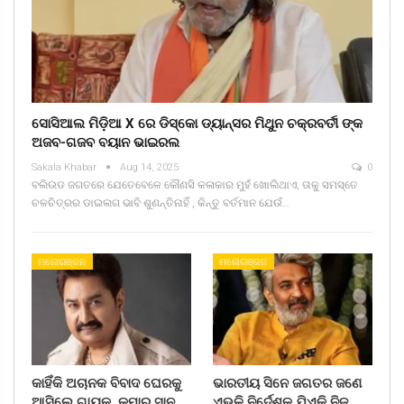
ସୋସିଆଲ ମିଡ଼ିଆ X ରେ ଡିସ୍କୋ ଡ୍ୟାନ୍ସର ମିଥୁନ ଚକ୍ରବର୍ତୀ ଙ୍କ
ଅଜବ-ଗଜବ ବୟାନ ଭାଇରଲ
Sakala Khabar
Aug 14, 2025
0
ବଲିଉଡ ଜଗତରେ ଯେତେବେଳେ କୌଣସି କଳାକାର ମୁହଁ ଖୋଲିଥାଏ, ତାକୁ ସମସ୍ତେ
ଚଳଚିତ୍ରର ଡାଇଲଗ ଭାବି ଶୁଣନ୍ତିନାହିଁ , କିନ୍ତୁ ବର୍ତମାନ ଯେଉଁ…
ମନୋରଞ୍ଜନ
ମନୋରଞ୍ଜନ
କାହିଁକି ଅଚାନକ ବିବାଦ ଘେରକୁ
ଭାରତୀୟ ସିନେ ଜଗତର ଜଣେ
ଆସିଲେ ଗାୟକ କୁମାର ସାନୁ
ଏଭଳି ନିର୍ଦେଶକ ଯିଏକି ନିଜ