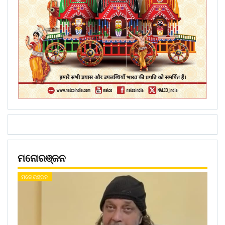
ମନୋରଞ୍ଜନ
ମନୋରଞ୍ଜନ