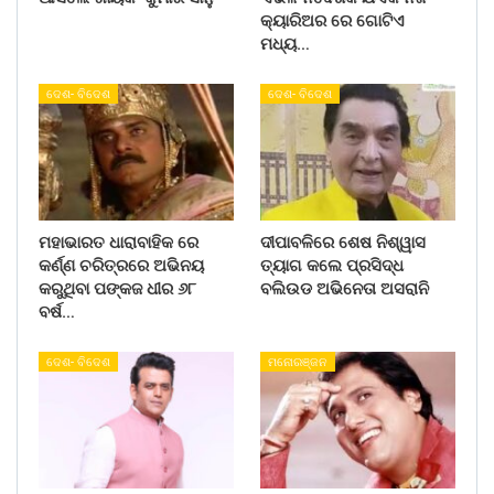
କ୍ୟାରିଅର ରେ ଗୋଟିଏ
ମଧ୍ୟ…
ଦେଶ- ବିଦେଶ
ଦେଶ- ବିଦେଶ
ମହାଭାରତ ଧାରାବାହିକ ରେ
ଦୀପାବଳିରେ ଶେଷ ନିଶ୍ୱାସ
କର୍ଣ୍ଣ ଚରିତ୍ରରେ ଅଭିନୟ
ତ୍ୟାଗ କଲେ ପ୍ରସିଦ୍ଧ
କରୁଥିବା ପଙ୍କଜ ଧୀର ୬୮
ବଲିଉଡ ଅଭିନେତା ଅସରାନି
ବର୍ଷ…
ଦେଶ- ବିଦେଶ
ମନୋରଞ୍ଜନ