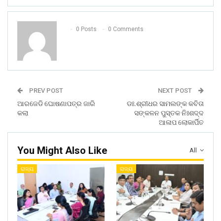
0 Posts
0 Comments
PREV POST
NEXT POST
ଆରଜେଡି ଘୋଷଣାପତ୍ର ଜାରି
ଡଃ.ଶ୍ରୀଧର ସାମଲଙ୍କ କବିତା
କଲା
ସଙ୍କଳନ ପୁସ୍ତକ ନିଃଶଦ୍ଦ
ଆଳାପ ଲୋକାର୍ପିତ
You Might Also Like
All
ରାଜ୍ୟ
ରାଜ୍ୟ