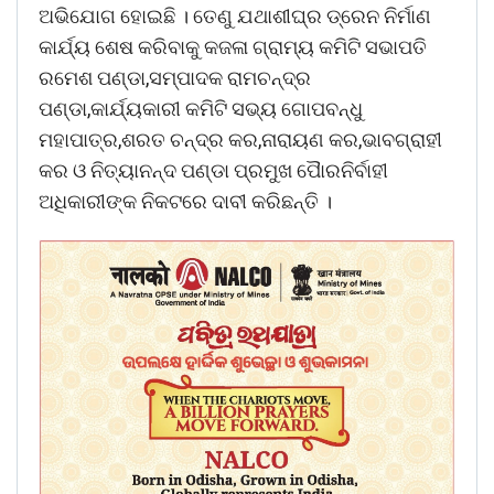
ଅଭିଯୋଗ ହୋଇଛି । ତେଣୁ ଯଥାଶୀଘ୍ର ଡ୍ରେନ ନିର୍ମାଣ
କାର୍ଯ୍ୟ ଶେଷ କରିବାକୁ କଜଳା ଗ୍ରାମ୍ୟ କମିଟି ସଭାପତି
ରମେଶ ପଣ୍ଡା,ସମ୍ପାଦକ ରାମଚନ୍ଦ୍ର
ପଣ୍ଡା,କାର୍ଯ୍ୟକାରୀ କମିଟି ସଭ୍ୟ ଗୋପବନ୍ଧୁ
ମହାପାତ୍ର,ଶରତ ଚନ୍ଦ୍ର କର,ନାରାୟଣ କର,ଭାବଗ୍ରାହୀ
କର ଓ ନିତ୍ୟାନନ୍ଦ ପଣ୍ଡା ପ୍ରମୁଖ ପୈାରନିର୍ବାହୀ
ଅଧିକାରୀଙ୍କ ନିକଟରେ ଦାବୀ କରିଛନ୍ତି ।