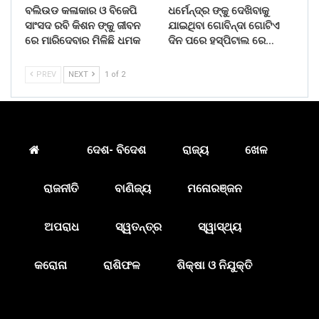
ବଲିଉଡ କଳାକାର ଓ ବିଜେପି
ଧର୍ମେନ୍ଦ୍ର ଙ୍କୁ ଦେଖିବାକୁ
ସାଂସଦ ରବି କିଶନ ଙ୍କୁ ଜୀବନ
ଯାଇଥିବା ଗୋବିନ୍ଦା ଗୋଟିଏ
ରେ ମାରିଦେବାର ମିଳିଛି ଧମକ
ଦିନ ପରେ ହସ୍ପିଟାଲ ରେ…
PREV
NEXT
1 of 2
ଦେଶ- ବିଦେଶ
ରାଜ୍ୟ
ଖେଳ
ରାଜନୀତି
ବାଣିଜ୍ୟ
ମନୋରଞ୍ଜନ
ଅପରାଧ
ସ୍ୱତନ୍ତ୍ର
ସ୍ୱାସ୍ଥ୍ୟ
କରୋନା
ରାଶିଫଳ
ଶିକ୍ଷା ଓ ନିଯୁକ୍ତି