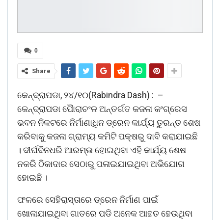
0
Share
କେନ୍ଦ୍ରାପଡା, ୨୪/୧୦(Rabindra Dash) : –
କେନ୍ଦ୍ରାପଡା ପୈାରାଚଂଳ ଅନ୍ତର୍ଗତ କଜଳା କଂଗ୍ରେସ
ଭବନ ନିକଟରେ ନିର୍ମାଣାଧିନ ଡ୍ରେନ କାର୍ଯ୍ୟ ତୁରନ୍ତ ଶେଷ
କରିବାକୁ କଜଳା ଗ୍ରାମ୍ୟ କମିଟି ପକ୍ଷରୁ ଦାବି କରାଯାଇଛି
। ଦୀର୍ଘଦିନଧରି ଆରମ୍ଭ ହୋଇଥିବା ଏହି କାର୍ଯ୍ୟ ଶେଷ
ନକରି ଠିକାଦାର ସେଠାରୁ ପଳାଇଯାଇଥିବା ଅଭିଯୋଗ
ହୋଇଛି ।
ଫଳରେ ସେହିରାସ୍ତାରେ ଡ୍ରେନ ନିର୍ମାଣ ପାଇଁ
ଖୋଳାଯାଇଥିବା ଗାତରେ ପଡି ଅନେକ ଆହତ ହେଉଥିବା