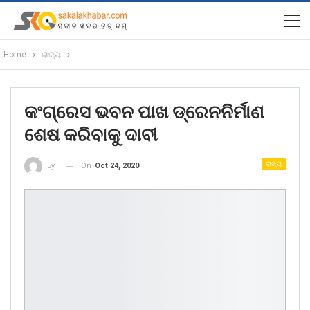
Home
ରାଜ୍ୟ
କଂଗ୍ରେସ ଭବନ ପାଖ ଡ୍ରେନନିର୍ମାଣ
ଶେଷ କରିବାକୁ ଦାବୀ
ରାଜ୍ୟ
On
Oct 24, 2020
By