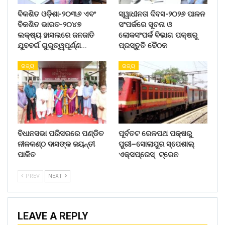
ବିକଶିତ ଓଡ଼ିଶା-୨୦୩୬ ଏବଂ
ସ୍ୱାଧୀନତା ଦିବସ-୨୦୨୬ ପାଳନ
ବିକଶିତ ଭାରତ-୨୦୪୭
ସଂପର୍କରେ ସୂଚନା ଓ
ଲକ୍ଷ୍ୟ ହାସଲରେ ଜନଜାତି
ଲୋକସଂପର୍କ ବିଭାଗ ପକ୍ଷରୁ
ଯୁବବର୍ଗ ଗୁରୁତ୍ୱପୂର୍ଣ୍ଣ…
ପ୍ରସ୍ତୁତି ବୈଠକ
ରାଜ୍ୟ
ରାଜ୍ୟ
ବିଧାନସଭା ପରିସରରେ ପଣ୍ଡିତ
ପୂର୍ବତଟ ରେଳପଥ ପକ୍ଷରୁ
ନୀଳକଣ୍ଠ ଦାସଙ୍କ ଜୟନ୍ତୀ
ପୁରୀ–ସୋଲାପୁର ସ୍ପେଶାଲ୍
ପାଳିତ
ଏକ୍ସପ୍ରେସ୍ ଟ୍ରେନ
PREV
NEXT
LEAVE A REPLY