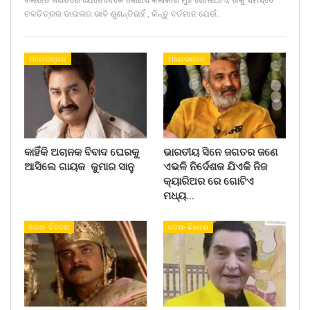
ବଲିଉଡ ଜଗତରେ ଯେତେବେଳେ କୌଣସି କଳାକାର ମୁହଁ ଖୋଲିଥାଏ, ତାକୁ ସମସ୍ତେ
ଚଳଚିତ୍ରର ଡାଇଲଗ ଭାବି ଶୁଣନ୍ତିନାହିଁ , କିନ୍ତୁ ବର୍ତମାନ ଯେଉଁ…
ମନୋରଞ୍ଜନ
ମନୋରଞ୍ଜନ
କାହିଁକି ଅଚାନକ ବିବାଦ ଘେରକୁ
ଭାରତୀୟ ସିନେ ଜଗତର ଜଣେ
ଆସିଲେ ଗାୟକ କୁମାର ସାନୁ
ଏଭଳି ନିର୍ଦେଶକ ଯିଏକି ନିଜ
କ୍ୟାରିଅର ରେ ଗୋଟିଏ
ମଧ୍ୟ…
ଦେଶ- ବିଦେଶ
ଦେଶ- ବିଦେଶ