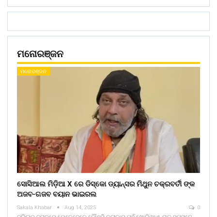
ମନୋରଞ୍ଜନ
ମନୋରଞ୍ଜନ
ସୋସିଆଲ ମିଡ଼ିଆ X ରେ ଡିସ୍କୋ ଡ୍ୟାନ୍ସର ମିଥୁନ ଚକ୍ରବର୍ତୀ ଙ୍କ
ଅଜବ-ଗଜବ ବୟାନ ଭାଇରଲ
Sakala Khabar
Aug 14, 2025
0