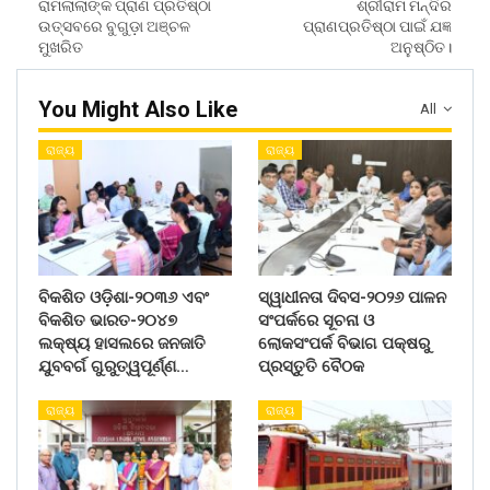
ରାମଲାଲାଙ୍କ ପ୍ରାଣ ପ୍ରତିଷ୍ଠା
ଶ୍ରୀରାମ ମନ୍ଦିର
ଉତ୍ସବରେ ବୁଗୁଡ଼ା ଅଞ୍ଚଳ
ପ୍ରାଣପ୍ରତିଷ୍ଠା ପାଇଁ ଯଜ୍ଞ
ମୁଖରିତ
ଅନୁଷ୍ଠିତ।
You Might Also Like
All
ରାଜ୍ୟ
ରାଜ୍ୟ
ବିକଶିତ ଓଡ଼ିଶା-୨୦୩୬ ଏବଂ
ସ୍ୱାଧୀନତା ଦିବସ-୨୦୨୬ ପାଳନ
ବିକଶିତ ଭାରତ-୨୦୪୭
ସଂପର୍କରେ ସୂଚନା ଓ
ଲକ୍ଷ୍ୟ ହାସଲରେ ଜନଜାତି
ଲୋକସଂପର୍କ ବିଭାଗ ପକ୍ଷରୁ
ଯୁବବର୍ଗ ଗୁରୁତ୍ୱପୂର୍ଣ୍ଣ…
ପ୍ରସ୍ତୁତି ବୈଠକ
ରାଜ୍ୟ
ରାଜ୍ୟ