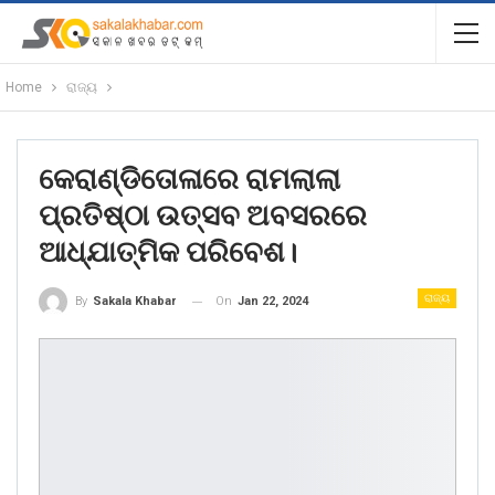
Home
ରାଜ୍ୟ
କେରାଣ୍ଡିତୋଳାରେ ରାମଲାଲା
ପ୍ରତିଷ୍ଠା ଉତ୍ସବ ଅବସରରେ
ଆଧ୍ଯାତ୍ମିକ ପରିବେଶ।
ରାଜ୍ୟ
On
Jan 22, 2024
By
Sakala Khabar