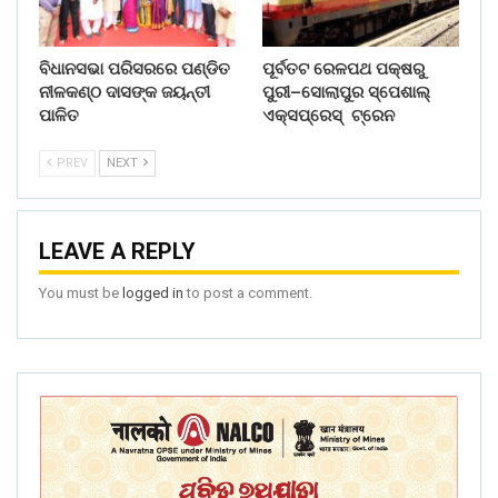
ବିଧାନସଭା ପରିସରରେ ପଣ୍ଡିତ
ପୂର୍ବତଟ ରେଳପଥ ପକ୍ଷରୁ
ନୀଳକଣ୍ଠ ଦାସଙ୍କ ଜୟନ୍ତୀ
ପୁରୀ–ସୋଲାପୁର ସ୍ପେଶାଲ୍
ପାଳିତ
ଏକ୍ସପ୍ରେସ୍ ଟ୍ରେନ
PREV
NEXT
LEAVE A REPLY
You must be
logged in
to post a comment.