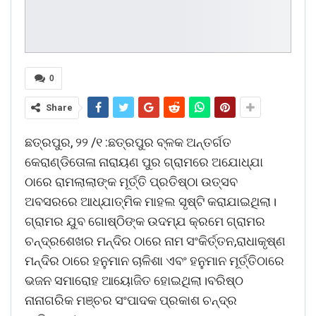
0
Share
ଛତ୍ରପୁର, ୨୨ /୧ :ଛତ୍ରପୁର ବ୍ଳକ ଅନ୍ତର୍ଗତ
କେରାଣ୍ଡିତୋଳା ନାରାୟଣ ପୁର ଗ୍ରାମରେ ଅଯୋଧ୍ଯା
ଠାରେ ରାମଲାଲାଙ୍କ ମୂର୍ତ୍ତି ପ୍ରତିଷ୍ଠା ଉତ୍ସବ
ଅବସରରେ ଆଧ୍ଯାତ୍ମିକ ମାହଲ ସୃଷ୍ଟି କରାଯାଇଥିଲା।
ଗ୍ରାମର ଯୁବ ଗୋଷ୍ଠିଙ୍କ ଉଦମ୍ଯ କ୍ରମେ ଗ୍ରାମର
ଚନ୍ଦ୍ରଶେଖର ମନ୍ଦିର ଠାରେ ନାମ ସଂକିର୍ତ୍ତନ,ରାଧାକୃଷ୍ଣ
ମନ୍ଦିର ଠାରେ ହନୁମାନ ଚାଳିଶା ଏବଂ ହନୁମାନ ମୂର୍ତ୍ତିଠାରେ
ଭଜନ ସମାରୋହ ଆୟୋଜିତ ହୋଇଥିଲା।ବରିଷ୍ଠ
ନାନାଗରିକ ମଞ୍ଚର ସଂପାଦକ ପ୍ରକାଶ ଚନ୍ଦ୍ର