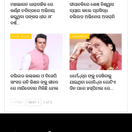
ମହାଭାରତ ଧାରାବାହିକ ରେ
ଦୀପାବଳିରେ ଶେଷ ନିଶ୍ୱାସ
କର୍ଣ୍ଣ ଚରିତ୍ରରେ ଅଭିନୟ
ତ୍ୟାଗ କଲେ ପ୍ରସିଦ୍ଧ
କରୁଥିବା ପଙ୍କଜ ଧୀର ୬୮
ବଲିଉଡ ଅଭିନେତା ଅସରାନି
ବର୍ଷ…
ଦେଶ- ବିଦେଶ
ମନୋରଞ୍ଜନ
ବଲିଉଡ କଳାକାର ଓ ବିଜେପି
ଧର୍ମେନ୍ଦ୍ର ଙ୍କୁ ଦେଖିବାକୁ
ସାଂସଦ ରବି କିଶନ ଙ୍କୁ ଜୀବନ
ଯାଇଥିବା ଗୋବିନ୍ଦା ଗୋଟିଏ
ରେ ମାରିଦେବାର ମିଳିଛି ଧମକ
ଦିନ ପରେ ହସ୍ପିଟାଲ ରେ…
PREV
NEXT
1 of 2