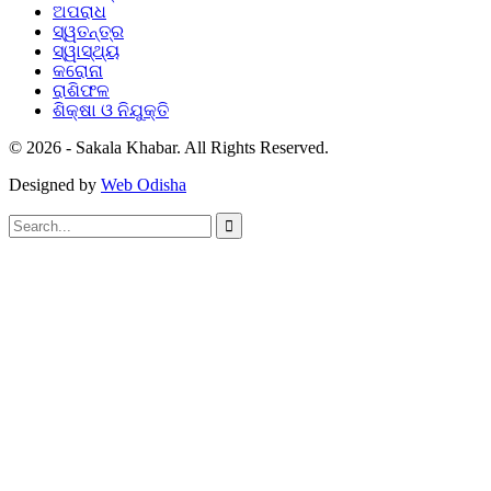
ଅପରାଧ
ସ୍ୱତନ୍ତ୍ର
ସ୍ୱାସ୍ଥ୍ୟ
କରୋନା
ରାଶିଫଳ
ଶିକ୍ଷା ଓ ନିଯୁକ୍ତି
© 2026 - Sakala Khabar. All Rights Reserved.
Designed by
Web Odisha