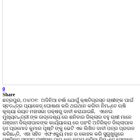
0
Share
ଛତ୍ରପୁର, ୦୪/୦୧: ଅଦିନିଆ ବର୍ଷା ଯୋଗୁଁ କ୍ଷତିଗ୍ରସ୍ତ ଚାଷୀଙ୍କ ପାଇଁ
ସ୍ବତନ୍ତ୍ର ପ୍ୟାକେଜ୍ ଘୋଷଣା କରି ଥଇଥାନ କରିବା ନିମନ୍ତେ ଋଷି
କୂଲ୍ୟା ରୟତ ମହାସଭା ପକ୍ଷରୁ ଦାବୀ କରାଯାଇଛି, ଏନେଇ
ମୁଖ୍ୟମନ୍ତ୍ରୀ ଙ୍କ ଉଦ୍ଦେଶ୍ୟ ରେ ଶନିବାର ଜିଲ୍ଲାର ବହୁ ଚାଷୀ ମାନେ
ଗଞ୍ଜାମ ଜିଲ୍ଲାପାଳଙ୍କ କାର୍ଯ୍ୟାଳୟ ରେ ପହଂଚି ଅତିରିକ୍ତ ଜିଲ୍ଲାପାଳ
ଡ଼ଃ ପ୍ରମୋଦ କୁମାର ପୃଷ୍ଟି ଙ୍କୁ ଭେଟି ଏକ ଲିଖିତ ଦାବୀ ପତ୍ର ପ୍ରଦାନ
କରିଛନ୍ତି, ଏହା ସହିତ ଏଫଏକ୍ୟୁ ମାନ ର କୋହଳ କରି ସୁରୁଖୁରୁରେ
ପଞ୍ଜିକୃତ ସମସ୍ତ ଚାଷୀଙ୍କ ଠାରୁ ଧାନ କ୍ରୟ କରିବା ନିମନ୍ତେ ସେମାନେ