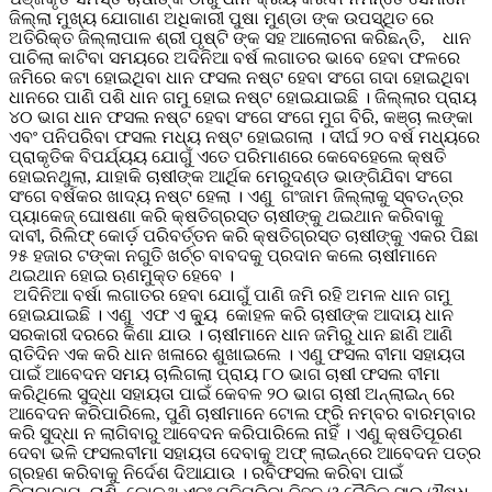
ଜିଲ୍ଲା ମୁଖ୍ୟ ଯୋଗାଣ ଅଧିକାରୀ ପୁଷା ମୁଣ୍ଡା ଙ୍କ ଉପସ୍ଥିତ ରେ
ଅତିରିକ୍ତ ଜିଲ୍ଲାପାଳ ଶ୍ରୀ ପୃଷ୍ଟି ଙ୍କ ସହ ଆଲୋଚନା କରିଛନ୍ତି, ଧାନ
ପାଚିଲା କାଟିବା ସମୟରେ ଅଦିନିଆ ବର୍ଷ ଲଗାତର ଭାବେ ହେବା ଫଳରେ
ଜମିରେ କଟା ହୋଇଥିବା ଧାନ ଫସଲ ନଷ୍ଟ ହେବା ସଂଗେ ଗଦା ହୋଇଥିବା
ଧାନରେ ପାଣି ପଶି ଧାନ ଗମୁ ହୋଇ ନଷ୍ଟ ହୋଇଯାଇଛି । ଜିଲ୍ଲାର ପ୍ରାୟ
୪୦ ଭାଗ ଧାନ ଫସଲ ନଷ୍ଟ ହେବା ସଂଗେ ସଂଗେ ମୁଗ ବିରି, କଞ୍ଚା ଲଙ୍କା
ଏବଂ ପନିପରିବା ଫସଲ ମଧ୍ୟ ନଷ୍ଟ ହୋଇଗଲା । ଦୀର୍ଘ ୨୦ ବର୍ଷ ମଧ୍ୟରେ
ପ୍ରାକୃତିକ ବିପର୍ଯ୍ୟୟ ଯୋଗୁଁ ଏତେ ପରିମାଣରେ କେବେହେଲେ କ୍ଷତି
ହୋଇନଥୁଲା, ଯାହାକି ଚାଷୀଙ୍କ ଆର୍ଥିକ ମେରୁଦଣ୍ଡ ଭାଙ୍ଗିଯିବା ସଂଗେ
ସଂଗେ ବର୍ଷକର ଖାଦ୍ୟ ନଷ୍ଟ ହେଲା । ଏଣୁ ଗଂଜାମ ଜିଲ୍ଲାକୁ ସ୍ବତନ୍ତ୍ର
ପ୍ୟାକେଜ୍ ଘୋଷଣା କରି କ୍ଷତିଗ୍ରସ୍ତ ଚାଷୀଙ୍କୁ ଥଇଥାନ କରିବାକୁ
ଦାବୀ, ରିଲିଫ୍ କୋର୍ଡ଼ ପରିବର୍ତ୍ତନ କରି କ୍ଷତିଗ୍ରସ୍ତ ଚାଷୀଙ୍କୁ ଏକର ପିଛା
୨୫ ହଜାର ଟଙ୍କା ନଗୁତି ଖର୍ଚ୍ଚ ବାବଦକୁ ପ୍ରଦାନ କଲେ ଚାଷୀମାନେ
ଥଇଥାନ ହୋଇ ଋଣମୁକ୍ତ ହେବେ ।
ଅଦିନିଆ ବର୍ଷା ଲଗାତର ହେବା ଯୋଗୁଁ ପାଣି ଜମି ରହି ଅମଳ ଧାନ ଗମୁ
ହୋଇଯାଇଛି । ଏଣୁ ଏଫ ଏ କ୍ୟୁ କୋହଳ କରି ଚାଷୀଙ୍କ ଆଦାୟ ଧାନ
ସରକାରୀ ଦରରେ କିଣା ଯାଉ । ଚାଷୀମାନେ ଧାନ ଜମିରୁ ଧାନ ଛାଣି ଆଣି
ରାତିଦିନ ଏକ କରି ଧାନ ଖଳାରେ ଶୁଖାଇଲେ । ଏଣୁ ଫସଲ ବୀମା ସହାୟତା
ପାଇଁ ଆବେଦନ ସମୟ ଚାଲିଗଲା ପ୍ରାୟ ୮୦ ଭାଗ ଚାଷୀ ଫସଲ ବୀମା
କରିଥିଲେ ସୁଦ୍ଧା ସହାୟତା ପାଇଁ କେବଳ ୨୦ ଭାଗ ଚାଷୀ ଅନ୍‌ଲାଇନ୍ ରେ
ଆବେଦନ କରିପାରିଲେ, ପୁଣି ଚାଷୀମାନେ ଟୋଲ ଫ୍ରି ନମ୍ବର ବାରମ୍ବାର
କରି ସୁଦ୍ଧା ନ ଲାଗିବାରୁ ଆବେଦନ କରିପାରିଲେ ନାହିଁ । ଏଣୁ କ୍ଷତିପୂରଣ
ଦେବା ଭଳି ଫସଲବୀମା ସହାୟତା ଦେବାକୁ ଅଫ୍ ଲାଇନ୍‌ରେ ଆବେଦନ ପତ୍ର
ଗ୍ରହଣ କରିବାକୁ ନିର୍ଦେଶ ଦିଆଯାଉ । ରବିଫସଲ କରିବା ପାଇଁ