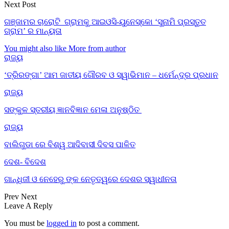
Next Post
ଗଞ୍ଜାମର ଚାରୋଟି ଗ୍ରାମକୁ ଆଇଓସି-ୟୁନେସ୍କୋ ‘ସୁନାମି ପ୍ରସ୍ତୁତ
ଗ୍ରାମ’ ର ମାନ୍ୟତା
You might also like
More from author
ରାଜ୍ୟ
‘ତ୍ରିରଙ୍ଗା’ ଆମ ଜାତୀୟ ଗୌରବ ଓ ସ୍ୱାଭିମାନ – ଧର୍ମେନ୍ଦ୍ର ପ୍ରଧାନ
ରାଜ୍ୟ
ସଙ୍କୁଳ ସ୍ତରୀୟ ଜ୍ଞାନବିଜ୍ଞାନ ମେଳା ଅନୁଷ୍ଠିତ
ରାଜ୍ୟ
ବାଲିଗୁଡା ରେ ବିଶ୍ୱ ଆଦିବାସୀ ଦିବସ ପାଳିତ
ଦେଶ- ବିଦେଶ
ଗାନ୍ଧିଜୀ ଓ ନେହେରୁ ଙ୍କ ନେତୃତ୍ୱରେ ଦେଶର ସ୍ୱାଧୀନତା
Prev
Next
Leave A Reply
You must be
logged in
to post a comment.