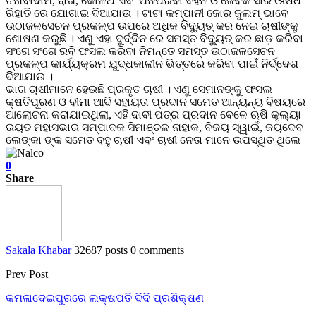
ଚିନାବାଦାମ, ରାଶି, କୋଳଥ ଏବଂ ପନିପରିବା ବିହନ ଓ ଜୈବିକ ସାର ଔଷଧ
ରିହାତି ରେ ଯୋଗାଇ ଦିଆଯାଉ । ଟାଟା କମ୍ପାନୀ ଜୋର ଜୁଲମ୍ ଭାବେ
ଉଠାଜଳସେଚନ ପ୍ରକଳ୍ପ ଉପରେ ଅଧିକ ବିଦ୍ୟୁତ୍ କର ନେଇ ଚାଷୀଙ୍କୁ
ଶୋଷଣ କରୁଛି । ଏଣୁ ଏହା ଦୁର୍ଦ୍ଦିନ ରେ ସମସ୍ତ ବିଦ୍ୟୁତ୍ କର ଛାଡ଼ କରିବା
ସଂଗେ ସଂଗେ ରବି ଫସଲ କରିବା ନିମନ୍ତେ ସମସ୍ତ ଉଠାଜଳସେଚନ
ପ୍ରକଳ୍ପ କାର୍ଯ୍ୟକ୍ରମ ଯୁଦ୍ଧକାଳୀନ ଭିତ୍ତରେ କରିବା ପାଇଁ ନିର୍ଦ୍ଦେଶ
ଦିଆଯାଉ ।
ଭାଗ ଚାଷୀମାନେ ହେଉଛି ପ୍ରକୃତ ଚାଷୀ । ଏଣୁ ସେମାନଙ୍କୁ ଫସଲ
କ୍ଷତିପୂରଣ ଓ ବୀମା ଆଦି ସହାୟତା ପ୍ରଦାନ ସମେତ ଆନ୍ୟନ୍ୟ ବିଷୟରେ
ଆଲୋଚନା କରାଯାଇଥିଲା, ଏହି ଦାବୀ ପତ୍ର ପ୍ରଦାନ ବେଳେ ଋଷି କୂଲ୍ୟା
ରୟତ ମହାସଭାର ସମ୍ପାଦକ ସିମାଞ୍ଚଳ ନାହାକ, ବିଜୟ ସ୍ୱାଇଁ, ଜୟଦେବ
ଲେଙ୍କା ଙ୍କ ସମେତ ବହୁ ଚାଷୀ ଏବଂ ଚାଷୀ ନେତା ମାନେ ଉପସ୍ଥିତ ଥିଲେ
0
Share
Sakala Khabar
32687 posts
0 comments
Prev Post
କମଳାଦେଇପୁରରେ ଲକ୍ଷପତି ଦିଦି ପ୍ରଶିକ୍ଷଣ