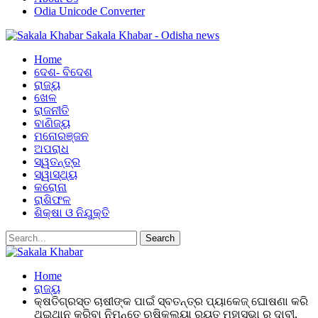
Odia Unicode Converter
Sakala Khabar - Odisha news
Home
ଦେଶ- ବିଦେଶ
ରାଜ୍ୟ
ଖେଳ
ରାଜନୀତି
ବାଣିଜ୍ୟ
ମନୋରଞ୍ଜନ
ଅପରାଧ
ସ୍ୱତନ୍ତ୍ର
ସ୍ୱାସ୍ଥ୍ୟ
କରୋନା
ରାଶିଫଳ
ଶିକ୍ଷା ଓ ନିଯୁକ୍ତି
Home
ରାଜ୍ୟ
କ୍ଷତିଗ୍ରସ୍ତ ଚାଷୀଙ୍କ ପାଇଁ ସ୍ବତନ୍ତ୍ର ପ୍ୟାକେଜ୍ ଘୋଷଣା କରି
ଥଇଥାନ କରିବା ନିମନ୍ତେ ଋଷିକୂଲ୍ୟା ରୟତ ମହାସଭା ର ଦାବୀ,