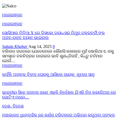
ମନୋରଞ୍ଜନ
ମନୋରଞ୍ଜନ
ସୋସିଆଲ ମିଡ଼ିଆ X ରେ ଡିସ୍କୋ ଡ୍ୟାନ୍ସର ମିଥୁନ ଚକ୍ରବର୍ତୀ ଙ୍କ
ଅଜବ-ଗଜବ ବୟାନ ଭାଇରଲ
Sakala Khabar
Aug 14, 2025
0
ବଲିଉଡ ଜଗତରେ ଯେତେବେଳେ କୌଣସି କଳାକାର ମୁହଁ ଖୋଲିଥାଏ, ତାକୁ
ସମସ୍ତେ ଚଳଚିତ୍ରର ଡାଇଲଗ ଭାବି ଶୁଣନ୍ତିନାହିଁ , କିନ୍ତୁ ବର୍ତମାନ
ଯେଉଁ…
ମନୋରଞ୍ଜନ
କାହିଁକି ଅଚାନକ ବିବାଦ ଘେରକୁ ଆସିଲେ ଗାୟକ କୁମାର ସାନୁ
ମନୋରଞ୍ଜନ
ଭାରତୀୟ ସିନେ ଜଗତର ଜଣେ ଏଭଳି ନିର୍ଦେଶକ ଯିଏକି ନିଜ କ୍ୟାରିଅର ରେ
ଗୋଟିଏ ମଧ୍ୟ…
ଦେଶ- ବିଦେଶ
ମହାଭାରତ ଧାରାବାହିକ ରେ କର୍ଣ୍ଣ ଚରିତ୍ରରେ ଅଭିନୟ କରୁଥିବା ପଙ୍କଜ