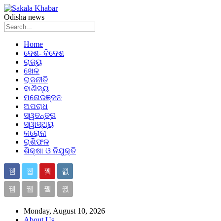
Odisha news
Home
ଦେଶ- ବିଦେଶ
ରାଜ୍ୟ
ଖେଳ
ରାଜନୀତି
ବାଣିଜ୍ୟ
ମନୋରଞ୍ଜନ
ଅପରାଧ
ସ୍ୱତନ୍ତ୍ର
ସ୍ୱାସ୍ଥ୍ୟ
କରୋନା
ରାଶିଫଳ
ଶିକ୍ଷା ଓ ନିଯୁକ୍ତି
Monday, August 10, 2026
About Us