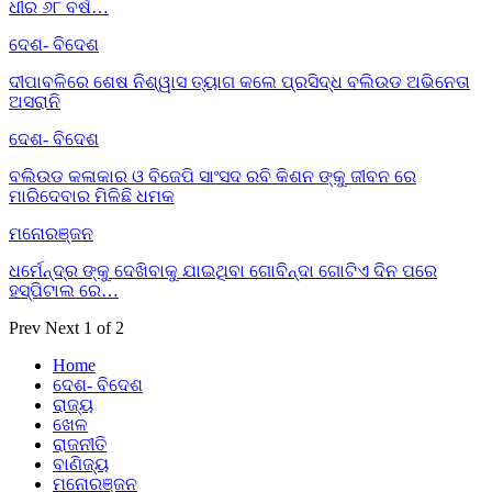
ଧୀର ୬୮ ବର୍ଷ…
ଦେଶ- ବିଦେଶ
ଦୀପାବଳିରେ ଶେଷ ନିଶ୍ୱାସ ତ୍ୟାଗ କଲେ ପ୍ରସିଦ୍ଧ ବଲିଉଡ ଅଭିନେତା
ଅସରାନି
ଦେଶ- ବିଦେଶ
ବଲିଉଡ କଳାକାର ଓ ବିଜେପି ସାଂସଦ ରବି କିଶନ ଙ୍କୁ ଜୀବନ ରେ
ମାରିଦେବାର ମିଳିଛି ଧମକ
ମନୋରଞ୍ଜନ
ଧର୍ମେନ୍ଦ୍ର ଙ୍କୁ ଦେଖିବାକୁ ଯାଇଥିବା ଗୋବିନ୍ଦା ଗୋଟିଏ ଦିନ ପରେ
ହସ୍ପିଟାଲ ରେ…
Prev
Next
1 of 2
Home
ଦେଶ- ବିଦେଶ
ରାଜ୍ୟ
ଖେଳ
ରାଜନୀତି
ବାଣିଜ୍ୟ
ମନୋରଞ୍ଜନ