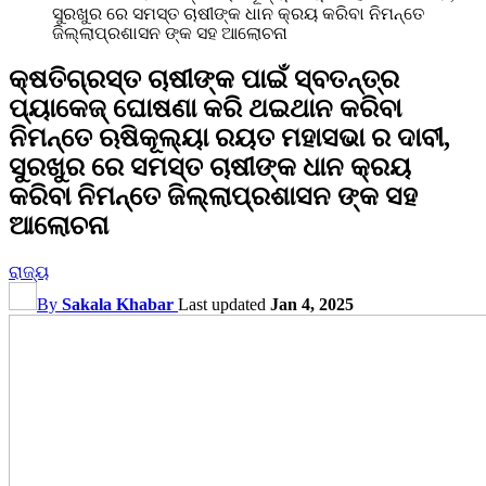
ସୁରଖୁର ରେ ସମସ୍ତ ଚାଷୀଙ୍କ ଧାନ କ୍ରୟ କରିବା ନିମନ୍ତେ
ଜିଲ୍ଲାପ୍ରଶାସନ ଙ୍କ ସହ ଆଲୋଚନା
କ୍ଷତିଗ୍ରସ୍ତ ଚାଷୀଙ୍କ ପାଇଁ ସ୍ବତନ୍ତ୍ର
ପ୍ୟାକେଜ୍ ଘୋଷଣା କରି ଥଇଥାନ କରିବା
ନିମନ୍ତେ ଋଷିକୂଲ୍ୟା ରୟତ ମହାସଭା ର ଦାବୀ,
ସୁରଖୁର ରେ ସମସ୍ତ ଚାଷୀଙ୍କ ଧାନ କ୍ରୟ
କରିବା ନିମନ୍ତେ ଜିଲ୍ଲାପ୍ରଶାସନ ଙ୍କ ସହ
ଆଲୋଚନା
ରାଜ୍ୟ
By
Sakala Khabar
Last updated
Jan 4, 2025