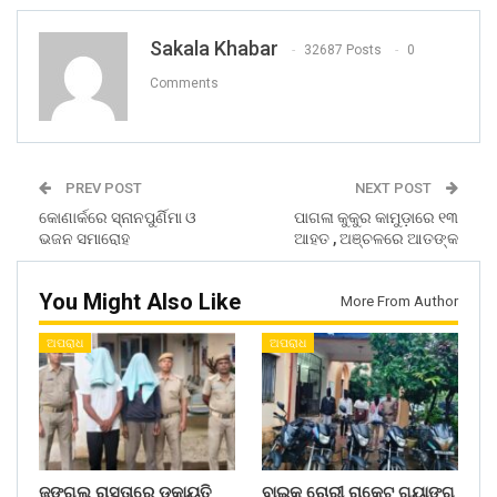
Sakala Khabar
32687 Posts
0
Comments
PREV POST
NEXT POST
କୋଣାର୍କରେ ସ୍ନାନପୁର୍ଣିମା ଓ
ପାଗଳା କୁକୁର କାମୁଡ଼ାରେ ୧୩
ଭଜନ ସମାରୋହ
ଆହତ , ଅଞ୍ଚଳରେ ଆତଙ୍କ
You Might Also Like
More From Author
ଅପରାଧ
ଅପରାଧ
ଜଙ୍ଗଲ ରାସ୍ତାରେ ଡକାୟତି
ବାଇକ ଚୋରୀ ରାକେଟ ଗ୍ୟାଙ୍ଗ