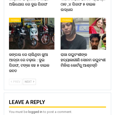
ଅଭିଯୋଗ ରେ ଦୁଇ ଗିରଫ
ଠାବ ,୪ ଗିରଫ ୫ ବାଇକ
ଉଦ୍ଧାର
ଅପରାଧ
ଅପରାଧ
ଜଙ୍ଗଲ ରେ ଚାଲିଥିବା ଜୁଆ
ରାଜା ରଘୁବଂଶୀଙ୍କ
ଆଡ୍ଡା ରେ ଚଢ଼ାଉ : ଦୁଇ
ହତ୍ୟାକାରୀଣି ସୋନମ ରଘୁବଂଶୀ
ଗିରଫ, ଟଙ୍କା ସହ ୫ ବାଇକ
ମିଳିଲା କୋର୍ଟରୁ ଆଶ୍ବସ୍ତି
ଜବତ
PREV
NEXT
LEAVE A REPLY
You must be
logged in
to post a comment.