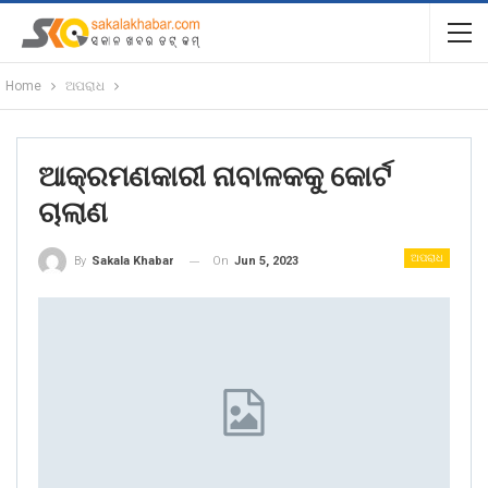
Home
ଅପରାଧ
ଆକ୍ରମଣକାରୀ ନାବାଳକକୁ କୋର୍ଟ
ଚାଲାଣ
ଅପରାଧ
On
Jun 5, 2023
By
Sakala Khabar