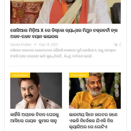
ସୋସିଆଲ ମିଡ଼ିଆ X ରେ ଡିସ୍କୋ ଡ୍ୟାନ୍ସର ମିଥୁନ ଚକ୍ରବର୍ତୀ ଙ୍କ
ଅଜବ-ଗଜବ ବୟାନ ଭାଇରଲ
Sakala Khabar
Aug 14, 2025
0
ବଲିଉଡ ଜଗତରେ ଯେତେବେଳେ କୌଣସି କଳାକାର ମୁହଁ ଖୋଲିଥାଏ, ତାକୁ ସମସ୍ତେ
ଚଳଚିତ୍ରର ଡାଇଲଗ ଭାବି ଶୁଣନ୍ତିନାହିଁ , କିନ୍ତୁ ବର୍ତମାନ ଯେଉଁ…
ମନୋରଞ୍ଜନ
ମନୋରଞ୍ଜନ
କାହିଁକି ଅଚାନକ ବିବାଦ ଘେରକୁ
ଭାରତୀୟ ସିନେ ଜଗତର ଜଣେ
ଆସିଲେ ଗାୟକ କୁମାର ସାନୁ
ଏଭଳି ନିର୍ଦେଶକ ଯିଏକି ନିଜ
କ୍ୟାରିଅର ରେ ଗୋଟିଏ