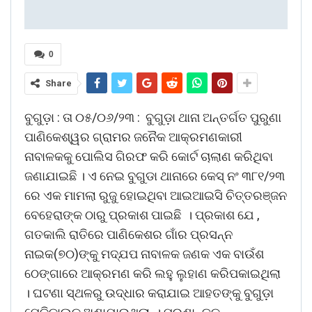
0
Share
ବୁଗୁଡ଼ା : ତା ୦୫/୦୬/୨୩ : ବୁଗୁଡ଼ା ଥାନା ଅନ୍ତର୍ଗତ ପୁରୁଣା
ପାଣିକେଶ୍ୱର ଗ୍ରାମର ଜନୈକ ଆକ୍ରମଣକାରୀ
ନାବାଳକକୁ ପୋଲିସ ଗିରଫ କରି କୋର୍ଟ ଚାଲାଣ କରିଥିବା
ଜଣାଯାଇଛି । ଏ ନେଇ ବୁଗୁଡା ଥାନାରେ କେସ୍ ନଂ ୩୮୧/୨୩
ରେ ଏକ ମାମଲା ରୁଜୁ ହୋଇଥିବା ଆଇଆଇସି ଚିତ୍ତରଞ୍ଜନ
ବେହେରାଙ୍କ ଠାରୁ ପ୍ରକାଶ ପାଇଛି । ପ୍ରକାଶ ଯେ ,
ଗତକାଲି ରାତିରେ ପାଣିକେଶର ଗାଁର ପ୍ରସନ୍ନ
ନାଇକ(୭୦)ଙ୍କୁ ମଦ୍ଯପ ନାବାଳକ ଜଣକ ଏକ ବାଉଁଶ
ଠେଙ୍ଗାରେ ଆକ୍ରମଣ କରି ଲହୁ ଲୁହାଣ କରିପକାଇଥିଲା
। ଘଟଣା ସ୍ଥଳରୁ ଉଦ୍ଧାର କରାଯାଇ ଆହତଙ୍କୁ ବୁଗୁଡ଼ା