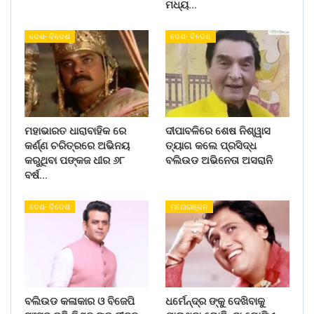
ମଧ୍ୟ…
ଦେଶ- ବିଦେଶ
ଦେଶ- ବିଦେଶ
ମହାଭାରତ ଧାରାବାହିକ ରେ
ଦୀପାବଳିରେ ଶେଷ ନିଶ୍ୱାସ
କର୍ଣ୍ଣ ଚରିତ୍ରରେ ଅଭିନୟ
ତ୍ୟାଗ କଲେ ପ୍ରସିଦ୍ଧ
କରୁଥିବା ପଙ୍କଜ ଧୀର ୬୮
ବଲିଉଡ ଅଭିନେତା ଅସରାନି
ବର୍ଷ…
ଦେଶ- ବିଦେଶ
ମନୋରଞ୍ଜନ
ବଲିଉଡ କଳାକାର ଓ ବିଜେପି
ଧର୍ମେନ୍ଦ୍ର ଙ୍କୁ ଦେଖିବାକୁ