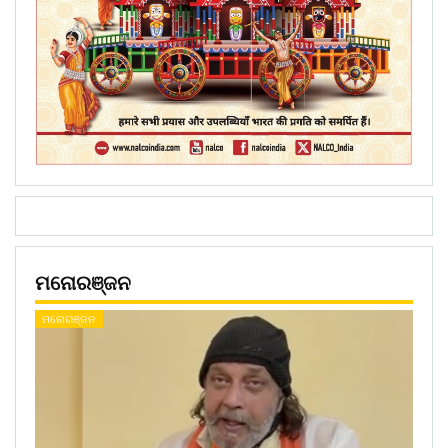
ମନୋରଞ୍ଜନ
ମନୋରଞ୍ଜନ