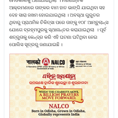
ମେଡିକାଲକୁ ଅଣାଯାଇଥିଲା । ମରଣାନ୍ତକ
ଆକ୍ରମଣରେ ତାଙ୍କର ବାମ ହାତ ଭାଙ୍ଗି ଯାଇଥିବା ସହ
ଦେହ ସାରା ଜଖମ ହୋଇଯାଇଥିଲା । ଅବସ୍ଥା ଗୁରୁତର
ଥିବାରୁ ପ୍ରାଥମିକ ଚିକିତ୍ସା ପରେ ତାଙ୍କୁ ୧୦୮ ଆମ୍ବୁଲାନ୍ସ
ଯୋଗେ ବ୍ରହ୍ମପୁରକୁ ସ୍ଥାନାନ୍ତର କରାଯାଇଥିଲା । ପୂର୍ବ
ଶତ୍ରୁତାକୁ କେନ୍ଦ୍ର କରି ଏହି ଘଟଣା ଘଟିଥିବା ନେଇ
ପୋଲିସ ସୂତ୍ରରୁ ଜଣାଯାଇଛି ।