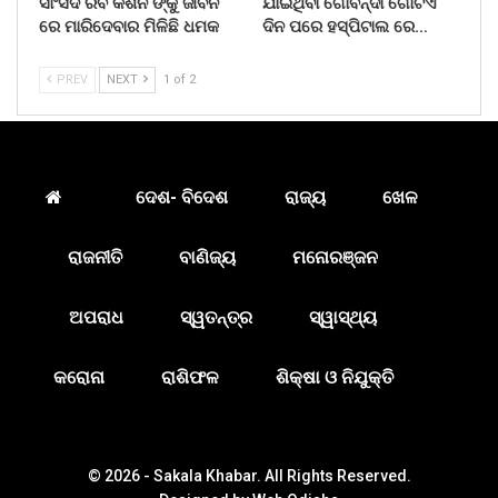
ସାଂସଦ ରବି କିଶନ ଙ୍କୁ ଜୀବନ
ଯାଇଥିବା ଗୋବିନ୍ଦା ଗୋଟିଏ
ରେ ମାରିଦେବାର ମିଳିଛି ଧମକ
ଦିନ ପରେ ହସ୍ପିଟାଲ ରେ…
PREV
NEXT
1 of 2
ଦେଶ- ବିଦେଶ
ରାଜ୍ୟ
ଖେଳ
ରାଜନୀତି
ବାଣିଜ୍ୟ
ମନୋରଞ୍ଜନ
ଅପରାଧ
ସ୍ୱତନ୍ତ୍ର
ସ୍ୱାସ୍ଥ୍ୟ
କରୋନା
ରାଶିଫଳ
ଶିକ୍ଷା ଓ ନିଯୁକ୍ତି
© 2026 - Sakala Khabar. All Rights Reserved.