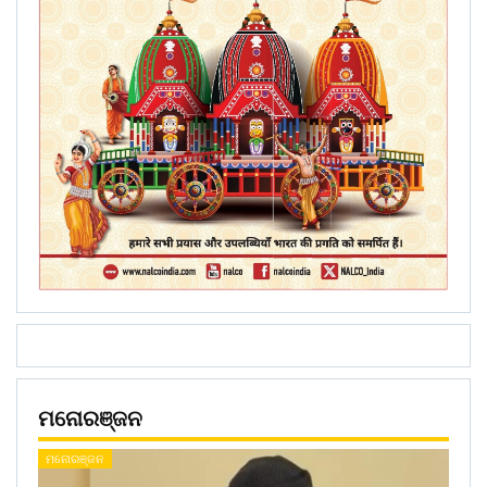
ମନୋରଞ୍ଜନ
ମନୋରଞ୍ଜନ