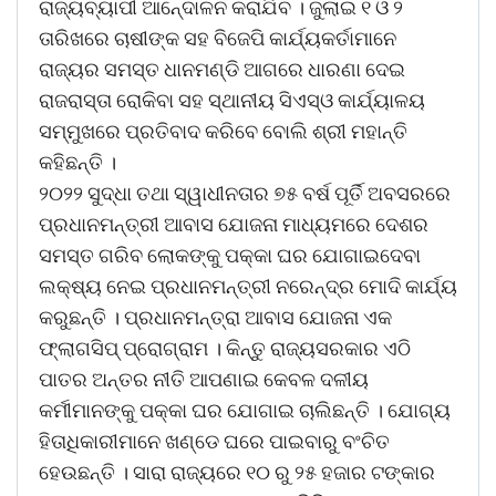
ରାଜ୍ୟବ୍ୟାପୀ ଆନେ୍ଦାଳନ କରାଯିବ । ଜୁଲାଇ ୧ ଓ ୨
ତାରିଖରେ ଚାଷୀଙ୍କ ସହ ବିଜେପି କାର୍ଯ୍ୟକର୍ତାମାନେ
ରାଜ୍ୟର ସମସ୍ତ ଧାନମଣ୍ଡି ଆଗରେ ଧାରଣା ଦେଇ
ରାଜରାସ୍ତା ରୋକିବା ସହ ସ୍ଥାନୀୟ ସିଏସ୍ଓ କାର୍ଯ୍ୟାଳୟ
ସମ୍ମୁଖରେ ପ୍ରତିବାଦ କରିବେ ବୋଲି ଶ୍ରୀ ମହାନ୍ତି
କହିଛନ୍ତି ।
୨୦୨୨ ସୁଦ୍ଧା ତଥା ସ୍ୱାଧୀନତାର ୭୫ ବର୍ଷ ପୂର୍ତି ଅବସରରେ
ପ୍ରଧାନମନ୍ତ୍ରୀ ଆବାସ ଯୋଜନା ମାଧ୍ୟମରେ ଦେଶର
ସମସ୍ତ ଗରିବ ଲୋକଙ୍କୁ ପକ୍କା ଘର ଯୋଗାଇଦେବା
ଲକ୍ଷ୍ୟ ନେଇ ପ୍ରଧାନମନ୍ତ୍ରୀ ନରେନ୍ଦ୍ର ମୋଦି କାର୍ଯ୍ୟ
କରୁଛନ୍ତି । ପ୍ରଧାନମନ୍ତ୍ରା ଆବାସ ଯୋଜନା ଏକ
ଫ୍ଲାଗସିପ୍ ପ୍ରୋଗ୍ରାମ । କିନ୍ତୁ ରାଜ୍ୟସରକାର ଏଠି
ପାତର ଅନ୍ତର ନୀତି ଆପଣାଇ କେବଳ ଦଳୀୟ
କର୍ମୀମାନଙ୍କୁ ପକ୍କା ଘର ଯୋଗାଇ ଚାଲିଛନ୍ତି । ଯୋଗ୍ୟ
ହିତାଧିକାରୀମାନେ ଖଣ୍ଡେ ଘରେ ପାଇବାରୁ ବଂଚିତ
ହେଉଛନ୍ତି । ସାରା ରାଜ୍ୟରେ ୧୦ ରୁ ୨୫ ହଜାର ଟଙ୍କାର