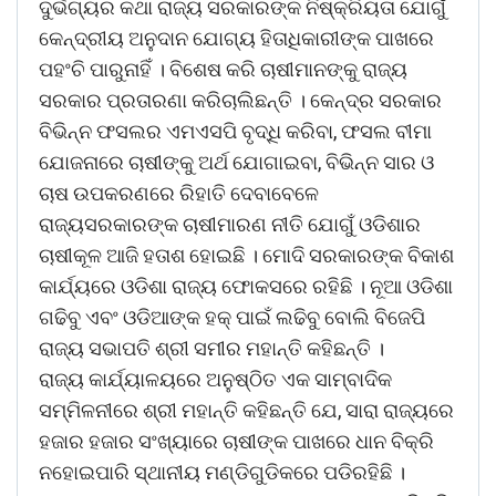
ଦୁର୍ଭଗ୍ୟର କଥା ରାଜ୍ୟ ସରକାରଙ୍କ ନିଷ୍କ୍ରିୟତା ଯୋଗୁଁ
କେନ୍ଦ୍ରୀୟ ଅନୁଦାନ ଯୋଗ୍ୟ ହିତାଧିକାରୀଙ୍କ ପାଖରେ
ପହଂଚି ପାରୁନାହିଁ । ବିଶେଷ କରି ଚାଷୀମାନଙ୍କୁ ରାଜ୍ୟ
ସରକାର ପ୍ରତାରଣା କରିଚାଲିଛନ୍ତି । କେନ୍ଦ୍ର ସରକାର
ବିଭିନ୍ନ ଫସଲର ଏମଏସପି ବୃଦ୍ଧି କରିବା, ଫସଲ ବୀମା
ଯୋଜନାରେ ଚାଷୀଙ୍କୁ ଅର୍ଥ ଯୋଗାଇବା, ବିଭିନ୍ନ ସାର ଓ
ଚାଷ ଉପକରଣରେ ରିହାତି ଦେବାବେଳେ
ରାଜ୍ୟସରକାରଙ୍କ ଚାଷୀମାରଣ ନୀତି ଯୋଗୁଁ ଓଡିଶାର
ଚାଷୀକୂଳ ଆଜି ହତାଶ ହୋଇଛି । ମୋଦି ସରକାରଙ୍କ ବିକାଶ
କାର୍ଯ୍ୟରେ ଓଡିଶା ରାଜ୍ୟ ଫୋକସରେ ରହିଛି । ନୂଆ ଓଡିଶା
ଗଢିବୁ ଏବଂ ଓଡିଆଙ୍କ ହକ୍ ପାଇଁ ଲଢିବୁ ବୋଲି ବିଜେପି
ରାଜ୍ୟ ସଭାପତି ଶ୍ରୀ ସମୀର ମହାନ୍ତି କହିଛନ୍ତି ।
ରାଜ୍ୟ କାର୍ଯ୍ୟାଳୟରେ ଅନୁଷ୍ଠିତ ଏକ ସାମ୍ବାଦିକ
ସମ୍ମିଳନୀରେ ଶ୍ରୀ ମହାନ୍ତି କହିଛନ୍ତି ଯେ, ସାରା ରାଜ୍ୟରେ
ହଜାର ହଜାର ସଂଖ୍ୟାରେ ଚାଷୀଙ୍କ ପାଖରେ ଧାନ ବିକ୍ରି
ନହୋଇପାରି ସ୍ଥାନୀୟ ମଣ୍ଡିଗୁଡିକରେ ପଡିରହିଛି ।