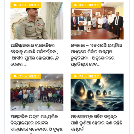
UNCATEGORIZED
UNCATEGORIZED
ପାକିସ୍ଥାନରେ ରାଜନୀତିରେ
ନାଲକୋ – ଏନଏଲସି ଇଣ୍ଡିଆ
ହେବାକୁ ଯାଉଛି ପରିବର୍ତ୍ତନ ,
ମଧ୍ୟରେ ମିଳିତ ଉଦ୍ୟମ
ଆସୀମ ମୁନୀର ହୋଇପାରନ୍ତି
ଚୁକ୍ତିନାମା : ଅନୁଗୋଳରେ
ଦେଶର…
ପ୍ରତିଷ୍ଠା ହେବ…
UNCATEGORIZED
UNCATEGORIZED
ଆଞ୍ଚଳିକ ଉଚ୍ଚ ମାଧ୍ୟମିକ
ମହାଦେବଙ୍କ ସହିତ ସମୁଦ୍ର
ବିଦ୍ୟାଳୟରେ ଭୋଟର
ପାଣି ଲୁଣିଆ ହେବାର କଣ ରହିଛି
ସାକ୍ଷରତା ସଚେତନତା ଓ ବୃକ୍ଷ
ସମ୍ପର୍କ