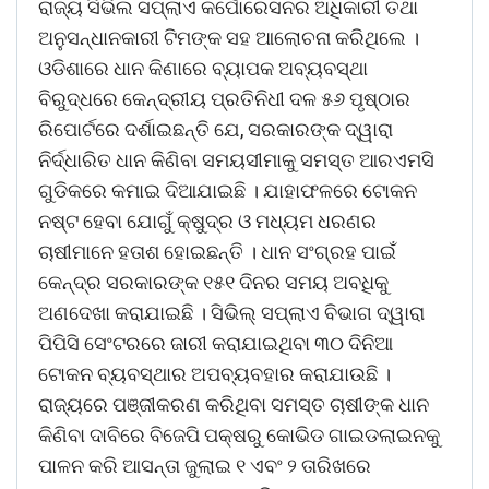
ରାଜ୍ୟ ସିଭିଲ ସପ୍ଲାଏ କର୍ପୋରେସନର ଅଧିକାରୀ ତଥା
ଅନୁସନ୍ଧାନକାରୀ ଟିମଙ୍କ ସହ ଆଲୋଚନା କରିଥିଲେ ।
ଓଡିଶାରେ ଧାନ କିଣାରେ ବ୍ୟାପକ ଅବ୍ୟବସ୍ଥା
ବିରୁଦ୍ଧରେ କେନ୍ଦ୍ରୀୟ ପ୍ରତିନିଧୀ ଦଳ ୫୬ ପୃଷ୍ଠାର
ରିପୋର୍ଟରେ ଦର୍ଶାଇଛନ୍ତି ଯେ, ସରକାରଙ୍କ ଦ୍ୱାରା
ନିର୍ଦ୍ଧାରିତ ଧାନ କିଣିବା ସମୟସୀମାକୁ ସମସ୍ତ ଆରଏମସି
ଗୁଡିକରେ କମାଇ ଦିଆଯାଇଛି । ଯାହାଫଳରେ ଟୋକନ
ନଷ୍ଟ ହେବା ଯୋଗୁଁ କ୍ଷୁଦ୍ର ଓ ମଧ୍ୟମ ଧରଣର
ଚାଷୀମାନେ ହତାଶ ହୋଇଛନ୍ତି । ଧାନ ସଂଗ୍ରହ ପାଇଁ
କେନ୍ଦ୍ର ସରକାରଙ୍କ ୧୫୧ ଦିନର ସମୟ ଅବଧିକୁ
ଅଣଦେଖା କରାଯାଇଛି । ସିଭିଲ୍ ସପ୍ଲାଏ ବିଭାଗ ଦ୍ୱାରା
ପିପିସି ସେଂଟରରେ ଜାରୀ କରାଯାଇଥିବା ୩୦ ଦିନିଆ
ଟୋକନ ବ୍ୟବସ୍ଥାର ଅପବ୍ୟବହାର କରାଯାଉଛି ।
ରାଜ୍ୟରେ ପଞ୍ଜୀକରଣ କରିଥିବା ସମସ୍ତ ଚାଷୀଙ୍କ ଧାନ
କିଣିବା ଦାବିରେ ବିଜେପି ପକ୍ଷରୁ କୋଭିଡ ଗାଇଡଲାଇନକୁ
ପାଳନ କରି ଆସନ୍ତା ଜୁଲାଇ ୧ ଏବଂ ୨ ତାରିଖରେ