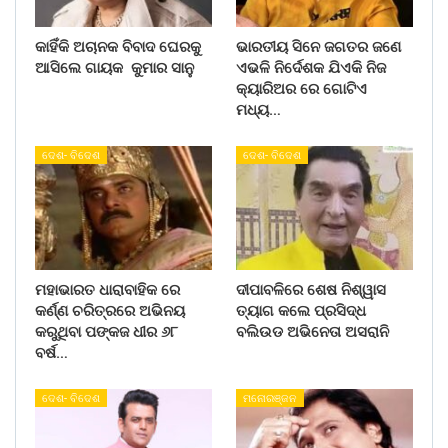
କାହିଁକି ଅଚାନକ ବିବାଦ ଘେରକୁ
ଭାରତୀୟ ସିନେ ଜଗତର ଜଣେ
ଆସିଲେ ଗାୟକ କୁମାର ସାନୁ
ଏଭଳି ନିର୍ଦେଶକ ଯିଏକି ନିଜ
କ୍ୟାରିଅର ରେ ଗୋଟିଏ
ମଧ୍ୟ…
ଦେଶ- ବିଦେଶ
ଦେଶ- ବିଦେଶ
ମହାଭାରତ ଧାରାବାହିକ ରେ
ଦୀପାବଳିରେ ଶେଷ ନିଶ୍ୱାସ
କର୍ଣ୍ଣ ଚରିତ୍ରରେ ଅଭିନୟ
ତ୍ୟାଗ କଲେ ପ୍ରସିଦ୍ଧ
କରୁଥିବା ପଙ୍କଜ ଧୀର ୬୮
ବଲିଉଡ ଅଭିନେତା ଅସରାନି
ବର୍ଷ…
ଦେଶ- ବିଦେଶ
ମନୋରଞ୍ଜନ