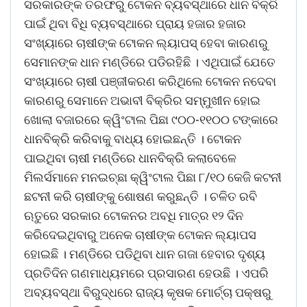
ସରକାରଙ୍କ ତରଫରୁ ଟୋକନ ବ୍ୟବସ୍ଥାରେ ଧାନ ବିକ୍ରି
ପାଇଁ ଥିବା ବିଧି ବ୍ୟବସ୍ଥାରେ ପ୍ରାୟ ହଜାର ହଜାର
ସଂଖ୍ୟାରେ ଚାଷୀଙ୍କ ଟୋକନ ଲ୍ୟାପସ୍ ହେବା କାରଣରୁ
ସେମାନଙ୍କ ଧାନ ମଣ୍ଡିରେ ପଡିରହିଛି । ଏଥିପାଇଁ ଯେତେ
ସଂଖ୍ୟାରେ ଚାଷୀ ପଞ୍ଜୀକରଣ କରିଥିଲେ ଟୋକନ ନଦେବା
କାରଣରୁ ସେମାନେ ଅଭାବୀ ବିକ୍ରିର ସମ୍ମୁଖୀନ ହୋଇ
ଖୋଲା ବଜାରରେ କ୍ୱିଂଟାଲ ପିଛା ୯୦୦-୧୧୦୦ ଟଙ୍କାରେ
ଧାନବିକ୍ରି କରିବାକୁ ବାଧ୍ୟ ହୋଇଛନ୍ତି । ଟୋକନ
ପାଇଥିବା ଚାଷୀ ମଣ୍ଡିରେ ଧାନବିକ୍ରି କଲାବେଳେ
ମିଲର୍ସମାନେ ମନଇଚ୍ଛା କ୍ୱିଂଟାଲ ପିଛା ୮/୧୦ କେଜି କଟନୀ
ଛଟନୀ କରି ଚାଷୀଙ୍କୁ ଶୋଷଣ କରୁଛନ୍ତି । ଚଳିତ ରବି
ଋତୁରେ ସରକାର ଟୋକନର ଅବଧି ମାତ୍ର ୧୨ ଦିନ
କରିଦେଇଥିବାରୁ ଅନେକ ଚାଷୀଙ୍କ ଟୋକନ ଲ୍ୟାପସ
ହୋଇଛି । ମଣ୍ଡିରେ ପଡିଥିବା ଧାନ ଗଜା ହେବାର ଦୃଶ୍ୟ
ପ୍ରତିଦିନ ଗଣମାଧ୍ୟମରେ ପ୍ରସାରଣ ହେଉଛି । ଏପରି
ଅବ୍ୟବସ୍ଥା ବିରୁଦ୍ଧରେ ରାଜ୍ୟ କୃଷକ ମୋର୍ଚ୍ଚା ପକ୍ଷରୁ