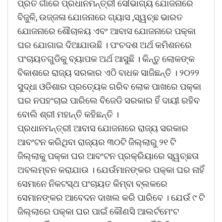
ପ୍ରତି ଗାଁରେ ପ୍ରଧାନମନ୍ତ୍ରୀ ସୌଭାଗ୍ୟ ଯୋଜନାରେ
ବିଜୁଳି, ଉଜ୍ଜଳା ଯୋଜନାରେ ଗ୍ୟାସ ,ସ୍ୱଚ୍ଛ ଭାରତ
ଯୋଜନାରେ ଶୌଚାଳୟ ଏବଂ ଆବାସ ଯୋଜନାରେ ପକ୍କା
ଘର ଯୋଗାଇ ଦିଆଯାଉଛି । ପଂଚଦଶ ଅର୍ଥ କମିଶନରେ
ପଂଚାୟତଗୁଡିକୁ ବ୍ୟାପକ ଅର୍ଥ ଆସୁଛି । କିନ୍ତୁ ଲୋକଙ୍କ
ବିକାଶରେ ରାଜ୍ୟ ସରକାର ଏଠି ବାଧକ ସାଜିଛନ୍ତି । ୨୦୨୨
ସୁଦ୍ଧା ଓଡିଶାର ପ୍ରତ୍ୟେକ ଗରିବ ଲୋକ ପାଖରେ ପକ୍କା
ଘର ନପହଂଚାଇ ପାରିଲେ ବିଜେଡି ସରକାର ହିଁ ଦାୟୀ ରହିବ
ବୋଲି ଶ୍ରୀ ମହାନ୍ତି କହିଛନ୍ତି ।
ପ୍ରଧାନମନ୍ତ୍ରୀ ଆବାସ ଯୋଜନାରେ ରାଜ୍ୟ ସରକାର
ଆବଂଟନ କରିଥିବା ରାଜ୍ୟର ୩୦ଟି ଜିଲ୍ଲାରୁ ୨୧ ଟି
ଜିଲ୍ଲାକୁ ପକ୍କା ଘର ଆବଂଟନ ପ୍ରକ୍ରିୟାରେ ସ୍ୱଚ୍ଛତା
ଅବଲମ୍ବନ କରାଯାଉ । ଯେଉଁମାନଙ୍କର ପକ୍କା ଘର ନାହିଁ
ସେମାନେ ନିକଟସ୍ଥ ପଂଚାୟତ କିମ୍ବା ବ୍ଲକରେ
ସେମାନଙ୍କର ଆବେଦନ ଦାଖଲ କରି ପାରିବେ । ଯେଉଁ ୯ ଟି
ଜିଲ୍ଲାରେ ପକ୍କା ଘର ପାଇଁ କୌଣସି ଆଲର୍ଟମେଂଟ