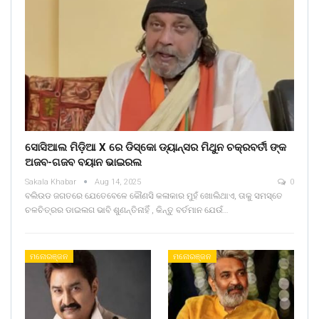
ସୋସିଆଲ ମିଡ଼ିଆ X ରେ ଡିସ୍କୋ ଡ୍ୟାନ୍ସର ମିଥୁନ ଚକ୍ରବର୍ତୀ ଙ୍କ
ଅଜବ-ଗଜବ ବୟାନ ଭାଇରଲ
Sakala Khabar
Aug 14, 2025
0
ବଲିଉଡ ଜଗତରେ ଯେତେବେଳେ କୌଣସି କଳାକାର ମୁହଁ ଖୋଲିଥାଏ, ତାକୁ ସମସ୍ତେ
ଚଳଚିତ୍ରର ଡାଇଲଗ ଭାବି ଶୁଣନ୍ତିନାହିଁ , କିନ୍ତୁ ବର୍ତମାନ ଯେଉଁ…
ମନୋରଞ୍ଜନ
ମନୋରଞ୍ଜନ