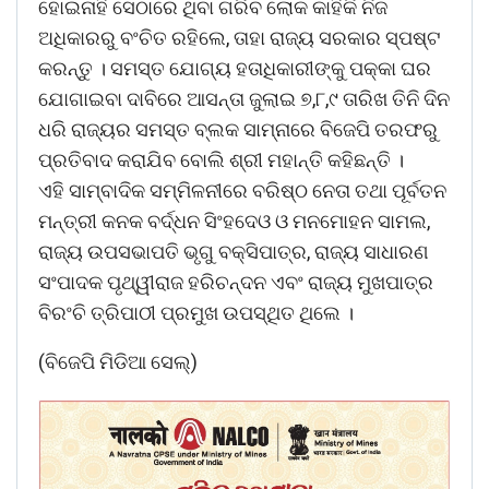
ହୋଇନାହିଁ ସେଠାରେ ଥିବା ଗରିବ ଲୋକ କାହିଁକି ନିଜ
ଅଧିକାରରୁ ବଂଚିତ ରହିଲେ, ତାହା ରାଜ୍ୟ ସରକାର ସ୍ପଷ୍ଟ
କରନ୍ତୁ । ସମସ୍ତ ଯୋଗ୍ୟ ହତାଧିକାରୀଙ୍କୁ ପକ୍କା ଘର
ଯୋଗାଇବା ଦାବିରେ ଆସନ୍ତା ଜୁଲାଇ ୭,୮,୯ ତାରିଖ ତିନି ଦିନ
ଧରି ରାଜ୍ୟର ସମସ୍ତ ବ୍ଲକ ସାମ୍ନାରେ ବିଜେପି ତରଫରୁ
ପ୍ରତିବାଦ କରାଯିବ ବୋଲି ଶ୍ରୀ ମହାନ୍ତି କହିଛନ୍ତି ।
ଏହି ସାମ୍ବାଦିକ ସମ୍ମିଳନୀରେ ବରିଷ୍ଠ ନେତା ତଥା ପୂର୍ବତନ
ମନ୍ତ୍ରୀ କନକ ବର୍ଦ୍ଧନ ସିଂହଦେଓ ଓ ମନମୋହନ ସାମଲ,
ରାଜ୍ୟ ଉପସଭାପତି ଭୃଗୁ ବକ୍ସିପାତ୍ର, ରାଜ୍ୟ ସାଧାରଣ
ସଂପାଦକ ପୃଥ୍ୱୀରାଜ ହରିଚନ୍ଦନ ଏବଂ ରାଜ୍ୟ ମୁଖପାତ୍ର
ବିରଂଚି ତ୍ରିପାଠୀ ପ୍ରମୁଖ ଉପସ୍ଥିତ ଥିଲେ ।
(ବିଜେପି ମିଡିଆ ସେଲ୍)