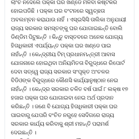
ଲାଂଚ ନଦେଲେ ପକ୍କା ଘର ଖଣ୍ଡେ ମିଳିବା କଷ୍ଟକର
ହୋଇପଡିଛି । ପକ୍କା ଘର ବଂଟନରେ ସ୍ୱଚ୍ଛତା
ଅବଲମ୍ବନ କରାଯାଉ ନାହିଁ । ଏସ୍ଇସିସି ତାଲିକା ଅନୁଯାୟୀ
ରାଜ୍ୟ ସରକାର ସମସ୍ତଙ୍କୁ ଘର ଯୋଗାଇଛନ୍ତି ବୋଲି
ଡିଣ୍ଡିମ ପିଟୁଛନ୍ତି । କିନ୍ତୁ ବାସ୍ତବରେ ଅନେକ ଯୋଗ୍ୟ
ହିତାଧିକାରୀ ଏପର୍ଯ୍ୟନ୍ତ ପକ୍କା ଘର ଖଣ୍ଡେ ପାଇ
ନାହାଁନ୍ତି । କେନ୍ଦ୍ରୀୟ ଟିମ୍ ପ୍ରଧାନମନ୍ତ୍ରୀ ଆବାସ
ଯୋଜନାରେ ହୋଇଥିବା ଅନିୟମିତତା ବିରୁଦ୍ଧରେ ରିପୋର୍ଟ
ଦେବା ସତ୍ୱେ ରାଜ୍ୟ ସରକାର ସଂପୃକ୍ତ ଅଂଚଳର
ବିଡିଓଙ୍କ ବିରୁଦ୍ଧରେ କୌଣସି କାର୍ଯ୍ୟାନୁଷ୍ଠାନ ନେଇ
ନାହାଁନ୍ତି । କେନ୍ଦ୍ର ସରକାର ଚଳିତ ବର୍ଷ ପାଇଁ ୮ ଲକ୍ଷ ୧୭
ହଜାର ପକ୍କା ଘର ଯୋଗାଇବା ନେଇ ଅର୍ଥ ପ୍ରଦାନ
କରିଛନ୍ତି । ଜଣେ ବି ଯୋଗ୍ୟ ହିତାଧିକାରୀ ପକ୍କା ଘର
ପାଇବାରୁ ଯେପରି ବଂଚିତ ନରୁହେ ସେଦିଗରେ ରାଜ୍ୟ
ସରକାର କାର୍ଯ୍ୟ କରିବାକୁ ଶ୍ରୀ ମହାନ୍ତି ପରାମର୍ଶ
ଦେଇଛନ୍ତି ।