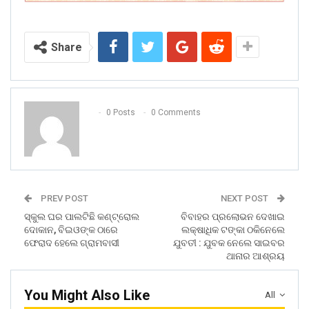
Share
0 Posts
0 Comments
PREV POST
NEXT POST
ସ୍କୁଲ ଘର ପାଲଟିଛି କଣ୍ଟ୍ରୋଲ
ବିବାହର ପ୍ରଲୋଭନ ଦେଖାଇ
ଦୋକାନ, ବିଇଓଙ୍କ ଠାରେ
ଲକ୍ଷାଧିକ ଟଙ୍କା ଠକିନେଲେ
ଫେରାଦ ହେଲେ ଗ୍ରାମବାସୀ
ଯୁବତୀ : ଯୁବକ ନେଲେ ସାଇବର
ଥାନାର ଆଶ୍ରୟ
You Might Also Like
All