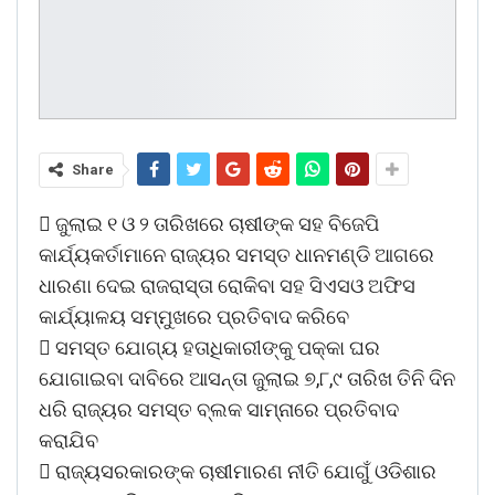
Share
 ଜୁଲାଇ ୧ ଓ ୨ ତାରିଖରେ ଚାଷୀଙ୍କ ସହ ବିଜେପି
କାର୍ଯ୍ୟକର୍ତାମାନେ ରାଜ୍ୟର ସମସ୍ତ ଧାନମଣ୍ଡି ଆଗରେ
ଧାରଣା ଦେଇ ରାଜରାସ୍ତା ରୋକିବା ସହ ସିଏସଓ ଅଫିସ
କାର୍ଯ୍ୟାଳୟ ସମ୍ମୁଖରେ ପ୍ରତିବାଦ କରିବେ
 ସମସ୍ତ ଯୋଗ୍ୟ ହତାଧିକାରୀଙ୍କୁ ପକ୍କା ଘର
ଯୋଗାଇବା ଦାବିରେ ଆସନ୍ତା ଜୁଲାଇ ୭,୮,୯ ତାରିଖ ତିନି ଦିନ
ଧରି ରାଜ୍ୟର ସମସ୍ତ ବ୍ଲକ ସାମ୍ନାରେ ପ୍ରତିବାଦ
କରାଯିବ
 ରାଜ୍ୟସରକାରଙ୍କ ଚାଷୀମାରଣ ନୀତି ଯୋଗୁଁ ଓଡିଶାର