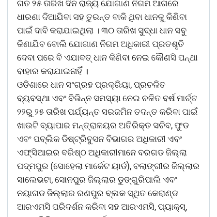
ଗତ ୨୫ ତାରିଖ ଦିନ ରାଜ୍ୟ ଯୋଗାଣ ନିଗମ ଆଗରେ
ଧାରଣା ଦିଆଯିବା ସହ ତୁରନ୍ତ ବାକି ଥିବା ଧାନକୁ କିଣିବା
ପାଇଁ ଦାବି କରାଯାଇଥିଲା । ୩୦ ତାରିଖ ସୁଦ୍ଧା ଧାନ ସବୁ
କିଣାଯିବ ବୋଲି ଯୋଗାଣ ନିଗମ ଅଧିକାରୀ ପ୍ରତଶୃତି
ଦେବା ପରେ ବି ଏଯାବତ୍ ଧାନ କିଣିବା ନେଇ କୌଣସି ପନ୍ଥା
ବାହାର କରାଯାଇନାହିଁ ।
ଓଡିଶାରେ ଧାନ ସଂଗ୍ରହ ପ୍ରକ୍ରିୟା, ପ୍ରଚଳିତ
ବ୍ୟବସ୍ଥା ଏବଂ ବିଭିନ୍ନ ସମସ୍ୟା ନେଇ ଚଳିତ ବର୍ଷ ମାର୍ଚ୍ଚ
୨୨ରୁ ୨୫ ତାରିଖ ପର୍ଯ୍ୟନ୍ତ ସରଜମିନ ତଦନ୍ତ କରିବା ପାଇଁ
ଖାଉଟି ବ୍ୟାପାର ମନ୍ତ୍ରାଳୟର ଅତିରିକ୍ତ ସଚିବ, ଫୁଡ
ଏବଂ ପବ୍ଲିକ ଡିଷ୍ଟ୍ରିବୁସନ ବିଭାଗର ଅଧିକାରୀ ଏବଂ
ଏଫ୍ସିଆଇର ବରିଷ୍ଠ ଅଧିକାରୀମାନେ ବରଗଡ ଜିଲ୍ଲା
ପଦ୍ମପୁର (ସୋହେଲା ମାର୍କେଟ ୟାର୍ଡ), ବଲାଙ୍ଗୀର ଜିଲ୍ଲାର
ସାଲେଭଟା, ସୋନପୁର ଜିଲ୍ଲାର ଡୁଙ୍ଗୁରିପାଲି ଏବଂ
ନୟାଗଡ ଜିଲ୍ଲାର ରଣପୁର ବ୍ଲକ ସ୍ଥିତ କେରାଣ୍ଡ
ଆରଏମସି ପରିଦର୍ଶନ କରିବା ସହ ଆରଏମସି, ପ୍ୟାକ୍ସ୍,