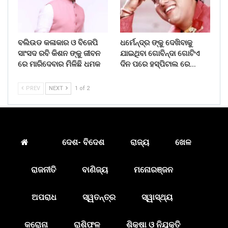
ବଲିଉଡ କଳାକାର ଓ ବିଜେପି
ଧର୍ମେନ୍ଦ୍ର ଙ୍କୁ ଦେଖିବାକୁ
ସାଂସଦ ରବି କିଶନ ଙ୍କୁ ଜୀବନ
ଯାଇଥିବା ଗୋବିନ୍ଦା ଗୋଟିଏ
ରେ ମାରିଦେବାର ମିଳିଛି ଧମକ
ଦିନ ପରେ ହସ୍ପିଟାଲ ରେ…
PREV
NEXT
1 of 2
ଦେଶ- ବିଦେଶ
ରାଜ୍ୟ
ଖେଳ
ରାଜନୀତି
ବାଣିଜ୍ୟ
ମନୋରଞ୍ଜନ
ଅପରାଧ
ସ୍ୱତନ୍ତ୍ର
ସ୍ୱାସ୍ଥ୍ୟ
କରୋନା
ରାଶିଫଳ
ଶିକ୍ଷା ଓ ନିଯୁକ୍ତି