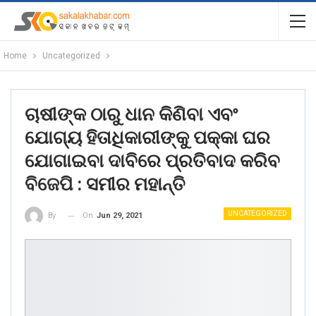
Home
Uncategorized
ଚାଷୀଙ୍କ ଠାରୁ ଧାନ କିଣିବା ଏବଂ
ଯୋଗ୍ୟ ହିତାଧିକାରୀଙ୍କୁ ପକ୍କା ଘର
ଯୋଗାଇବା ଦାବିରେ ପ୍ରତିବାଦ କରିବ
ବିଜେପି : ସମୀର ମହାନ୍ତି
UNCATEGORIZED
On
Jun 29, 2021
By