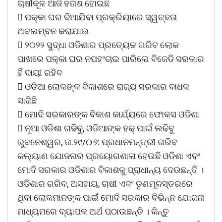
ଚାଷୀକୂଳ ଆଜି ହତାଶ ହୋଇଛି
 ପକ୍କା ଘର ଦିଆଯିବା ପ୍ରକ୍ରିୟାରେ ସ୍ୱଚ୍ଛତା
ଅବଲମ୍ବନ କରାଯାଉ
 ୨୦୨୨ ସୁଦ୍ଧା ଓଡିଶାର ପ୍ରତ୍ୟେକ ଗରିବ ଲୋକ
ପାଖରେ ପକ୍କା ଘର ନପହଂଚାଇ ପାରିଲେ ବିଜେଡି ସରକାର
ହିଁ ଦାୟୀ ରହିବ
 ଓଡିଆ ଲୋକଙ୍କ ବିକାଶରେ ରାଜ୍ୟ ସରକାର ବାଧକ
ସାଜିଛି
 ମୋଦି ସରକାରଙ୍କ ବିକାଶ କାର୍ଯ୍ୟରେ ଫୋକସ ଓଡିଶା
 ନୂଆ ଓଡିଶା ଗଢିବୁ, ଓଡିଆଙ୍କ ହକ୍ ପାଇଁ ଲଢିବୁ
ଭୁବନେଶ୍ୱର, ତା.୨୯/୦୬: ପ୍ରଧାନମନ୍ତ୍ରୀ ଗରିବ
କଲ୍ୟାଣ ଯୋଜନାର ପ୍ରୟୋଗଶାଳା ହେଉଛି ଓଡିଶା ଏବଂ
ମୋଦି ସରକାର ଓଡିଶାର ବିକାଶକୁ ପ୍ରାଧାନ୍ୟ ଦେଉଛନ୍ତି ।
ଓଡିଶାର ଗରିବ, ଅସହାୟ, ଚାଷୀ ଏବଂ ତୃଣମୂଳସ୍ତରରେ
ଥିବା ଲୋକମାନଙ୍କ ପାଇଁ ମୋଦି ସରକାର ବିଭିନ୍ନ ଯୋଜନା
ମାଧ୍ୟମରେ ବ୍ୟାପକ ଅର୍ଥ ପଠାଉଛନ୍ତି । କିନ୍ତୁ