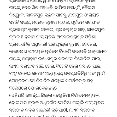
ପ୍ରଭିଷାଣୀ ନାୟକ, ୱାର୍ଡ ମେମ୍ବର ପ୍ରଭାତ କୁମାର
ନାୟକ, ଦେବାଶିଷ ମହାନ୍ତି, ବାପିନା ମହାନ୍ତି, କୈଳାସ
ବିଶ୍ୱାଳ, କାକଟପୁର ବ୍ଳକ ପାଟସୁନ୍ଦରପୁର ପଂଚାୟତ
ସମିତି ସଭ୍ୟ ମନୋଜ କୁମାର ନାୟକ, ପୂର୍ବତନ ସରପଂଚ
ପ୍ରଦୀପ୍ତ କୁମାର ଦଳେଇ, ପ୍ରହଲ୍ଲାଦ ସାହୁ, କାକଟପୁର
ବ୍ଲକ ଅବଦାନ ପଂଚାୟତର ଅବସରପ୍ରାପ୍ତ ଓଡ଼ିିଶା
ପ୍ରଶାସନିକ ଅଧିକାରୀ ପ୍ରଫୁଲ୍ଲ କୁମାର ବେହେରା,
ଲତାହରଣ ପଂଚାୟତ ପୂର୍ବତନ ବିଜେଡି ସଭାପତି ଗଙ୍ଗାଧର
ନାୟକ, ନୟାହାଟ ଇଶାଣପୁର ସରପଂଚ ବିନୋଦିନୀ ପାଲ,
ନାଏବ ସରପଂଚ ମିଲି ଜେନା, ବିଜେଡି ନେତା ବସନ୍ତ ପାଳ,
ମଂଟୁ ଦଳେଇ ସମେତ ଅନ୍ୟାନ୍ୟ ଜନପ୍ରତିନିଧି ଏବଂ ୱାର୍ଡ
ମେମ୍ବରମାନେ ନିଜ ନିଜ ଶତାଧିକ ସମର୍ଥକଙ୍କ ସହ
ବିଜେପିରେ ଯୋଗଦେଇଛନ୍ତି।
ସେହିପରି ଖୋର୍ଦ୍ଧା ଜିଲ୍ଲା ବେଗୁନିଆ ନିର୍ବାଚନମଣ୍ଡଳୀ
ବୋଲଗଡ ବ୍ଲକ ଅନ୍ତର୍ଗତ ଗେଡିଆ ପଲ୍ଲି ପଂଚାୟତର
ସରପଂଚ କବିତା ମଞ୍ଜରୀ ତ୍ରିପାଠୀ, ନାଏବ ସରପଂଚ