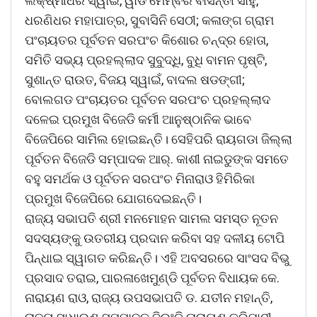
ଲକ୍ଷ୍ମୀଧର ସ୍ୱାଇଁ, ୱାର୍ଡ ମେମ୍ବର ବାସନ୍ତୀ ସାହୁ,
ଧରଣିଧର ମହାପାତ୍ର, ସୁବାସିନି ସେଠୀ; କଳାଙ୍ଗ ଗ୍ରାମ
ପଂଚାୟତର ପୂର୍ବତନ ସରପଂଚ କିଶୋର ଚନ୍ଦ୍ର ହୋତା,
ସମିତି ସଭ୍ୟ ପ୍ରହଲ୍ଲାଦ ସୁବୁଦ୍ଧି, ବୁଧି ବାମନ ପୃଷ୍ଟି,
ସୁଶାନ୍ତ ରାଉତ, ବିଜୟ ସ୍ୱାଇଁ, ବାଦଲ ଷଡଙ୍ଗୀ;
ବୋଲଗଡ ପଂଚାୟତର ପୂର୍ବତନ ସରପଂଚ ପ୍ରହଲ୍ଲାଦ
ଦଳେଇ ପ୍ରମୁଖ ବିଜେଡି କର୍ମୀ ଆନୁଷ୍ଠାନିକ ଭାବେ
ବିଜେପିରେ ସାମିଲ ହୋଇଛନ୍ତି। ସେହିପରି ରାୟଗଡା ଜିଲ୍ଲା
ପୂର୍ବତନ ବିଜେଡି ସମ୍ପାଦକ ଆର୍‌. କାଶୀ ନାଇଡୁଙ୍କ ସମତେ
ବହୁ ସମର୍ଥକ ଓ ପୂର୍ବତନ ସରପଂଚ ମିନାରାଓ ହିମିରିକା
ପ୍ରମୁଖ ବିଜେପିରେ ଯୋଗଦେଇଛନ୍ତି।
ରାଜ୍ୟ ସଭାପତି ଶ୍ରୀ ମନମୋହନ ସାମଲ ସମସ୍ତ ନୂତନ
ସଦସ୍ୟଙ୍କୁ ଉତରୀୟ ପ୍ରଦାନ କରିବା ସହ ଦଳୀୟ ଟୋପି
ପିନ୍ଧାଇ ସ୍ୱାଗତ କରିଛନ୍ତି। ଏହି ଅବସରରେ ସାଂସଦ ବିଭୁ
ପ୍ରସାଦ ତରାଇ, ପାରଳାଖେମୁଣ୍ଡି ପୂର୍ବତନ ବିଧାୟକ କେ.
ନାରାୟଣ ରାଓ, ରାଜ୍ୟ ଉପସଭାପତି ଡ. ଯତୀନ ମହାନ୍ତି,