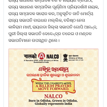
ରାଜ୍ୟ ସାଧାରଣ ସମ୍ପାଦକ ବିରଂଚି ନାରାୟଣ ତ୍ରିପାଠୀ,
ରାଜ୍ୟ ସାଧାରଣ ସମ୍ପାଦିକା ପୂର୍ଣ୍ଣିମା ପ୍ରିୟଦର୍ଶନୀ ନାୟକ,
ରାଜ୍ୟ ସମ୍ପାଦକ ସରୋଜ କର, ଅନୁସୂଚିତ ଜାତି ମୋର୍ଚ୍ଚା
ରାଜ୍ୟ ସଭାପତି ବାଇଧର ମଲ୍ଲିକ, ବରିଷ୍ଠ ନେତା
କାଳିରାମ ମାଝୀ, ରାୟଗଡା ଜିଲ୍ଲା ସଭାପତି ଗୋପି ଆନନ୍ଦ,
ପୁରୀ ଜିଲ୍ଲା ସଭାପତି ଦେବେନ୍ଦ୍ର ତରେଇ ଓ ମଣ୍ଡଳ
ସଭାପତିମାନେ ଉପସ୍ଥିତ ଥିଲେ।