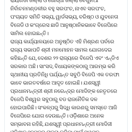
ରାୟଗଡା ଜିଲ୍ଲା ଓ ଖୋର୍ଦ୍ଧା ଜିଲ୍ଲା ବେଗୁନିଆ
ନିର୍ବାଚନମଣ୍ଡଳୀର ବହୁ ସରପଂଚ, ନାଏବ ସରପଂଚ,
ପଂଚାୟତ ସମିତି ସଭ୍ୟ, ୱାର୍ଡସଭ୍ୟ, ବରିଷ୍ଠ ଓ ଯୁବନେତା
ବିଜେଡି ଓ କଂଗ୍ରେସ ଛାଡି ଆନୁଷ୍ଠାନିକଭାବେ ବିଜେପିରେ
ସାମିଲ ହୋଇଛନ୍ତି।
ରାଜ୍ୟ କାର୍ଯ୍ୟାଳୟରେ ଅନୁଷ୍ଠିତ ଏହି ମିଶ୍ରଣ ପର୍ବରେ
ରାଜ୍ୟ ସଭାପତି ଶ୍ରୀ ମନମୋହନ ସାମଲ ଯୋଗଦେଇ
କହିଛନ୍ତି ଯେ, ଦେଶର ୨୨ ରାଜ୍ୟରେ ବିଜେପି ଏବଂ ଏନ୍‌ଡିଏ
ସରକାର ଅଛି। ସାଂସଦ, ବିଧାୟକଙ୍କଠାରୁ ଆରମ୍ଭ କରି
ସ୍ଥାନୀୟ ପ୍ରତିନିଧି ପର୍ଯ୍ୟନ୍ତ ସବୁଠି ବିଜେପି ଏକ ତରଫା
ଭାବେ ଭାରତବର୍ଷରେ ଆଦୃତ ହୋଇଛି। ଯଶସ୍ୱୀ
ପ୍ରଧାନମନ୍ତ୍ରୀ ଶ୍ରୀ ନରେନ୍ଦ୍ର ମୋଦିଙ୍କ ନେତୃତରେ
ବିଜେପି ବିଶ୍ୱର ସବୁଠାରୁ ବଡ ରାଜନୈତିକ ଦଳ
ହୋଇପାରିଛି। ସଂକଳ୍ପରୁ ସିଦ୍ଧି କାରଣରୁ ସମସ୍ତେ ଆଜି
ବିଜେପିରେ ଯୋଗ ଦେଉଛନ୍ତି। ଓଡ଼ିିଶାରେ ଅନେକ
ସମ୍ଭାବନା ରହିଛି, ଯଶସ୍ୱୀ ପ୍ରଧାନମନ୍ତ୍ରୀ ମୋଦିଜୀ