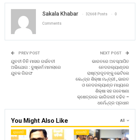
Sakala Khabar
32668 Posts
0
Comments
PREV POST
NEXT POST
ଯୁବତୀ ତିନି ମାସର ଗର୍ଭବତୀ
ଭାରତରେ ଅବସ୍ଥାପିତ
ଅଭିଯୋଗ : ଦୁଷ୍କର୍ମ ମାମଲାରେ
ନେଦରଲ୍ୟାଣ୍ଡର
ଯୁବକ ଗିରଫ
ରାଷ୍ଟ୍ରଦୂତଙ୍କୁ ଭେଟିଲେ
କେନ୍ଦ୍ର ଶିକ୍ଷା ମନ୍ତ୍ରୀ , ଭାରତ
ଓ ନେଦରଲ୍ୟାଣ୍ଡ ମଧ୍ୟରେ
ଶିକ୍ଷା ସହ ଗବେଷଣା
କ୍ଷେତ୍ରରେ ଭାଗିଦାରୀ ବଢିବ –
ଧର୍ମେନ୍ଦ୍ର ପ୍ରଧାନ
You Might Also Like
All
ରାଜନୀତି
ରାଜନୀତି