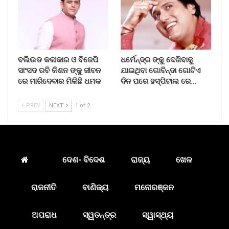
ବଲିଉଡ କଳାକାର ଓ ବିଜେପି
ଧର୍ମେନ୍ଦ୍ର ଙ୍କୁ ଦେଖିବାକୁ
ସାଂସଦ ରବି କିଶନ ଙ୍କୁ ଜୀବନ
ଯାଇଥିବା ଗୋବିନ୍ଦା ଗୋଟିଏ
ରେ ମାରିଦେବାର ମିଳିଛି ଧମକ
ଦିନ ପରେ ହସ୍ପିଟାଲ ରେ…
PREV
NEXT
1 of 2
ଦେଶ- ବିଦେଶ
ରାଜ୍ୟ
ଖେଳ
ରାଜନୀତି
ବାଣିଜ୍ୟ
ମନୋରଞ୍ଜନ
ଅପରାଧ
ସ୍ୱତନ୍ତ୍ର
ସ୍ୱାସ୍ଥ୍ୟ