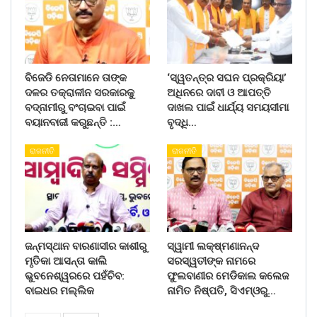
ବିଜେଡି ନେତାମାନେ ତାଙ୍କ
‘ସ୍ୱତନ୍ତ୍ର ସଘନ ପ୍ରକ୍ରିୟା’
ଦଳର ତକ୍ରାଳୀନ ସରକାରକୁ
ଅଧିନରେ ଦାବୀ ଓ ଆପତ୍ତି
ବଦ୍ନାମୀରୁ ବଂଚାଇବା ପାଇଁ
ଦାଖଲ ପାଇଁ ଧାର୍ଯ୍ୟ ସମୟସୀମା
ବୟାନବାଜୀ କରୁଛନ୍ତି :…
ବୃଦ୍ଧି…
ରାଜନୀତି
ରାଜନୀତି
ଜନ୍ମସ୍ଥାନ ବାରଣାସୀର କାଶୀରୁ
ସ୍ୱାମୀ ଲକ୍ଷ୍ମଣାନନ୍ଦ
ମୃତିକା ଆସନ୍ତା କାଲି
ସରସ୍ୱତୀଙ୍କ ନାମରେ
ଭୁବନେଶ୍ୱରରେ ପହଁଚିବ:
ଫୁଲବାଣୀର ମେଡିକାଲ କଲେଜ
ବାଇଧର ମଲ୍ଲିକ
ନାମିତ ନିଷ୍ପତି, ସିଏମ୍‌ଓରୁ…