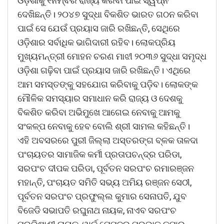
ଓଡ଼ିଶାକୁ ୧ନମ୍ବର ରାଜ୍ୟ କରିବା ପାଇଁ ସ୍ୱପ୍ନ
ଦେଖିଛନ୍ତି। ୨୦୪୭ ସୁଦ୍ଧା ବିକଶିତ ଭାରତ ଗଠନ କରିବା
ପାଇଁ ସେ ଯେଉଁ ପ୍ରୟାସ ଜାରି ରଖିଛନ୍ତି, ସେଥିରେ
ଓଡ଼ିଶାର ସର୍ବାଧିକ ଭାଗିଦାରୀ ରହିବ। ଲୋକପ୍ରିୟ
ମୁଖ୍ୟମନ୍ତ୍ରୀ ମୋହନ ଚରଣ ମାଝୀ ୨୦୩୬ ସୁଦ୍ଧା ସମୃଦ୍ଧ
ଓଡ଼ିଶା ଗଢ଼ିବା ପାଇଁ ପ୍ରୟାସ ଜାରି ରଖିଛନ୍ତି। ଏଥିରେ
ଆମ ସମସ୍ତଙ୍କୁ ସହଯୋଗ କରିବାକୁ ପଡ଼ିବ। ଲୋକଙ୍କ
ମୌଳିକ ସମସ୍ୟାର ସମାଧାନ କରି ରାଜ୍ୟ ଓ ଦେଶକୁ
ବିକଶିତ କରିବା ଅଭିମୁଖେ ଆଗେଇ ନେବାକୁ ଆମକୁ
ସଂକଳ୍ପ ନେବାକୁ ହେବ ବୋଲି ଶ୍ରୀ ସାମଲ କହିଛନ୍ତି।
ଏହି ଅବସରରେ ପୁରୀ ଜିଲ୍ଲା ଅସ୍ତରଙ୍ଗ ବ୍ଳକ ତାଳଦା
ପଂଚାୟତର ସାମାଜିକ କର୍ମୀ ପ୍ରତାପଚନ୍ଦ୍ର ପରିଡା,
ସରପଂଚ ଦୀପକ ପରିଡା, ପୂର୍ବତନ ସରପଂଚ ରମାରଞ୍ଜନ
ମହାନ୍ତି, ପଂଚାୟତ ସମିତି ସଭ୍ୟ ଅମିୟ ରଞ୍ଜନ ସେଠୀ,
ପୂର୍ବତନ ସରପଂଚ ପ୍ରଫୁଲ୍ଲ କୁମାର ସେନାପତି, ଯୁବ
ବିଜେଡି ସଭାପତି ରଘୁନାଥ ନାୟକ, ନାଏବ ସରପଂଚ