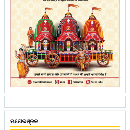
ମନୋରଞ୍ଜନ