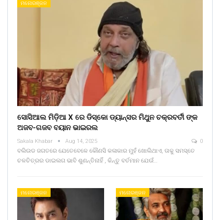
ମନୋରଞ୍ଜନ
ସୋସିଆଲ ମିଡ଼ିଆ X ରେ ଡିସ୍କୋ ଡ୍ୟାନ୍ସର ମିଥୁନ ଚକ୍ରବର୍ତୀ ଙ୍କ
ଅଜବ-ଗଜବ ବୟାନ ଭାଇରଲ
Sakala Khabar
Aug 14, 2025
0
ବଲିଉଡ ଜଗତରେ ଯେତେବେଳେ କୌଣସି କଳାକାର ମୁହଁ ଖୋଲିଥାଏ, ତାକୁ ସମସ୍ତେ
ଚଳଚିତ୍ରର ଡାଇଲଗ ଭାବି ଶୁଣନ୍ତିନାହିଁ , କିନ୍ତୁ ବର୍ତମାନ ଯେଉଁ…
ମନୋରଞ୍ଜନ
ମନୋରଞ୍ଜନ