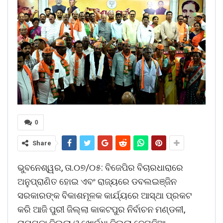
0
Share
ଭୁବନେଶ୍ୱର, ତା.୦୭/୦୫: ବିଜେପିର ବିଚାରଧାରାରେ
ଅନୁପ୍ରାଣିତ ହୋଇ ଏବଂ ରାଜ୍ୟରେ ଡବଲଇଞ୍ଜିନ
ସରକାରଙ୍କ ବିକାଶମୂଳକ କାର୍ଯ୍ୟରେ ଆସ୍ଥା ପ୍ରକଟ
କରି ଆଜି ପୁରୀ ଜିଲ୍ଲା କାକଟପୁର ନିର୍ବାଚନ ମଣ୍ଡଳୀ,