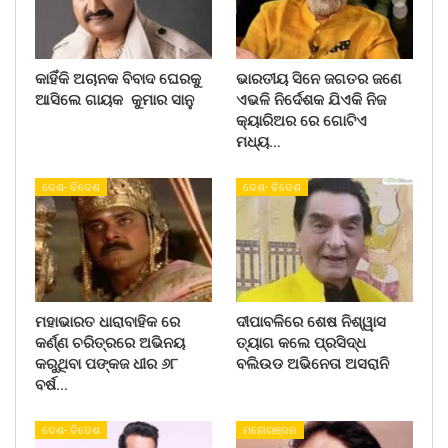
କାହିଁକି ଅଚାନକ ବିବାଦ ଘେରକୁ
ଭାରତୀୟ ସିନେ ଜଗତର ଜଣେ
ଆସିଲେ ଗାୟକ କୁମାର ସାନୁ
ଏଭଳି ନିର୍ଦେଶକ ଯିଏକି ନିଜ
କ୍ୟାରିଅର ରେ ଗୋଟିଏ
ମଧ୍ୟ…
ଦେଶ- ବିଦେଶ
ଦେଶ- ବିଦେଶ
ମହାଭାରତ ଧାରାବାହିକ ରେ
ଦୀପାବଳିରେ ଶେଷ ନିଶ୍ୱାସ
କର୍ଣ୍ଣ ଚରିତ୍ରରେ ଅଭିନୟ
ତ୍ୟାଗ କଲେ ପ୍ରସିଦ୍ଧ
କରୁଥିବା ପଙ୍କଜ ଧୀର ୬୮
ବଲିଉଡ ଅଭିନେତା ଅସରାନି
ବର୍ଷ…
ଦେଶ- ବିଦେଶ
ମନୋରଞ୍ଜନ