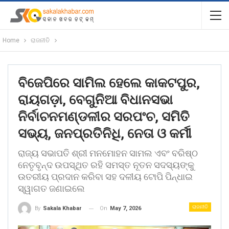
Home
ରାଜନୀତି
ବିଜେପିରେ ସାମିଲ ହେଲେ କାକଟପୁର,
ରାୟଗଡ଼ା, ବେଗୁନିଆ ବିଧାନସଭା
ନିର୍ବାଚନମଣ୍ଡଳୀର ସରପଂଚ, ସମିତି
ସଭ୍ୟ, ଜନପ୍ରତିନିଧି, ନେତା ଓ କର୍ମୀ
ରାଜ୍ୟ ସଭାପତି ଶ୍ରୀ ମନମୋହନ ସାମଲ ଏବଂ ବରିଷ୍ଠ
ନେତୃବୃନ୍ଦ ଉପସ୍ଥିତ ରହି ସମସ୍ତ ନୂତନ ସଦସ୍ୟଙ୍କୁ
ଉତରୀୟ ପ୍ରଦାନ କରିବା ସହ ଦଳୀୟ ଟୋପି ପିନ୍ଧାଇ
ସ୍ୱାଗତ ଜଣାଇଲେ
ରାଜନୀତି
On
May 7, 2026
By
Sakala Khabar