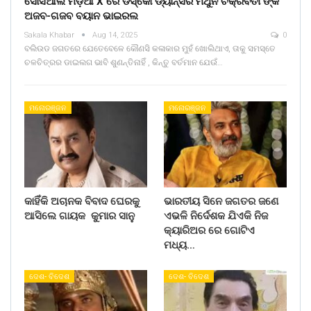
ସୋସିଆଲ ମିଡ଼ିଆ X ରେ ଡିସ୍କୋ ଡ୍ୟାନ୍ସର ମିଥୁନ ଚକ୍ରବର୍ତୀ ଙ୍କ
ଅଜବ-ଗଜବ ବୟାନ ଭାଇରଲ
Sakala Khabar
Aug 14, 2025
0
ବଲିଉଡ ଜଗତରେ ଯେତେବେଳେ କୌଣସି କଳାକାର ମୁହଁ ଖୋଲିଥାଏ, ତାକୁ ସମସ୍ତେ
ଚଳଚିତ୍ରର ଡାଇଲଗ ଭାବି ଶୁଣନ୍ତିନାହିଁ , କିନ୍ତୁ ବର୍ତମାନ ଯେଉଁ…
ମନୋରଞ୍ଜନ
ମନୋରଞ୍ଜନ
କାହିଁକି ଅଚାନକ ବିବାଦ ଘେରକୁ
ଭାରତୀୟ ସିନେ ଜଗତର ଜଣେ
ଆସିଲେ ଗାୟକ କୁମାର ସାନୁ
ଏଭଳି ନିର୍ଦେଶକ ଯିଏକି ନିଜ
କ୍ୟାରିଅର ରେ ଗୋଟିଏ
ମଧ୍ୟ…
ଦେଶ- ବିଦେଶ
ଦେଶ- ବିଦେଶ