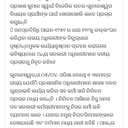
ପ୍ରକାଶ କୁମାର ସ୍ୱାଇଁ ବିଜେଡିର ଉତର-ଭୁବନେଶ୍ୱର
ବିଧାୟକ ପ୍ରାର୍ଥୀଙ୍କ ପାଇଁ ଖୋଲାଖୋଲି ଭାବେ ପ୍ରଚାର
କରୁଛନ୍ତି
 ଜନପ୍ରତିନିଧି ଆଇନ-୧୯୫୧ ର ଧାରା ୧୨୯କୁ ଉଲ୍ଲଂଘନ
କରିଥିବା ଉଭୟ ଅଧିକାରୀଙ୍କ ବିରୁଦ୍ଧରେ
ଦୃଷ୍ଟାନ୍ତମୁଳକ କାର୍ଯ୍ୟାନୁଷ୍ଠାନ ଗ୍ରହଣ କରାଗଲେ
ଭବିଷ୍ୟତରେ ଅନ୍ୟ ସରକାରୀ ଅଧିକାରୀମାନେ ଦଳୀୟ
ପ୍ରଚାରରୁ ନିବୃତ ରହିବେ
ଭୁବନେଶ୍ୱର,ତା.୦୫/୦୪: ଓଡିଶା ବୋଧହୁଏ ଏକମାତ୍ର
ରାଜ୍ୟ ଯେଉଁଠି ପ୍ରଶାସନିକ ଅଧିକାରୀମାନେ ଶାସକ ଦଳର
ଗୁଣ୍ଡାଭଳି କାର୍ଯ୍ୟ କରିବା ସହ କର୍ମୀ ସାଜି ନିର୍ବାଚନ
ପ୍ରଚାର ମଧ୍ୟ କରନ୍ତି । ନିର୍ବାଚନ ଆସିଲେ ବିଜୁ ଜନତା
ଦଳ ସରକାରୀ କର୍ମଚାରୀମାନଙ୍କୁ ନିଜର କର୍ମୀ ଭଳି
ବ୍ୟବହାର କରେ । ଯାହାର ନମୁନା ବିଗତଦିନମାନଙ୍କରେ
ଦେଖାଯାଇଛି ଏବଂ ବର୍ତମାନ ମଧ୍ୟ ଜାରୀ ରହିଛି । ଆସନ୍ତା