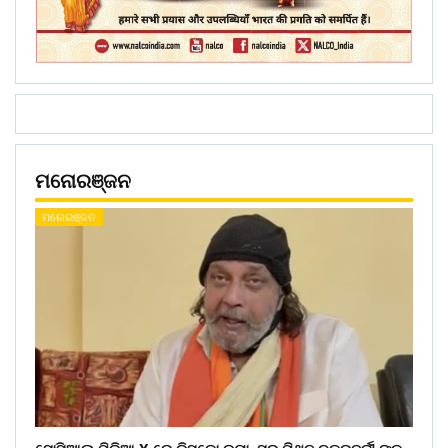
ମନୋରଞ୍ଜନ
ମନୋରଞ୍ଜନ