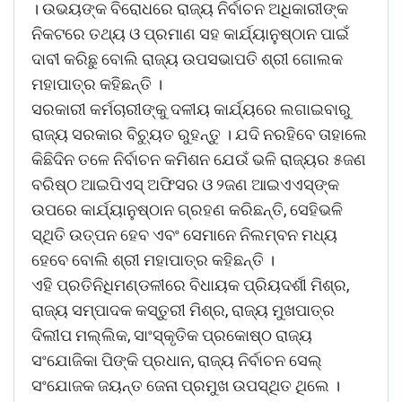
। ଉଭୟଙ୍କ ବିରୋଧରେ ରାଜ୍ୟ ନିର୍ବାଚନ ଅଧିକାରୀଙ୍କ
ନିକଟରେ ତଥ୍ୟ ଓ ପ୍ରମାଣ ସହ କାର୍ଯ୍ୟାନୁଷ୍ଠାନ ପାଇଁ
ଦାବୀ କରିଛୁ ବୋଲି ରାଜ୍ୟ ଉପସଭାପତି ଶ୍ରୀ ଗୋଲକ
ମହାପାତ୍ର କହିଛନ୍ତି ।
ସରକାରୀ କର୍ମଚାରୀଙ୍କୁ ଦଳୀୟ କାର୍ଯ୍ୟରେ ଲଗାଇବାରୁ
ରାଜ୍ୟ ସରକାର ବିଚୁ୍ୟତ ରୁହନ୍ତୁ । ଯଦି ନରହିବେ ତାହାଲେ
କିଛିଦିନ ତଳେ ନିର୍ବାଚନ କମିଶନ ଯେଉଁ ଭଳି ରାଜ୍ୟର ୫ଜଣ
ବରିଷ୍ଠ ଆଇପିଏସ୍ ଅଫିସର ଓ ୨ଜଣ ଆଇଏଏସ୍ଙ୍କ
ଉପରେ କାର୍ଯ୍ୟାନୁଷ୍ଠାନ ଗ୍ରହଣ କରିଛନ୍ତି, ସେହିଭଳି
ସ୍ଥିତି ଉତ୍ପନ ହେବ ଏବଂ ସେମାନେ ନିଲମ୍ବନ ମଧ୍ୟ
ହେବେ ବୋଲି ଶ୍ରୀ ମହାପାତ୍ର କହିଛନ୍ତି ।
ଏହି ପ୍ରତିନିଧିମଣ୍ଡଳୀରେ ବିଧାୟକ ପ୍ରିୟଦର୍ଶୀ ମିଶ୍ର,
ରାଜ୍ୟ ସମ୍ପାଦକ କସ୍ତୁରୀ ମିଶ୍ର, ରାଜ୍ୟ ମୁଖପାତ୍ର
ଦିଲୀପ ମଲ୍ଲିକ, ସାଂସ୍କୃତିକ ପ୍ରକୋଷ୍ଠ ରାଜ୍ୟ
ସଂଯୋଜିକା ପିଙ୍କି ପ୍ରଧାନ, ରାଜ୍ୟ ନିର୍ବାଚନ ସେଲ୍
ସଂଯୋଜକ ଜୟନ୍ତ ଜେନା ପ୍ରମୁଖ ଉପସ୍ଥିତ ଥିଲେ ।