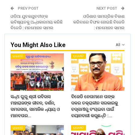
PREV POST
NEXT POST
ଓଡିଆ ଯୁବକଯୁବତୀଙ୍କ
ଓଡିଶାର ସାମଗ୍ରିକ ବିକାଶ
ଭବିଷ୍ୟତକୁ ଅନ୍ଧକାରମୟ କରିଛି
କରିବାରେ ବିଫଳ ହୋଇଛି ବିଜେଡି
ବିଜେଡି : ମନମୋହନ ସାମଲ
: ମନମୋହନ ସାମଲ
You Might Also Like
All
ରାଜନୀତି
ରାଜନୀତି
ସନ୍ଥ ଗୁରୁ ଶ୍ରୀ ରବିଦାସ
ବିଜେଡି ନେତାମାନେ ତାଙ୍କ
ମହାରାଜଙ୍କ ଜୀବନ, ଦର୍ଶନ,
ଦଳର ତକ୍ରାଳୀନ ସରକାରକୁ
ସମରସତା, ସାମାଜିକ ନ୍ୟାୟ ଓ
ବଦ୍ନାମୀରୁ ବଂଚାଇବା ପାଇଁ
ମାନବତାର…
ବୟାନବାଜୀ କରୁଛନ୍ତି :…
ରାଜନୀତି
ରାଜନୀତି