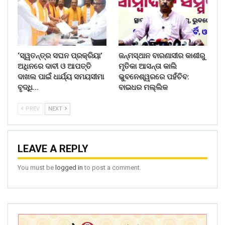
‘ସ୍ୱତନ୍ତ୍ର ସଘନ ପ୍ରକ୍ରିୟା’
ଜନ୍ମସ୍ଥାନ ବାରଣାସୀର କାଶୀରୁ
ଅଧିନରେ ଦାବୀ ଓ ଆପତ୍ତି
ମୃତିକା ଆସନ୍ତା କାଲି
ଦାଖଲ ପାଇଁ ଧାର୍ଯ୍ୟ ସମୟସୀମା
ଭୁବନେଶ୍ୱରରେ ପହଁଚିବ:
ବୃଦ୍ଧି…
ବାଇଧର ମଲ୍ଲିକ
PREV
NEXT
LEAVE A REPLY
You must be
logged in
to post a comment.