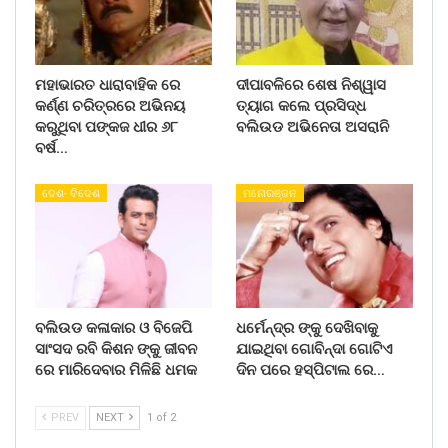
ମହାଭାରତ ଧାରାବାହିକ ରେ
ଦୀପାବଳିରେ ଶେଷ ନିଶ୍ୱାସ
କର୍ଣ୍ଣ ଚରିତ୍ରରେ ଅଭିନୟ
ତ୍ୟାଗ କଲେ ପ୍ରସିଦ୍ଧ
କରୁଥିବା ପଙ୍କଜ ଧୀର ୬୮
ବଲିଉଡ ଅଭିନେତା ଅସରାନି
ବର୍ଷ…
ଦେଶ- ବିଦେଶ
ମନୋରଞ୍ଜନ
ବଲିଉଡ କଳାକାର ଓ ବିଜେପି
ଧର୍ମେନ୍ଦ୍ର ଙ୍କୁ ଦେଖିବାକୁ
ସାଂସଦ ରବି କିଶନ ଙ୍କୁ ଜୀବନ
ଯାଇଥିବା ଗୋବିନ୍ଦା ଗୋଟିଏ
ରେ ମାରିଦେବାର ମିଳିଛି ଧମକ
ଦିନ ପରେ ହସ୍ପିଟାଲ ରେ…
PREV
NEXT
1 of 2