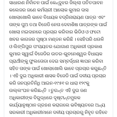
ସାଧାରଣ ନିର୍ବାଚନ ପାଇଁ କେନ୍ଦୁଝର ଜିଲ୍ଲା ପତିତପାବନ
କଲେଜର ଜଣେ କର୍ମଚାରୀ ଆଲୋକ କୁମାର ଦାସ
ଖୋଲାଖୋଲି ଭାବେ ବିଧାୟକ ବଦ୍ରିନାରାୟଣ ପାତ୍ର ଏବଂ
ତାଙ୍କ ପୁଅ ତଥା ବିଜେଡି ନେତା ଦେବାଶିଷ ପାତ୍ରଙ୍କ ପାଇଁ
ଖୋଲା ମଇଦାନରେ ପ୍ରଚାର କରିବାର ଭିଡିଓ ଓ ଫଟୋ
ଖବର କାଗଜର ପୃଷ୍ଠା ମଣ୍ଡନ କରିଛି । ସେହିପରି ଧଉଳି
ଓ ଲିଙ୍ଗିପୁର ପଂଚାୟତର ଯୋଗାଣ ଅଧିକାରୀ ପ୍ରକାଶ
କୁମାର ସ୍ୱାଇଁ ବିଜେଡିର ଉତର-ଭୁବନେଶ୍ୱର ବିଧାୟକ
ପ୍ରାର୍ଥୀଙ୍କୁ ଫୁଲତୋଡା ଦେଇ ସମ୍ବର୍ଦ୍ଧନା ଜ୍ଞାପନ କରିବା
ସହିତ ତାଙ୍କ ପାଇଁ ଖୋଲାଖୋଲି ଭାବେ ପ୍ରଚାର କରୁଛନ୍ତି
। ଏହି ଦୁଇ ଅଧିକାରୀ ଶାସକ ବିଜେଡି ପାଇଁ ଦଳୀୟ ପ୍ରଚାର
କରି ଜନପ୍ରତିନିଧି ଆଇନ-୧୯୫୧ ର ଧାରା ୧୨୯କୁ
ଉଲ୍ଲଂଘନ କରିଛନ୍ତି । ତୁରନ୍ତ ଏହି ଦୁଇ ଜଣ
ଅଧିକାରୀଙ୍କ ବିରୁଦ୍ଧରେ ଦୃଷ୍ଟାନ୍ତମୁଳକ
କାର୍ଯ୍ୟାନୁଷ୍ଠାନ ଗ୍ରହଣ କରାଗଲେ ଭବିଷ୍ୟତରେ ଅନ୍ୟ
ସରକାରୀ ଅଧିକାରୀମାନେ ଦଳୀୟ ପ୍ରଚାରରୁ ନିବୃତ ରହିବେ