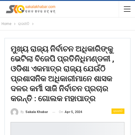
Home
ରାଜନୀତି
ମୁଖ୍ୟ ରାଜ୍ୟ ନିର୍ବାଚନ ଅଧିକାରିଙ୍କୁ
ଭେଟିଲା ବିଜେପି ପ୍ରତିନିଧିମଣ୍ଡଳୀ ,
ଓଡିଶା ଏକମାତ୍ର ରାଜ୍ୟ ଯେଉଁଠି
ପ୍ରଶାସନିକ ଅଧିକାରୀମାନେ ଶାସକ
ଦଳର କର୍ମୀ ସାଜି ନିର୍ବାଚନ ପ୍ରଚାର
କରନ୍ତି : ଗୋଲକ ମହାପାତ୍ର
ରାଜନୀତି
On
Apr 5, 2024
By
Sakala Khabar