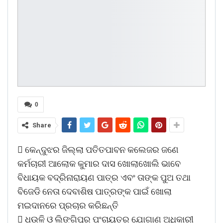
0
Share
 କେନ୍ଦୁଝର ଜିଲ୍ଲା ପତିତପାବନ କଲେଜର ଜଣେ
କର୍ମଚାରୀ ଆଲୋକ କୁମାର ଦାସ ଖୋଲାଖୋଲି ଭାବେ
ବିଧାୟକ ବଦ୍ରିନାରାୟଣ ପାତ୍ର ଏବଂ ତାଙ୍କ ପୁଅ ତଥା
ବିଜେଡି ନେତା ଦେବାଶିଷ ପାତ୍ରଙ୍କ ପାଇଁ ଖୋଲା
ମଇଦାନରେ ପ୍ରଚାର କରିଛନ୍ତି
 ଧଉଳି ଓ ଲିଙ୍ଗିପୁର ପଂଚାୟତର ଯୋଗାଣ ଅଧିକାରୀ