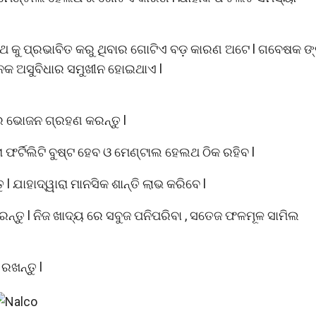
ଥ କୁ ପ୍ରଭାବିତ କରୁ ଥିବାର ଗୋଟିଏ ବଡ଼ କାରଣ ଅଟେ l ଗବେଷକ ଙ
ନେକ ଅସୁବିଧାର ସମୁଖୀନ ହୋଇଥାଏ l
-
ର ଭୋଜନ ଗ୍ରହଣ କରନ୍ତୁ l
ଫର୍ଟିଲିଟି ବୁଷ୍ଟ ହେବ ଓ ମେଣ୍ଟାଲ ହେଲଥ ଠିକ ରହିବ l
l ଯାହାଦ୍ୱାରା ମାନସିକ ଶାନ୍ତି ଲାଭ କରିବେ l
କରନ୍ତୁ l ନିଜ ଖାଦ୍ୟ ରେ ସବୁଜ ପନିପରିବା , ସତେଜ ଫଳମୂଳ ସାମିଲ
ରଖନ୍ତୁ l