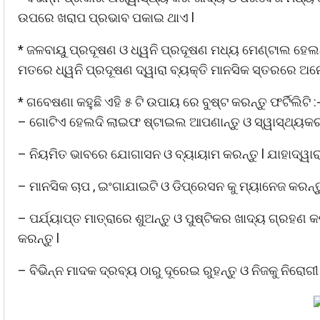
ଉପରେ ଖରାପ ପ୍ରଭାବ ପକାଇ ଥାଏ l
* ଜଳବାୟୁ ପ୍ରଦୂଷଣ ଓ ଧ୍ୱନି ପ୍ରଦୂଷଣ ମଧ୍ୟ ମେଣ୍ଟାଲ ହେଲ
ମତରେ ଧ୍ୱନି ପ୍ରଦୂଷଣ ଦ୍ୱାରା ବ୍ୟକ୍ତି ମାନସିକ ସ୍ତରରେ ଅ
* ଗବେଷଣା କହୁଛି ଏହି ୫ ଟି ଉପାୟ ରେ ବୁଷ୍ଟ କରନ୍ତୁ ଫର୍ଟିଲିଟି :
– ଗୋଟିଏ ହେଲଦି ଲାଇଫ ଷ୍ଟାଇଲ ଆପଣାନ୍ତୁ ଓ ସ୍ୱାସ୍ଥ୍ୟକ
– ନିୟମିତ ଭାବରେ ଯୋଗାସନ ଓ ବ୍ୟାୟାମ କରନ୍ତୁ l ଯାହାଦ୍ୱାରା 
– ମାନସିକ ଚାପ , ଇଂଗାଯାଇଟି ଓ ଡିପ୍ରେସନ କୁ ମ୍ୟାନେଜ କରନ୍ତୁ 
– ପର୍ଯ୍ୟାପ୍ତ ମାତ୍ରାରେ ଶୁଅନ୍ତୁ ଓ ପୁଷ୍ଟିକର ଖାଦ୍ୟ ଗ୍ରହଣ 
କରନ୍ତୁ l
– ବିଭିନ୍ନ ମାଦକ ଦ୍ରବ୍ୟ ଠାରୁ ଦୂରେଇ ରୁହନ୍ତୁ ଓ ନିଜକୁ ନିରୋଗୀ 