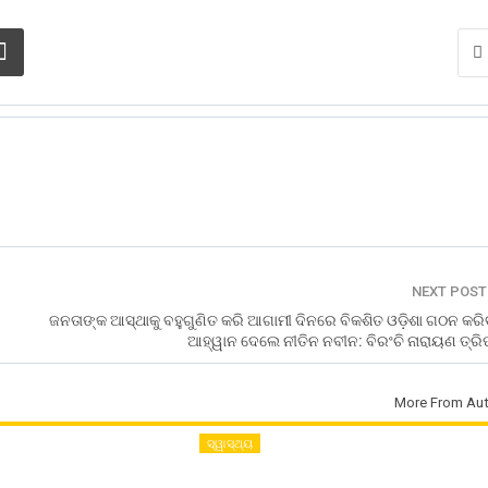
NEXT POS
ଜନତାଙ୍କ ଆସ୍ଥାକୁ ବହୁଗୁଣିତ କରି ଆଗାମୀ ଦିନରେ ବିକଶିତ ଓଡ଼ିଶା ଗଠନ କରି
ଆହ୍ୱାନ ଦେଲେ ନୀତିନ ନବୀନ: ବିରଂଚି ନାରାୟଣ ତ୍ରି
More From Aut
ସ୍ୱାସ୍ଥ୍ୟ