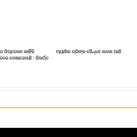
 ଡିପ୍ରେସନ କାହିଁକି
ମ୍ୟାଜିକ ଡ୍ରିଙ୍କ ସୈନ୍ଧବ ଲବଣ ପାଣି
ରେ ଦେଖାଦେଉଛି : ରିସର୍ଚ୍ଚ