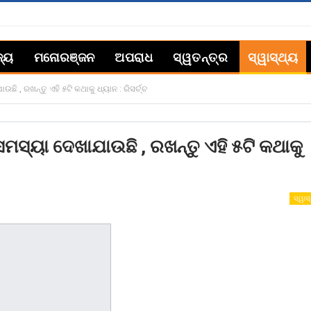
ଜ୍ୟ
ମନୋରଞ୍ଜନ
ଅପରାଧ
ସ୍ୱତନ୍ତ୍ର
ସ୍ୱାସ୍ଥ୍ୟ
ି , ରଖନ୍ତୁ ଏହି ୫ଟି କଥାକୁ ଧ୍ୟାନ : ରିସର୍ଚ୍ଚ
ମସ୍ୟା ଦେଖାଯାଉଛି , ରଖନ୍ତୁ ଏହି ୫ଟି କଥାକୁ
ସ୍ୱାସ