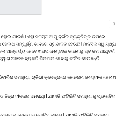
 ହୋଇ ଯାଇଛି l ଏହା ସମସ୍ତ ଆୟୁ ବର୍ଗର ବ୍ୟକ୍ତିଙ୍କ ଉପରେ
ହେଲଥ ସମ୍ପୂର୍ଣ୍ଣ ଭାବରେ ପ୍ରଭାବିତ ହେଉଛି l ମାନସିକ ସ୍ୱାସ୍ଥ୍
ିଲେ ଆଶ୍ଚର୍ଯ୍ୟ ହେବେ ଖରାପ ମେଣ୍ଟାଲ କାରଣରୁ ଖୁବ କମ ଆୟୁବର୍ଗ
 ଦ୍ୱାରା ଅନେକ ବ୍ୟକ୍ତି ପିତାମାତା ହେବାରୁ ବଂଚିତ ହେଉଛନ୍ତି l
ପାରିବାରିକ ସମସ୍ୟା, ଚାକିରୀ କ୍ଷେତ୍ରରେ ଉତେଜନା ମେଣ୍ଟାଲ ହେଲଥ
ନିଦ୍ରା ହୀନତାର ସମସ୍ୟା l ଯାହାକି ଫର୍ଟିଲିଟି ସମସ୍ୟା କୁ ପ୍ରଭାବିତ
ମେଣ୍ଟାଲ ହେଲଥ ର ଗୋଟିଏ କାରଣ l ଯାହାକି ଫର୍ଟିଲିଟି ସମସ୍ୟା