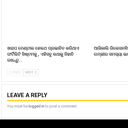
ଖରାପ ମେଣ୍ଟାଲ ହେଲଥ ପ୍ରଭାବିତ କରିଥାଏ
ଆଜିକାଲି ରିଲେସନସିପ
ଫର୍ଟିଲିଟି ସିଷ୍ଟମକୁ , ଏହିସବୁ କଥାକୁ ନିହାତି
ଗମ୍ଭୀର ସମସ୍ୟା ଭାବ
ରଖନ୍ତୁ…
PREV
NEXT
LEAVE A REPLY
You must be
logged in
to post a comment.