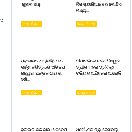
କୁମାର ସାନୁ
ନିଜ କ୍ୟାରିଅର ରେ ଗୋଟିଏ
ମଧ୍ୟ…
୍କ
ଦେଶ- ବିଦେଶ
ଦେଶ- ବିଦେଶ
ମହାଭାରତ ଧାରାବାହିକ ରେ
ଦୀପାବଳିରେ ଶେଷ ନିଶ୍ୱାସ
କର୍ଣ୍ଣ ଚରିତ୍ରରେ ଅଭିନୟ
ତ୍ୟାଗ କଲେ ପ୍ରସିଦ୍ଧ
କରୁଥିବା ପଙ୍କଜ ଧୀର ୬୮
ବଲିଉଡ ଅଭିନେତା ଅସରାନି
ବର୍ଷ…
ଦେଶ- ବିଦେଶ
ମନୋରଞ୍ଜନ
ବଲିଉଡ କଳାକାର ଓ ବିଜେପି
ଧର୍ମେନ୍ଦ୍ର ଙ୍କୁ ଦେଖିବାକୁ