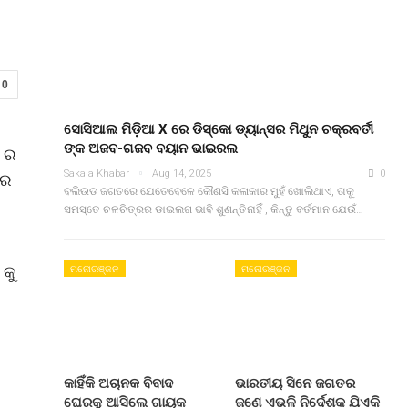
0
ସୋସିଆଲ ମିଡ଼ିଆ X ରେ ଡିସ୍କୋ ଡ୍ୟାନ୍ସର ମିଥୁନ ଚକ୍ରବର୍ତୀ
ଙ୍କ ଅଜବ-ଗଜବ ବୟାନ ଭାଇରଲ
ୟ ର
Sakala Khabar
Aug 14, 2025
0
 ର
ବଲିଉଡ ଜଗତରେ ଯେତେବେଳେ କୌଣସି କଳାକାର ମୁହଁ ଖୋଲିଥାଏ, ତାକୁ
ସମସ୍ତେ ଚଳଚିତ୍ରର ଡାଇଲଗ ଭାବି ଶୁଣନ୍ତିନାହିଁ , କିନ୍ତୁ ବର୍ତମାନ ଯେଉଁ…
 କୁ
ମନୋରଞ୍ଜନ
ମନୋରଞ୍ଜନ
କାହିଁକି ଅଚାନକ ବିବାଦ
ଭାରତୀୟ ସିନେ ଜଗତର
ଘେରକୁ ଆସିଲେ ଗାୟକ
ଜଣେ ଏଭଳି ନିର୍ଦେଶକ ଯିଏକି