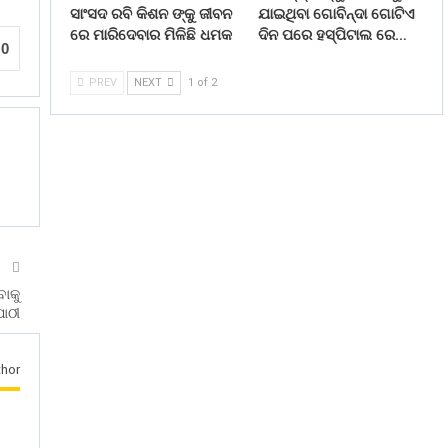
ସାଂସଦ ରବି କିଶନ ଙ୍କୁ ଜୀବନ
ଯାଇଥିବା ଗୋବିନ୍ଦା ଗୋଟିଏ
ରେ ମାରିଦେବାର ମିଳିଛି ଧମକ
ଦିନ ପରେ ହସ୍ପିଟାଲ ରେ…
0
PREV
NEXT
1 of 2
T
ବାକୁ
ପାଠୀ
hor