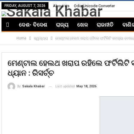
FRIDAY, AUGUST 7, 2026
About Us
Odia Unicode Converter
ଦେଶ- ବିଦେଶ
ରାଜ୍ୟ
ଖେଳ
ରାଜନୀତି
ବାଣି
Home
ସ୍ୱାସ୍ଥ୍ୟ
ମେଣ୍ଟାଲ ହେଲଥ ଖରାପ ରହିଲେ ଫର୍ଟିଲିଟି ସମସ୍ୟା ଦେଖାଯାଉଛ
ମେଣ୍ଟାଲ ହେଲଥ ଖରାପ ରହିଲେ ଫର୍ଟିଲିଟି ସ
ଧ୍ୟାନ : ରିସର୍ଚ୍ଚ
Last updated
May 18, 2026
By
Sakala Khabar