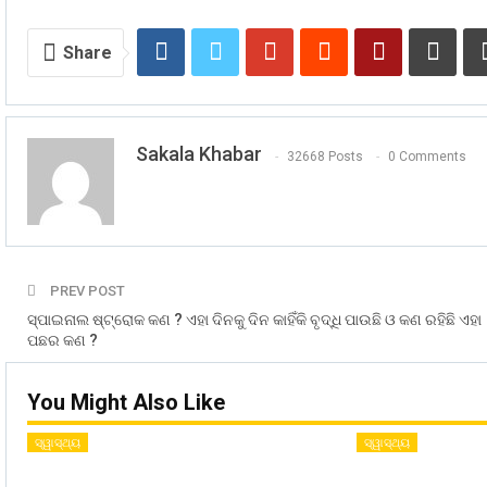
Share
Sakala Khabar
32668 Posts
0 Comments
PREV POST
ସ୍ପାଇନାଲ ଷ୍ଟ୍ରୋକ କଣ ? ଏହା ଦିନକୁ ଦିନ କାହିଁକି ବୃଦ୍ଧି ପାଉଛି ଓ କଣ ରହିଛି ଏହା
ପଛର କଣ ?
You Might Also Like
ସ୍ୱାସ୍ଥ୍ୟ
ସ୍ୱାସ୍ଥ୍ୟ