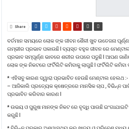
Share
ବର୍ତମାନ ସମୟରେ ଲୋକ ଙ୍କ ଜୀବନ ଶୈଳୀ ଖୁବ ଉତେଜନା ପୂର୍ଣ୍ଣ
ଗମ୍ଭୀର ପ୍ରଭାବ ପକାଉଛି l ବ୍ୟସ୍ତ ବହୁଳ ଜୀବନ ରେ ମେଣ୍ଟାଲ 
ପ୍ରଭାବ ସମ୍ପୂର୍ଣ୍ଣ ଭାବରେ ଶରୀର ଉପରେ ପଡୁଛି l ଆପଣ ଜାଣ
ଲୋକ ଙ୍କ ନିକଟରେ ଫର୍ଟିଲିଟି କମିବାକୁ ଲାଗୁଛି l ଫର୍ଟିଲିଟି କମିବା
* ଏହିସବୁ କାରଣ ଦ୍ୱାରା ପ୍ରଭାବିତ ହେଉଛି ମେଣ୍ଟାଲ ହେଲଥ :-
– ଆଜିକାଲି ପ୍ରତ୍ୟେକ କ୍ଷେତ୍ରରେ ମାନସିକ ଚାପ , ବିଭିନ୍ନ 
ପ୍ରଭାବିତ କରିବାର କାରଣ l
* ଉଭୟ ଓ ପୁରୁଷ ମାନଙ୍କ ନିକଟ ରେ ବୃଦ୍ଧି ପାଉଛି ଇଂଗାଯାଇଟି ଓ 
କରୁଛି l
* ବିଭିନ୍ନ ପ୍ରକାର ଅଶ୍ୱାସ୍ଥ୍ୟ କର ଖାଦ୍ୟ ଓ ପରିବେଶ ମଧ୍ୟ 