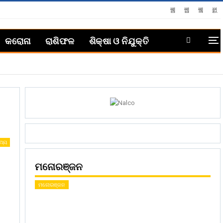
କରୋନା
ରାଶିଫଳ
ଶିକ୍ଷା ଓ ନିଯୁକ୍ତି
୍ଥ୍ୟ
ମନୋରଞ୍ଜନ
ମନୋରଞ୍ଜନ