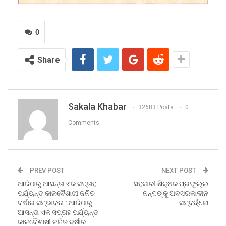
0
Share
Sakala Khabar
32683 Posts
0
Comments
PREV POST
NEXT POST
ଆଜିଠାରୁ ଆସନ୍ତା ଏକ ସପ୍ତାହ
ସହକାରୀ ଶିକ୍ଷକ ପ୍ରଫୁଲ୍ଲ
ପର୍ଯ୍ୟନ୍ତ କାଳବୈଶାଖୀ ଜନିତ
ନନ୍ଦଙ୍କୁ ଅବସରକାଳୀନ
ବର୍ଷାର ସମ୍ଭାବନା : ଆଜିଠାରୁ
ସମ୍ଵର୍ଦ୍ଧନା
ଆସନ୍ତା ଏକ ସପ୍ତାହ ପର୍ଯ୍ୟନ୍ତ
କାଳବୈଶାଖୀ ଜନିତ ବର୍ଷାର