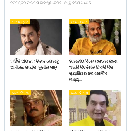
ଚଳଚିତ୍ରର ଡାଇଲଗ ଭାବି ଶୁଣନ୍ତିନାହିଁ , କିନ୍ତୁ ବର୍ତମାନ ଯେଉଁ…
ମନୋରଞ୍ଜନ
ମନୋରଞ୍ଜନ
କାହିଁକି ଅଚାନକ ବିବାଦ ଘେରକୁ
ଭାରତୀୟ ସିନେ ଜଗତର ଜଣେ
ଆସିଲେ ଗାୟକ କୁମାର ସାନୁ
ଏଭଳି ନିର୍ଦେଶକ ଯିଏକି ନିଜ
କ୍ୟାରିଅର ରେ ଗୋଟିଏ
ମଧ୍ୟ…
ଦେଶ- ବିଦେଶ
ଦେଶ- ବିଦେଶ