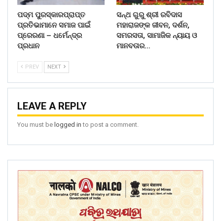
ପଦ୍ମ ପୁରସ୍କାରପ୍ରାପ୍ତ
ସନ୍ଥ ଗୁରୁ ଶ୍ରୀ ରବିଦାସ
ପ୍ରତିଭାମାନେ ସମାଜ ପାଇଁ
ମହାରାଜଙ୍କ ଜୀବନ, ଦର୍ଶନ,
ପ୍ରେରଣା – ଧର୍ମେନ୍ଦ୍ର
ସମରସତା, ସାମାଜିକ ନ୍ୟାୟ ଓ
ପ୍ରଧାନ
ମାନବତାର…
PREV
NEXT
LEAVE A REPLY
You must be
logged in
to post a comment.