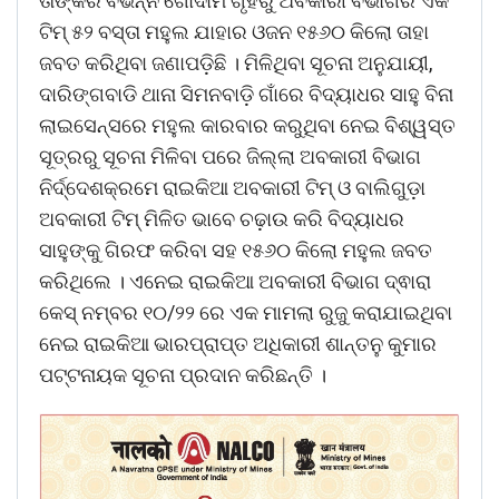
ତାଙ୍କର ବିଭିନ୍ନ ଗୋଦାମ ଗୃହରୁ ଅବକାରୀ ବିଭାଗର ଏକ
ଟିମ୍ ୫୨ ବସ୍ତା ମହୁଲ ଯାହାର ଓଜନ ୧୫୬୦ କିଲୋ ତାହା
ଜବତ କରିଥିବା ଜଣାପଡ଼ିଛି । ମିଳିଥିବା ସୂଚନା ଅନୁଯାୟୀ,
ଦାରିଙ୍ଗବାଡି ଥାନା ସିମନବାଡ଼ି ଗାଁରେ ବିଦ୍ୟାଧର ସାହୁ ବିନା
ଲାଇସେନ୍ସରେ ମହୁଲ କାରବାର କରୁଥିବା ନେଇ ବିଶ୍ୱସ୍ତ
ସୂତ୍ରରୁ ସୂଚନା ମିଳିବା ପରେ ଜିଲ୍ଲା ଅବକାରୀ ବିଭାଗ
ନିର୍ଦ୍ଦେଶକ୍ରମେ ରାଇକିଆ ଅବକାରୀ ଟିମ୍ ଓ ବାଲିଗୁଡ଼ା
ଅବକାରୀ ଟିମ୍ ମିଳିତ ଭାବେ ଚଢ଼ାଉ କରି ବିଦ୍ୟାଧର
ସାହୁଙ୍କୁ ଗିରଫ କରିବା ସହ ୧୫୬୦ କିଲୋ ମହୁଲ ଜବତ
କରିଥିଲେ । ଏନେଇ ରାଇକିଆ ଅବକାରୀ ବିଭାଗ ଦ୍ଵାରା
କେସ୍ ନମ୍ବର ୧୦/୨୨ ରେ ଏକ ମାମଲା ରୁଜୁ କରାଯାଇଥିବା
ନେଇ ରାଇକିଆ ଭାରପ୍ରାପ୍ତ ଅଧିକାରୀ ଶାନ୍ତନୁ କୁମାର
ପଟ୍ଟନାୟକ ସୂଚନା ପ୍ରଦାନ କରିଛନ୍ତି ।