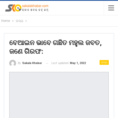
Home
ରାଜ୍ୟ
ବେଆଇନ ଭାବେ ଗଛିତ ମହୁଲ ଜବତ,
ଜଣେ ଗିରଫ:
ରାଜ୍ୟ
Last updated
May 1, 2022
By
Sakala Khabar