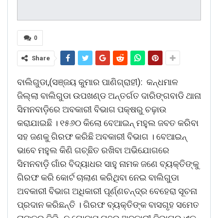
0
Share
ବାଲିଗୁଡା,(ସଞ୍ଜୟ କୁମାର ପାଣିଗ୍ରାହୀ): କନ୍ଧମାଳ
ଜିଲ୍ଲା ବାଲିଗୁଡା ଉପଖଣ୍ଡ ଅନ୍ତର୍ଗତ ଦାରିଙ୍ଗବାଡି ଥାନା
ସିମନବାଡ଼ିରେ ଅବକାରୀ ବିଭାଗ ପକ୍ଷରୁ ଚଢ଼ାଉ
କରାଯାଇଛି । ୧୫୬୦ କିଲୋ ବେଆଇନ୍ ମହୁଲ ଜବତ କରିବା
ସହ ଜଣକୁ ଗିରଫ କରିଛି ଅବକାରୀ ବିଭାଗ । ବେଆଇନ୍
ଭାବେ ମହୁଲ କିଣି ଗଚ୍ଛିତ ରଖିବା ଅଭିଯୋଗରେ
ସିମନବାଡ଼ି ଗାଁର ବିଦ୍ୟାଧର ସାହୁ ନାମକ ଜଣେ ବ୍ୟକ୍ତିଙ୍କୁ
ଗିରଫ କରି କୋର୍ଟ ଚାଲାଣ କରିଥିବା ନେଇ ବାଲିଗୁଡା
ଅବକାରୀ ବିଭାଗ ଅଧିକାରୀ ପୂର୍ଣ୍ଣଚନ୍ଦ୍ର ବେହେରା ସୂଚନା
ପ୍ରଦାନ କରିଛନ୍ତି । ଗିରଫ ବ୍ୟକ୍ତିଙ୍କ ବାସଗୃହ ସମେତ