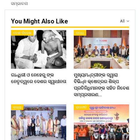
ସମ୍ଭାବନା
You Might Also Like
All
ଦେଶ- ବିଦେଶ
ରାଜ୍ୟ
ଗାନ୍ଧିଜୀ ଓ ନେହେରୁ ଙ୍କ
ମୁଖ୍ୟମନ୍ତ୍ରୀଙ୍କ ଦ୍ୱାରା
ନେତୃତ୍ୱରେ ଦେଶର ସ୍ୱାଧୀନତା
ବିଭିନ୍ନ କ୍ଷେତ୍ରର ଶିଳ୍ପ
ପ୍ରତିନିଧିମାନଙ୍କ ସହିତ ନିବେଶ
ସମ୍ପ୍ରସାରଣ…
ରାଜ୍ୟ
ରାଜନୀତି