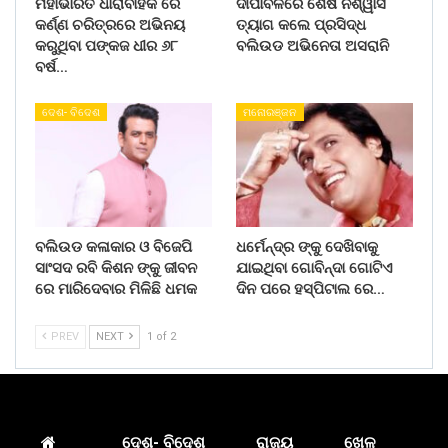
ମହାଭାରତ ଧାରାବାହିକ ରେ
ଦୀପାବଳିରେ ଶେଷ ନିଶ୍ୱାସ
କର୍ଣ୍ଣ ଚରିତ୍ରରେ ଅଭିନୟ
ତ୍ୟାଗ କଲେ ପ୍ରସିଦ୍ଧ
କରୁଥିବା ପଙ୍କଜ ଧୀର ୬୮
ବଲିଉଡ ଅଭିନେତା ଅସରାନି
ବର୍ଷ…
ଦେଶ- ବିଦେଶ
ମନୋରଞ୍ଜନ
ବଲିଉଡ କଳାକାର ଓ ବିଜେପି
ଧର୍ମେନ୍ଦ୍ର ଙ୍କୁ ଦେଖିବାକୁ
ସାଂସଦ ରବି କିଶନ ଙ୍କୁ ଜୀବନ
ଯାଇଥିବା ଗୋବିନ୍ଦା ଗୋଟିଏ
ରେ ମାରିଦେବାର ମିଳିଛି ଧମକ
ଦିନ ପରେ ହସ୍ପିଟାଲ ରେ…
PREV
NEXT
1 of 2
ଦେଶ- ବିଦେଶ
ରାଜ୍ୟ
ଖେଳ