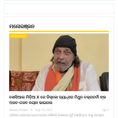
ମନୋରଞ୍ଜନ
ମନୋରଞ୍ଜନ
ସୋସିଆଲ ମିଡ଼ିଆ X ରେ ଡିସ୍କୋ ଡ୍ୟାନ୍ସର ମିଥୁନ ଚକ୍ରବର୍ତୀ ଙ୍କ
ଅଜବ-ଗଜବ ବୟାନ ଭାଇରଲ
Sakala Khabar
Aug 14, 2025
0
ବଲିଉଡ ଜଗତରେ ଯେତେବେଳେ କୌଣସି କଳାକାର ମୁହଁ ଖୋଲିଥାଏ, ତାକୁ ସମସ୍ତେ