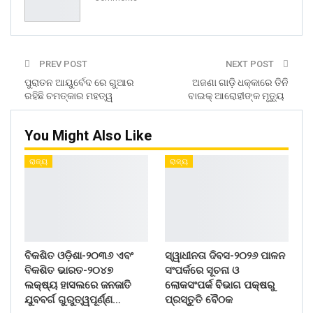
PREV POST
NEXT POST
ପୁରାତନ ଆୟୁର୍ବେଦ ରେ ଗୁଆର
ଅଜଣା ଗାଡ଼ି ଧକ୍କାରେ ତିନି
ରହିଛି ଚମତ୍କାର ମହତ୍ୱ
ବାଇକ୍ ଆରୋହୀଙ୍କ ମୃତ୍ୟୁ
You Might Also Like
ରାଜ୍ୟ
ରାଜ୍ୟ
ବିକଶିତ ଓଡ଼ିଶା-୨୦୩୬ ଏବଂ
ସ୍ୱାଧୀନତା ଦିବସ-୨୦୨୬ ପାଳନ
ବିକଶିତ ଭାରତ-୨୦୪୭
ସଂପର୍କରେ ସୂଚନା ଓ
ଲକ୍ଷ୍ୟ ହାସଲରେ ଜନଜାତି
ଲୋକସଂପର୍କ ବିଭାଗ ପକ୍ଷରୁ
ଯୁବବର୍ଗ ଗୁରୁତ୍ୱପୂର୍ଣ୍ଣ…
ପ୍ରସ୍ତୁତି ବୈଠକ