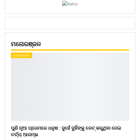
ମନୋରଞ୍ଜନ
ମନୋରଞ୍ଜନ
ପୁଣି ନୂଆ ପ୍ରେମରେ ଧନୁଷ : ଦୁହେଁ ଦୁହିଁଙ୍କୁ ଡେଟ୍ କରୁଥିବା ନେଇ
ଚର୍ଚ୍ଚା ଆରମ୍ଭ