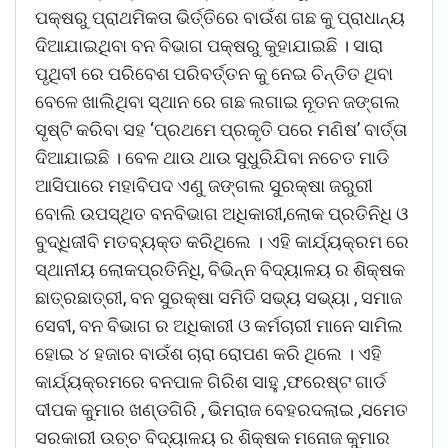
ପକ୍ଷରୁ ପ୍ରାଥମିକତା ଭିର୍ତ୍ତିରେ ବାଉଁଶ ଗଛ କୁ ପ୍ରାଧାନ୍ୟ
ଦିଆଯାଇଥିବା ବନ ବିଭାଗ ପକ୍ଷରୁ କୁହାଯାଇଛି । ସାରା
ପୃଥିବୀ ରେ ପରିବେଶ ପରିବର୍ତ୍ତନ କୁ ନେଇ ଚିନ୍ତିତ ଥିବା
ବେଳେ ଖାଲିଥିବା ସ୍ଥାନ ରେ ଗଛ ଲଗାଇ ନୂତନ ଜଙ୍ଗଲ
ସୃଷ୍ଟି କରିବା ସହ ‘ପ୍ରଥମେ ପ୍ରକୃତି ପରେ ମଣିଷ’ ବାର୍ତ୍ତା
ଦିଆଯାଇଛି । ବେଳ ଥାଉ ଥାଉ ସୁଧୁରିଯିବା ନଚେତ ମାଡି
ଆସିପାରେ ମହାବିପଦ ଏଣୁ ଜଙ୍ଗଲ ସୁରକ୍ଷା ଜରୁରୀ
ବୋଲି ଉପସ୍ଥିତ ବନବିଭାଗ ଅଧିକାରୀ,ଲୋକ ପ୍ରତିନିଧି ଓ
ବୁଦ୍ଧିଜୀବି ମତବ୍ୟକ୍ତ କରିଥିଲେ । ଏହି କାର୍ଯ୍ୟକ୍ରମ ରେ
ସ୍ଥାନୀୟ ଲୋକପ୍ରତିନିଧି, ବିଭିନ୍ନ ବିଦ୍ୟାଳୟ ର ଶିକ୍ଷକ
ଛାତ୍ରଛାତ୍ରୀ, ବନ ସୁରକ୍ଷା ସମିତି ସଭ୍ୟ ସଭ୍ୟା , ସମାଜ
ସେବୀ, ବନ ବିଭାଗ ର ଅଧିକାରୀ ଓ କର୍ମଚାରୀ ମାନେ ସାମିଲ
ହୋଇ ୪ ହଜାର ବାଉଁଶ ଚାରା ରୋପଣ କରି ଥିଲେ । ଏହି
କାର୍ଯ୍ୟକ୍ରମରେ ବନପାଳ ଗିରିଶ ସାହୁ ,ଫରେଷ୍ଟ ଗାର୍ଡ
ଦୀପକ କୁମାର ଖଣ୍ଡଗିରି , ଭିମରାଜ ବେହରଦଲାଇ ,ସମେତ
ସରକାରୀ ଉଚ୍ଚ ବିଦ୍ୟାଳୟ ର ଶିକ୍ଷକ ମନୋଜ କୁମାର