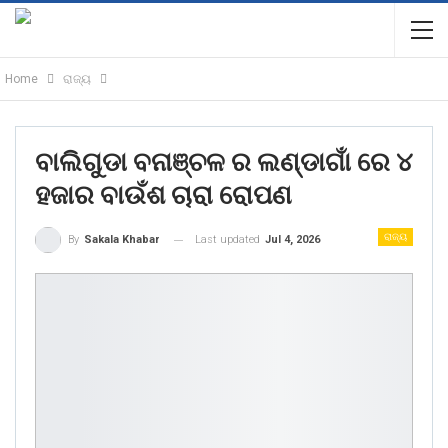
Home
ରାଜ୍ୟ
ବାଲିଗୁଡା ବନାଞ୍ଚଳ ର ଲଣ୍ଡାଗାଁ ରେ ୪
ହଜାର ବାଉଁଶ ଚାରା ରୋପଣ
ରାଜ୍ୟ
Last updated
Jul 4, 2026
By
Sakala Khabar