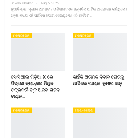
Sakala Khabar
Aug 6, 2025
0
ନୂଆଦିଲ୍ଲୀ: ମୃଣାଲ ଅଗଷ୍ଟ ୧ ତାରିଖରେ ଏକ ଜନ୍ମଦିନ ପାର୍ଟିର ଆୟୋଜନ କରିଥିଲେ।
ଧନୁଷ ମଧ୍ୟ ଏହି ପାର୍ଟିରେ ଯୋଗ ଦେଇଥିଲେ। ଏହି ପାର୍ଟିରେ…
ମନୋରଞ୍ଜନ
ମନୋରଞ୍ଜନ
ସୋସିଆଲ ମିଡ଼ିଆ X ରେ
କାହିଁକି ଅଚାନକ ବିବାଦ ଘେରକୁ
ଡିସ୍କୋ ଡ୍ୟାନ୍ସର ମିଥୁନ
ଆସିଲେ ଗାୟକ କୁମାର ସାନୁ
ଚକ୍ରବର୍ତୀ ଙ୍କ ଅଜବ-ଗଜବ
ବୟାନ…
ମନୋରଞ୍ଜନ
ଦେଶ- ବିଦେଶ