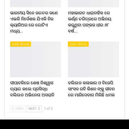
ଭାରତୀୟ ସିନେ ଜଗତର ଜଣେ
ମହାଭାରତ ଧାରାବାହିକ ରେ
ଏଭଳି ନିର୍ଦେଶକ ଯିଏକି ନିଜ
କର୍ଣ୍ଣ ଚରିତ୍ରରେ ଅଭିନୟ
କ୍ୟାରିଅର ରେ ଗୋଟିଏ
କରୁଥିବା ପଙ୍କଜ ଧୀର ୬୮
ମଧ୍ୟ…
ବର୍ଷ…
ଦେଶ- ବିଦେଶ
ଦେଶ- ବିଦେଶ
ଦୀପାବଳିରେ ଶେଷ ନିଶ୍ୱାସ
ବଲିଉଡ କଳାକାର ଓ ବିଜେପି
ତ୍ୟାଗ କଲେ ପ୍ରସିଦ୍ଧ
ସାଂସଦ ରବି କିଶନ ଙ୍କୁ ଜୀବନ
ବଲିଉଡ ଅଭିନେତା ଅସରାନି
ରେ ମାରିଦେବାର ମିଳିଛି ଧମକ
PREV
NEXT
1 of 2