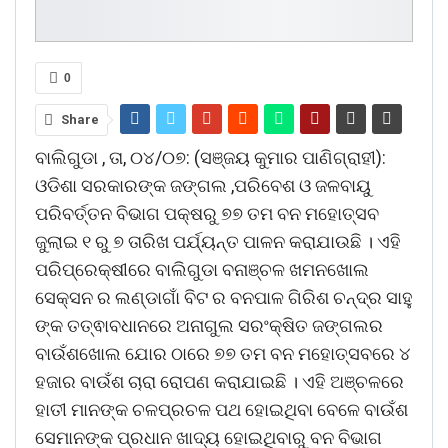
0
Share
ବାଲିଗୁଡା , ତା, ୦୪/୦୭: (ସଞ୍ଜୟ କୁମାର ପାଣିଗ୍ରାହୀ):
ଓଡିଶା ସରକାରଙ୍କ ଜଙ୍ଗଲ ,ପରିବେଶ ଓ ଜଳବାୟୁ
ପରିବର୍ତ୍ତନ ବିଭାଗ ପକ୍ଷରୁ ୭୭ ତମ ବନ ମହୋତ୍ସବ
ଜୁଲାଇ ୧ ରୁ ୭ ତାରିଖ ପର୍ଯ୍ୟନ୍ତ ପାଳନ କରାଯାଉଛି । ଏହି
ପରିପ୍ରେକ୍ଷୀରେ ବାଲିଗୁଡା ବନାଞ୍ଚଳ ଖମନଖୋଲ
ସେକ୍ସନ ର ଲଣ୍ଡାଗାଁ ବିଟ ର ବନପାଳ ଗିରିଶ ଚନ୍ଦ୍ର ସାହୁ
ଙ୍କ ତତ୍ଵାବଧାନରେ ଅନାଗୁଲ ସରଂକ୍ଷିତ ଜଙ୍ଗଲର
ବାଉଁଶଖୋଲ ଯୋର ଠାରେ ୭୭ ତମ ବନ ମହୋତ୍ସବରେ ୪
ହଜାର ବାଉଁଶ ଚାରା ରୋପଣ କରାଯାଇଛି । ଏହି ଅଞ୍ଚଳରେ
ହାତୀ ମାନଙ୍କ ଚଳପ୍ରଚଳ ପଥ ହୋଇଥିବା ବେଳେ ବାଉଁଶ
ସେମାନଙ୍କ ପ୍ରଧାନ ଖାଦ୍ୟ ହୋଇଥିବାରୁ ବନ ବିଭାଗ