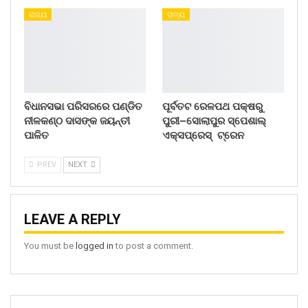
ରାଜ୍ୟ
ରାଜ୍ୟ
ବିଧାନସଭା ପରିସରରେ ପଣ୍ଡିତ
ପୂର୍ବତଟ ରେଳପଥ ପକ୍ଷରୁ
ନୀଳକଣ୍ଠ ଦାସଙ୍କ ଜୟନ୍ତୀ
ପୁରୀ–ସୋଲାପୁର ସ୍ପେଶାଲ୍
ପାଳିତ
ଏକ୍ସପ୍ରେସ୍ ଟ୍ରେନ
PREV
NEXT
LEAVE A REPLY
You must be
logged in
to post a comment.