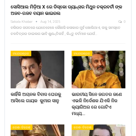
ସୋସିଆଲ ମିଡ଼ିଆ X ରେ ଡିସ୍କୋ ଡ୍ୟାନ୍ସର ମିଥୁନ ଚକ୍ରବର୍ତୀ ଙ୍କ
ଅଜବ-ଗଜବ ବୟାନ ଭାଇରଲ
Sakala Khabar
Aug 14, 2025
0
ବଲିଉଡ ଜଗତରେ ଯେତେବେଳେ କୌଣସି କଳାକାର ମୁହଁ ଖୋଲିଥାଏ, ତାକୁ ସମସ୍ତେ
ଚଳଚିତ୍ରର ଡାଇଲଗ ଭାବି ଶୁଣନ୍ତିନାହିଁ , କିନ୍ତୁ ବର୍ତମାନ ଯେଉଁ…
ମନୋରଞ୍ଜନ
ମନୋରଞ୍ଜନ
କାହିଁକି ଅଚାନକ ବିବାଦ ଘେରକୁ
ଭାରତୀୟ ସିନେ ଜଗତର ଜଣେ
ଆସିଲେ ଗାୟକ କୁମାର ସାନୁ
ଏଭଳି ନିର୍ଦେଶକ ଯିଏକି ନିଜ
କ୍ୟାରିଅର ରେ ଗୋଟିଏ
ମଧ୍ୟ…
ଦେଶ- ବିଦେଶ
ଦେଶ- ବିଦେଶ