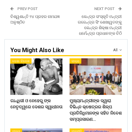
PREV POST
NEXT POST
ବିଶ୍ୱଶାନ୍ତି ୨୪ ପ୍ରହର ନାମଯଜ୍ଞ
କେନ୍ଦ୍ର ସଂସ୍କୃତି ମନ୍ତ୍ରୀ
ଅନୁଷ୍ଠିତ
ଗଜେନ୍ଦ୍ର ସିଂ ଶେଖାୱତଙ୍କୁ
କେନ୍ଦ୍ର ଶିକ୍ଷା ମନ୍ତ୍ରୀ
ଧର୍ମେନ୍ଦ୍ର ପ୍ରଧାନଙ୍କ ଚିଠି
You Might Also Like
All
ଦେଶ- ବିଦେଶ
ରାଜ୍ୟ
ଗାନ୍ଧିଜୀ ଓ ନେହେରୁ ଙ୍କ
ମୁଖ୍ୟମନ୍ତ୍ରୀଙ୍କ ଦ୍ୱାରା
ନେତୃତ୍ୱରେ ଦେଶର ସ୍ୱାଧୀନତା
ବିଭିନ୍ନ କ୍ଷେତ୍ରର ଶିଳ୍ପ
ପ୍ରତିନିଧିମାନଙ୍କ ସହିତ ନିବେଶ
ସମ୍ପ୍ରସାରଣ…
ରାଜ୍ୟ
ରାଜନୀତି