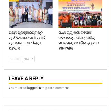
ପଦ୍ମ ପୁରସ୍କାରପ୍ରାପ୍ତ
ସନ୍ଥ ଗୁରୁ ଶ୍ରୀ ରବିଦାସ
ପ୍ରତିଭାମାନେ ସମାଜ ପାଇଁ
ମହାରାଜଙ୍କ ଜୀବନ, ଦର୍ଶନ,
ପ୍ରେରଣା – ଧର୍ମେନ୍ଦ୍ର
ସମରସତା, ସାମାଜିକ ନ୍ୟାୟ ଓ
ପ୍ରଧାନ
ମାନବତାର…
PREV
NEXT
LEAVE A REPLY
You must be
logged in
to post a comment.