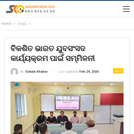
Home
ରାଜ୍ୟ
ବିକଶିତ ଭାରତ ଯୁବସଂସଦ
କାର୍ଯ୍ୟକ୍ରମ ପାଇଁ ସମ୍ମିଳନୀ
ରାଜ୍ୟ
Last updated
Feb 24, 2026
By
Sakala Khabar