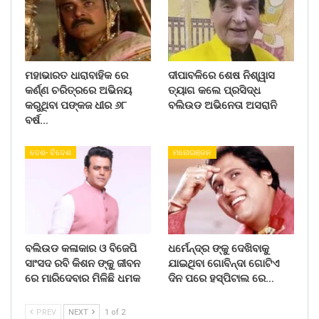
ମହାଭାରତ ଧାରାବାହିକ ରେ
ଦୀପାବଳିରେ ଶେଷ ନିଶ୍ୱାସ
କର୍ଣ୍ଣ ଚରିତ୍ରରେ ଅଭିନୟ
ତ୍ୟାଗ କଲେ ପ୍ରସିଦ୍ଧ
କରୁଥିବା ପଙ୍କଜ ଧୀର ୬୮
ବଲିଉଡ ଅଭିନେତା ଅସରାନି
ବର୍ଷ…
ଦେଶ- ବିଦେଶ
ମନୋରଞ୍ଜନ
ବଲିଉଡ କଳାକାର ଓ ବିଜେପି
ଧର୍ମେନ୍ଦ୍ର ଙ୍କୁ ଦେଖିବାକୁ
ସାଂସଦ ରବି କିଶନ ଙ୍କୁ ଜୀବନ
ଯାଇଥିବା ଗୋବିନ୍ଦା ଗୋଟିଏ
ରେ ମାରିଦେବାର ମିଳିଛି ଧମକ
ଦିନ ପରେ ହସ୍ପିଟାଲ ରେ…
PREV
NEXT
1 of 2