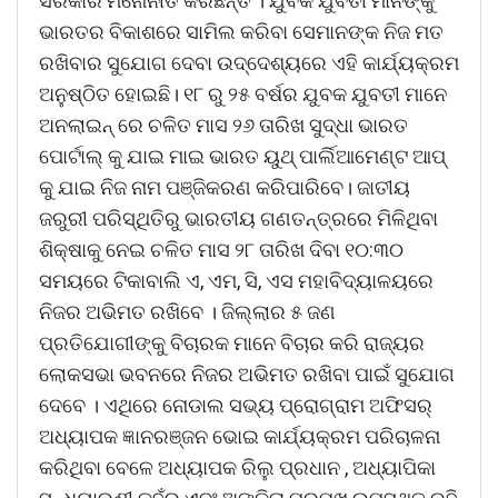
ସରକାର ମନୋନୀତ କରିଛନ୍ତି । ଯୁବକ ଯୁବତୀ ମାନଙ୍କୁ
ଭାରତର ବିକାଶରେ ସାମିଲ କରିବା ସେମାନଙ୍କ ନିଜ ମତ
ରଖିବାର ସୁଯୋଗ ଦେବା ଉଦ୍ଦେଶ୍ୟରେ ଏହି କାର୍ଯ୍ୟକ୍ରମ
ଅନୁଷ୍ଠିତ ହୋଇଛି। ୧୮ ରୁ ୨୫ ବର୍ଷର ଯୁବକ ଯୁବତୀ ମାନେ
ଅନଲାଇନ୍ ରେ ଚଳିତ ମାସ ୨୬ ତାରିଖ ସୁଦ୍ଧା ଭାରତ
ପୋର୍ଟାଲ୍ କୁ ଯାଇ ମାଇ ଭାରତ ୟୁଥ୍ ପାର୍ଲିଆମେଣ୍ଟ ଆପ୍
କୁ ଯାଇ ନିଜ ନାମ ପଞ୍ଜିକରଣ କରିପାରିବେ। ଜାତୀୟ
ଜରୁରୀ ପରିସ୍ଥିତିରୁ ଭାରତୀୟ ଗଣତନ୍ତ୍ରରେ ମିଳିଥିବା
ଶିକ୍ଷାକୁ ନେଇ ଚଳିତ ମାସ ୨୮ ତାରିଖ ଦିବା ୧୦:୩୦
ସମୟରେ ଟିକାବାଲି ଏ, ଏମ, ସି, ଏସ ମହାବିଦ୍ୟାଳୟରେ
ନିଜର ଅଭିମତ ରଖିବେ । ଜିଲ୍ଲାର ୫ ଜଣ
ପ୍ରତିଯୋଗୀଙ୍କୁ ବିଚାରକ ମାନେ ବିଚାର କରି ରାଜ୍ୟର
ଲୋକସଭା ଭବନରେ ନିଜର ଅଭିମତ ରଖିବା ପାଇଁ ସୁଯୋଗ
ଦେବେ । ଏଥିରେ ନୋଡାଲ ସଭ୍ୟ ପ୍ରୋଗ୍ରାମ ଅଫିସର୍
ଅଧ୍ୟାପକ ଜ୍ଞାନରଞ୍ଜନ ଭୋଇ କାର୍ଯ୍ୟକ୍ରମ ପରିଚାଳନା
କରିଥିବା ବେଳେ ଅଧ୍ୟାପକ ରିଲୁ ପ୍ରଧାନ , ଅଧ୍ୟାପିକା