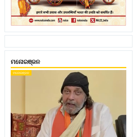
ମନୋରଞ୍ଜନ
ମନୋରଞ୍ଜନ