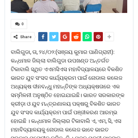
0
Share
ବାଲିଗୁଡା, ତା, ୨୪/୦୨:(ସଞ୍ଜୟ କୁମାର ପାଣିଗ୍ରାହୀ):
କନ୍ଧମାଳ ଜିଲ୍ଲା ବାଲିଗୁଡା ଉପଖଣ୍ଡ ଅନ୍ତର୍ଗତ
ଟିକାବାଲି ସ୍ଥିତ ଏଏମସିଏସ ମହାବିଦ୍ୟାଳୟରେ ବିକଶିତ
ଭାରତ ଯୁବ ସଂସଦ କାର୍ଯ୍ୟକ୍ରମ ପାଇଁ ନୋଡାଲ କଲେଜ
ଅଧ୍ୟକ୍ଷ ଦୀନବନ୍ଧୁ ମହାନ୍ତିଙ୍କ ଅଧ୍ୟକ୍ଷତାରେ ଏକ
ସମ୍ମିଳନୀ ଅନୁଷ୍ଠିତ ହୋଇଯାଇଛି। ଭାରତ ସରକାରଙ୍କ
କ୍ରୀଡ଼ା ଓ ଯୁବ ମନ୍ତ୍ରଣାଳୟ ପକ୍ଷରୁ ବିକଶିତ ଭାରତ
ଯୁବ ସଂସଦ କାର୍ଯ୍ୟକ୍ରମ ପାଇଁ ପଞ୍ଜୀକରଣ ଆରମ୍ଭ
ହୋଇଛି । କନ୍ଧମାଳ ଜିଲ୍ଲାର ଟିକାବାଲି ଏ, ଏମ, ସି, ଏସ
ମହାବିଦ୍ୟାଳୟକୁ ନୋଡାଲ କଲେଜ ଭାବେ ଭାରତ