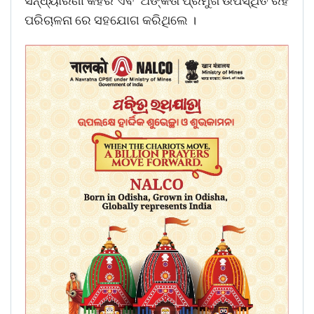
ସନ୍ଧ୍ୟାରଣୀ କହଁର ଏବଂ ଅଙ୍କିତା ପ୍ରମୁଖ ଉପସ୍ଥିତ ରହି
ପରିଚାଳନା ରେ ସହଯୋଗ କରିଥିଲେ ।