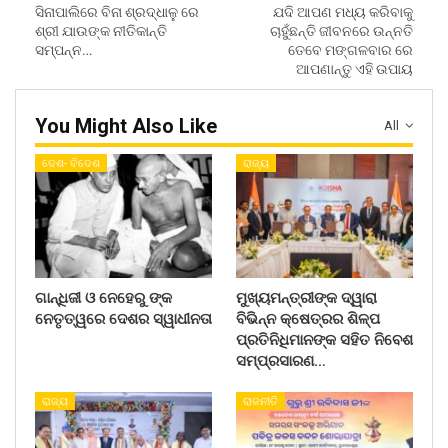
ସିନାପାଲିରେ ବିନା ଶ୍ରଦ୍ଧାଳୁ ରେ
ଯଦି ଆପଣ ମଧ୍ୟ କରିବାକୁ
ଶ୍ରୀ ଯାଉଙ୍କ ନୀତିକାନ୍ତି
ଚାହୁଁଛନ୍ତି ଜୀବନରେ ଉନ୍ନତି
ସମ୍ପନ୍ନ…
ତେବେ ମଙ୍ଗଳବାର ରେ
ଆପଣାନ୍ତୁ ଏହି ଉପାୟ
You Might Also Like
All
ଦେଶ- ବିଦେଶ
ରାଜ୍ୟ
ଗାନ୍ଧିଜୀ ଓ ନେହେରୁ ଙ୍କ
ମୁଖ୍ୟମନ୍ତ୍ରୀଙ୍କ ଦ୍ୱାରା
ନେତୃତ୍ୱରେ ଦେଶର ସ୍ୱାଧୀନତା
ବିଭିନ୍ନ କ୍ଷେତ୍ରର ଶିଳ୍ପ
ପ୍ରତିନିଧିମାନଙ୍କ ସହିତ ନିବେଶ
ସମ୍ପ୍ରସାରଣ…
ରାଜ୍ୟ
ରାଜନୀତି