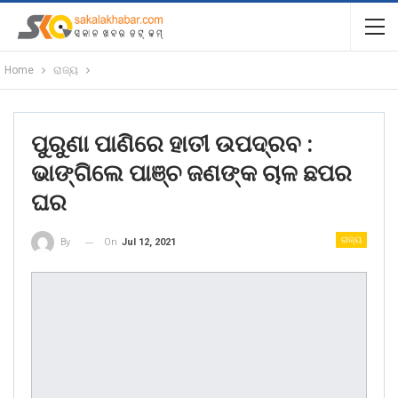
Home
ରାଜ୍ୟ
ପୁରୁଣା ପାଣିରେ ହାତୀ ଉପଦ୍ରବ :
ଭାଙ୍ଗିଲେ ପାଞ୍ଚ ଜଣଙ୍କ ଚାଳ ଛପର
ଘର
ରାଜ୍ୟ
On
Jul 12, 2021
By