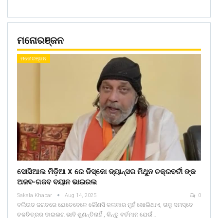
ମନୋରଞ୍ଜନ
ମନୋରଞ୍ଜନ
ସୋସିଆଲ ମିଡ଼ିଆ X ରେ ଡିସ୍କୋ ଡ୍ୟାନ୍ସର ମିଥୁନ ଚକ୍ରବର୍ତୀ ଙ୍କ
ଅଜବ-ଗଜବ ବୟାନ ଭାଇରଲ
Sakala Khabar
Aug 14, 2025
0
ବଲିଉଡ ଜଗତରେ ଯେତେବେଳେ କୌଣସି କଳାକାର ମୁହଁ ଖୋଲିଥାଏ, ତାକୁ ସମସ୍ତେ
ଚଳଚିତ୍ରର ଡାଇଲଗ ଭାବି ଶୁଣନ୍ତିନାହିଁ , କିନ୍ତୁ ବର୍ତମାନ ଯେଉଁ…