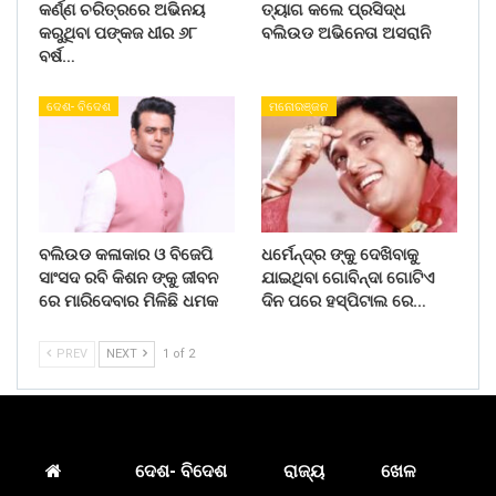
କର୍ଣ୍ଣ ଚରିତ୍ରରେ ଅଭିନୟ
ତ୍ୟାଗ କଲେ ପ୍ରସିଦ୍ଧ
କରୁଥିବା ପଙ୍କଜ ଧୀର ୬୮
ବଲିଉଡ ଅଭିନେତା ଅସରାନି
ବର୍ଷ…
ଦେଶ- ବିଦେଶ
ମନୋରଞ୍ଜନ
ବଲିଉଡ କଳାକାର ଓ ବିଜେପି
ଧର୍ମେନ୍ଦ୍ର ଙ୍କୁ ଦେଖିବାକୁ
ସାଂସଦ ରବି କିଶନ ଙ୍କୁ ଜୀବନ
ଯାଇଥିବା ଗୋବିନ୍ଦା ଗୋଟିଏ
ରେ ମାରିଦେବାର ମିଳିଛି ଧମକ
ଦିନ ପରେ ହସ୍ପିଟାଲ ରେ…
PREV
NEXT
1 of 2
ଦେଶ- ବିଦେଶ
ରାଜ୍ୟ
ଖେଳ