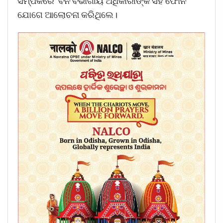
ସମ୍ପର୍କରେ ବନ ବିଭାଗୀୟ ଅଧିକାରୀଙ୍କ ସହ ଫୋନ
ଯୋଗେ ଆଲୋଚନା କରିଥିଲେ।