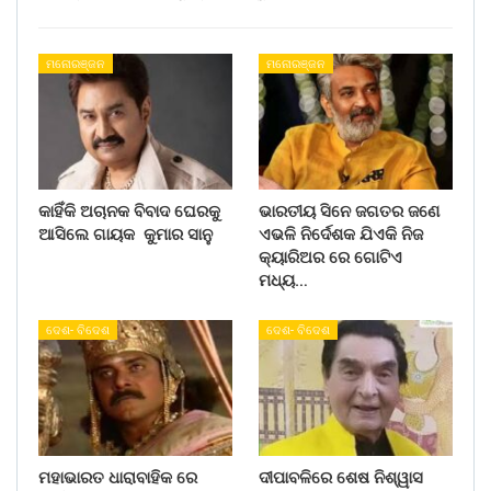
ମନୋରଞ୍ଜନ
ମନୋରଞ୍ଜନ
କାହିଁକି ଅଚାନକ ବିବାଦ ଘେରକୁ
ଭାରତୀୟ ସିନେ ଜଗତର ଜଣେ
ଆସିଲେ ଗାୟକ କୁମାର ସାନୁ
ଏଭଳି ନିର୍ଦେଶକ ଯିଏକି ନିଜ
କ୍ୟାରିଅର ରେ ଗୋଟିଏ
ମଧ୍ୟ…
ଦେଶ- ବିଦେଶ
ଦେଶ- ବିଦେଶ
ମହାଭାରତ ଧାରାବାହିକ ରେ
ଦୀପାବଳିରେ ଶେଷ ନିଶ୍ୱାସ