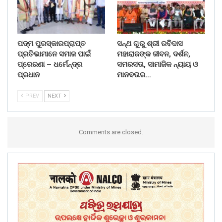
ପଦ୍ମ ପୁରସ୍କାରପ୍ରାପ୍ତ
ସନ୍ଥ ଗୁରୁ ଶ୍ରୀ ରବିଦାସ
ପ୍ରତିଭାମାନେ ସମାଜ ପାଇଁ
ମହାରାଜଙ୍କ ଜୀବନ, ଦର୍ଶନ,
ପ୍ରେରଣା – ଧର୍ମେନ୍ଦ୍ର
ସମରସତା, ସାମାଜିକ ନ୍ୟାୟ ଓ
ପ୍ରଧାନ
ମାନବତାର…
PREV
NEXT
Comments are closed.