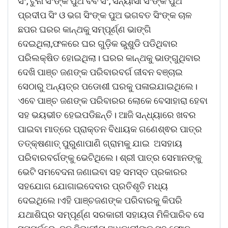
ସିଂ, ଟୁନା ସିଂଙ୍କ ପୁଅ ବିବି ସିଂ, ସନ୍ୟାସୀ ସିଂଙ୍କ ପୁଅ
ପ୍ରଦୀପ ସିଂ ଓ ଭଗ ସିଂଙ୍କ ପୁଅ ଭଗବତ ସିଂଙ୍କ ଚାଳ
ଛପର ଘରର କାନ୍ଥକୁ ସମ୍ପୂର୍ଣ୍ଣ ଭାଙ୍ଗି
ଦେଇଥିଲା,ଫଳରେ ଘର ଗୁଡ଼ିକ ଭୁଶୁଡି ପଡିଥିବାର
ପରିଲକ୍ଷିତ ହୋଇଥିଲା। ଘରର କାନ୍ଥକୁ ଭାଙ୍ଗୁଥିବାର
ଦେଖି ପାଞ୍ଚ ଜଣଙ୍କ ପରିବାରବର୍ଗ ଜୀବନ ବଞ୍ଚାଇ
ସେଠାରୁ ଅନ୍ୟତ୍ର ପଡୋଶୀ ଘରକୁ ପଳାଇଯାଇଥିଲେ।
ଏବେ ପାଞ୍ଚ ଜଣଙ୍କ ପରିବାରର ଲୋକେ ବେସାହାରା ହେବା
ସହ ଭୟଭୀତ ହେଇପଡିଛନ୍ତି। ଆଜି ସନ୍ଧ୍ୟାରେ ଖବର
ପାଇବା ମାତ୍ରେ ପ୍ରାକ୍ତନ ବିଧାୟକ ଗଣେଶ୍ଵର ପାତ୍ର
ତତ୍‌କ୍ଷଣାତ୍ ପୁରୁଣାପାଣି ଗ୍ରାମକୁ ଯାଇ ଅସହାୟ
ପରିବାରବର୍ଗଙ୍କୁ ଭେଟିଥିଲେ। ଶ୍ରୀ ପାତ୍ର ସେମାନଙ୍କୁ
ଭେଟି ସମବେଦନା ଜଣାଇବା ସହ ସମସ୍ତ ପ୍ରକାରର
ସହଯୋଗ ଯୋଗାଇଦେବାର ପ୍ରତିଶୃତି ମଧ୍ୟ
ଦେଇଥିଲେ।ଏହି ପାଞ୍ଚଜଣଙ୍କ ପରିବାରକୁ କିପରି
ଯଥାଶିଘ୍ର ସମ୍ପୂର୍ଣ୍ଣ ସରକାରୀ ସହାୟତା ମିଳିପାରିବ ସେ