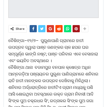
Share
ବୈଶିଙ୍ଗା–୧୨/୭– ପୁରୁଣାପାଣି ଗ୍ରାମରେ ହାତୀ
ଉପଦ୍ରବ ଦ୍ୱାରା ପାଞ୍ଚ ଜଣଙ୍କର ଚାଳ ଛପର ଘର
ସମ୍ପୂର୍ଣ୍ଣ ଭାଙ୍ଗି ନଷ୍ଟ, ପାଞ୍ଚ ପରିବାର ଏବେ ବେସାହାରା
ଏବଂ ଭୟବିତ ଅବସ୍ଥାରେ ।
ବୈଶିଙ୍ଗା ଥାନା ବଡାମପୁର ବନପାଳ କ୍ଷେତ୍ର ଅଧିନ
ଆମ୍ବଗଡ଼ିଆ ପଞ୍ଚାୟତର ପୁରୁଣା ପାଣିଗ୍ରାମରେ ଶନିବାର
ରାତି ହାତୀ ମାନଙ୍କର ଉପଦ୍ରବ ଦେଖିବାକୁ ମିଳିଥିଲା।
ଶନିବାର ଅର୍ଦ୍ଧରାତ୍ରିରେ ହାତୀଟିଏ ଗ୍ରାମ ମଧ୍ୟକୁ ପଶି
ଆସି ଶୋଇଥିବା ଅବସ୍ଥାରେ ଉକ୍ତ ଗ୍ରାମ ନିବାସୀ ଆଦି
ସିଂଙ୍କ ପୁଅ ଚକ୍ରଧର ସିଂ, ରତ୍ନାକର ସିଂଙ୍କ ପୁଅ ଜଗା