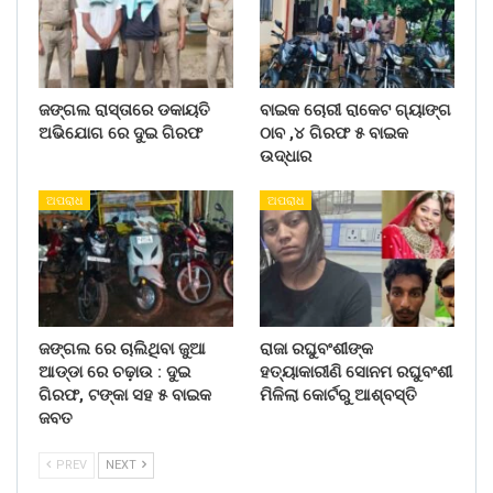
ଜଙ୍ଗଲ ରାସ୍ତାରେ ଡକାୟତି
ବାଇକ ଚୋରୀ ରାକେଟ ଗ୍ୟାଙ୍ଗ
ଅଭିଯୋଗ ରେ ଦୁଇ ଗିରଫ
ଠାବ ,୪ ଗିରଫ ୫ ବାଇକ
ଉଦ୍ଧାର
ଅପରାଧ
ଅପରାଧ
ଜଙ୍ଗଲ ରେ ଚାଲିଥିବା ଜୁଆ
ରାଜା ରଘୁବଂଶୀଙ୍କ
ଆଡ୍ଡା ରେ ଚଢ଼ାଉ : ଦୁଇ
ହତ୍ୟାକାରୀଣି ସୋନମ ରଘୁବଂଶୀ
ଗିରଫ, ଟଙ୍କା ସହ ୫ ବାଇକ
ମିଳିଲା କୋର୍ଟରୁ ଆଶ୍ବସ୍ତି
ଜବତ
PREV
NEXT