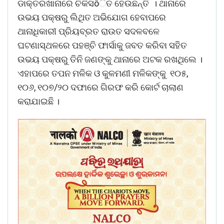
ଡାକ୍ତରଖାନାରେ ଚିକିସôିତ ହେଉଛନ୍ତି । ଥାନାରେ
ଉଭୟ ପକ୍ଷରୁ ଲିଥିତ ଅଭିଯୋଗ ହେବାପରେ
ଥାନାଧିକାରୀ ପ୍ରିୟବ୍ରତ ରାଉତ ସଦଳବଳେ
ଘଟଣାସ୍ଥଳରେ ପହଞ୍ଚି ଫାର୍ସାକୁ ଜବତ କରିବା ସହିତ
ଉଭୟ ପକ୍ଷରୁ ତିନି ଜଣଙ୍କୁ ଥାନାରେ ଅଟକ ରଖଥିଲେ ।
ଏହାପରେ ତପନ ମଳିକ ଓ କୁଳମଣୀ ମଳିକଙ୍କୁ ୧୦୫,
୧୦୬, ୧୦୭/୨୦ ଦଫାରେ ଗିରଫ କରି କୋର୍ଟ ଚାଲାଣ
କରାଯାଇଛି ।