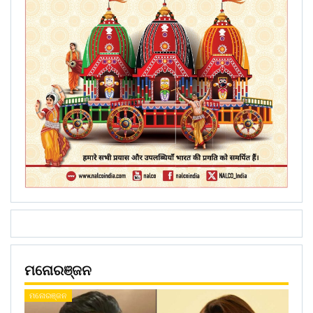
ମନୋରଞ୍ଜନ
ମନୋରଞ୍ଜନ