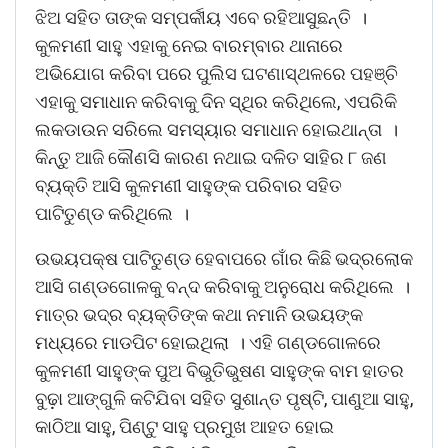
ଝିଅ ସହିତ ତାଙ୍କ ସମ୍ପର୍କୀୟ ଏବେ ରହିଆସୁଛନ୍ତି ।
କୁଳମଣୀ ସାହୁ ଏହାକୁ ନେଇ ବାରମ୍ବାର ଥାନାରେ
ଅଭିଯୋଗ କରିବା ପରେ ପୁଲିସ ଘଟଣାସ୍ଥଳରେ ପହଞ୍ଚି
ଏହାକୁ ସମାଧାନ କରିବାକୁ ଦିନ ସ୍ଥିର କରିଥିଲେ, ଏପରିକି
ଲକଡାଉନ ସରିଲେ ସମସ୍ୟାର ସମାଧାନ ହୋଇଥାନ୍ତା ।
କିନ୍ତୁ ଆଜି କୌଣସି କାରଣ ନଥାଇ ଦଳିତ ସାହିର ୮ ଜଣ
ବ୍ୟକ୍ତି ଆସି କୁଳମଣୀ ସାହୁଙ୍କ ପରିବାର ସହିତ
ପାଟିତୁଣ୍ଡ କରିଥିଲେ ।
ଉଭୟପକ୍ଷ ପାଟିତୁଣ୍ଡ ହେବାପରେ ଗାଁର କିଛି ଭଦ୍ରଲୋକ
ଆସି ଗଣ୍ଡଗୋଳକୁ ବନ୍ଦ କରିବାକୁ ଅନୁରୋଧ କରିଥିଲେ ।
ମାତ୍ର ଭଦ୍ର ବ୍ୟକ୍ତିଙ୍କ କଥା ନମାନି ଉଭୟଙ୍କ
ମଧ୍ୟରେ ମାଡପିଟ ହୋଇଥିଲା । ଏହି ଗଣ୍ଡଗୋଳରେ
କୁଳମଣୀ ସାହୁଙ୍କ ପୁଅ ବିଭୁତିଭୁଷଣ ସାହୁଙ୍କ ବାମ ହାତର
ବୁଢ଼ା ଆଙ୍ଗୁଳି କଟିଯିବା ସହିତ ସୁଶାନ୍ତ ପୃଷ୍ଟି, ପାଣୁଆ ସାହୁ,
କାଠିଆ ସାହୁ, ପିଣ୍ଟୁ ସାହୁ ପ୍ରମୁଖ ଆହତ ହୋଇ