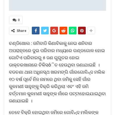
0
Share
ଚଣ୍ଡିଖୋଲ : ଜମିବାଡି କିଣାବିକାକୁ ନେଇ ଶନିବାର
ଅପରାହ୍ନରେ ଦୁଇ ପରିବାର ମଧ୍ୟରେ ଗଣ୍ଡଗୋଳ ହୋଇ
ଗୋଟିଏ ପରିବାରରୁ ୫ ଜଣ ଗୁରୁତର ହୋଇ
ଡାକ୍ତରଖାନାରେ ଚିକିସôିତ ହେଉଥିବା ଜଣାଯାଇଛି ।
ବଡଚଣା ଥାନା ଅଧିନସ୍ଥ ଖରମଙ୍ଗି ଗାଁରଗୋବିନ୍ଦ ମଲିକ
୧୦ ବର୍ଷ ପୂର୍ବେ ନିଜ ନାମରେ ଥିବା ଜମିକୁ ସେହି ଗାଁର
କୁଳମଣୀ ସାହୁଙ୍କୁ ବିକ୍ରି କରିଥିଲା ଏବଂ ଏହି ଜମି
ବର୍ତ୍ତମାନ କୁଳମଣୀ ସାହୁଙ୍କ ନାଁରେ ପଟ୍ଟାହୋଇଯାଇଥିବା
ଜଣାଯାଇଛି ।
ତେବେ ବିକ୍ରି ହୋଇଥିବା ଜମିରେ ଗୋବିନ୍ଦ ମଲିକଙ୍କ