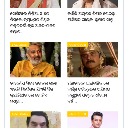
ସୋସିଆଲ ମିଡ଼ିଆ X ରେ
କାହିଁକି ଅଚାନକ ବିବାଦ ଘେରକୁ
ଡିସ୍କୋ ଡ୍ୟାନ୍ସର ମିଥୁନ
ଆସିଲେ ଗାୟକ କୁମାର ସାନୁ
ଚକ୍ରବର୍ତୀ ଙ୍କ ଅଜବ-ଗଜବ
ବୟାନ…
ମନୋରଞ୍ଜନ
ଦେଶ- ବିଦେଶ
ଭାରତୀୟ ସିନେ ଜଗତର ଜଣେ
ମହାଭାରତ ଧାରାବାହିକ ରେ
ଏଭଳି ନିର୍ଦେଶକ ଯିଏକି ନିଜ
କର୍ଣ୍ଣ ଚରିତ୍ରରେ ଅଭିନୟ
କ୍ୟାରିଅର ରେ ଗୋଟିଏ
କରୁଥିବା ପଙ୍କଜ ଧୀର ୬୮
ମଧ୍ୟ…
ବର୍ଷ…
ଦେଶ- ବିଦେଶ
ଦେଶ- ବିଦେଶ