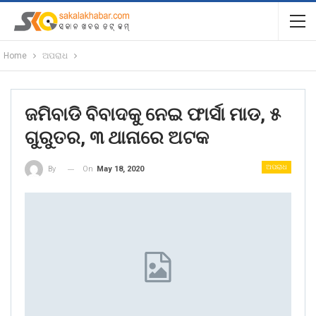
Home
ଅପରାଧ
ଜମିବାଡି ବିବାଦକୁ ନେଇ ଫାର୍ସା ମାଡ, ୫
ଗୁରୁତର, ୩ ଥାନାରେ ଅଟକ
ଅପରାଧ
On
May 18, 2020
By