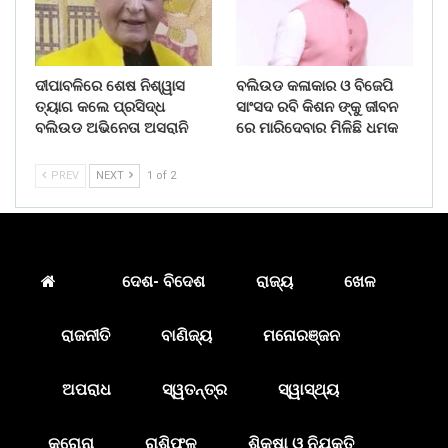
ଦୀପାବଳିରେ ଶେଷ ନିଶ୍ୱାସ
ବଲିଉଡ କଳାକାର ଓ ବିଜେପି
ତ୍ୟାଗ କଲେ ପ୍ରସିଦ୍ଧ
ସାଂସଦ ରବି କିଶନ ଙ୍କୁ ଜୀବନ
ବଲିଉଡ ଅଭିନେତା ଅସରାନି
ରେ ମାରିଦେବାର ମିଳିଛି ଧମକ
PREV
NEXT
1 of 2
ଦେଶ- ବିଦେଶ
ରାଜ୍ୟ
ଖେଳ
ରାଜନୀତି
ବାଣିଜ୍ୟ
ମନୋରଞ୍ଜନ
ଅପରାଧ
ସ୍ୱତନ୍ତ୍ର
ସ୍ୱାସ୍ଥ୍ୟ
କରୋନା
ରାଶିଫଳ
ଶିକ୍ଷା ଓ ନିଯୁକ୍ତି