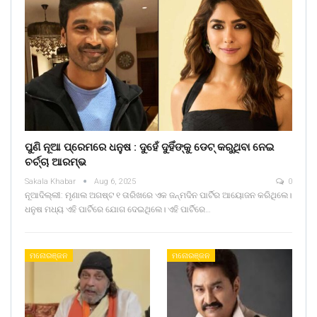
ପୁଣି ନୂଆ ପ୍ରେମରେ ଧନୁଷ : ଦୁହେଁ ଦୁହିଁଙ୍କୁ ଡେଟ୍ କରୁଥିବା ନେଇ
ଚର୍ଚ୍ଚା ଆରମ୍ଭ
Sakala Khabar
Aug 6, 2025
0
ନୂଆଦିଲ୍ଲୀ: ମୃଣାଲ ଅଗଷ୍ଟ ୧ ତାରିଖରେ ଏକ ଜନ୍ମଦିନ ପାର୍ଟିର ଆୟୋଜନ କରିଥିଲେ।
ଧନୁଷ ମଧ୍ୟ ଏହି ପାର୍ଟିରେ ଯୋଗ ଦେଇଥିଲେ। ଏହି ପାର୍ଟିରେ…
ମନୋରଞ୍ଜନ
ମନୋରଞ୍ଜନ