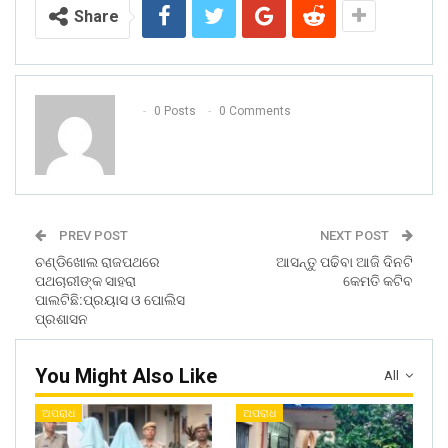
Share
0 Posts
0 Comments
PREV POST
NEXT POST
ଚଣ୍ଡିଖୋଲ ରାଜପଥରେ
ଆସନ୍ତୁ ପଢିବା ଆଜି ଦିନଟି
ପଥଚାରୀଙ୍କ ସାହରା
କେମତି କଟିବ
ପାଲଟିଛି:ପ୍ରୟାସ ଓ ପୋଲିସ
ପ୍ରଶାସନ
You Might Also Like
All
ଅପରାଧ
ଅପରାଧ