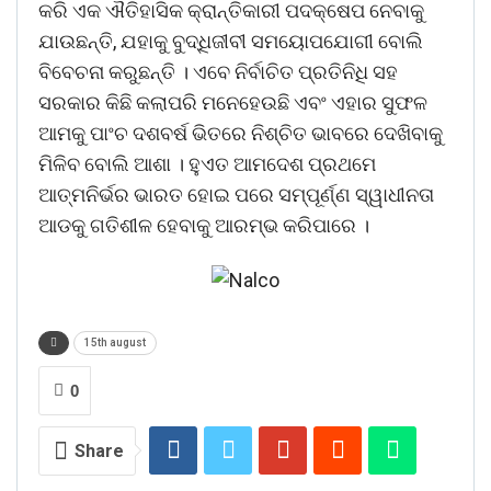
କରି ଏକ ଐତିହାସିକ କ୍ରାନ୍ତିକାରୀ ପଦକ୍ଷେପ ନେବାକୁ
ଯାଉଛନ୍ତି, ଯହାକୁ ବୁଦ୍ଧିଜୀବୀ ସମୟୋପଯୋଗୀ ବୋଲି
ବିବେଚନା କରୁଛନ୍ତି । ଏବେ ନିର୍ବାଚିତ ପ୍ରତିନିଧି ସହ
ସରକାର କିଛି କଲାପରି ମନେହେଉଛି ଏବଂ ଏହାର ସୁଫଳ
ଆମକୁ ପାଂଚ ଦଶବର୍ଷ ଭିତରେ ନିଶ୍ଚିତ ଭାବରେ ଦେଖିବାକୁ
ମିଳିବ ବୋଲି ଆଶା । ହୁଏତ ଆମଦେଶ ପ୍ରଥମେ
ଆତ୍ମନିର୍ଭର ଭାରତ ହୋଇ ପରେ ସମ୍ପୂର୍ଣ୍ଣ ସ୍ୱାଧୀନତା
ଆଡକୁ ଗତିଶୀଳ ହେବାକୁ ଆରମ୍ଭ କରିପାରେ ।
15th august
0
Share