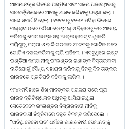
ଆମମାନଙ୍କ ଭିତରେ ଅସ୍ମିତା ଏବଂ ଏକତା ଅଭାବଥିବାରୁ
ପରବର୍ତ୍ତିକାଳରେ ଆମକୁ ଶାସନ କରିବାକୁ ଇଚ୍ଛା କଲା ।
ପରେ ସମର୍ଥ ବି ହେଲା । ୧୭୧୭ ରୁ ୧୭୬୫ ମସିହା ଭିତରେ
ପଲ୍ଲାସାପରେ ଓଡିଶା ବେଙ୍ଗଲ୍ ଓ ବିହାରରୁ କର ଆଦାୟ
କରିବାକୁ ମୋଗଲଙ୍କ ସହ ଆଲ୍ଲହାବାଦ୍ ସନ୍ଧିକରି
ମୟିଶୁର୍, ମରାଠା ଓ ବାକି ଗଡଜାତ ଅଂଚଳକୁ ଗୋଟିକ ପରେ
ଗୋଟିଏ ଦଖଲକରିବାକୁ ଲାଗି ପଡିଲେ । ଏସବୁଥିରେ ଇଷ୍ଟ
ଇଣ୍ଡିଆ କମ୍ପାନୀକୁ ଇଂଲଣ୍ଡର ରାଣୀଙ୍କ ବିସ୍ତାରବାଦୀ
ନୀତିଯୋଗୁଁ ସୈନ୍ୟ ସହାୟତା କରିବାରୁ ଦିନକୁ ଦିନ ତାଙ୍କର
ଭାରତରେ ପ୍ରତିପତି ବଢିବାକୁ ଲାଗିଲା ।
୧୮୪୯ମସିହାରେ ଶିଖ୍ ମାନଙ୍କର ପରାଜୟ ପରେ ପୂରା
ଭାରତ ବ୍ରିଟିଶ୍ଶାସନ ଅଧିନକୁ ଆସିଯାଇଥିଲା ।
ସେତେବେଳେ ଇଂଲାଣ୍ଡର ବିସ୍ତାରବାଦୀ ନୀତିକୁ
ଭାରତବାସୀ ଚିହ୍ନିବାରେ ବହୁତ ବିଳମ୍ବ କରିଦେଲେ ।
“ଅତିଥି ଦେବୋ ଭବ” ଧର୍ମରେ ଭାରତବାସୀ ସେମାନଙ୍କୁ