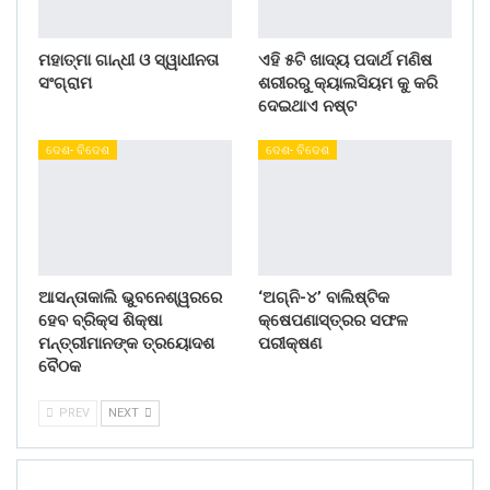
ମହାତ୍ମା ଗାନ୍ଧୀ ଓ ସ୍ୱାଧୀନତା
ଏହି ୫ଟି ଖାଦ୍ୟ ପଦାର୍ଥ ମଣିଷ
ସଂଗ୍ରାମ
ଶରୀରରୁ କ୍ୟାଲସିୟମ କୁ କରି
ଦେଇଥାଏ ନଷ୍ଟ
ଦେଶ- ବିଦେଶ
ଦେଶ- ବିଦେଶ
ଆସନ୍ତାକାଲି ଭୁବନେଶ୍ୱରରେ
‘ଅଗ୍ନି-୪’ ବାଲିଷ୍ଟିକ
ହେବ ବ୍ରିକ୍ସ ଶିକ୍ଷା
କ୍ଷେପଣାସ୍ତ୍ରର ସଫଳ
ମନ୍ତ୍ରୀମାନଙ୍କ ତ୍ରୟୋଦଶ
ପରୀକ୍ଷଣ
ବୈଠକ
PREV
NEXT