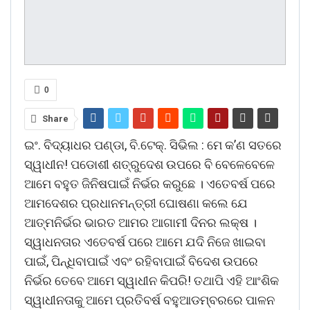
0
Share
ଇଂ. ବିଦ୍ୟାଧର ପଣ୍ଡା, ବି.ଟେକ୍. ସିଭିଲ : ମେ କ’ଣ ସତରେ
ସ୍ୱାଧୀନ! ପଡୋଶୀ ଶତ୍ରୁଦେଶ ଉପରେ ବି ବେଳେବେଳେ
ଆମେ ବହୁତ ଜିନିଷପାଇଁ ନିର୍ଭର କରୁଛେ । ଏତେବର୍ଷ ପରେ
ଆମଦେଶର ପ୍ରଧାନମନ୍ତ୍ରୀ ଘୋଷଣା କଲେ ଯେ
ଆତ୍ମନିର୍ଭର ଭାରତ ଆମର ଆଗାମୀ ଦିନର ଲକ୍ଷ ।
ସ୍ୱାଧନତାର ଏତେବର୍ଷ ପରେ ଆମେ ଯଦି ନିଜେ ଖାଇବା
ପାଇଁ, ପିନ୍ଧିବାପାଇଁ ଏବଂ ରହିବାପାଇଁ ବିଦେଶ ଉପରେ
ନିର୍ଭର ତେବେ ଆମେ ସ୍ୱାଧୀନ କିପରି! ତଥାପି ଏହି ଆଂଶିକ
ସ୍ୱାଧୀନତାକୁ ଆମେ ପ୍ରତିବର୍ଷ ବହୁଆଡମ୍ବରରେ ପାଳନ