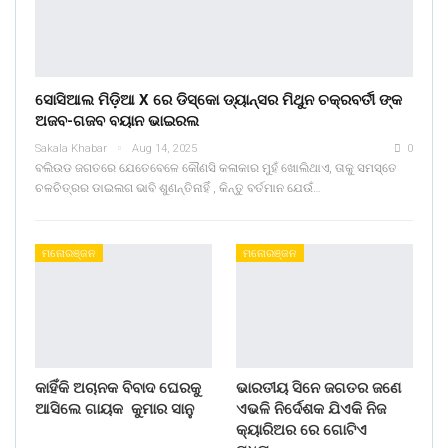
ସୋସିଆଲ ମିଡ଼ିଆ X ରେ ଡିସ୍କୋ ଡ୍ୟାନ୍ସର ମିଥୁନ ଚକ୍ରବର୍ତୀ ଙ୍କ
ଅଜବ-ଗଜବ ବୟାନ ଭାଇରଲ
Sakala Khabar
Aug 14, 2025
0
ବଲିଉଡ ଜଗତରେ ଯେତେବେଳେ କୌଣସି କଳାକାର ମୁହଁ ଖୋଲିଥାଏ, ତାକୁ ସମସ୍ତେ
ଚଳଚିତ୍ରର ଡାଇଲଗ ଭାବି ଶୁଣନ୍ତିନାହିଁ , କିନ୍ତୁ ବର୍ତମାନ ଯେଉଁ…
ମନୋରଞ୍ଜନ
ମନୋରଞ୍ଜନ
କାହିଁକି ଅଚାନକ ବିବାଦ ଘେରକୁ
ଭାରତୀୟ ସିନେ ଜଗତର ଜଣେ
ଆସିଲେ ଗାୟକ କୁମାର ସାନୁ
ଏଭଳି ନିର୍ଦେଶକ ଯିଏକି ନିଜ
କ୍ୟାରିଅର ରେ ଗୋଟିଏ