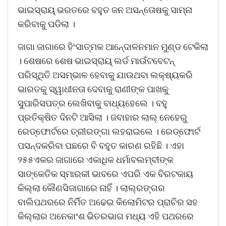
ଭାଇସ୍ରାୟ୍ ଭରତରେ ବହୁତ ଜନ ଅସନ୍ତୋଷକୁ ସାମ୍ନା
କରିବାକୁ ପଡିଲା ।
ଜାଗା ଜାଗାରେ ହିଂସାତ୍ମକ ଆନେ୍ଦାଳନମାନ ମୁଣ୍ଡ ଟେକିଲା
। ଶେଷରେ ଶେଷ ଭାଇସ୍ରାୟ୍ ଲର୍ଡ ମାଉଁଟବେଟନ୍
ପରିସ୍ଥିତି ଅସମ୍ଭାଳ ହେବାକୁ ଯାଉଥବା ଲକ୍ଷ୍ୟକରି
ଭାରତକୁ ସ୍ୱାଧୀନତା ଦେବାକୁ ରାଣୀଙ୍କ ପାଖକୁ
ସୁପାରିସପତ୍ର ଲେଖିବାକୁ ବାଧ୍ୟହେଲେ । ବହୁ
ପ୍ରତିକ୍ଷିତ ଦିନଟି ଆସିଲା । ଜବାହାର ଲାଲ୍ ନେହେରୁ
ରେଡ୍ଫୋର୍ଟରେ ତ୍ରୀରଙ୍ଗା ଲହରାଇଲେ । ରେଡ୍ଫୋର୍ଟ
ପସନ୍ଦକରିବା ପଛରେ ବି ବହୁତ କାରଣ ରହିଛି । ଏହା
୨୫୫ଏକର ଜାଗାରେ ଏକାଧିକ ଧର୍ମାବଲମ୍ବୀଙ୍କ
ସାଙ୍କେତିକ ସ୍ମାରକୀ ଭାବରେ ଏପରି ଏକ ବିରଟକାୟ
କିଲ୍ଲା କୌଣସିଜାଗାରେ ନାହିଁ । ଲାଲ୍ରଙ୍ଗର
ବାଲିପଥରରେ ନିର୍ମିତ ଅଢେଇ କିଲୋମିଟର ପ୍ରାଚିର ସହ
କିଲ୍ଲାର ଅନେକାଂଶ ଭିତରଭାଗ ମଧ୍ୟ ଏହି ପଥରରେ