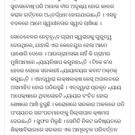
ସୁବାସବୋଷ୍ ପରି ଅନେକ ବୀର ଅଦୃଶ୍ୟ ହୋଇ କାଳର
କରାଳ ଗର୍ତ୍ତରେ ଅନ୍ତର୍ଦ୍ଧାନ ହୋଇଯାଇଛନ୍ତି । ଏସବୁ
ବଦଳରେ ଆମେ ସ୍ୱାଧୀନତାର ସ୍ୱାଦ ଚାଖିଛେ ।
ସେତେବେଳର ନେତୃବୃନ୍ଦ ଗ୍ରାମ ସ୍ୱରାଜକୁ ଗୁରୁତ୍ୱ
ଦେଉଥିଲେ, ଯାହାକି ଏଇ କେତେଯୁଗ ହେଲା ଆମେ
ପାଶୋରି ଦେଲେ । ଆଉଗ୍ରାମସଭା ନାହିଁ କି ଗ୍ରାମର
ମୁଖିଆମାନେ ନ୍ୟାୟନିଶାପ କରୁନାହାନ୍ତି । ଟିକେ କ’ଣ
ହେଲେ ଲୋକେ ସରକାରୀ ନ୍ୟାୟାଳୟର କବାଟ ଠକ୍ଠକ୍
କରୁଛନ୍ତି । ଏହାଦ୍ୱାରା ଲକ୍ଷଲକ୍ଷ କେସ୍ ଅଦାଲତରେ
ଅସମାହିତ ହୋଇ ପଡିରହୁଛି । ଏତ୍ଦ୍ୱାରା ପ୍ରକୃତ ନ୍ୟାୟ
ଅପେକ୍ଷାରେ ଥିବାଲୋକଟି ନ୍ୟାୟର ବଂଚିତ ହୋଇ
ଶେଷରେ ଆଖି ବୁଜୁଛି । କରୋନାରେ ସରକାର ଅକଳରେ ପଡି
ପଂଚାୟତର ସରଂପଚମାନଙ୍କୁ ଜିଲ୍ଲାପାଳ କ୍ଷମତା
ଦେଇଛନ୍ତି । ସୁଫଳ ମିଳୁଛି । ସେମିତି ନିକଟ ଭବିଷ୍ୟତରେ
ଶିକ୍ଷାବିଭାଗରେ ସରକାର ଏକ ଆମୂଳଚୂଳ ପରିବର୍ତ୍ତନ