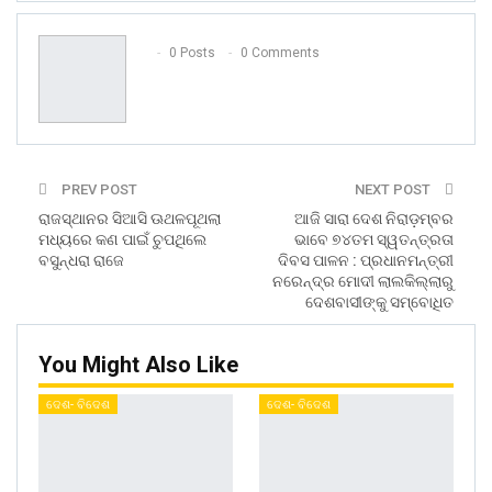
0 Posts
0 Comments
PREV POST
NEXT POST
ରାଜସ୍ଥାନର ସିଆସି ଊଥଳପୂଥଲା
ଆଜି ସାରା ଦେଶ ନିରାଡ଼ମ୍ବର
ମଧ୍ୟରେ କଣ ପାଇଁ ଚୁପଥିଲେ
ଭାବେ ୭୪ତମ ସ୍ୱତନ୍ତ୍ରତା
ବସୁନ୍ଧରା ରାଜେ
ଦିବସ ପାଳନ : ପ୍ରଧାନମନ୍ତ୍ରୀ
ନରେନ୍ଦ୍ର ମୋଦୀ ଲାଲକିଲ୍ଲାରୁ
ଦେଶବାସୀଙ୍କୁ ସମ୍ବୋଧିତ
You Might Also Like
ଦେଶ- ବିଦେଶ
ଦେଶ- ବିଦେଶ