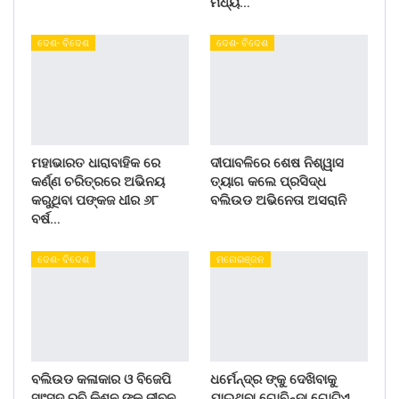
ମଧ୍ୟ…
ଦେଶ- ବିଦେଶ
ଦେଶ- ବିଦେଶ
ମହାଭାରତ ଧାରାବାହିକ ରେ
ଦୀପାବଳିରେ ଶେଷ ନିଶ୍ୱାସ
କର୍ଣ୍ଣ ଚରିତ୍ରରେ ଅଭିନୟ
ତ୍ୟାଗ କଲେ ପ୍ରସିଦ୍ଧ
କରୁଥିବା ପଙ୍କଜ ଧୀର ୬୮
ବଲିଉଡ ଅଭିନେତା ଅସରାନି
ବର୍ଷ…
ଦେଶ- ବିଦେଶ
ମନୋରଞ୍ଜନ
ବଲିଉଡ କଳାକାର ଓ ବିଜେପି
ଧର୍ମେନ୍ଦ୍ର ଙ୍କୁ ଦେଖିବାକୁ
ସାଂସଦ ରବି କିଶନ ଙ୍କୁ ଜୀବନ
ଯାଇଥିବା ଗୋବିନ୍ଦା ଗୋଟିଏ