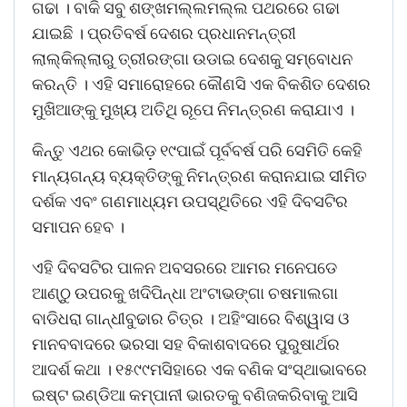
ଗଢା । ବାକି ସବୁ ଶଙ୍ଖମଲ୍ଲମଲ୍ଲ ପଥରରେ ଗଢା
ଯାଇଛି । ପ୍ରତିବର୍ଷ ଦେଶର ପ୍ରଧାନମନ୍ତ୍ରୀ
ଲାଲ୍କିଲ୍ଲାରୁ ତ୍ରୀରଙ୍ଗା ଉଡାଇ ଦେଶକୁ ସମ୍ବୋଧନ
କରନ୍ତି । ଏହି ସମାରୋହରେ କୌଣସି ଏକ ବିକଶିତ ଦେଶର
ମୁଖିଆଙ୍କୁ ମୁଖ୍ୟ ଅତିଥି ରୂପେ ନିମନ୍ତ୍ରଣ କରାଯାଏ ।
କିନ୍ତୁ ଏଥର କୋଭିଡ଼ ୧୯ପାଇଁ ପୂର୍ବବର୍ଷ ପରି ସେମିତି କେହି
ମାନ୍ୟଗନ୍ୟ ବ୍ୟକ୍ତିଙ୍କୁ ନିମନ୍ତ୍ରଣ କରାନଯାଇ ସୀମିତ
ଦର୍ଶକ ଏବଂ ଗଣମାଧ୍ୟମ ଉପସ୍ଥିତିରେ ଏହି ଦିବସଟିର
ସମାପନ ହେବ ।
ଏହି ଦିବସଟିର ପାଳନ ଅବସରରେ ଆମର ମନେପଡେ
ଆଣ୍ଠୁ ଉପରକୁ ଖଦିପିନ୍ଧା ଅଂଟାଭଙ୍ଗା ଚଷମାଲଗା
ବାଡିଧରା ଗାନ୍ଧୀବୁଢାର ଚିତ୍ର । ଅହିଂସାରେ ବିଶ୍ୱାସ ଓ
ମାନବବାଦରେ ଭରସା ସହ ବିକାଶବାଦରେ ପୁରୁଷାର୍ଥର
ଆଦର୍ଶ କଥା । ୧୫୯୯ମସିହାରେ ଏକ ବଣିକ ସଂସ୍ଥାଭାବରେ
ଇଷ୍ଟ ଇଣ୍ଡିଆ କମ୍ପାନୀ ଭାରତକୁ ବଣିଜକରିବାକୁ ଆସି