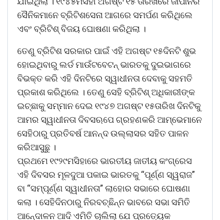
ଯାଇଥିଲା । ୧୯୪୫ମସିହା ଅଗଷ୍ଟ ୧୫ ତାରିଖରେ ଜାପାନର
ସୈନିକମାନେ ବ୍ରିଟିଶସେନା ଆଗରେ ସମର୍ପଣ କରିଥିଲେ
ଏବଂ ବ୍ରିଟିଶ୍ ବିଜୟ ଘୋଷଣା କରିଥିଲା ।
ତେଣୁ ବ୍ରିଟିଶ ସରକାର ପାଇଁ ଏହି ଅଗଷ୍ଟ ୧୫ଦିନଟି ଶୁଭ
ହୋଇଥିବାରୁ ଲର୍ଡ ମାଉଁଟବେଟନ୍ ଭାରତକୁ ଦୁଇଭାଗରେ
ବିଭକ୍ତ କରି ଏହି ଦିନଟିରେ ସ୍ୱାଧୀନତା ଦେବାକୁ ସହମତି
ପ୍ରକାଶ କରିଥିଲେ । ତେଣୁ ସେହି ବ୍ରିଟିଶ୍ ଅଧିକାରୀଙ୍କ
ଇଚ୍ଛାକୁ ସମ୍ମାନ ଦେଇ ୧୯୪୭ ଅଗଷ୍ଟ ୧୫ତାରିଖ ଦିନଟିକୁ
ଆମର ସ୍ୱାଧୀନତା ଦିବସଋପେ ଗ୍ରହଣକରି ଆମ୍ଭେମାନେ
ସେହିଠାରୁ ପ୍ରତିବର୍ଷ ଆନନ୍ଦ ଉଲ୍ଲାସର ସହିତ ପାଳନ
କରିଆସୁଛୁ ।
ପ୍ରଥମେ ୧୯୨୯ମସିହାରେ ଭାରତୀୟ ଜାତୀୟ କଂଗ୍ରେସ
ଏହି ଦିବସର ମୂଳଦୁଆ ପକାଇ ଭାରତକୁ “ପୂର୍ଣ୍ଣ ସ୍ୱରାଜ”
ବା “ସମ୍ପୂର୍ଣ୍ଣ ସ୍ୱାଧୀନତା” ଲାହୋର ସଭାରେ ଘୋଷଣା
କଲା । ସେହିଦିନଠାରୁ ନିରବଚ୍ଛିନ୍ନ ଭାବରେ ସଭା ସମିତି
ଆନେ୍ଦାଳନ ଆଦି ଏମିତି ଚାଲିଲା ଯେ ପ୍ରତ୍ୟେକ