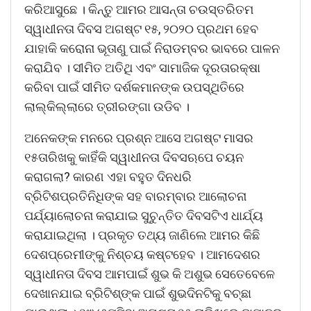
କରିଆସୁଛେ । କିନ୍ତୁ ଆମର ଆସନ୍ତା ଚଉସ୍ତରିତମ
ସ୍ୱାଧୀନତା ଦିବସ ଅଗଷ୍ଟ ୧୫, ୨୦୨୦ ପ୍ରଥମ ହେବ
ଯାହାକି କରୋନା ଭୂତାଣୁ ପାଇଁ ନିରାଡମ୍ବର ଭାବରେ ପାଳନ
କରାଯିବ । ସୀମିତ ଅତିଥି ଏବଂ ସାମାଜିକ ଦୂରତାରକ୍ଷା
କରିବା ପାଇଁ ସୀମିତ ଦର୍ଶକମାନଙ୍କ ଉପସ୍ଥିତିରେ
ଲାଲ୍କିଲ୍ଲାରେ ତ୍ରୀରଙ୍ଗା ଉଡିବ ।
ଅନେକଙ୍କ ମନରେ ପ୍ରଶ୍ନ ଆସେ ଅଗଷ୍ଟ ମାସର
୧୫ତାରିଖକୁ କାହିଁକି ସ୍ୱାଧୀନତା ଦିବସଋପେ ଚୟନ
କରାଗଲା? କାରଣ ଏହା ବହୁତ ଦିନଧରି
ବ୍ରିଟିଶପ୍ରତିନିଧିଙ୍କ ସହ ବାରମ୍ବାର ଆଲୋଚନା
ପର୍ଯ୍ୟାଲୋଚନା କରାଯାଇ ସୁଚୁନ୍ତିତ ଦିବସଟିଏ ଧାର୍ଯ୍ୟ
କରାଯାଇଥିଲା । ପ୍ରକୃତ ତଥ୍ୟ ଜାଣିଲେ ଆମର କିଛି
ଦେଶପ୍ରେମୀଙ୍କୁ ନିଶ୍ଚୟ କଷ୍ଟହେବ । ଆମଦେଶର
ସ୍ୱାଧୀନତା ଦିବସ ଆମପାଇଁ ଶୁଭ କି ଅଶୁଭ ସେତେବେଳେ
ଦେଖାନଯାଇ ବ୍ରିଟିଶ୍ଙ୍କ ପାଇଁ ଶୁଭଦିନଟିକୁ ବଚ୍ଛା