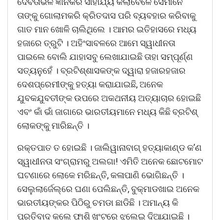
ଦେବତାଭଳି ଜ୍ଞାନକରି ସାହାଯ୍ୟ କଲାବେଳେ ସେମାନେ
ତାଙ୍କୁ ଗୋଲାମକରି କ୍ରିତଦାସ ପରି ବ୍ୟବହାର କରିବାକୁ
ଗାତ ମାନ ଖୋଳି ଚାଲିଥିଲେ । ଆମର ଇତିହାସରେ ମଧ୍ୟ
ହଜାରେ ତ୍ରୁଟି । ଅହିଂସାବଳରେ ଆମେ ସ୍ୱାଧୀନତା
ପାଇଲେ ବୋଲି ଯାହାସବୁ ଲେଖାଯାଇଛି ତାହା ସମ୍ପୂର୍ଣ୍ଣ
ସତ୍ୟନୁହେଁ । ବ୍ରଟିଶ୍ଶାସକଙ୍କ ଦ୍ୱାରା ହଜାରହଜାର
ଦେଶପ୍ରେମୀଙ୍କୁ ହତ୍ୟା କରାାଯାଇଛି, ଅନେକ
ଯୁବକଯୁବତୀଙ୍କ ଉପରେ ଅକଥନୀୟ ଅତ୍ୟାଚାର ହୋଇଛି
ଏବଂ କାଁ ଭାଁ ଜାଗାରେ ଭାରତୀୟମାନେ ମଧ୍ୟ କିଛି ବ୍ରଟିଶ୍
ଲୋକଙ୍କୁ ମାରିଛନ୍ତି ।
ରକ୍ତପାତ ତ ହୋଇଛି । ଜାଲିୱାନାବାଗ୍ ହତ୍ୟାକାଣ୍ଡ କ’ଣ
ସ୍ୱାଧୀନତା ସଂଗ୍ରାମରୁ ଅଲଗା! ଏମିତି ଅନେକ ଛୋଟମୋଟ
ଘଟଣାରେ ଲୋକେ ମରିଛନ୍ତି, କଳାପାଣି ଭୋଗିଛନ୍ତି ।
ସେଲୁଲାର୍ଜେଲ୍ରେ ଘଣା ପେଲିଛନ୍ତି, ବୁକ୍ମାଡଖାଇ ଅନେକ
ଭାରତୀୟଙ୍କର ପିଠିରୁ ଚମଡା ଛାଡିଛି । ଅମାନ୍ୟ କି
ପ୍ରତିବାଦ କଲେ ଫାଶି ଖୁଂଟରେ ଝୁଲେଇ ଦିଆଯାଇଛି ।