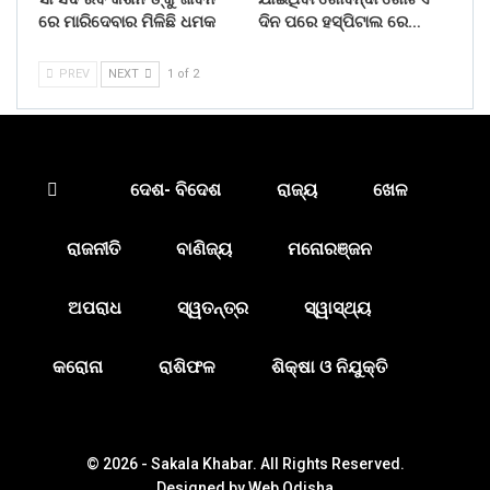
ରେ ମାରିଦେବାର ମିଳିଛି ଧମକ
ଦିନ ପରେ ହସ୍ପିଟାଲ ରେ…
PREV
NEXT
1 of 2
ଦେଶ- ବିଦେଶ
ରାଜ୍ୟ
ଖେଳ
ରାଜନୀତି
ବାଣିଜ୍ୟ
ମନୋରଞ୍ଜନ
ଅପରାଧ
ସ୍ୱତନ୍ତ୍ର
ସ୍ୱାସ୍ଥ୍ୟ
କରୋନା
ରାଶିଫଳ
ଶିକ୍ଷା ଓ ନିଯୁକ୍ତି
© 2026 - Sakala Khabar. All Rights Reserved.
Designed by
Web Odisha