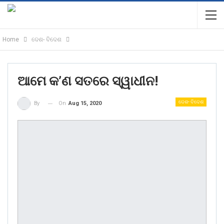
Home
ଦେଶ- ବିଦେଶ
ଆମେ କ’ଣ ସତରେ ସ୍ୱାଧୀନ!
ଦେଶ- ବିଦେଶ
On
Aug 15, 2020
By