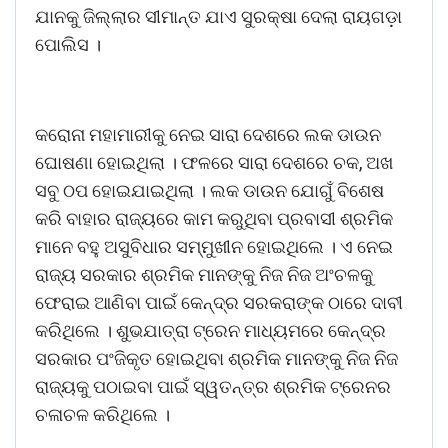
ଯାନକୁ ଜିଲ୍ଲାର ସୀମାନ୍ତ ଯାଏ ସୁରକ୍ଷା ଦେଲା ରାୟଗଡ଼ା
ପୋଲିସ ।
କରୋନା ମହାମାରୀକୁ ନେଇ ସାରା ଦେଶରେ ଲକ ଡାଉନ
ଘୋଷଣା ହୋଇଥିଲା । ଫଳରେ ସାରା ଦେଶରେ ଚକ, ଅଖ
ସବୁ ଠପ ହୋଇଯାଇଥିଲା । ଲକ ଡାଉନ ଯୋଗୁଁ ବିଶେଷ
କରି ବାହାର ରାଜ୍ୟରେ କାମ କରୁଥିବା ପ୍ରବାସୀ ଶ୍ରମିକ
ମାନେ ବହୁ ଅସୁବିଧାର ସମ୍ମୁଖୀନ ହୋଇଥିଲେ । ଏ ନେଇ
ରାଜ୍ୟ ସରକାର ଶ୍ରମିକ ମାନଙ୍କୁ ନିଜ ନିଜ ଅଂଚଳକୁ
ଫେରାଇ ଆଣିବା ପାଇଁ କେନ୍ଦ୍ର ସରକରାଙ୍କ ଠାରେ ଦାବୀ
କରିଥିଲେ । ଶୁଭଯାତ୍ରା ଟ୍ରେନ ମାଧ୍ୟମରେ କେନ୍ଦ୍ର
ସରକାର ପଂଜିକୃତ ହୋଇଥିବା ଶ୍ରମିକ ମାନଙ୍କୁ ନିଜ ନିଜ
ରାଜ୍ୟକୁ ପଠାଇବା ପାଇଁ ସ୍ୱତନ୍ତ୍ର ଶ୍ରମିକ ଟ୍ରେନର
ଚଳାଚଳ କରିଥିଲେ ।