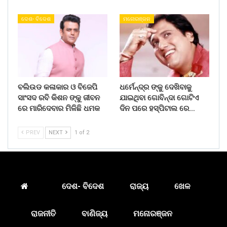
ଦେଶ- ବିଦେଶ
ମନୋରଞ୍ଜନ
ବଲିଉଡ କଳାକାର ଓ ବିଜେପି
ଧର୍ମେନ୍ଦ୍ର ଙ୍କୁ ଦେଖିବାକୁ
ସାଂସଦ ରବି କିଶନ ଙ୍କୁ ଜୀବନ
ଯାଇଥିବା ଗୋବିନ୍ଦା ଗୋଟିଏ
ରେ ମାରିଦେବାର ମିଳିଛି ଧମକ
ଦିନ ପରେ ହସ୍ପିଟାଲ ରେ…
PREV
NEXT
1 of 2
ଦେଶ- ବିଦେଶ
ରାଜ୍ୟ
ଖେଳ
ରାଜନୀତି
ବାଣିଜ୍ୟ
ମନୋରଞ୍ଜନ