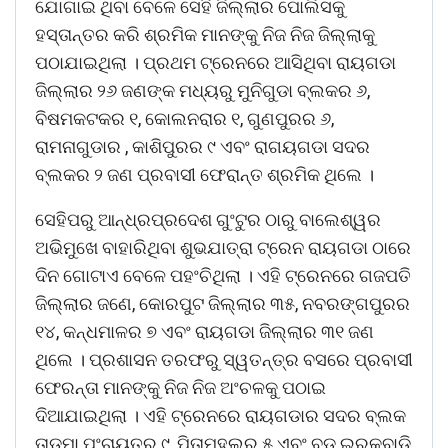
ଯୋଗାଇ ଥିବା ବେଳେ ସେହି ଜିଲ୍ଲାର ପୋଲିସକୁ
ହସ୍ତାନ୍ତର କରି ଶ୍ରମିକ ମାନଙ୍କୁ ନିଜ ନିଜ ଜିଲ୍ଲାକୁ
ପଠାଯାଇଥିଲା । ପ୍ରଥମ ଟ୍ରେନରେ ଆସିଥିବା ରାୟଗଡା
ଜିଲ୍ଲାର ୨୬ ଜଣଙ୍କ ମଧ୍ୟରୁ ମୁନିଗୁଡା ବ୍ଲକର ୬,
ବିଷମକଟକର ୧, କୋଲନରାର ୧, ଗୁଣପୁରର ୬,
ରାମନାଗୁଡାର , କାଶିପୁରର ୯ ଏବଂ ରାଗୟଗଡା ସଦର
ବ୍ଲକର ୨ ଜଣ ପ୍ରବାସୀ ଫେରାନ୍ତ ଶ୍ରମିକ ଥିଲେ ।
ସେହିପରୁ ଆନ୍ଧ୍ରପ୍ରଦେଶ ଗୁଂଟୁର ଠାରୁ ବାଲେଶ୍ୱର
ଅଭିମୁଖେ ବାହାରିଥିବା ଶୁଭଯାତ୍ରା ଟ୍ରେନ ରାୟଗଡା ଠାରେ
ଦିନ ଗୋଟାଏ ବେଳେ ପହଂଚିଥିଲା । ଏହି ଟ୍ରେନରେ ଗଜପତି
ଜିଲ୍ଲାର ଜଣେ, କୋରପୁଟ ଜିଲ୍ଲାର ୩୫, ନବରଙ୍ଗପୁରର
୧୪, କନ୍ଧମାଳର ୭ ଏବଂ ରାୟଗଡା ଜିଲ୍ଲାର ୩୧ ଜଣ
ଥିଲେ । ପ୍ରଶାସନ ତରଫରୁ ସ୍ୱତନ୍ତ୍ର ବସରେ ପ୍ରବାସୀ
ଫେରନ୍ତା ମାନଙ୍କୁ ନିଜ ନିଜ ଅଂଚଳକୁ ପଠାଇ
ଦିଆଯାଇଥିଲା । ଏହି ଟ୍ରେନରେ ରାୟଗଡାର ସଦର ବ୍ଲକ
ତାଡମା ପଂଚାୟତର ୯, ପିତାମହଲର ୫ ଏବଂ ବଡ ଇରକୁବାଡି