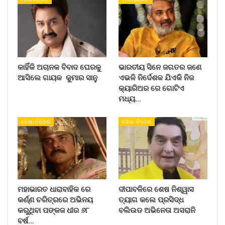
କାହିଁକି ଅଚାନକ ବିବାଦ ଘେରକୁ
ଭାରତୀୟ ସିନେ ଜଗତର ଜଣେ
ଆସିଲେ ଗାୟକ କୁମାର ସାନୁ
ଏଭଳି ନିର୍ଦେଶକ ଯିଏକି ନିଜ
କ୍ୟାରିଅର ରେ ଗୋଟିଏ
ମଧ୍ୟ…
ଦେଶ- ବିଦେଶ
ଦେଶ- ବିଦେଶ
ମହାଭାରତ ଧାରାବାହିକ ରେ
ଦୀପାବଳିରେ ଶେଷ ନିଶ୍ୱାସ
କର୍ଣ୍ଣ ଚରିତ୍ରରେ ଅଭିନୟ
ତ୍ୟାଗ କଲେ ପ୍ରସିଦ୍ଧ
କରୁଥିବା ପଙ୍କଜ ଧୀର ୬୮
ବଲିଉଡ ଅଭିନେତା ଅସରାନି
ବର୍ଷ…