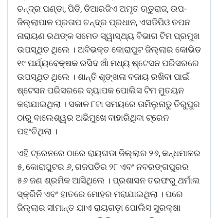
ଚନ୍ଦ୍ର ପଣ୍ଡା, ପିଡି, ଡିଆରଜିଏ ଅମୃତ ଋତୁରାଜ, ଉପ-
ଜିଲ୍ଲାପାଳ ପ୍ରତାପ ଚନ୍ଦ୍ର ପ୍ରଧାନ, ଏସଡିପିଓ ତପନ
ନାରାୟଣ ରଥଙ୍କ ସମେତ ସ୍ୱାସ୍ଥ୍ୟ ବିଭାଗ ଟିମ ପ୍ରମୁଖ
ଉପସ୍ଥିତ ଥିଲେ । ଅବିଭକ୍ତ କୋରାପୁଟ ଜିଲ୍ଲାର କୋଭିଡ
୧୯ ପର୍ଯ୍ୟବେକ୍ଷକ ରସିଦ ଖାଁ ମଧ୍ୟ ଷ୍ଟେସନ ପରିସରରେ
ଉପସ୍ଥିତ ଥିଲେ । ଶାନ୍ତି ଶୃଙ୍ଖଳା ବଜାୟ ରଖିବା ପାଇଁ
ଷ୍ଟେସନ ପରିସରରେ ବ୍ୟାପକ ପୋଲିସ ଟିମ ମୁତୟନ
କରାଯାଇଥିଲା । ସକାଳ ୮ଟା ସମୟରେ ତାମିଲୁନାଡୁ ତିରୁପୁର
ଠାରୁ ବାଲେଶ୍ୱର ଅଭିମୁଖେ ବାହାରିଥିବା ଟ୍ରେନ
ପହଂଚିଥିଲା ।
ଏହି ଟ୍ରେନରେ ଠାରେ ରାୟଗଡା ଜିଲ୍ଲାର ୨୬, କନ୍ଧମାଳର
୫, କୋରାପୁଟର ୬, ଗଜପତିର ୨୮ ଏବଂ ନବରଙ୍ଗପୁରର
୫୬ ଜଣ ଶ୍ରମିକ ଆସିଥିଲେ । ପ୍ରଶାସନ ତରଫରୁ ଥର୍ମାଲ
ସ୍କ୍ରିନି ଏବଂ ହାତରେ ମୋହର ମରାଯାଇଥିଲା । ପରେ
ଜିଲ୍ଲାର ସୀମାନ୍ତ ଯାଏ ରାୟଗଡ଼ା ପୋଲିସ ସୁରକ୍ଷା