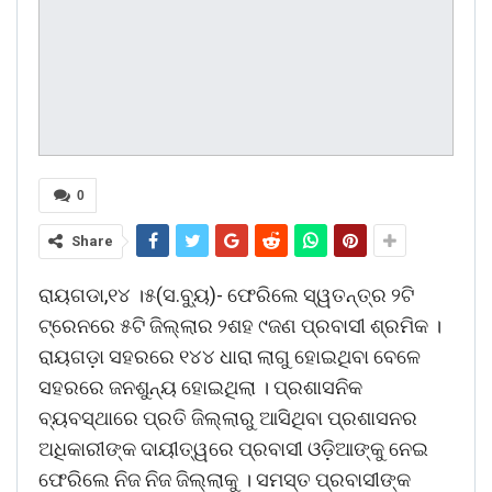
0
Share
ରାୟଗଡା,୧୪ ।୫(ସ.ବୁ୍ୟ)- ଫେରିଲେ ସ୍ୱତନ୍ତ୍ର ୨ଟି
ଟ୍ରେନରେ ୫ଟି ଜିଲ୍ଲାର ୨ଶହ ୯ଜଣ ପ୍ରବାସୀ ଶ୍ରମିକ ।
ରାୟଗଡ଼ା ସହରରେ ୧୪୪ ଧାରା ଲାଗୁ ହୋଇଥିବା ବେଳେ
ସହରରେ ଜନଶୁନ୍ୟ ହୋଇଥିଲା । ପ୍ରଶାସନିକ
ବ୍ୟବସ୍ଥାରେ ପ୍ରତି ଜିଲ୍ଲାରୁ ଆସିଥିବା ପ୍ରଶାସନର
ଅଧିକାରୀଙ୍କ ଦାୟୀତ୍ୱରେ ପ୍ରବାସୀ ଓଡ଼ିଆଙ୍କୁ ନେଇ
ଫେରିଲେ ନିଜ ନିଜ ଜିଲ୍ଲାକୁ । ସମସ୍ତ ପ୍ରବାସୀଙ୍କ