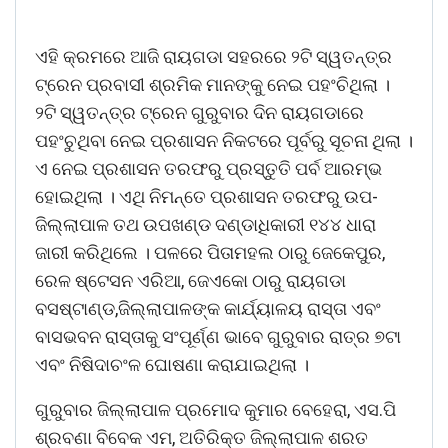
ଏହି କ୍ରମରେ ଆଜି ରାୟଗଡା ସହରରେ ୨ଟି ସ୍ୱତନ୍ତ୍ର
ଟ୍ରେନ ପ୍ରବାସୀ ଶ୍ରମିକ ମାନଙ୍କୁ ନେଇ ପହଂଚିଥିଲା ।
୨ଟି ସ୍ୱତନ୍ତ୍ର ଟ୍ରେନ ଗୁରୁବାର ଦିନ ରାୟଗଡାରେ
ପହଂଚୁଥିବା ନେଇ ପ୍ରଶାସନ ନିକଟରେ ପୂର୍ବରୁ ସୂଚନା ଥିଲା ।
ଏ ନେଇ ପ୍ରଶାସନ ତରଫରୁ ପ୍ରସ୍ତୁତି ପର୍ବ ଆରମ୍ଭ
ହୋଇଥିଲା । ଏଥି ନିମନ୍ତେ ପ୍ରଶାସନ ତରଫରୁ ଉପ-
ଜିଲ୍ଲାପାଳ ତଥ ଉପଖଣ୍ଡ ଦଣ୍ଡାଧିକାରୀ ୧୪୪ ଧାରା
ଜାରୀ କରିଥିଲେ । ପଳରେ ପିତାମହଲ ଠାରୁ ଜେକେପୁର,
ରେଳ ଷ୍ଟେସନ ଏରିଆ, ଜେଏକୋ ଠାରୁ ରାୟଗଡା
ବସଷ୍ଟାଣ୍ଡ,ଜିଲ୍ଲାପାଳଙ୍କ କାର୍ଯ୍ୟାଳୟ ରାସ୍ତା ଏବଂ
ବାସଭବନ ରାସ୍ତାକୁ ସଂପୂର୍ଣ୍ଣ ଭାବେ ଗୁରୁବାର ରାତ୍ର ୭ଟା
ଏବଂ ନିଷିଦାଚଂଳ ଘୋଷଣା କରାଯାଇଥିଲା ।
ଗୁରୁବାର ଜିଲ୍ଲାପାଳ ପ୍ରମୋଦ କୁମାର ବେହେରା, ଏସ.ପି
ଶ୍ରବଣା ବିବେକ ଏମ, ଅତିରିକ୍ତ ଜିଲ୍ଲାପାଳ ଶରତ