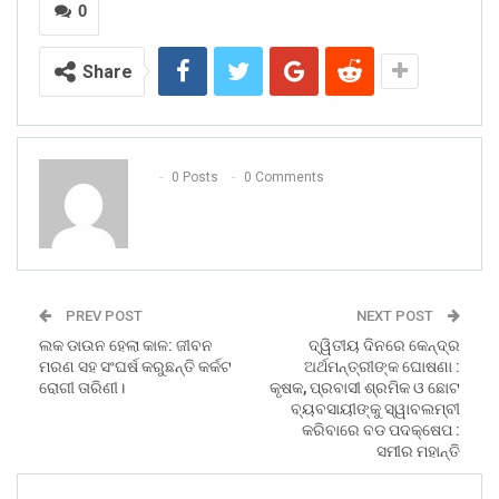
0
Share
0 Posts
0 Comments
PREV POST
NEXT POST
ଲକ ଡାଉନ ହେଲା କାଳ: ଜୀବନ
ଦ୍ୱିତୀୟ ଦିନରେ କେନ୍ଦ୍ର
ମରଣ ସହ ସଂଘର୍ଷ କରୁଛନ୍ତି କର୍କଟ
ଅର୍ଥମନ୍ତ୍ରୀଙ୍କ ଘୋଷଣା :
ରୋଗୀ ତାରିଣୀ।
କୃଷକ, ପ୍ରବାସୀ ଶ୍ରମିକ ଓ ଛୋଟ
ବ୍ୟବସାୟୀଙ୍କୁ ସ୍ୱାବଲମ୍ବୀ
କରିବାରେ ବଡ ପଦକ୍ଷେପ :
ସମୀର ମହାନ୍ତି