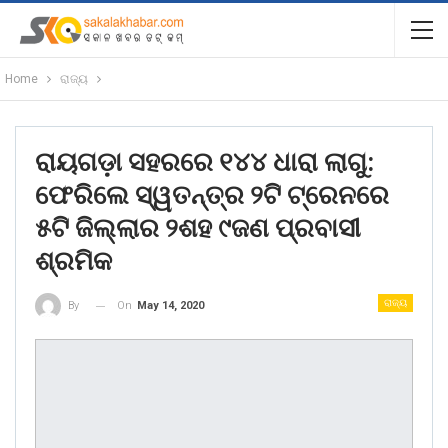
Home
ରାଜ୍ୟ
ରାୟଗଡ଼ା ସହରରେ ୧୪୪ ଧାରା ଲାଗୁ:
ଫେରିଲେ ସ୍ୱତନ୍ତ୍ର ୨ଟି ଟ୍ରେନରେ
୫ଟି ଜିଲ୍ଲାର ୨ଶହ ୯ଜଣ ପ୍ରବାସୀ
ଶ୍ରମିକ
ରାଜ୍ୟ
On
May 14, 2020
By