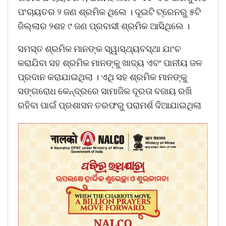
ପଂଚାୟତର ୨ ଜଣ ଶ୍ରମିକ ଥିଲେ । ଦୂଇଟି ଟ୍ରେନରୁ ୫ଟି
ଜିଲ୍ଲାର ୨ଶହ ୯ ଜଣ ପ୍ରବାସୀ ଶ୍ରମିକ ଆସିଥିଲେ ।
ସମସ୍ତ ଶ୍ରମିକ ମାନଙ୍କ ସ୍ୱାସ୍ଥ୍ୟବସ୍ଥା ଯାଂଚ
କରାଯିବା ସହ ଶ୍ରମିକ ମାନଙ୍କୁ ଖାଦ୍ୟ ଏବଂ ପାନୀୟ ଜଳ
ପ୍ରଦାନ କରାଯାଇଥିଲା । ଏଥି ସହ ଶ୍ରମିକ ମାନଙ୍କୁ
ସଙ୍ଗରୋଧ କେନ୍ଦ୍ରରେ ସାମାଜିକ ଦୂରତା ବଜାୟ ରଖି
ରହିବା ପାଇଁ ପ୍ରଶାସନ ତରଫରୁ ପରାମର୍ଶ ଦିଆଯାଇଥିଲା