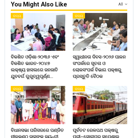
You Might Also Like
All
ରାଜ୍ୟ
ରାଜ୍ୟ
ବିକଶିତ ଓଡ଼ିଶା-୨୦୩୬ ଏବଂ
ସ୍ୱାଧୀନତା ଦିବସ-୨୦୨୬ ପାଳନ
ବିକଶିତ ଭାରତ-୨୦୪୭
ସଂପର୍କରେ ସୂଚନା ଓ
ଲକ୍ଷ୍ୟ ହାସଲରେ ଜନଜାତି
ଲୋକସଂପର୍କ ବିଭାଗ ପକ୍ଷରୁ
ଯୁବବର୍ଗ ଗୁରୁତ୍ୱପୂର୍ଣ୍ଣ…
ପ୍ରସ୍ତୁତି ବୈଠକ
ରାଜ୍ୟ
ରାଜ୍ୟ
ବିଧାନସଭା ପରିସରରେ ପଣ୍ଡିତ
ପୂର୍ବତଟ ରେଳପଥ ପକ୍ଷରୁ
ନୀଳକଣ୍ଠ ଦାସଙ୍କ ଜୟନ୍ତୀ
ପୁରୀ–ସୋଲାପୁର ସ୍ପେଶାଲ୍