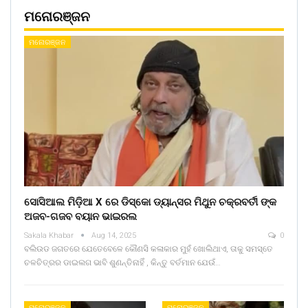
ମନୋରଞ୍ଜନ
ମନୋରଞ୍ଜନ
ସୋସିଆଲ ମିଡ଼ିଆ X ରେ ଡିସ୍କୋ ଡ୍ୟାନ୍ସର ମିଥୁନ ଚକ୍ରବର୍ତୀ ଙ୍କ
ଅଜବ-ଗଜବ ବୟାନ ଭାଇରଲ
Sakala Khabar
Aug 14, 2025
0
ବଲିଉଡ ଜଗତରେ ଯେତେବେଳେ କୌଣସି କଳାକାର ମୁହଁ ଖୋଲିଥାଏ, ତାକୁ ସମସ୍ତେ
ଚଳଚିତ୍ରର ଡାଇଲଗ ଭାବି ଶୁଣନ୍ତିନାହିଁ , କିନ୍ତୁ ବର୍ତମାନ ଯେଉଁ…
ମନୋରଞ୍ଜନ
ମନୋରଞ୍ଜନ