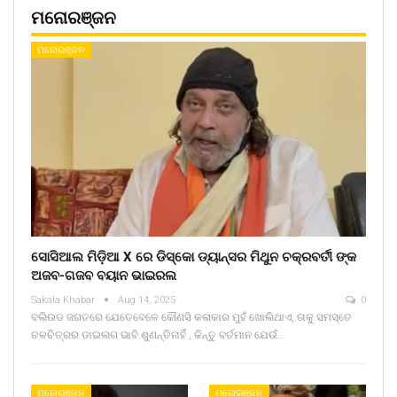
ମନୋରଞ୍ଜନ
ମନୋରଞ୍ଜନ
ସୋସିଆଲ ମିଡ଼ିଆ X ରେ ଡିସ୍କୋ ଡ୍ୟାନ୍ସର ମିଥୁନ ଚକ୍ରବର୍ତୀ ଙ୍କ
ଅଜବ-ଗଜବ ବୟାନ ଭାଇରଲ
Sakala Khabar
Aug 14, 2025
0
ବଲିଉଡ ଜଗତରେ ଯେତେବେଳେ କୌଣସି କଳାକାର ମୁହଁ ଖୋଲିଥାଏ, ତାକୁ ସମସ୍ତେ
ଚଳଚିତ୍ରର ଡାଇଲଗ ଭାବି ଶୁଣନ୍ତିନାହିଁ , କିନ୍ତୁ ବର୍ତମାନ ଯେଉଁ…
ମନୋରଞ୍ଜନ
ମନୋରଞ୍ଜନ