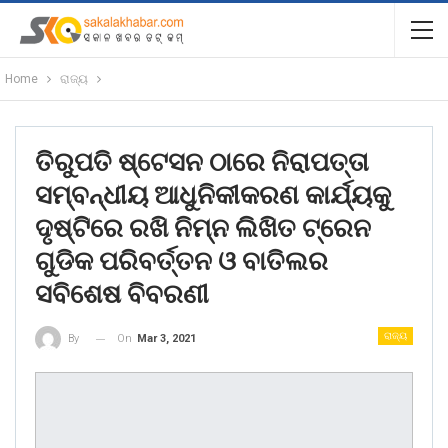
Home
ରାଜ୍ୟ
ତିରୁପତି ଷ୍ଟେସନ ଠାରେ ନିରାପତ୍ତା
ସମ୍ବନ୍ଧୀୟ ଆଧୁନିକୀକରଣ କାର୍ଯ୍ୟକୁ
ଦୃଷ୍ଟିରେ ରଖି ନିମ୍ନ ଲିଖିତ ଟ୍ରେନ
ଗୁଡିକ ପରିବର୍ତ୍ତନ ଓ ବାତିଲର
ସବିଶେଷ ବିବରଣୀ
ରାଜ୍ୟ
On
Mar 3, 2021
By