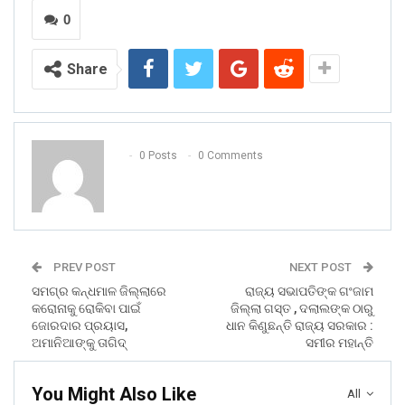
0
Share
0 Posts
0 Comments
PREV POST
NEXT POST
ସମଗ୍ର କନ୍ଧମାଳ ଜିଲ୍ଲାରେ
ରାଜ୍ୟ ସଭାପତିଙ୍କ ଗଂଜାମ
କରୋନାକୁ ରୋକିବା ପାଇଁ
ଜିଲ୍ଲା ଗସ୍ତ , ଦଲାଲଙ୍କ ଠାରୁ
ଜୋରଦାର ପ୍ରୟାସ,
ଧାନ କିଣୁଛନ୍ତି ରାଜ୍ୟ ସରକାର :
ଅମାନିଆଙ୍କୁ ତାଗିଦ୍
ସମୀର ମହାନ୍ତି
You Might Also Like
All