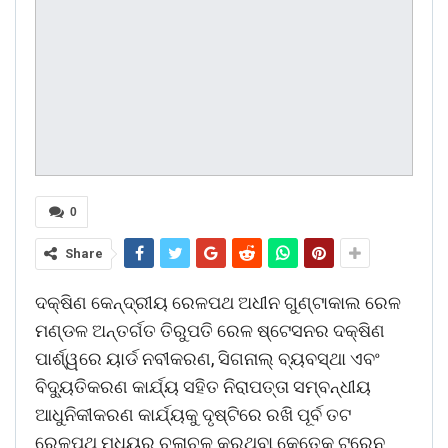
0
Share
ଦକ୍ଷିଣ କେନ୍ଦ୍ରୀୟ ରେଳପଥ ଅଧୀନ ଗୁଣ୍ଟାକାଲ ରେଳ
ମଣ୍ଡଳ ଅନ୍ତର୍ଗତ ତିରୁପତି ରେଳ ଷ୍ଟେସନର ଦକ୍ଷିଣ
ପାର୍ଶ୍ୱରେ ୟାର୍ଡ ନବୀକରଣ, ସିଗନାଲ୍ ବ୍ୟବସ୍ଥା ଏବଂ
ବିଦ୍ୟୁତିକରଣ କାର୍ଯ୍ୟ ସହିତ ନିରାପତ୍ତା ସମ୍ବନ୍ଧୀୟ
ଆଧୁନିକୀକରଣ କାର୍ଯ୍ୟକୁ ଦୃଷ୍ଟିରେ ରଖି ପୂର୍ବ ତଟ
ରେଳପଥ ମଧ୍ୟରୁ ଚଳାଚଳ କରୁଥିବା କେତେକ ଟ୍ରେନ