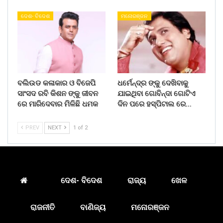
ଦେଶ- ବିଦେଶ
ମନୋରଞ୍ଜନ
ବଲିଉଡ କଳାକାର ଓ ବିଜେପି
ଧର୍ମେନ୍ଦ୍ର ଙ୍କୁ ଦେଖିବାକୁ
ସାଂସଦ ରବି କିଶନ ଙ୍କୁ ଜୀବନ
ଯାଇଥିବା ଗୋବିନ୍ଦା ଗୋଟିଏ
ରେ ମାରିଦେବାର ମିଳିଛି ଧମକ
ଦିନ ପରେ ହସ୍ପିଟାଲ ରେ…
PREV
NEXT
1 of 2
ଦେଶ- ବିଦେଶ
ରାଜ୍ୟ
ଖେଳ
ରାଜନୀତି
ବାଣିଜ୍ୟ
ମନୋରଞ୍ଜନ