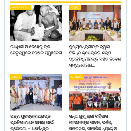
ଦେଶ- ବିଦେଶ
ରାଜ୍ୟ
ଗାନ୍ଧିଜୀ ଓ ନେହେରୁ ଙ୍କ
ମୁଖ୍ୟମନ୍ତ୍ରୀଙ୍କ ଦ୍ୱାରା
ନେତୃତ୍ୱରେ ଦେଶର ସ୍ୱାଧୀନତା
ବିଭିନ୍ନ କ୍ଷେତ୍ରର ଶିଳ୍ପ
ପ୍ରତିନିଧିମାନଙ୍କ ସହିତ ନିବେଶ
ସମ୍ପ୍ରସାରଣ…
ରାଜ୍ୟ
ରାଜନୀତି
ପଦ୍ମ ପୁରସ୍କାରପ୍ରାପ୍ତ
ସନ୍ଥ ଗୁରୁ ଶ୍ରୀ ରବିଦାସ
ପ୍ରତିଭାମାନେ ସମାଜ ପାଇଁ
ମହାରାଜଙ୍କ ଜୀବନ, ଦର୍ଶନ,
ପ୍ରେରଣା – ଧର୍ମେନ୍ଦ୍ର
ସମରସତା, ସାମାଜିକ ନ୍ୟାୟ ଓ