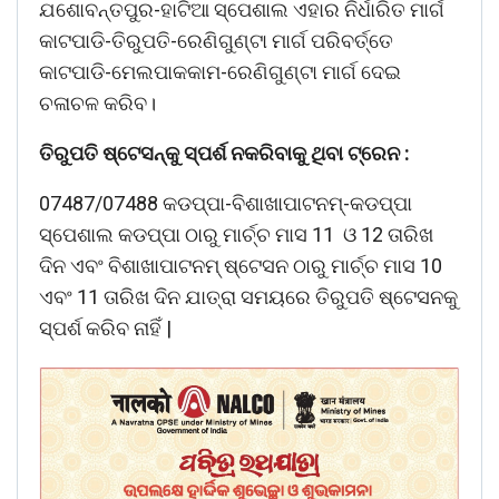
ଯଶୋବନ୍ତପୁର-ହାଟିଆ ସ୍ପେଶାଲ ଏହାର ନିର୍ଧାରିତ ମାର୍ଗ
କାଟପାଡି-ତିରୁପତି-ରେଣିଗୁଣ୍ଟା ମାର୍ଗ ପରିବର୍ତ୍ତେ
କାଟପାଡି-ମେଲପାକକାମ-ରେଣିଗୁଣ୍ଟା ମାର୍ଗ ଦେଇ
ଚଳାଚଳ କରିବ।
ତିରୁପତି ଷ୍ଟେସନ୍କୁ ସ୍ପର୍ଶ ନକରିବାକୁ ଥିବା ଟ୍ରେନ :
07487/07488 କଡପ୍ପା-ବିଶାଖାପାଟନମ୍-କଡପ୍ପା
ସ୍ପେଶାଲ କଡପ୍ପା ଠାରୁ ମାର୍ଚ୍ଚ ମାସ 11 ଓ 12 ତାରିଖ
ଦିନ ଏବଂ ବିଶାଖାପାଟନମ୍ ଷ୍ଟେସନ ଠାରୁ ମାର୍ଚ୍ଚ ମାସ 10
ଏବଂ 11 ତାରିଖ ଦିନ ଯାତ୍ରା ସମୟରେ ତିରୁପତି ଷ୍ଟେସନକୁ
ସ୍ପର୍ଶ କରିବ ନାହିଁ |