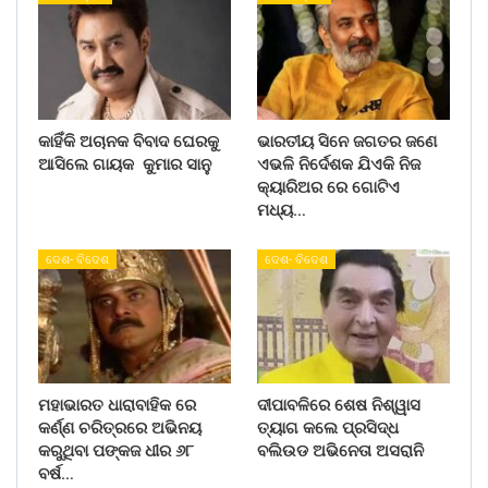
କାହିଁକି ଅଚାନକ ବିବାଦ ଘେରକୁ
ଭାରତୀୟ ସିନେ ଜଗତର ଜଣେ
ଆସିଲେ ଗାୟକ କୁମାର ସାନୁ
ଏଭଳି ନିର୍ଦେଶକ ଯିଏକି ନିଜ
କ୍ୟାରିଅର ରେ ଗୋଟିଏ
ମଧ୍ୟ…
ଦେଶ- ବିଦେଶ
ଦେଶ- ବିଦେଶ
ମହାଭାରତ ଧାରାବାହିକ ରେ
ଦୀପାବଳିରେ ଶେଷ ନିଶ୍ୱାସ
କର୍ଣ୍ଣ ଚରିତ୍ରରେ ଅଭିନୟ
ତ୍ୟାଗ କଲେ ପ୍ରସିଦ୍ଧ
କରୁଥିବା ପଙ୍କଜ ଧୀର ୬୮
ବଲିଉଡ ଅଭିନେତା ଅସରାନି
ବର୍ଷ…