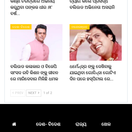
କର୍ଣ୍ଣ ଚରିତ୍ରରେ ଅଭିନୟ
ତ୍ୟାଗ କଲେ ପ୍ରସିଦ୍ଧ
କରୁଥିବା ପଙ୍କଜ ଧୀର ୬୮
ବଲିଉଡ ଅଭିନେତା ଅସରାନି
ବର୍ଷ…
ଦେଶ- ବିଦେଶ
ମନୋରଞ୍ଜନ
ବଲିଉଡ କଳାକାର ଓ ବିଜେପି
ଧର୍ମେନ୍ଦ୍ର ଙ୍କୁ ଦେଖିବାକୁ
ସାଂସଦ ରବି କିଶନ ଙ୍କୁ ଜୀବନ
ଯାଇଥିବା ଗୋବିନ୍ଦା ଗୋଟିଏ
ରେ ମାରିଦେବାର ମିଳିଛି ଧମକ
ଦିନ ପରେ ହସ୍ପିଟାଲ ରେ…
PREV
NEXT
1 of 2
ଦେଶ- ବିଦେଶ
ରାଜ୍ୟ
ଖେଳ