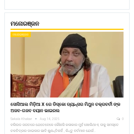
ମନୋରଞ୍ଜନ
ମନୋରଞ୍ଜନ
ସୋସିଆଲ ମିଡ଼ିଆ X ରେ ଡିସ୍କୋ ଡ୍ୟାନ୍ସର ମିଥୁନ ଚକ୍ରବର୍ତୀ ଙ୍କ
ଅଜବ-ଗଜବ ବୟାନ ଭାଇରଲ
Sakala Khabar
Aug 14, 2025
0
ବଲିଉଡ ଜଗତରେ ଯେତେବେଳେ କୌଣସି କଳାକାର ମୁହଁ ଖୋଲିଥାଏ, ତାକୁ ସମସ୍ତେ
ଚଳଚିତ୍ରର ଡାଇଲଗ ଭାବି ଶୁଣନ୍ତିନାହିଁ , କିନ୍ତୁ ବର୍ତମାନ ଯେଉଁ…