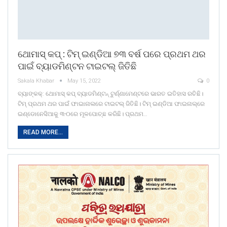
ଥୋମାସ୍‌ କପ୍‌ : ଟିମ୍‌ ଇଣ୍ଡିଆ ୭୩ ବର୍ଷ ପରେ ପ୍ରଥମ ଥର
ପାଇଁ ବ୍ୟାଡମିଣ୍ଟନ ଟାଇଟଲ୍‌ ଜିତିଛି
Sakala Khabar
May 15, 2022
0
ବ୍ୟାଙ୍କକ୍‌: ଥୋମାସ୍‌ କପ୍‌ ବ୍ୟାଡମିଣ୍ଟନ୍‌ ଟୁର୍ଣ୍ଣାମେଣ୍ଟରେ ଭାରତ ଇତିହାସ ରଚିଛି।
ଟିମ୍‌ ପ୍ରଥମ ଥର ପାଇଁ ଫାଇାନାଲରେ ଟାଇଟଲ୍‌ ଜିତିଛି। ଟିମ୍‌ ଇଣ୍ଡିଆ ଫାଇନାଲ୍‌ରେ
ଇଣ୍ଡୋନେସିଆକୁ ୩-୦ରେ ମୂଳପୋଚ୍ଛ କରିଛି। ପ୍ରଥମ…
READ MORE...