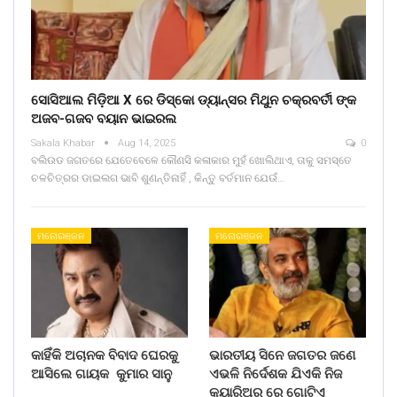
ସୋସିଆଲ ମିଡ଼ିଆ X ରେ ଡିସ୍କୋ ଡ୍ୟାନ୍ସର ମିଥୁନ ଚକ୍ରବର୍ତୀ ଙ୍କ
ଅଜବ-ଗଜବ ବୟାନ ଭାଇରଲ
Sakala Khabar
Aug 14, 2025
0
ବଲିଉଡ ଜଗତରେ ଯେତେବେଳେ କୌଣସି କଳାକାର ମୁହଁ ଖୋଲିଥାଏ, ତାକୁ ସମସ୍ତେ
ଚଳଚିତ୍ରର ଡାଇଲଗ ଭାବି ଶୁଣନ୍ତିନାହିଁ , କିନ୍ତୁ ବର୍ତମାନ ଯେଉଁ…
ମନୋରଞ୍ଜନ
ମନୋରଞ୍ଜନ
କାହିଁକି ଅଚାନକ ବିବାଦ ଘେରକୁ
ଭାରତୀୟ ସିନେ ଜଗତର ଜଣେ
ଆସିଲେ ଗାୟକ କୁମାର ସାନୁ
ଏଭଳି ନିର୍ଦେଶକ ଯିଏକି ନିଜ
କ୍ୟାରିଅର ରେ ଗୋଟିଏ