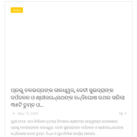
ରାଜ୍ୟ
ପ୍ରଭୁ ବଳଭଦ୍ରଙ୍କ ତାଳଧ୍ୱଜ, ଦେବୀ ସୁଭଦ୍ରାଙ୍କ
ଦର୍ପଦଳନ ଓ ଶ୍ରୀଜଗନ୍ନାଥଙ୍କ ନନ୍ଦିଘୋଷ ରଥର ସରିଲା
୩୫ଟି ତୁମ୍ବ ଓ…
May 10, 2020
0
ପୁରୀ,୧୦ା୫ :ରଥ ନିର୍ମାଣର ତୃତୀୟ ଦିବସରେ ଶ୍ରୀନଅର ସମ୍ମୁଖସ୍ଥ ରଥଖଳାରେ
ପ୍ରଭୁ ବଳଭଦ୍ରଙ୍କ ତାଳଧ୍ୱଜ, ଦେବୀ ସୁଭଦ୍ରାଙ୍କ ଦର୍ପଦଳନ ଓ ଶ୍ରୀଜଗନ୍ନାଥଙ୍କ
ନନ୍ଦିଘୋଷ ରଥର ତୁମ୍ବ, ବିନ୍ଧ ଓ ଗୁଜ ନିର୍ମାଣ କାର୍ଯ୍ୟ ଆଗେଇ…