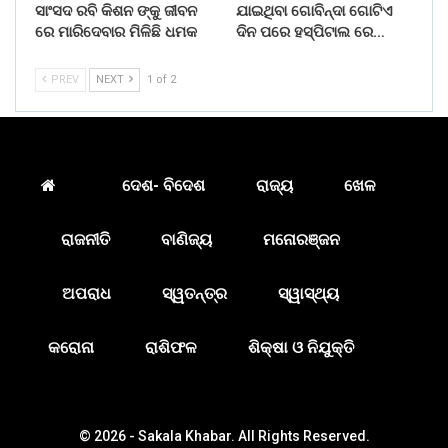
ସାଂସଦ ରବି କିଶନ ଙ୍କୁ ଜୀବନ
ଯାଇଥିବା ଗୋବିନ୍ଦା ଗୋଟିଏ
ରେ ମାରିଦେବାର ମିଳିଛି ଧମକ
ଦିନ ପରେ ହସ୍ପିଟାଲ ରେ…
PREV
NEXT
1 of 2
ଦେଶ- ବିଦେଶ
ରାଜ୍ୟ
ଖେଳ
ରାଜନୀତି
ବାଣିଜ୍ୟ
ମନୋରଞ୍ଜନ
ଅପରାଧ
ସ୍ୱତନ୍ତ୍ର
ସ୍ୱାସ୍ଥ୍ୟ
କରୋନା
ରାଶିଫଳ
ଶିକ୍ଷା ଓ ନିଯୁକ୍ତି
© 2026 - Sakala Khabar. All Rights Reserved.