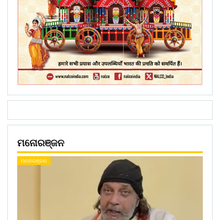
ମନୋରଞ୍ଜନ
ମନୋରଞ୍ଜନ