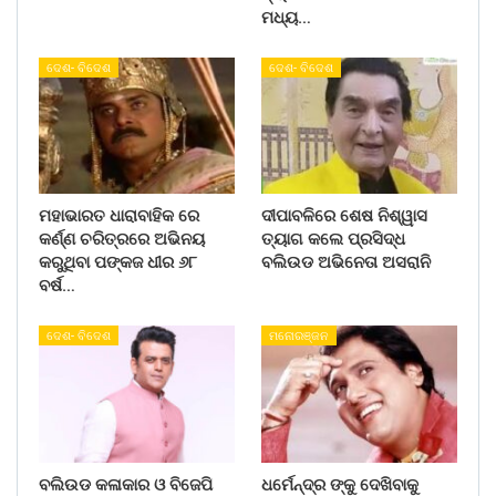
ମଧ୍ୟ…
ଦେଶ- ବିଦେଶ
ଦେଶ- ବିଦେଶ
ମହାଭାରତ ଧାରାବାହିକ ରେ
ଦୀପାବଳିରେ ଶେଷ ନିଶ୍ୱାସ
କର୍ଣ୍ଣ ଚରିତ୍ରରେ ଅଭିନୟ
ତ୍ୟାଗ କଲେ ପ୍ରସିଦ୍ଧ
କରୁଥିବା ପଙ୍କଜ ଧୀର ୬୮
ବଲିଉଡ ଅଭିନେତା ଅସରାନି
ବର୍ଷ…
ଦେଶ- ବିଦେଶ
ମନୋରଞ୍ଜନ
ବଲିଉଡ କଳାକାର ଓ ବିଜେପି
ଧର୍ମେନ୍ଦ୍ର ଙ୍କୁ ଦେଖିବାକୁ