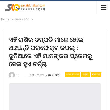
Home
ଦେଶ- ବିଦେଶ
ଏହି ରାଶିର ଦମ୍ପତି ମାନେ ହୋଇ
ଥାଆନ୍ତି ପରଫେକ୍ଟ କପଲ୍ :
ଦୁନିଆରେ ଏହି ମାନଙ୍କର ପ୍ରେମକୁ
ନେଇ ହୁଏ ଚର୍ଚ୍ଚା
ଦେଶ- ବିଦେଶ
ରାଜ୍ୟ
ରାଶିଫଳ
Last updated
Jun 6, 2021
By