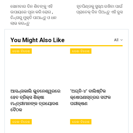
ସୋମବାର ଦିନ ଶିବଙ୍କୁ ଏହି
ହୃତପିଣ୍ଡକୁ ସୁସ୍ଥ ରଖିବା ପାଇଁ
ଉପାୟରେ ପୂଜା କରି ରୋଗ ,
ପ୍ରାତେକ୍ ଦିନ ପିଅନ୍ତୁ ଏହି ଜୁସ
ଚିନ୍ତାରୁ ମୁକ୍ତି ପାଆନ୍ତୁ ଓ ଧନ
ଲାଭ କରନ୍ତୁ
You Might Also Like
All
ଦେଶ- ବିଦେଶ
ଦେଶ- ବିଦେଶ
ଆସନ୍ତାକାଲି ଭୁବନେଶ୍ୱରରେ
‘ଅଗ୍ନି-୪’ ବାଲିଷ୍ଟିକ
ହେବ ବ୍ରିକ୍ସ ଶିକ୍ଷା
କ୍ଷେପଣାସ୍ତ୍ରର ସଫଳ
ମନ୍ତ୍ରୀମାନଙ୍କ ତ୍ରୟୋଦଶ
ପରୀକ୍ଷଣ
ବୈଠକ
ଦେଶ- ବିଦେଶ
ଦେଶ- ବିଦେଶ