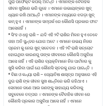
ପୁରା ପର୍ଫେକ୍ଟ କପଲ୍ ଅଟନ୍ତି । ଏମାନଙ୍କ ବୈବାହିକ
ଜୀବନ ଖୁସିରେ ଭରି ରୁହେ । ଏମାନେ ଉଭାୟଙ୍କର ଖୁବ୍
ଧ୍ୟାନ ରଖି ଥାଆନ୍ତି । ଏମାନଙ୍କ ମଧ୍ୟରେ ଝଗଡ଼ା ଖୁବ୍
କମ୍ ହୁଏ । ଏମାନଙ୍କ ସମ୍ପର୍କ ରେ କୌଣସି ପ୍ରକାର ଫାଟ
ଆସେନାହିଁ ।
* ସିଂହ ଓ ଧନୁ ରାଶି – ଯଦି ଏହି ୨ଟି ରାଶିର ମିଳନ ହୁଏ ତେବେ
ତାହା ଅତି ସୁନ୍ଦର ଯୋଗ ଅଟେ । ଏମାନେ ଉଭୟ ନିଜର
ପ୍ରେମ କୁ ନେଇ ଖୁବ୍ ସଚେତନ । ଏହି ୨ଟି ରାଶି ସଚ୍ଚୋଟ
ହୋଇଥିବା କାରଣରୁ ତାଙ୍କ ଜୀବନରେ କୌଣସି ଅସୁବିଧା
ଆସେ ନାହିଁ । ଏହି ରାଶିର ବ୍ୟକ୍ତିମାନେ ନିଜ ପାର୍ଟନର କୁ
ଖୁସି କରିବା ପାଇଁ ଯେ କୌଣସି ସ୍ତରକୁ ଯାଇ ପାରନ୍ତି ।
* ବିଛା ଓ କନ୍ୟା ରାଶି – ଜ୍ୟୋତିଷ ଶାସ୍ତ୍ର ଅନୁସାରେ ଏହି
ଦୁଇ ରାଶି ଙ୍କ ଜୀବନ ସୁଖ ଶାନ୍ତିରେ ଭରି ରହିଥାଏ ।
ସେମାନେ ଜଣେ ଆଉ ଜଣଙ୍କୁ ସାହାଯ୍ୟ କରିବାକୁ
ସବୁବେଳେ ତତ୍ପର । ଏମାନଙ୍କ ବୈବାହିକ ଜୀବନ ରେ
କୌଣସି ପ୍ରକାର ଅସୁବିଧା ଆସେ ନାହିଁ । ଏମାନେ