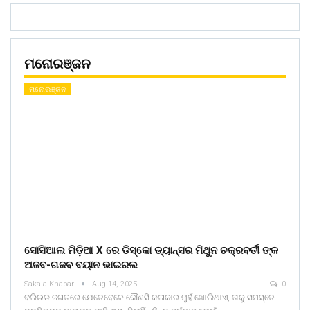
ମନୋରଞ୍ଜନ
ମନୋରଞ୍ଜନ
ସୋସିଆଲ ମିଡ଼ିଆ X ରେ ଡିସ୍କୋ ଡ୍ୟାନ୍ସର ମିଥୁନ ଚକ୍ରବର୍ତୀ ଙ୍କ
ଅଜବ-ଗଜବ ବୟାନ ଭାଇରଲ
Sakala Khabar
Aug 14, 2025
0
ବଲିଉଡ ଜଗତରେ ଯେତେବେଳେ କୌଣସି କଳାକାର ମୁହଁ ଖୋଲିଥାଏ, ତାକୁ ସମସ୍ତେ