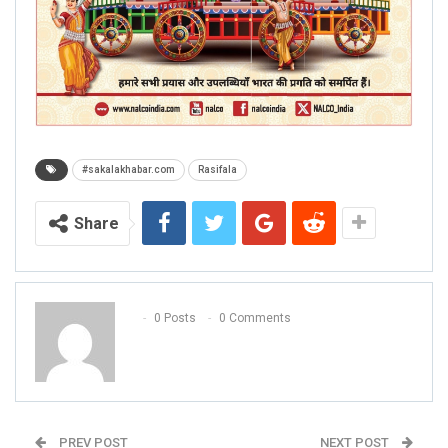
#sakalakhabar.com
Rasifala
Share
0 Posts
0 Comments
PREV POST
NEXT POST