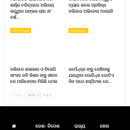
କର୍ଣ୍ଣ ଚରିତ୍ରରେ ଅଭିନୟ
ତ୍ୟାଗ କଲେ ପ୍ରସିଦ୍ଧ
କରୁଥିବା ପଙ୍କଜ ଧୀର ୬୮
ବଲିଉଡ ଅଭିନେତା ଅସରାନି
ବର୍ଷ…
ଦେଶ- ବିଦେଶ
ମନୋରଞ୍ଜନ
ବଲିଉଡ କଳାକାର ଓ ବିଜେପି
ଧର୍ମେନ୍ଦ୍ର ଙ୍କୁ ଦେଖିବାକୁ
ସାଂସଦ ରବି କିଶନ ଙ୍କୁ ଜୀବନ
ଯାଇଥିବା ଗୋବିନ୍ଦା ଗୋଟିଏ
ରେ ମାରିଦେବାର ମିଳିଛି ଧମକ
ଦିନ ପରେ ହସ୍ପିଟାଲ ରେ…
PREV
NEXT
1 of 2
ଦେଶ- ବିଦେଶ
ରାଜ୍ୟ
ଖେଳ