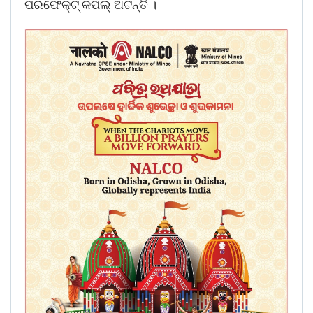
ପରଫେକ୍ଟ୍ କପଲ୍ ଅଟନ୍ତି ।