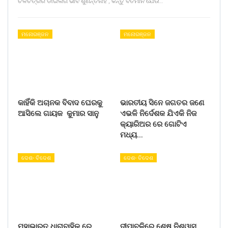
ଚଳଚିତ୍ରର ଡାଇଲଗ ଭାବି ଶୁଣନ୍ତିନାହିଁ , କିନ୍ତୁ ବର୍ତମାନ ଯେଉଁ…
ମନୋରଞ୍ଜନ
ମନୋରଞ୍ଜନ
କାହିଁକି ଅଚାନକ ବିବାଦ ଘେରକୁ
ଭାରତୀୟ ସିନେ ଜଗତର ଜଣେ
ଆସିଲେ ଗାୟକ କୁମାର ସାନୁ
ଏଭଳି ନିର୍ଦେଶକ ଯିଏକି ନିଜ
କ୍ୟାରିଅର ରେ ଗୋଟିଏ
ମଧ୍ୟ…
ଦେଶ- ବିଦେଶ
ଦେଶ- ବିଦେଶ
ମହାଭାରତ ଧାରାବାହିକ ରେ
ଦୀପାବଳିରେ ଶେଷ ନିଶ୍ୱାସ