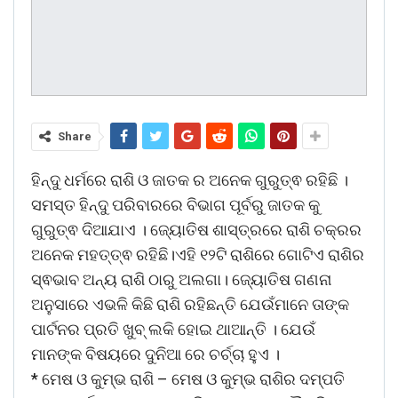
Share
ହିନ୍ଦୁ ଧର୍ମରେ ରାଶି ଓ ଜାତକ ର ଅନେକ ଗୁରୁତ୍ଵ ରହିଛି ।
ସମସ୍ତ ହିନ୍ଦୁ ପରିବାରରେ ବିଭାଗ ପୂର୍ବରୁ ଜାତକ କୁ
ଗୁରୁତ୍ଵ ଦିଆଯାଏ । ଜ୍ୟୋତିଷ ଶାସ୍ତ୍ରରେ ରାଶି ଚକ୍ରର
ଅନେକ ମହତ୍ତ୍ଵ ରହିଛି।ଏହି ୧୨ଟି ରାଶିରେ ଗୋଟିଏ ରାଶିର
ସ୍ଵଭାବ ଅନ୍ୟ ରାଶି ଠାରୁ ଅଲଗା। ଜ୍ୟୋତିଷ ଗଣନା
ଅନୁସାରେ ଏଭଳି କିଛି ରାଶି ରହିଛନ୍ତି ଯେଉଁମାନେ ତାଙ୍କ
ପାର୍ଟନର ପ୍ରତି ଖୁବ୍ ଲକି ହୋଇ ଥାଆନ୍ତି । ଯେଉଁ
ମାନଙ୍କ ବିଷୟରେ ଦୁନିଆ ରେ ଚର୍ଚ୍ଚା ହୁଏ ।
* ମେଷ ଓ କୁମ୍ଭ ରାଶି – ମେଷ ଓ କୁମ୍ଭ ରାଶିର ଦମ୍ପତି