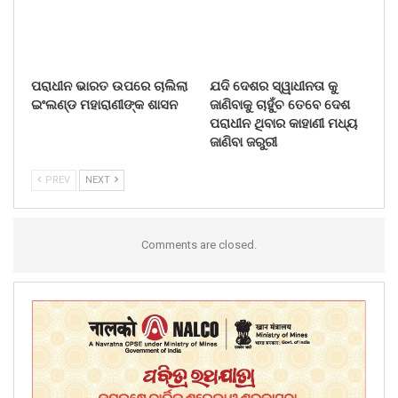
ପରାଧୀନ ଭାରତ ଉପରେ ଚାଲିଲା
ଯଦି ଦେଶର ସ୍ୱାଧୀନତା କୁ
ଇଂଲଣ୍ଡ ମହାରାଣୀଙ୍କ ଶାସନ
ଜାଣିବାକୁ ଚାହୁଁଚ ତେବେ ଦେଶ
ପରାଧୀନ ଥିବାର କାହାଣୀ ମଧ୍ୟ
ଜାଣିବା ଜରୁରୀ
PREV
NEXT
Comments are closed.