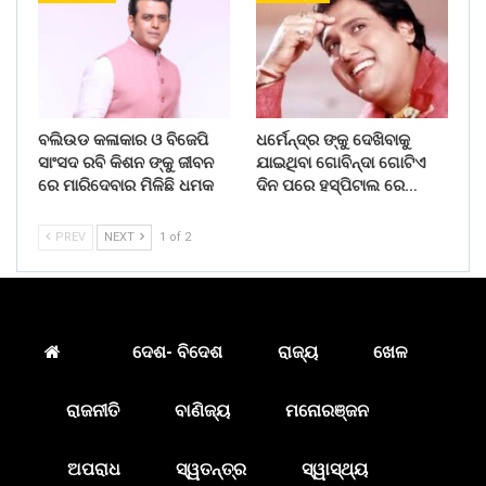
ବଲିଉଡ କଳାକାର ଓ ବିଜେପି
ଧର୍ମେନ୍ଦ୍ର ଙ୍କୁ ଦେଖିବାକୁ
ସାଂସଦ ରବି କିଶନ ଙ୍କୁ ଜୀବନ
ଯାଇଥିବା ଗୋବିନ୍ଦା ଗୋଟିଏ
ରେ ମାରିଦେବାର ମିଳିଛି ଧମକ
ଦିନ ପରେ ହସ୍ପିଟାଲ ରେ…
PREV
NEXT
1 of 2
ଦେଶ- ବିଦେଶ
ରାଜ୍ୟ
ଖେଳ
ରାଜନୀତି
ବାଣିଜ୍ୟ
ମନୋରଞ୍ଜନ
ଅପରାଧ
ସ୍ୱତନ୍ତ୍ର
ସ୍ୱାସ୍ଥ୍ୟ