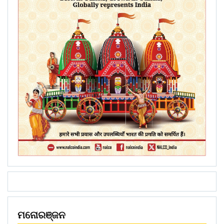
ମନୋରଞ୍ଜନ