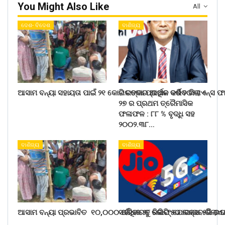
You Might Also Like
All
ଦେଶ- ବିଦେଶ
ବାଣିଜ୍ୟ
ଆସାମ ବନ୍ୟା ସହାୟତା ପାଇଁ ୨୧ କୋଟି ଟଙ୍କା ପ୍ରଦାନ କରିବ ରିଲାଏନ୍ସ ଫ
ନାଲକୋର ଆର୍ଥିକ ବର୍ଷ ୨୦୨୬ –
୨୭ ର ପ୍ରଥମ ତ୍ରୈମାସିକ
ଫଳାଫଳ : ୮୮ % ବୃଦ୍ଧି ସହ
୨୦୦୨.୩୮…
ବାଣିଜ୍ୟ
ବାଣିଜ୍ୟ
ଆସାମ ବନ୍ୟା ପ୍ରଭାବିତ ୧୦,୦୦୦ ପରିବାରକୁ ରିଲିଫ୍ ଯୋଗାଇବ ରିଲାଏ
ସର୍ବାଧିକ ୨୮ କୋଟି ୫୦ ଲକ୍ଷ ୫ଜି ଉ