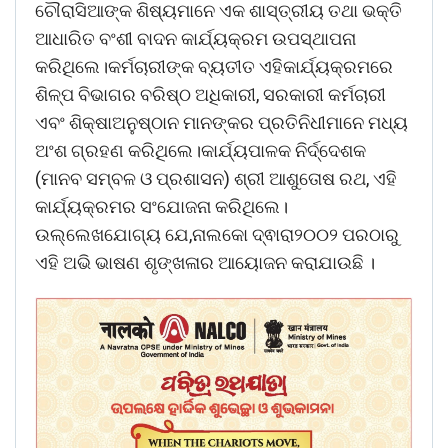
ଚୌରାସିଆଙ୍କ ଶିଷ୍ୟମାନେ ଏକ ଶାସ୍ତ୍ରୀୟ ତଥା ଭକ୍ତି
ଆଧାରିତ ବଂଶୀ ବାଦନ କାର୍ଯ୍ୟକ୍ରମ ଉପସ୍ଥାପନା
କରିଥିଲେ।କର୍ମଚାରୀଙ୍କ ବ୍ୟତୀତ ଏହିକାର୍ଯ୍ୟକ୍ରମରେ
ଶିଳ୍ପ ବିଭାଗର ବରିଷ୍ଠ ଅଧିକାରୀ, ସରକାରୀ କର୍ମଚାରୀ
ଏବଂ ଶିକ୍ଷାଅନୁଷ୍ଠାନ ମାନଙ୍କର ପ୍ରତିନିଧୀମାନେ ମଧ୍ୟ
ଅଂଶ ଗ୍ରହଣ କରିଥିଲେ।କାର୍ଯ୍ୟପାଳକ ନିର୍ଦ୍ଦେଶକ
(ମାନବ ସମ୍ବଳ ଓ ପ୍ରଶାସନ) ଶ୍ରୀ ଆଶୁତୋଷ ରଥ, ଏହି
କାର୍ଯ୍ୟକ୍ରମର ସଂଯୋଜନା କରିଥିଲେ।
ଉଲ୍ଲେଖଯୋଗ୍ୟ ଯେ,ନାଲକୋ ଦ୍ଵାରା୨୦୦୨ ପରଠାରୁ
ଏହି ଅଭି ଭାଷଣ ଶୃଙ୍ଖଳାର ଆୟୋଜନ କରାଯାଉଛି ।