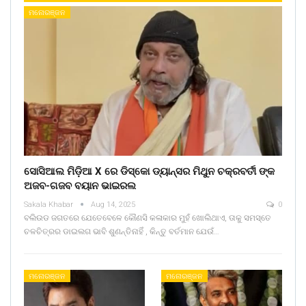
ମନୋରଞ୍ଜନ
ସୋସିଆଲ ମିଡ଼ିଆ X ରେ ଡିସ୍କୋ ଡ୍ୟାନ୍ସର ମିଥୁନ ଚକ୍ରବର୍ତୀ ଙ୍କ
ଅଜବ-ଗଜବ ବୟାନ ଭାଇରଲ
Sakala Khabar
Aug 14, 2025
0
ବଲିଉଡ ଜଗତରେ ଯେତେବେଳେ କୌଣସି କଳାକାର ମୁହଁ ଖୋଲିଥାଏ, ତାକୁ ସମସ୍ତେ
ଚଳଚିତ୍ରର ଡାଇଲଗ ଭାବି ଶୁଣନ୍ତିନାହିଁ , କିନ୍ତୁ ବର୍ତମାନ ଯେଉଁ…
ମନୋରଞ୍ଜନ
ମନୋରଞ୍ଜନ