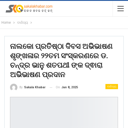
Home
ବାଣିଜ୍ୟ
ନାଲକୋ ପ୍ରତିଷ୍ଠା ଦିବସ ଅଭିଭାଷଣ
ଶୃଙ୍ଖଳାର ୨୨ତମ ସଂସ୍କରଣରେ ଡ.
ଚନ୍ଦ୍ର ଭାନୁ ଶତପଥୀ ଙ୍କ ଦ୍ଵାରା
ଅଭିଭାଷଣ ପ୍ରଦାନ
ବାଣିଜ୍ୟ
On
Jan 8, 2025
By
Sakala Khabar