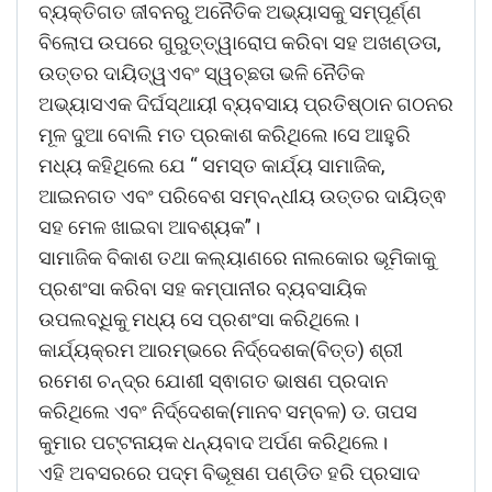
ବ୍ୟକ୍ତିଗତ ଜୀବନରୁ ଅନୈତିକ ଅଭ୍ୟାସକୁ ସମ୍ପୂର୍ଣ୍ଣ
ବିଲୋପ ଉପରେ ଗୁରୁତ୍ତ୍ୱାରୋପ କରିବା ସହ ଅଖଣ୍ଡତା,
ଉତ୍ତର ଦାୟିତ୍ୱଏବଂ ସ୍ୱଚ୍ଛତା ଭଳି ନୈତିକ
ଅଭ୍ୟାସଏକ ଦିର୍ଘସ୍ଥାୟୀ ବ୍ୟବସାୟ ପ୍ରତିଷ୍ଠାନ ଗଠନର
ମୂଳ ଦୁଆ ବୋଲି ମତ ପ୍ରକାଶ କରିଥିଲେ।ସେ ଆହୁରି
ମଧ୍ୟ କହିଥିଲେ ଯେ “ ସମସ୍ତ କାର୍ଯ୍ୟ ସାମାଜିକ,
ଆଇନଗତ ଏବଂ ପରିବେଶ ସମ୍ବନ୍ଧୀୟ ଉତ୍ତର ଦାୟିତ୍ଵ
ସହ ମେଳ ଖାଇବା ଆବଶ୍ୟକ”।
ସାମାଜିକ ବିକାଶ ତଥା କଲ୍ୟାଣରେ ନାଲକୋର ଭୂମିକାକୁ
ପ୍ରଶଂସା କରିବା ସହ କମ୍ପାନୀର ବ୍ୟବସାୟିକ
ଉପଲବ୍ଧିକୁ ମଧ୍ୟ ସେ ପ୍ରଶଂସା କରିଥିଲେ।
କାର୍ଯ୍ୟକ୍ରମ ଆରମ୍ଭରେ ନିର୍ଦ୍ଦେଶକ(ବିତ୍ତ) ଶ୍ରୀ
ରମେଶ ଚନ୍ଦ୍ର ଯୋଶୀ ସ୍ଵାଗତ ଭାଷଣ ପ୍ରଦାନ
କରିଥିଲେ ଏବଂ ନିର୍ଦ୍ଦେଶକ(ମାନବ ସମ୍ବଳ) ଡ. ତାପସ
କୁମାର ପଟ୍ଟନାୟକ ଧନ୍ୟବାଦ ଅର୍ପଣ କରିଥିଲେ।
ଏହି ଅବସରରେ ପଦ୍ମ ବିଭୂଷଣ ପଣ୍ଡିତ ହରି ପ୍ରସାଦ