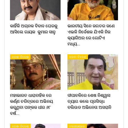
କାହିଁକି ଅଚାନକ ବିବାଦ ଘେରକୁ
ଭାରତୀୟ ସିନେ ଜଗତର ଜଣେ
ଆସିଲେ ଗାୟକ କୁମାର ସାନୁ
ଏଭଳି ନିର୍ଦେଶକ ଯିଏକି ନିଜ
କ୍ୟାରିଅର ରେ ଗୋଟିଏ
ମଧ୍ୟ…
ଦେଶ- ବିଦେଶ
ଦେଶ- ବିଦେଶ
ମହାଭାରତ ଧାରାବାହିକ ରେ
ଦୀପାବଳିରେ ଶେଷ ନିଶ୍ୱାସ
କର୍ଣ୍ଣ ଚରିତ୍ରରେ ଅଭିନୟ
ତ୍ୟାଗ କଲେ ପ୍ରସିଦ୍ଧ
କରୁଥିବା ପଙ୍କଜ ଧୀର ୬୮
ବଲିଉଡ ଅଭିନେତା ଅସରାନି
ବର୍ଷ…
ଦେଶ- ବିଦେଶ
ମନୋରଞ୍ଜନ