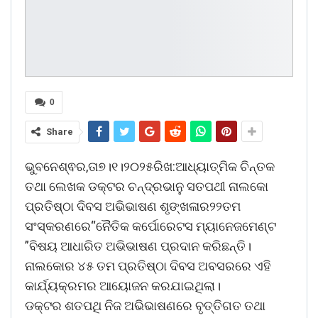
0
Share
ଭୁବନେଶ୍ଵର,ତା୭।୧।୨୦୨୫ରିଖ:ଆଧ୍ୟାତ୍ମିକ ଚିନ୍ତକ
ତଥା ଲେଖକ ଡକ୍ଟର ଚନ୍ଦ୍ରଭାନୁ ସତପଥୀ ନାଲକୋ
ପ୍ରତିଷ୍ଠା ଦିବସ ଅଭିଭାଷଣ ଶୃଙ୍ଖଳାର୨୨ତମ
ସଂସ୍କରଣରେ“ନୈତିକ କର୍ପୋରେଟସ ମ୍ୟାନେଜମେଣ୍ଟ
”ବିଷୟ ଆଧାରିତ ଅଭିଭାଷଣ ପ୍ରଦାନ କରିଛନ୍ତି।
ନାଲକୋର ୪୫ ତମ ପ୍ରତିଷ୍ଠା ଦିବସ ଅବସରରେ ଏହି
କାର୍ଯ୍ୟକ୍ରମର ଆୟୋଜନ କରଯାଇଥିଲା।
ଡକ୍ଟର ଶତପଥି ନିଜ ଅଭିଭାଷଣରେ ବୃତ୍ତିଗତ ତଥା