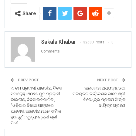
Share
Sakala Khabar
32683 Posts
0
Comments
PREV POST
NEXT POST
୧୮ତମ ପ୍ରବାସୀ ଭାରତୀୟ ଦିବସ
ନାଲକୋର ଅଧ୍ୟକ୍ଷ ତଥା
ସମାରୋହ -୨୦୨୫ ଯୁବ ପ୍ରବାସୀ
ପରିଚାଳନା ନିର୍ଦ୍ଦେଶକ ଭାବେ ଶ୍ରୀ
ଭାରତୀୟ ଦିବସ ଉଦଘାଟିତ ,
ବିଜେନ୍ଦ୍ର ପ୍ରତାପ ସିଂଙ୍କ
“ଓଡ଼ିଶାର ବିକାଶ ଯାତ୍ରାରେ
ଦାୟିତ୍ଵ ଗ୍ରହଣ
ପ୍ରବାସୀ ଭାରତୀୟମାନେ ସାମିଲ
ହୁଅନ୍ତୁ” : ମୁଖ୍ୟମନ୍ତ୍ରୀ ଶ୍ରୀ
ମାଝୀ