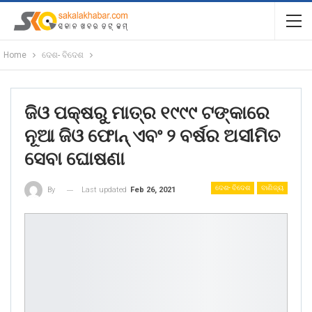
Home
ଦେଶ- ବିଦେଶ
ଜିଓ ପକ୍ଷରୁ ମାତ୍ର ୧୯୯୯ ଟଙ୍କାରେ
ନୂଆ ଜିଓ ଫୋନ୍ ଏବଂ ୨ ବର୍ଷର ଅସୀମିତ
ସେବା ଘୋଷଣା
ଦେଶ- ବିଦେଶ
ବାଣିଜ୍ୟ
Last updated
Feb 26, 2021
By