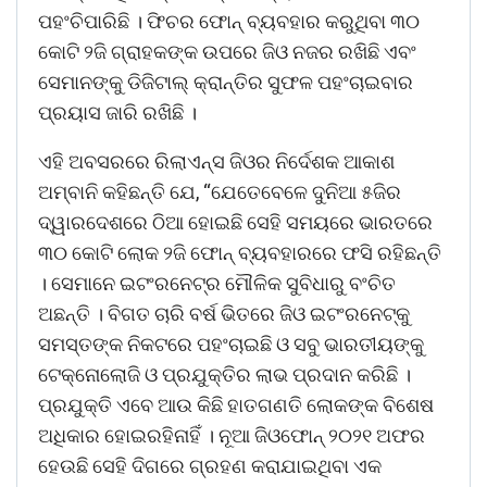
ପହଂଚିପାରିଛି । ଫିଚର ଫୋନ୍ ବ୍ୟବହାର କରୁଥିବା ୩୦
କୋଟି ୨ଜି ଗ୍ରାହକଙ୍କ ଉପରେ ଜିଓ ନଜର ରଖିଛି ଏବଂ
ସେମାନଙ୍କୁ ଡିଜିଟାଲ୍ କ୍ରାନ୍ତିର ସୁଫଳ ପହଂଚାଇବାର
ପ୍ରୟାସ ଜାରି ରଖିଛି ।
ଏହି ଅବସରରେ ରିଲାଏନ୍ସ ଜିଓର ନିର୍ଦେଶକ ଆକାଶ
ଅମ୍ବାନି କହିଛନ୍ତି ଯେ, “ଯେତେବେଳେ ଦୁନିଆ ୫ଜିର
ଦ୍ୱାରଦେଶରେ ଠିଆ ହୋଇଛି ସେହି ସମୟରେ ଭାରତରେ
୩୦ କୋଟି ଲୋକ ୨ଜି ଫୋନ୍ ବ୍ୟବହାରରେ ଫସି ରହିଛନ୍ତି
। ସେମାନେ ଇଟଂରନେଟ୍‌ର ମୌଳିକ ସୁବିଧାରୁ ବଂଚିତ
ଅଛନ୍ତି । ବିଗତ ଚାରି ବର୍ଷ ଭିତରେ ଜିଓ ଇଟଂରନେଟ୍‌କୁ
ସମସ୍ତଙ୍କ ନିକଟରେ ପହଂଚାଇଛି ଓ ସବୁ ଭାରତୀୟଙ୍କୁ
ଟେକ୍ନୋଲୋଜି ଓ ପ୍ରଯୁକ୍ତିର ଲାଭ ପ୍ରଦାନ କରିଛି ।
ପ୍ରଯୁକ୍ତି ଏବେ ଆଉ କିଛି ହାତଗଣତି ଲୋକଙ୍କ ବିଶେଷ
ଅଧିକାର ହୋଇରହିନାହିଁ । ନୂଆ ଜିଓଫୋନ୍ ୨୦୨୧ ଅଫର
ହେଉଛି ସେହି ଦିଗରେ ଗ୍ରହଣ କରାଯାଇଥିବା ଏକ