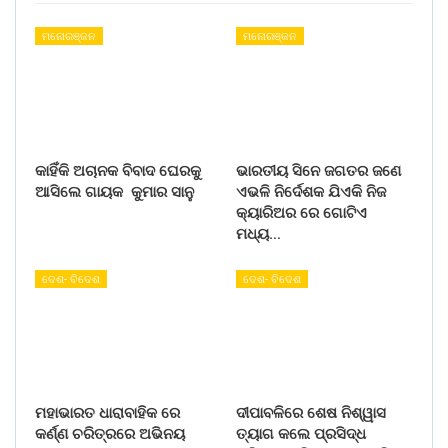
ମନୋରଞ୍ଜନ
ମନୋରଞ୍ଜନ
କାହିଁକି ଅଚାନକ ବିବାଦ ଘେରକୁ
ଭାରତୀୟ ସିନେ ଜଗତର ଜଣେ
ଆସିଲେ ଗାୟକ କୁମାର ସାନୁ
ଏଭଳି ନିର୍ଦେଶକ ଯିଏକି ନିଜ
କ୍ୟାରିଅର ରେ ଗୋଟିଏ
ମଧ୍ୟ…
ଦେଶ- ବିଦେଶ
ଦେଶ- ବିଦେଶ
ମହାଭାରତ ଧାରାବାହିକ ରେ
ଦୀପାବଳିରେ ଶେଷ ନିଶ୍ୱାସ
କର୍ଣ୍ଣ ଚରିତ୍ରରେ ଅଭିନୟ
ତ୍ୟାଗ କଲେ ପ୍ରସିଦ୍ଧ