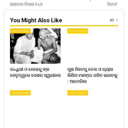
ରାୟଗଡା ଜିଲ୍ଲା ବନ୍ଦ
ଗିରଫ
You Might Also Like
All
ଦେଶ- ବିଦେଶ
ଦେଶ- ବିଦେଶ
ଗାନ୍ଧିଜୀ ଓ ନେହେରୁ ଙ୍କ
ରୁଷ ନିକଟରୁ ତେଲ ଓ ଗ୍ୟାସ
ନେତୃତ୍ୱରେ ଦେଶର ସ୍ୱାଧୀନତା
କିଣିବା ମହଙ୍ଗା ପଡିବ ଭାରତକୁ
: ଆମେରିକା
ଦେଶ- ବିଦେଶ
ଦେଶ- ବିଦେଶ