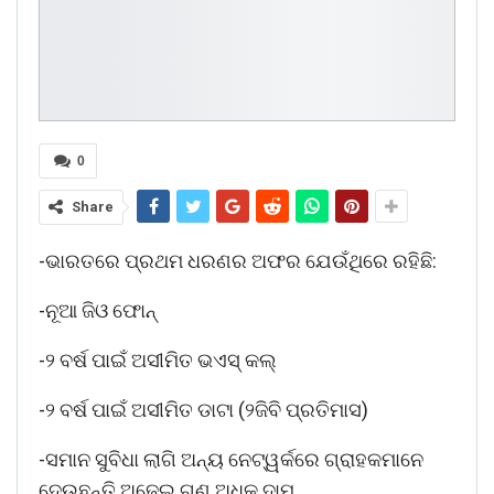
0
Share
-ଭାରତରେ ପ୍ରଥମ ଧରଣର ଅଫର ଯେଉଁଥିରେ ରହିଛି:
-ନୂଆ ଜିଓ ଫୋନ୍‌
-୨ ବର୍ଷ ପାଇଁ ଅସୀମିତ ଭଏସ୍ କଲ୍‌
-୨ ବର୍ଷ ପାଇଁ ଅସୀମିତ ଡାଟା (୨ଜିବି ପ୍ରତିମାସ)
-ସମାନ ସୁବିଧା ଲାଗି ଅନ୍ୟ ନେଟ୍‌ୱର୍କରେ ଗ୍ରାହକମାନେ
ଦେଉଛନ୍ତି ଅଢେଇ ଗୁଣ ଅଧିକ ଦାମ୍‌