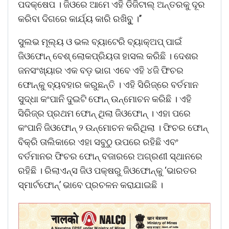
ପଦକ୍ଷେପ । ଜିଓରେ ଆମେ ଏହି ଡିଜିଟାଲ୍ ଅନ୍ତରକୁ ଦୂର
କରିବା ଦିଗରେ କାର୍ଯ୍ୟ କାରି ରଖିବୁୁ ।’’
ସୁଲଭ ମୂଲ୍ୟ ଓ ଭଲ ବ୍ୟାଟେରି ବ୍ୟାକ୍‌ଅପ୍ ପାଇଁ
ଜିଓଫୋନ୍ ବେଶ୍ ଲୋକପ୍ରିୟତା ହାସଲ କରିଛି । ଦେଶର
ଜନସଂଖ୍ୟାର ଏକ ବଡ଼ ଭାଗ ଏବେ ଏହି ୪ଜି ଫିଚର
ଫୋନ୍‌କୁ ବ୍ୟବହାର କରୁଛନ୍ତି । ଏହି ସିରିଜ୍‌ରେ ବର୍ତମାନ
ସୁଦ୍ଧା କଂପାନି ଦୁଇଟି ଫୋନ୍ ଉନ୍ମୋଚନ କରିଛି । ଏହି
ସିରିଜ୍‌ର ପ୍ରଥମ ଫୋନ୍ ଥିଲା ଜିଓଫୋନ୍ । ଏହା ପରେ
କଂପାନି ଜିଓଫୋନ୍ ୨ ଉନ୍ମୋଚନ କରିଥିଲା । ଫିଚର ଫୋନ୍
ବିକ୍ରି ତାଲିକାରେ ଏହା ସବୁଠୁ ଉପରେ ରହିଛି ଏବଂ
ବର୍ତମାନର ଫିଚର ଫୋନ୍ ବଜାରରେ ଅଗ୍ରଣୀ ସ୍ଥାନରେ
ରହିଛି । ରିଲାଏନ୍ସ ଜିଓ ପକ୍ଷରୁ ଜିଓଫୋନ୍‌କୁ ‘ଭାରତର
ସ୍ମାର୍ଟଫୋନ୍‌’ ଭାବେ ପ୍ରଚଳନ କରାଯାଇଛି ।