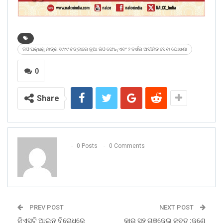
ଜିଓ ପକ୍ଷରୁ ମାତ୍ର ୧୯୯୯ ଟଙ୍କାରେ ନୂଆ ଜିଓ ଫୋନ୍ ଏବଂ ୨ ବର୍ଷର ଅସୀମିତ ସେବା ଘୋଷଣା
0
Share
0 Posts
0 Comments
PREV POST
NEXT POST
ଜିଏସଟି ଆଇନ ବିରୋଧରେ
କାର ସହ ଗଞ୍ଜେଇ ଜବତ :ଜଣେ