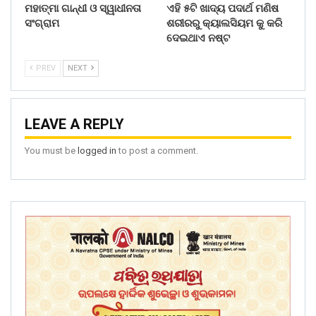
ମହାତ୍ମା ଗାନ୍ଧୀ ଓ ସ୍ୱାଧୀନତା
ଏହି ୫ଟି ଖାଦ୍ୟ ପଦାର୍ଥ ମଣିଷ
ସଂଗ୍ରାମ
ଶରୀରରୁ କ୍ୟାଲସିୟମ କୁ କରି
ଦେଇଥାଏ ନଷ୍ଟ
PREV
NEXT
LEAVE A REPLY
You must be
logged in
to post a comment.