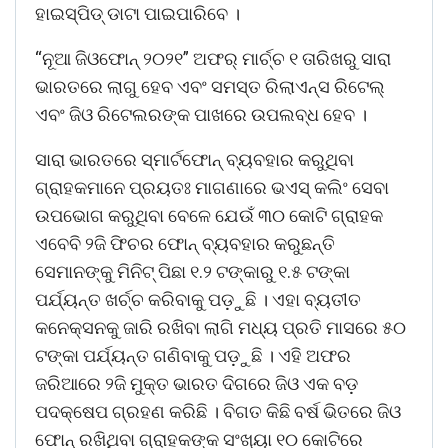
ହାଇସ୍ପିଡ୍ ଡାଟା ପାଇପାରିବେ ।
“ନୂଆ ଜିଓଫୋନ୍ ୨୦୨୧” ଅଫର୍ ମାର୍ଚ୍ଚ ୧ ତାରିଖରୁ ସାରା
ଭାରତରେ ଲାଗୁ ହେବ ଏବଂ ସମସ୍ତ ରିଲାଏନ୍ସ ରିଟେଲ୍
ଏବଂ ଜିଓ ରିଟେଲରଙ୍କ ପାଖରେ ଉପଲବ୍ଧ ହେବ ।
ସାରା ଭାରତରେ ସ୍ମାର୍ଟଫୋନ୍ ବ୍ୟବହାର କରୁଥିବା
ଗ୍ରାହକମାନେ ପ୍ରୟତଃ ମାଗଣାରେ ଭଏସ୍ କଲିଂ ସେବା
ଉପଭୋଗ କରୁଥିବା ବେଳେ ଯେଉଁ ୩୦ କୋଟି ଗ୍ରାହକ
ଏବେବି ୨ଜି ଫିଚର ଫୋନ୍ ବ୍ୟବହାର କରୁଛନ୍ତି
ସେମାନଙ୍କୁ ମିନିଟ୍ ପିଛା ୧.୨ ଟଙ୍କାରୁ ୧.୫ ଟଙ୍କା
ପର୍ଯ୍ୟନ୍ତ ଖର୍ଚ୍ଚ କରିବାକୁ ପଡ଼ୁଛି । ଏହା ବ୍ୟତୀତ
କନେକ୍ସନକୁ ଜାରି ରଖିବା ଲାଗି ମଧ୍ୟ ପ୍ରତି ମାସରେ ୫୦
ଟଙ୍କା ପର୍ଯ୍ୟନ୍ତ ଗଣିବାକୁ ପଡ଼ୁଛି । ଏହି ଅଫର
ଜରିଆରେ ୨ଜି ମୁକ୍ତ ଭାରତ ଦିଗରେ ଜିଓ ଏକ ବଡ଼
ପଦକ୍ଷେପ ଗ୍ରହଣ କରିଛି । ବିଗତ କିଛି ବର୍ଷ ଭିତରେ ଜିଓ
ଫୋନ୍ ରଖିଥିବା ଗ୍ରାହକଙ୍କ ସଂଖ୍ୟା ୧୦ କୋଟିରେ