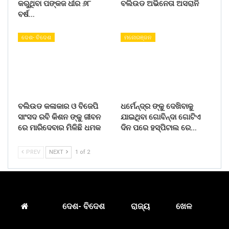
କରୁଥିବା ପଙ୍କଜ ଧୀର ୬୮
ବଲିଉଡ ଅଭିନେତା ଅସରାନି
ବର୍ଷ…
ଦେଶ- ବିଦେଶ
ମନୋରଞ୍ଜନ
ବଲିଉଡ କଳାକାର ଓ ବିଜେପି
ଧର୍ମେନ୍ଦ୍ର ଙ୍କୁ ଦେଖିବାକୁ
ସାଂସଦ ରବି କିଶନ ଙ୍କୁ ଜୀବନ
ଯାଇଥିବା ଗୋବିନ୍ଦା ଗୋଟିଏ
ରେ ମାରିଦେବାର ମିଳିଛି ଧମକ
ଦିନ ପରେ ହସ୍ପିଟାଲ ରେ…
PREV
NEXT
1 of 2
ଦେଶ- ବିଦେଶ
ରାଜ୍ୟ
ଖେଳ