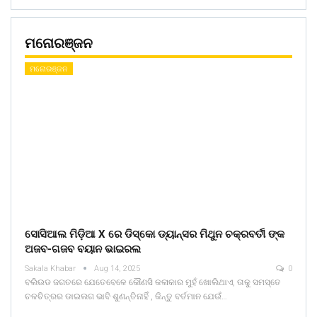
ମନୋରଞ୍ଜନ
ମନୋରଞ୍ଜନ
ସୋସିଆଲ ମିଡ଼ିଆ X ରେ ଡିସ୍କୋ ଡ୍ୟାନ୍ସର ମିଥୁନ ଚକ୍ରବର୍ତୀ ଙ୍କ
ଅଜବ-ଗଜବ ବୟାନ ଭାଇରଲ
Sakala Khabar
Aug 14, 2025
0
ବଲିଉଡ ଜଗତରେ ଯେତେବେଳେ କୌଣସି କଳାକାର ମୁହଁ ଖୋଲିଥାଏ, ତାକୁ ସମସ୍ତେ
ଚଳଚିତ୍ରର ଡାଇଲଗ ଭାବି ଶୁଣନ୍ତିନାହିଁ , କିନ୍ତୁ ବର୍ତମାନ ଯେଉଁ…