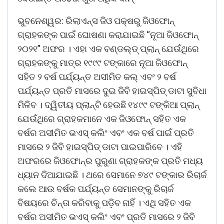
ଭୁବନେଶ୍ୱର: ରିଲାଏନ୍ସ ଜିଓ ପକ୍ଷରୁ ଜିଓଫୋନ୍
ଗ୍ରାହକଙ୍କ ପାଇଁ ଘୋଷଣା କରାଯାଇଛି “ନୂଆ ଜିଓଫୋନ୍
୨୦୨୧” ଅଫର । ଏହା ଏକ ବଣ୍ଡଲ୍‌ଡ୍ ପ୍ଲାନ୍ ଯେଉଁଥିରେ
ଗ୍ରାହକଙ୍କୁ ମାତ୍ର ୧୯୯୯ ଟଙ୍କାରେ ନୂଆ ଜିଓଫୋନ୍
ସହିତ ୨ ବର୍ଷ ପର୍ଯ୍ୟନ୍ତ ଅସୀମିତ କଲ୍ ଏବଂ ୨ ବର୍ଷ
ପର୍ଯ୍ୟନ୍ତ ପ୍ରତି ମାସରେ ଦୁଇ ଜିବି ହାଇସ୍ପିଡ୍ ଡାଟା ସୁବିଧା
ମିଳିବ । ଦ୍ୱିତୀୟ ପ୍ଲାନ୍‌ଟି ହେଉଛି ୧୪୯୯ ଟଙ୍କିଆ ପ୍ଲାନ୍
ଯେଉଁଥିରେ ଗ୍ରାହକମାନେ ଏକ ଜିଓଫୋନ୍ ସହିତ ଏକ
ବର୍ଷର ଅସୀମିତ ଭଏସ୍ କଲିଂ ଏବଂ ଏକ ବର୍ଷ ପାଇଁ ପ୍ରତି
ମାସରେ ୨ ଜିବି ହାଇସ୍ପିଡ୍ ଡାଟା ପାଇପାରିବେ । ଏହି
ଅଫରରେ ଜିଓଫୋନ୍‌ର ପୁରୁଣା ଗ୍ରାହକଙ୍କ ପ୍ରତି ମଧ୍ୟ
ଧ୍ୟାନ ଦିଆଯାଇଛି । ଥରେ ସେମାନେ ୭୪୯ ଟଙ୍କାର ରିଚାର୍ଜ
କଲେ ଆଉ ବର୍ଷକ ପର୍ଯ୍ୟନ୍ତ ସେମାନଙ୍କୁ ରିଚାର୍ଜ
ବିଷୟରେ ଚିନ୍ତା କରିବାକୁ ପଡ଼ିବ ନାହିଁ । ଏଥି ସହିତ ଏକ
ବର୍ଷର ଅସୀମିତ ଭଏସ୍ କଲିଂ ଏବଂ ପ୍ରତି ମାସରେ ୨ ଜିବି