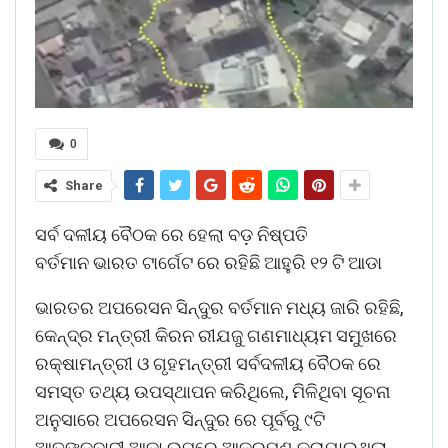
0
Share
ସର୍ବ ଦଳୀୟ ବୈଠକ ରେ ହେଲା ବଡ଼ ନିଷ୍ପତି
ବର୍ତମାନ ଭାରତ ଟାର୍ଗେଟ ରେ ରହିଛି ଆହୁରି ୧୨ ଟି ଆଡା
ଭାରତର ଅପରେସନ ସିନ୍ଦୁର ବର୍ତମାନ ମଧ୍ୟ ଜାରି ରହିଛି,
କେନ୍ଦ୍ର ମନ୍ତ୍ରୀ କିରନ ରୀଯଜୁ ଗଣମାଧ୍ୟମ ସମୁଖରେ
ରକ୍ଷାମନ୍ତ୍ରୀ ଓ ଗୃହମନ୍ତ୍ରୀ ସର୍ବଦଳୀୟ ବୈଠକ ରେ
ସମସ୍ତ ତଥ୍ୟ ଉପସ୍ଥାପନ କରିଥିଲେ, ମିଳିଥିବା ସୂଚନା
ଅନୁସାରେ ଅପରେସନ ସିନ୍ଦୁର ରେ ପୂର୍ବରୁ ୯ଟି
ଆତଙ୍କବାଦୀ ଆଡା ଉପରେ ଆକ୍ରମଣ କରାଯାଇଥିଲା,