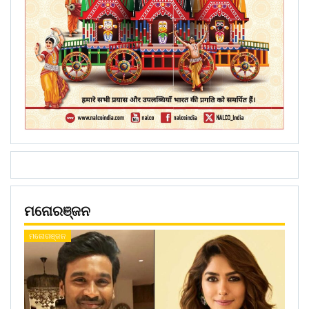
ମନୋରଞ୍ଜନ
ମନୋରଞ୍ଜନ