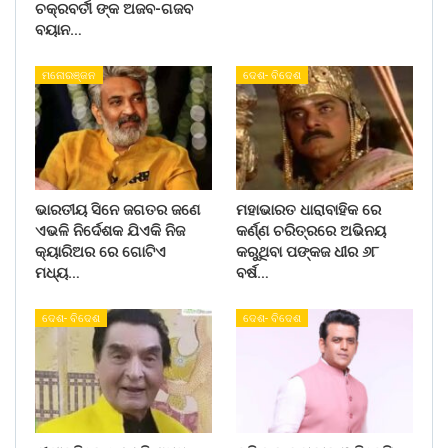
ଚକ୍ରବର୍ତୀ ଙ୍କ ଅଜବ-ଗଜବ
ବୟାନ…
ମନୋରଞ୍ଜନ
ଦେଶ- ବିଦେଶ
ଭାରତୀୟ ସିନେ ଜଗତର ଜଣେ
ମହାଭାରତ ଧାରାବାହିକ ରେ
ଏଭଳି ନିର୍ଦେଶକ ଯିଏକି ନିଜ
କର୍ଣ୍ଣ ଚରିତ୍ରରେ ଅଭିନୟ
କ୍ୟାରିଅର ରେ ଗୋଟିଏ
କରୁଥିବା ପଙ୍କଜ ଧୀର ୬୮
ମଧ୍ୟ…
ବର୍ଷ…
ଦେଶ- ବିଦେଶ
ଦେଶ- ବିଦେଶ