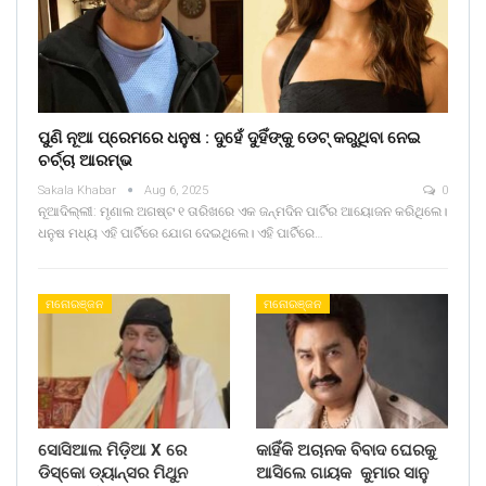
ପୁଣି ନୂଆ ପ୍ରେମରେ ଧନୁଷ : ଦୁହେଁ ଦୁହିଁଙ୍କୁ ଡେଟ୍ କରୁଥିବା ନେଇ
ଚର୍ଚ୍ଚା ଆରମ୍ଭ
Sakala Khabar
Aug 6, 2025
0
ନୂଆଦିଲ୍ଲୀ: ମୃଣାଲ ଅଗଷ୍ଟ ୧ ତାରିଖରେ ଏକ ଜନ୍ମଦିନ ପାର୍ଟିର ଆୟୋଜନ କରିଥିଲେ।
ଧନୁଷ ମଧ୍ୟ ଏହି ପାର୍ଟିରେ ଯୋଗ ଦେଇଥିଲେ। ଏହି ପାର୍ଟିରେ…
ମନୋରଞ୍ଜନ
ମନୋରଞ୍ଜନ
ସୋସିଆଲ ମିଡ଼ିଆ X ରେ
କାହିଁକି ଅଚାନକ ବିବାଦ ଘେରକୁ
ଡିସ୍କୋ ଡ୍ୟାନ୍ସର ମିଥୁନ
ଆସିଲେ ଗାୟକ କୁମାର ସାନୁ