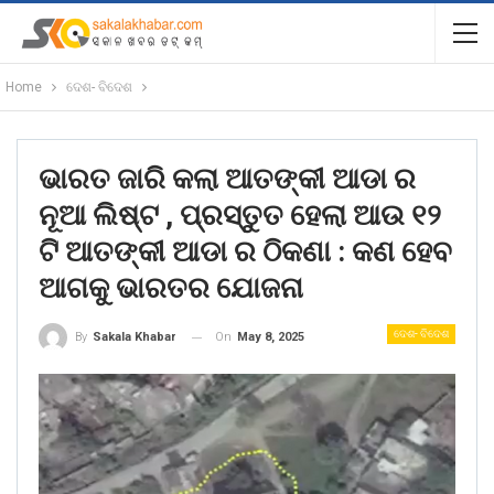
Home
ଦେଶ- ବିଦେଶ
ଭାରତ ଜାରି କଲା ଆତଙ୍କୀ ଆଡା ର
ନୂଆ ଲିଷ୍ଟ , ପ୍ରସ୍ତୁତ ହେଲା ଆଉ ୧୨
ଟି ଆତଙ୍କୀ ଆଡା ର ଠିକଣା : କଣ ହେବ
ଆଗକୁ ଭାରତର ଯୋଜନା
ଦେଶ- ବିଦେଶ
On
May 8, 2025
By
Sakala Khabar