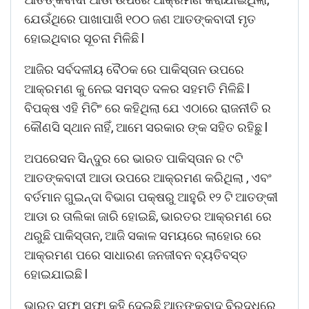
ଯେଉଁଥିରେ ପାଖାପାଖି ୧୦୦ ଜଣ ଆତଙ୍କବାଦୀ ମୃତ
ହୋଇଥିବାର ସୂଚନା ମିଳିଛି l
ଆଜିର ସର୍ବଦଳୀୟ ବୈଠକ ରେ ପାକିସ୍ତାନ ଉପରେ
ଆକ୍ରମଣ କୁ ନେଇ ସମସ୍ତ ଦଳର ସହମତି ମିଳିଛି l
ବିପକ୍ଷ ଏହି ମିଟିଂ ରେ କହିଥିଲା ଯେ ଏଠାରେ ରାଜନୀତି ର
କୌଣସି ସ୍ଥାନ ନାହିଁ, ଆମେ ସରକାର ଙ୍କ ସହିତ ରହିଛୁ l
ଅପରେସନ ସିନ୍ଦୁର ରେ ଭାରତ ପାକିସ୍ତାନ ର ୯ଟି
ଆତଙ୍କବାଦୀ ଆଡା ଉପରେ ଆକ୍ରମଣ କରିଥିଲା , ଏବଂ
ବର୍ତମାନ ଗୁଇନ୍ଦା ବିଭାଗ ପକ୍ଷରୁ ଆହୁରି ୧୨ ଟି ଆତଙ୍କୀ
ଆଡା ର ତାଲିକା ଜାରି ହୋଇଛି, ଭାରତର ଆକ୍ରମଣ ରେ
ଥରୁଛି ପାକିସ୍ତାନ, ଆଜି ସକାଳ ସମୟରେ ଲାହୋର ରେ
ଆକ୍ରମଣ ପରେ ସାଧାରଣ ଜନଜୀବନ ବ୍ୟତିବସ୍ତ
ହୋଇଯାଇଛି l
ଭାରତ ସଫା ସଫା କହି ଦେଇଛି ଆତଙ୍କବାଦ ବିରୁଦ୍ଧରେ