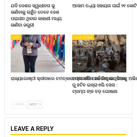
ଯଦି ଦେଶର ସ୍ୱାଧୀନତା କୁ
ଆସାମ ବନ୍ୟା ସହାୟତା ପାଇଁ ୨୧ କୋଟି
ଜାଣିବାକୁ ଚାହୁଁଚ ତେବେ ଦେଶ
ପରାଧୀନ ଥିବାର କାହାଣୀ ମଧ୍ୟ
ଜାଣିବା ଜରୁରୀ
ଖେଳ
ଦେଶ- ବିଦେଶ
ରାଜ୍ୟଗୋଷ୍ଠୀ କ୍ରୀଡାରେ ଚମତ୍କାର ପ୍ରଦର୍ଶନ ପାଇଁ ଟିମ୍ ଇଣ୍ଡିଆକୁ ଅଭ
ହମାସ କରିବ ସରେଣ୍ଡର , ଗାଜା
ରୁ ହଟିବ ଇସ୍ରାଏଲି ସେନା :
ଟ୍ରମ୍ପ ଙ୍କ ବଡ଼ ଘୋଷଣା
PREV
NEXT
LEAVE A REPLY