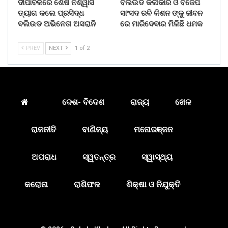
ଦୀପାବଳିରେ ଶେଷ ନିଶ୍ୱାସ
ବଲିଉଡ କଳାକାର ଓ ବିଜେପି
ତ୍ୟାଗ କଲେ ପ୍ରସିଦ୍ଧ
ସାଂସଦ ରବି କିଶନ ଙ୍କୁ ଜୀବନ
ବଲିଉଡ ଅଭିନେତା ଅସରାନି
ରେ ମାରିଦେବାର ମିଳିଛି ଧମକ
PREV
NEXT
1 of 2
ଦେଶ- ବିଦେଶ
ରାଜ୍ୟ
ଖେଳ
ରାଜନୀତି
ବାଣିଜ୍ୟ
ମନୋରଞ୍ଜନ
ଅପରାଧ
ସ୍ୱତନ୍ତ୍ର
ସ୍ୱାସ୍ଥ୍ୟ
କରୋନା
ରାଶିଫଳ
ଶିକ୍ଷା ଓ ନିଯୁକ୍ତି