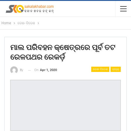
Home
ଦେଶ- ବିଦେଶ
ମାଲ ପରିବହନ କ୍ଷେତ୍ରରେ ପୂର୍ବ ତଟ
ରେଳପଥର ରେକର୍ଡ଼
ଦେଶ- ବିଦେଶ
ରାଜ୍ୟ
On
Apr 1, 2020
By