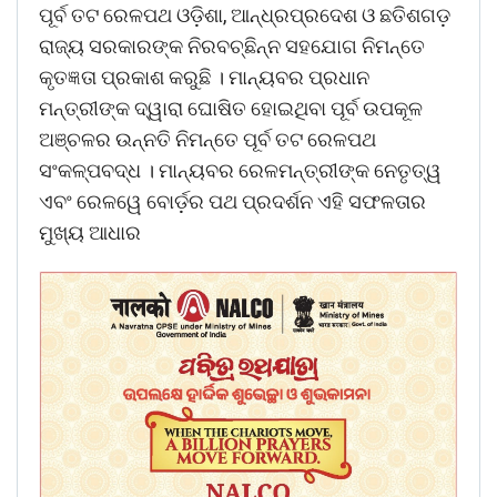
ପୂର୍ବ ତଟ ରେଳପଥ ଓଡ଼ିଶା, ଆନ୍ଧ୍ରପ୍ରଦେଶ ଓ ଛତିଶଗଡ଼
ରାଜ୍ୟ ସରକାରଙ୍କ ନିରବଚ୍ଛିନ୍ନ ସହଯୋଗ ନିମନ୍ତେ
କୃତଜ୍ଞତା ପ୍ରକାଶ କରୁଛି । ମାନ୍ୟବର ପ୍ରଧାନ
ମନ୍ତ୍ରୀଙ୍କ ଦ୍ୱାରା ଘୋଷିତ ହୋଇଥିବା ପୂର୍ବ ଉପକୂଳ
ଅଞ୍ଚଳର ଉନ୍ନତି ନିମନ୍ତେ ପୂର୍ବ ତଟ ରେଳପଥ
ସଂକଳ୍ପବଦ୍ଧ । ମାନ୍ୟବର ରେଳମନ୍ତ୍ରୀଙ୍କ ନେତୃତ୍ୱ
ଏବଂ ରେଳୱେ ବୋର୍ଡ଼ର ପଥ ପ୍ରଦର୍ଶନ ଏହି ସଫଳତାର
ମୁଖ୍ୟ ଆଧାର