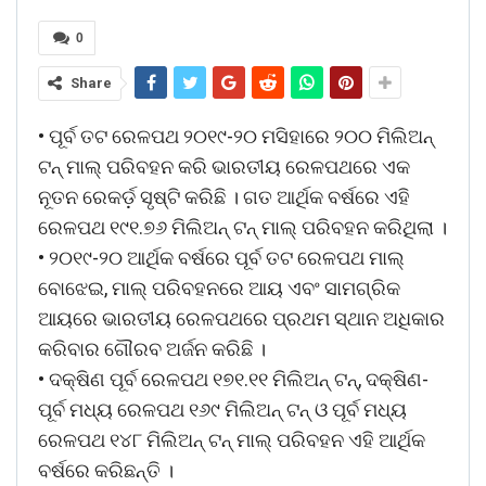
0
Share
• ପୂର୍ବ ତଟ ରେଳପଥ ୨୦୧୯-୨୦ ମସିହାରେ ୨୦୦ ମିଲିଅନ୍
ଟନ୍ ମାଲ୍ ପରିବହନ କରି ଭାରତୀୟ ରେଳପଥରେ ଏକ
ନୂତନ ରେକର୍ଡ଼ ସୃଷ୍ଟି କରିଛି । ଗତ ଆର୍ଥିକ ବର୍ଷରେ ଏହି
ରେଳପଥ ୧୯୧.୭୬ ମିଲିଅନ୍ ଟନ୍ ମାଲ୍ ପରିବହନ କରିଥିଲା ।
• ୨୦୧୯-୨୦ ଆର୍ଥିକ ବର୍ଷରେ ପୂର୍ବ ତଟ ରେଳପଥ ମାଲ୍
ବୋଝେଇ, ମାଲ୍ ପରିବହନରେ ଆୟ ଏବଂ ସାମଗ୍ରିକ
ଆୟରେ ଭାରତୀୟ ରେଳପଥରେ ପ୍ରଥମ ସ୍ଥାନ ଅଧିକାର
କରିବାର ଗୌରବ ଅର୍ଜନ କରିଛି ।
• ଦକ୍ଷିଣ ପୂର୍ବ ରେଳପଥ ୧୭୧.୧୧ ମିଲିଅନ୍ ଟନ୍, ଦକ୍ଷିଣ-
ପୂର୍ବ ମଧ୍ୟ ରେଳପଥ ୧୬୯ ମିଲିଅନ୍ ଟନ୍ ଓ ପୂର୍ବ ମଧ୍ୟ
ରେଳପଥ ୧୪୮ ମିଲିଅନ୍ ଟନ୍ ମାଲ୍ ପରିବହନ ଏହି ଆର୍ଥିକ
ବର୍ଷରେ କରିଛନ୍ତି ।