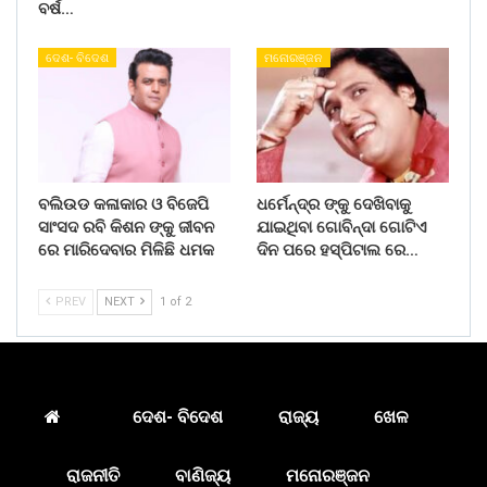
ବର୍ଷ…
ଦେଶ- ବିଦେଶ
ମନୋରଞ୍ଜନ
ବଲିଉଡ କଳାକାର ଓ ବିଜେପି
ଧର୍ମେନ୍ଦ୍ର ଙ୍କୁ ଦେଖିବାକୁ
ସାଂସଦ ରବି କିଶନ ଙ୍କୁ ଜୀବନ
ଯାଇଥିବା ଗୋବିନ୍ଦା ଗୋଟିଏ
ରେ ମାରିଦେବାର ମିଳିଛି ଧମକ
ଦିନ ପରେ ହସ୍ପିଟାଲ ରେ…
PREV
NEXT
1 of 2
ଦେଶ- ବିଦେଶ
ରାଜ୍ୟ
ଖେଳ
ରାଜନୀତି
ବାଣିଜ୍ୟ
ମନୋରଞ୍ଜନ