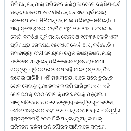
ମିଲିଅନ୍ ଟନ୍ ମାଲ୍ ପରିବହନ କରିଥିଲା ବେଳେ ଦକ୍ଷିଣ-ପୂର୍ବ
ମଧ୍ୟ ରେଳପଥ ୧୬୯ ମିଲିଅନ୍ ଟନ୍ ଏବଂ ପୂର୍ବ ମଧ୍ୟ
ରେଳପଥ ୧୪୮ ମିଲିଅନ୍ ଟନ୍ ମାଲ୍ ପରିବହନ କରିଛନ୍ତି ।
ଆୟ କ୍ଷେତ୍ରରେ, ଦକ୍ଷିଣ ପୂର୍ବ ରେଳପଥ ୧୪୪୫୯.୫
କୋଟି, ଦକ୍ଷିଣ ପୂର୍ବ ମଧ୍ୟ ରେଳପଥ ୧୯୮୩୫ କୋଟିି ଏବଂ
ପୂର୍ବ ମଧ୍ୟ ରେଳପଥ ୧୫୧୧୭.୮ କୋଟି ଆୟ କରିଛନ୍ତି ।
ମହାବାତ୍ୟା ଫନୀ ସମୟରେ ବିପୁଳ କ୍ଷୟକ୍ଷତି, ମାଲ୍
ପରିବହନ ଓ ଟ୍ରେନ୍ ପରି•ଳନାରେ ପ୍ରଚଣ୍ଡ ବାଧା
ସତ୍ତ୍ୱେ ପୂର୍ବ ତଟ ରେଳପଥ ଏହି ମାଇଲ୍ଷ୍ଟୋନ୍ ଠିଆ
କରେଇ ପାରିଛି । ଏହି ମହାବାତ୍ୟା ପରେ ପରେ ତୁରନ୍ତ
ରେଳ ସେବାକୁ ପୁନଃ ଚଳାଚଳ କରି ପାରିଥିଲା ଏବଂ ଏହି
ରେଳପଥକୁ ୬୦୦ କୋଟି କ୍ଷତି ସହିବାକୁ ପଡ଼ିଥିଲା ।
ମାଲ୍ ପରିବହନ ଉପରେ ଲକ୍ଷ୍ୟ କେନ୍ଦି୍ରଭୂତ କରିବା,
ନବୀନ ପଦକ୍ଷେପ ଏବଂ ରେଳ ମନ୍ତ୍ରଣାଳୟର ଅର୍ଥପୂର୍ଣ୍ଣ
ହସ୍ତକ୍ଷେପ ହିଁ ୨୦୦ ମିଲିଅନ୍ ଟନ୍ରୁ ଅଧିକ ମାଲ୍
ପରିବହନ କରିବା ଭଳି ଗୌରବ ଆଣିବାରେ ସକ୍ଷମ