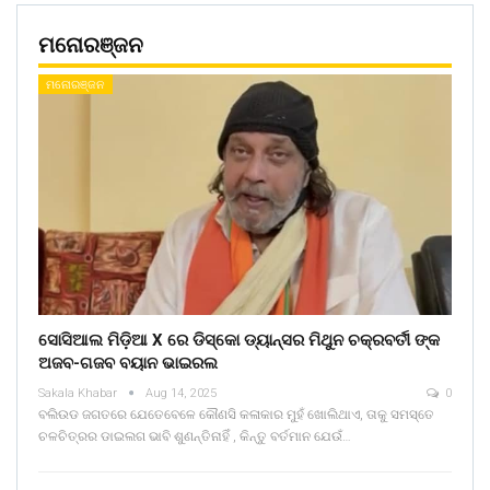
ମନୋରଞ୍ଜନ
ମନୋରଞ୍ଜନ
ସୋସିଆଲ ମିଡ଼ିଆ X ରେ ଡିସ୍କୋ ଡ୍ୟାନ୍ସର ମିଥୁନ ଚକ୍ରବର୍ତୀ ଙ୍କ
ଅଜବ-ଗଜବ ବୟାନ ଭାଇରଲ
Sakala Khabar
Aug 14, 2025
0
ବଲିଉଡ ଜଗତରେ ଯେତେବେଳେ କୌଣସି କଳାକାର ମୁହଁ ଖୋଲିଥାଏ, ତାକୁ ସମସ୍ତେ
ଚଳଚିତ୍ରର ଡାଇଲଗ ଭାବି ଶୁଣନ୍ତିନାହିଁ , କିନ୍ତୁ ବର୍ତମାନ ଯେଉଁ…