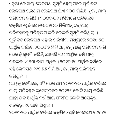
• ନୂଆ ଜୋନାଲ୍ ରେଳପଥ ସୃଷ୍ଟି ହେଲାପରେ ପୂର୍ବ ତଟ
ରେଳପଥ ପ୍ରଥମ ରେଳପଥ ଯିଏ ୨୦୦ ମିଲିଅନ୍ ଟନ୍ ମାଲ୍
ପରିବହନ କରିଛି । ୨୦୦୧-୦୨ ମସିହାରେ ଅବିଭକ୍ତ
ଦକ୍ଷିଣ-ପୂର୍ବ ରେଳପଥ ୨୦୦ ମିଲିଅନ୍ ଟନ୍ ମାଲ୍
ପରିବହନକୁ ଅତିକ୍ରମ କରି ରେକର୍ଡ଼ ସୃଷ୍ଟି କରିଥିଲା ।
ପୂର୍ବ ତଟ ରେଳପଥ ଏହାର ପରିସୀମା ମଧ୍ୟରେ ୨୦୧୯-୨୦
ଆର୍ଥିକ ବର୍ଷରେ ୨୦୦.୮୫ ମିଲିଅନ୍ ଟନ୍ ମାଲ୍ ପରିବହନ କରି
ରେକର୍ଡ଼ ସୃଷ୍ଟି କରିଛି, ଯାହାକି ଗତ ଆର୍ଥିକ ବର୍ଷ ଠାରୁ
ଶତକଡ଼ା ୪.୭୩ ଭାଗ ଅଧିକ । ୨୦୧୮-୧୯ ଆର୍ଥିକ ବର୍ଷରେ
ଏହି ରେଳପଥ ୧୯୧.୭୬ ମିଲିଅନ୍ ଟନ୍ ମାଲ୍ ପରିବହନ
କରିଥିଲା ।
ଆୟକୁ ଦେଖିଲେ, ଏହି ରେଳପଥ ୨୦୧୯-୨୦ ଆର୍ଥିକ ବର୍ଷରେ
ମାଲ୍ ପରିବହନ କ୍ଷେତ୍ରରେ ୨୦୧୨୫ କୋଟି ଆୟ କରିଛି
ଯାହା ଗତ ଆର୍ଥିକ ବର୍ଷ ଆୟ ୧୮୧୮୦ କୋଟି ଅପେକ୍ଷା
ଶତକଡ଼ା ୧୧ ଭାଗ ଅଧିକ ।
୨୦୧୯-୨୦ ଆର୍ଥିକ ବର୍ଷରେ ଦକ୍ଷିଣ-ପୂର୍ବ ରେଳପଥ ୧୭୧.୧୧