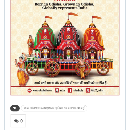
ମାଲ ପରିବହନ କ୍ଷେତ୍ରରେ ପୂର୍ବ ତଟ ରେଳପଥର ରେକର୍ଡ଼
0