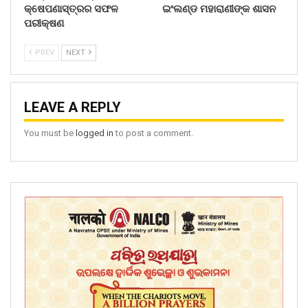
କ୍ଷେପଣାସ୍ତ୍ରର ସଫଳ
ଇଂଲଣ୍ଡ ମହାରାଣୀଙ୍କ ଶାସନ
ପରୀକ୍ଷଣ
PREV
NEXT
LEAVE A REPLY
You must be
logged in
to post a comment.