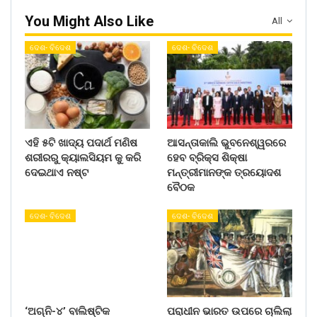
You Might Also Like
All
ଦେଶ- ବିଦେଶ
ଦେଶ- ବିଦେଶ
ଏହି ୫ଟି ଖାଦ୍ୟ ପଦାର୍ଥ ମଣିଷ
ଆସନ୍ତାକାଲି ଭୁବନେଶ୍ୱରରେ
ଶରୀରରୁ କ୍ୟାଲସିୟମ କୁ କରି
ହେବ ବ୍ରିକ୍ସ ଶିକ୍ଷା
ଦେଇଥାଏ ନଷ୍ଟ
ମନ୍ତ୍ରୀମାନଙ୍କ ତ୍ରୟୋଦଶ
ବୈଠକ
ଦେଶ- ବିଦେଶ
ଦେଶ- ବିଦେଶ
‘ଅଗ୍ନି-୪’ ବାଲିଷ୍ଟିକ
ପରାଧୀନ ଭାରତ ଉପରେ ଚାଲିଲା