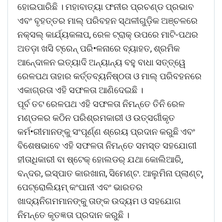
ହୋଇପାରିଛି । ମହାବାତ୍ୟା ଫନୀର ପ୍ରଚଣ୍ଡ ପ୍ରଭାବ
ଏବଂ ବୃହତ୍ତର ମାଲ୍ ପରିବହନ ସ୍ଥଳୀଗୁଡ଼ିକ ଅଞ୍ଚଳରେ
ନକ୍ସଲ୍ କାର୍ଯ୍ୟକଳାପ, ରେଳ ଟ୍ରାକ୍ ଉପରେ ମାଟି-ପଥର
ଅତଡ଼ା ଖସି ଟ୍ରେନ୍ ପରି•ଳନାରେ ବ୍ୟାହତ, ଶ୍ରମିକ
ଆନେ୍ଦାଳନ ଇତ୍ୟାଦି ଅନ୍ୟାନ୍ୟ ବହୁ ବାଧା ସତ୍ତ୍ୱେ
ରେଳପଥ ତାହାର କର୍ତ୍ତବ୍ୟନିଷ୍ଠତା ଓ ମାଲ୍ ପରିବହନରେ
ଏକାଗ୍ରତା ଏହି ସଫଳତା ଆଣିଦେଇଛି ।
ପୂର୍ବ ତଟ ରେଳପଥ ଏହି ସଫଳତା ନିମନ୍ତେ ତିନି ରେଳ
ମଣ୍ଡଳର କଠିନ ପରିଶ୍ରମକାରୀ ଓ ଉତ୍ସର୍ଗୀକୃତ
କର୍ମ•ରୀମାନଙ୍କୁ ସଂପୂର୍ଣ୍ଣ ଶ୍ରେୟ ପ୍ରଦାନ କରୁଛି ଏବଂ
ବିଶେଷଭାବେ ଏହି ସଫଳତା ନିମନ୍ତେ ସମସ୍ତ ସହଯୋଗୀ
ହୀତାଧିକାରୀ ବା ଷ୍ଟେକ୍ ହୋଲଡର୍ ଯଥା କୋଲିଆରି,
ବନ୍ଦର, ଇସ୍ପାତ କାରଖାନା, ସିମେଣ୍ଟ. ଆଲୁମିନା ପ୍ଲାଣ୍ଟ୍,
ପେଟ୍ରୋଲିୟମ୍ କଂପାନୀ ଏବଂ ଭାରତର
ଖାଦ୍ୟନିଗମମାନଙ୍କୁ ତାଙ୍କ ଉଦ୍ୟମ ଓ ସହଯୋଗ
ନିମନ୍ତେ କୃତଜ୍ଞତା ପ୍ରଦାନ କରୁଛି ।