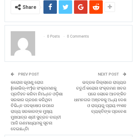
Share
0 Posts
0 Comments
PREV POST
NEXT POST
କରୋନା ଭୂତାଣୁ ରୋଗ
ଭଦ୍ରକ ଜିଲ୍ଲାରେ ରାଜ୍ୟର
(କୋଭିଡ୍‍-୧୯)ର ସଂକ୍ରମଣକୁ
ଚତୁର୍ଥ କରୋନା ସଂକ୍ରମଣ ଖବର
ପ୍ରତିହତ କରିବା ନିମନ୍ତେ ଓଡ଼ିଶା
ପରେ ଲୋକେ ଆତଙ୍କିତ
ସରକାର ଗ୍ରହଣ କରିଥିବା
ଧାମନଗର ଅଞ୍ଚଳକୁ ଅନ୍ୟ ଦେଶ
ବିଭିନ୍ନ ପଦକ୍ଷେପ ଉପରେ
ଓ ରାଜ୍ୟରୁ ପ୍ରାୟ ୧୧ଶହ
ରାଜ୍ୟ ସରକାରଙ୍କ ମୁଖ୍ୟ
ବ୍ୟକ୍ତିଙ୍କ ପ୍ରବେଶ
ମୁଖପାତ୍ର ଶ୍ରୀ ସୁବ୍ରତ ବାଗ୍‍ଚୀ
ଆଜି ଗଣମାଧ୍ୟମକୁ ସୂଚନା
ଦେଇଛନ୍ତିା