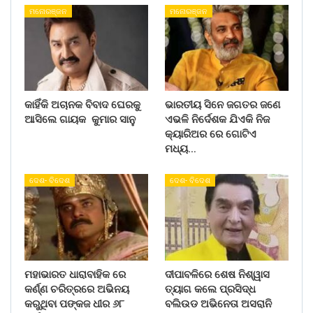
ମନୋରଞ୍ଜନ
ମନୋରଞ୍ଜନ
କାହିଁକି ଅଚାନକ ବିବାଦ ଘେରକୁ
ଭାରତୀୟ ସିନେ ଜଗତର ଜଣେ
ଆସିଲେ ଗାୟକ କୁମାର ସାନୁ
ଏଭଳି ନିର୍ଦେଶକ ଯିଏକି ନିଜ
କ୍ୟାରିଅର ରେ ଗୋଟିଏ
ମଧ୍ୟ…
ଦେଶ- ବିଦେଶ
ଦେଶ- ବିଦେଶ
ମହାଭାରତ ଧାରାବାହିକ ରେ
ଦୀପାବଳିରେ ଶେଷ ନିଶ୍ୱାସ
କର୍ଣ୍ଣ ଚରିତ୍ରରେ ଅଭିନୟ
ତ୍ୟାଗ କଲେ ପ୍ରସିଦ୍ଧ
କରୁଥିବା ପଙ୍କଜ ଧୀର ୬୮
ବଲିଉଡ ଅଭିନେତା ଅସରାନି